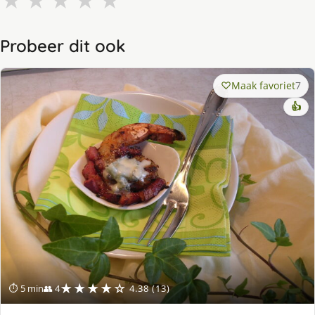
★
★
★
★
★
Probeer dit ook
Maak favoriet
7
👍
★★★★☆
⏱ 5 min
👥 4
4.38 (13)