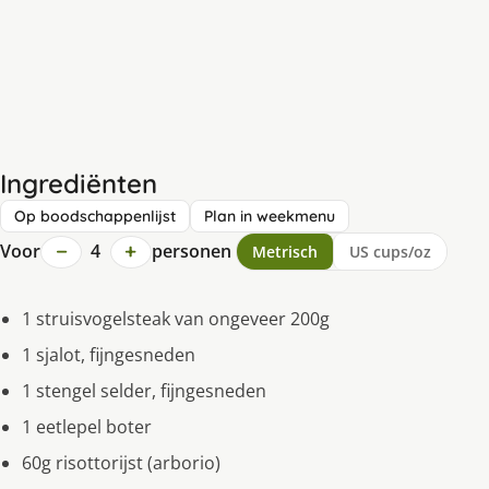
Ingrediënten
Op boodschappenlijst
Plan in weekmenu
−
+
Voor
4
personen
Metrisch
US cups/oz
1 struisvogelsteak van ongeveer 200g
1 sjalot, fijngesneden
1 stengel selder, fijngesneden
1 eetlepel boter
60g risottorijst (arborio)