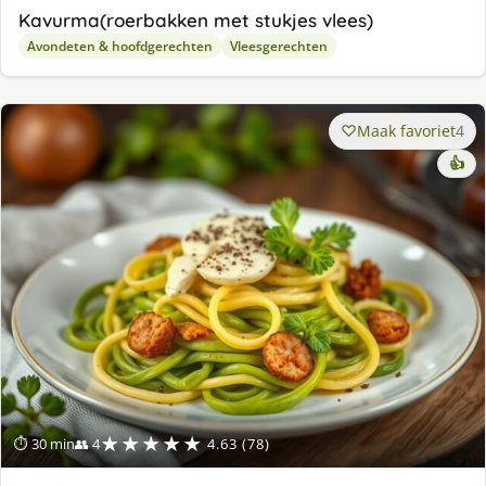
Kavurma(roerbakken met stukjes vlees)
Avondeten & hoofdgerechten
Vleesgerechten
Maak favoriet
4
👍
★★★★★
⏱ 30 min
👥 4
4.63 (78)