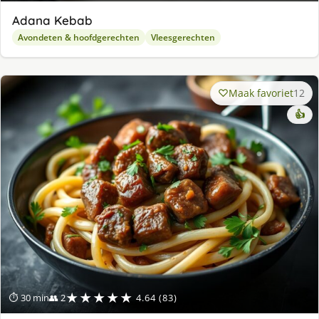
Adana Kebab
Avondeten & hoofdgerechten
Vleesgerechten
Maak favoriet
12
👍
★★★★★
⏱ 30 min
👥 2
4.64 (83)