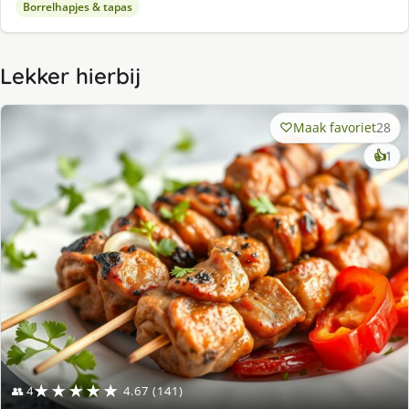
Borrelhapjes & tapas
Lekker hierbij
Maak favoriet
28
ke
👍
1
lek
ge
★★★★★
👥 4
4.67 (141)