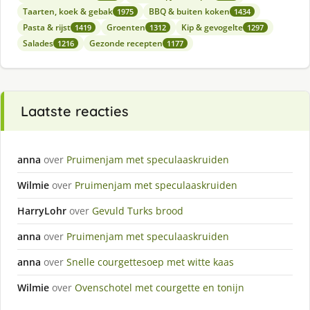
Taarten, koek & gebak
BBQ & buiten koken
1975
1434
Pasta & rijst
Groenten
Kip & gevogelte
1419
1312
1297
Salades
Gezonde recepten
1216
1177
Laatste reacties
anna
over
Pruimenjam met speculaaskruiden
Wilmie
over
Pruimenjam met speculaaskruiden
HarryLohr
over
Gevuld Turks brood
anna
over
Pruimenjam met speculaaskruiden
anna
over
Snelle courgettesoep met witte kaas
Wilmie
over
Ovenschotel met courgette en tonijn