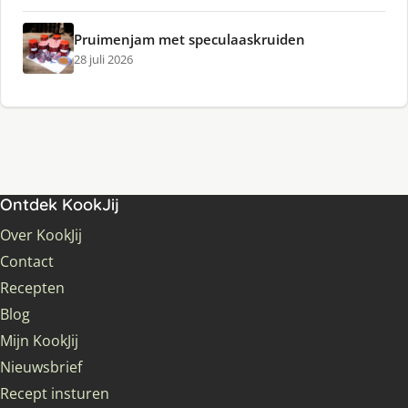
Pruimenjam met speculaaskruiden
28 juli 2026
Ontdek KookJij
Over KookJij
Contact
Recepten
Blog
Mijn KookJij
Nieuwsbrief
Recept insturen