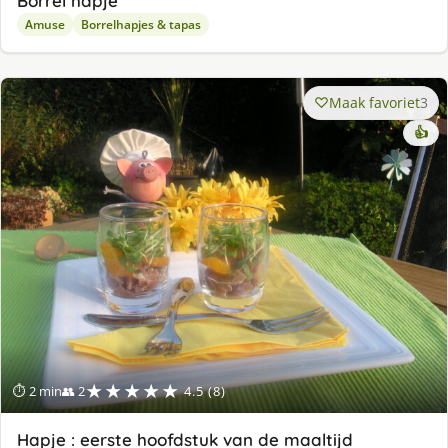
Borrel hapje
Amuse
Borrelhapjes & tapas
Maak favoriet
3
👍
★★★★★
⏱ 2 min
👥 2
4.5 (8)
Hapje : eerste hoofdstuk van de maaltijd