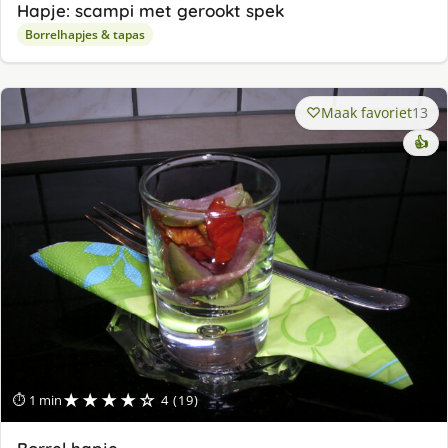
Hapje: scampi met gerookt spek
Borrelhapjes & tapas
Maak favoriet
13
👍
★★★★☆
⏱ 1 min
4 (19)