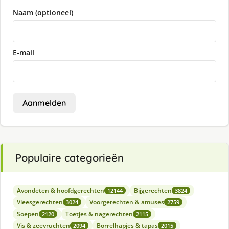
Naam (optioneel)
E-mail
Aanmelden
Populaire categorieën
Avondeten & hoofdgerechten
Bijgerechten
12144
3824
Vleesgerechten
Voorgerechten & amuses
3024
2759
Soepen
Toetjes & nagerechten
2120
2115
Vis & zeevruchten
Borrelhapjes & tapas
2094
2015