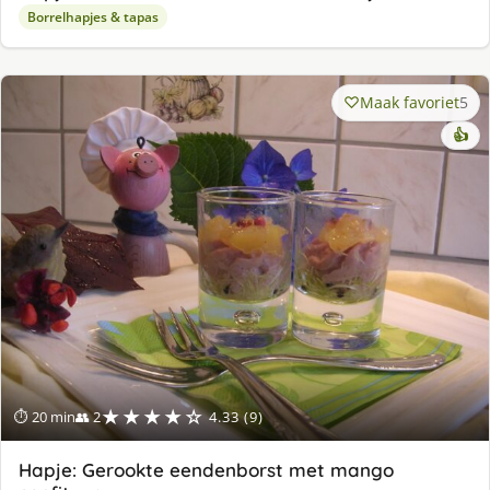
Borrelhapjes & tapas
Maak favoriet
5
👍
★★★★☆
⏱ 20 min
👥 2
4.33 (9)
Hapje: Gerookte eendenborst met mango