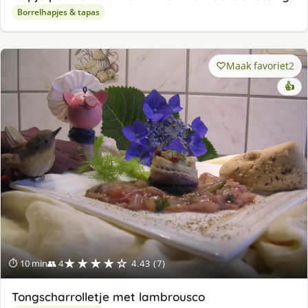
Borrelhapjes & tapas
Maak favoriet
2
👍
★★★★☆
⏱ 10 min
👥 4
4.43 (7)
Tongscharrolletje met lambrousco