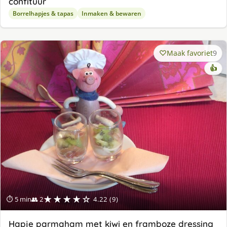
confituur
Borrelhapjes & tapas
Inmaken & bewaren
Maak favoriet
9
👍
★★★★☆
⏱ 5 min
👥 2
4.22 (9)
Hapje parmaham met kiwi en framboze dressing