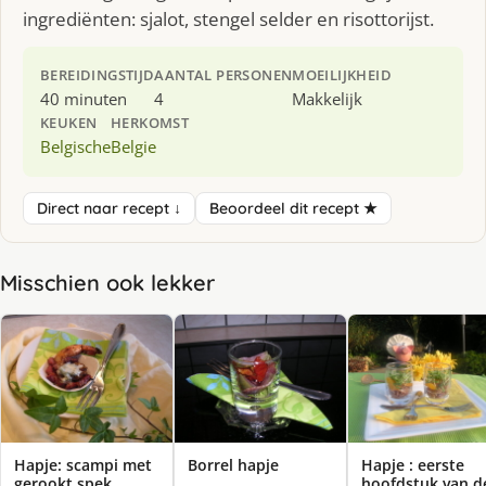
ingrediënten: sjalot, stengel selder en risottorijst.
BEREIDINGSTIJD
AANTAL PERSONEN
MOEILIJKHEID
40 minuten
4
Makkelijk
KEUKEN
HERKOMST
Belgische
Belgie
Direct naar recept ↓
Beoordeel dit recept ★
Misschien ook lekker
Hapje: scampi met
Borrel hapje
Hapje : eerste
gerookt spek
hoofdstuk van d