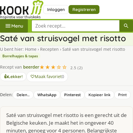
Inloggen
Registreren
Zoek een recept
Menu
Saté van struisvogel met risotto
U bent hier:
Home
›
Recepten
›
Saté van struisvogel met risotto
Borrelhapjes & tapas
★★★☆☆
Recept van
beerder
2.5 (2)
Maak favoriet
0
👍
Lekker!
Delen:
WhatsApp
Pinterest
Delen…
Kopieer link
Print
Saté van struisvogel met risotto is een gerecht uit de
Belgische keuken. Je maakt het in ongeveer 40
minuten, genoeg voor 4 personen. Belangrijkste