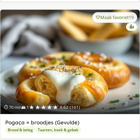
Maak favoriet
19
👍
★★★★★
⏱ 70 min
👥 1
4.62 (101)
Pogaça = broodjes (Gevulde)
Brood & beleg
Taarten, koek & gebak