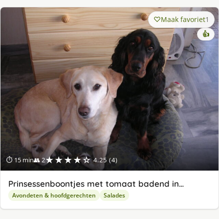
Maak favoriet
1
👍
★★★★☆
⏱ 15 min
👥 2
4.25 (4)
Prinsessenboontjes met tomaat badend in…
Avondeten & hoofdgerechten
Salades