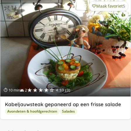
Maak favoriet
5
👍
★★★★☆
⏱ 10 min
👥 2
4.33 (3)
Kabeljauwsteak gepaneerd op een frisse salade
Avondeten & hoofdgerechten
Salades