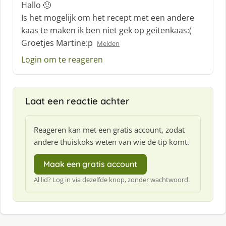
c
Hallo 🙂
h
Is het mogelijk om het recept met een andere
r
kaas te maken ik ben niet gek op geitenkaas:(
e
Groetjes Martine:p
e
Melden
f
Login om te reageren
:
Laat een reactie achter
Reageren kan met een gratis account, zodat
andere thuiskoks weten van wie de tip komt.
Maak een gratis account
Al lid? Log in via dezelfde knop, zonder wachtwoord.