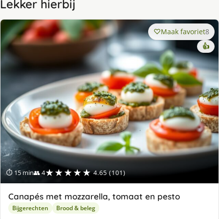
Lekker hierbij
Maak favoriet
8
👍
★★★★★
⏱ 15 min
👥 4
4.65 (101)
Canapés met mozzarella, tomaat en pesto
Bijgerechten
Brood & beleg