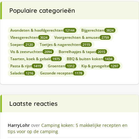
Populaire categorieën
Avondeten & hoofdgerechten
Bijgerechten
12144
3824
Vleesgerechten
Voorgerechten & amuses
3024
2759
Soepen
Toetjes & nagerechten
2120
2115
Vis & zeevruchten
Borrelhapjes & tapas
2094
2015
Taarten, koek & gebak
BBQ & buiten koken
1975
1434
Pasta & rijst
Groenten
Kip & gevogelte
1419
1312
1297
Salades
Gezonde recepten
1216
1178
Laatste reacties
HarryLohr
over
Camping koken: 5 makkelijke recepten en
tips voor op de camping