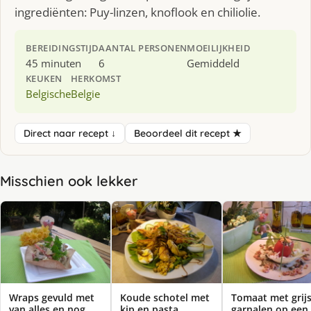
ingrediënten: Puy-linzen, knoflook en chiliolie.
BEREIDINGSTIJD
AANTAL PERSONEN
MOEILIJKHEID
45 minuten
6
Gemiddeld
KEUKEN
HERKOMST
Belgische
Belgie
Direct naar recept ↓
Beoordeel dit recept ★
Misschien ook lekker
Wraps gevuld met
Koude schotel met
Tomaat met grij
van alles en nog
kip en pasta
garnalen op een