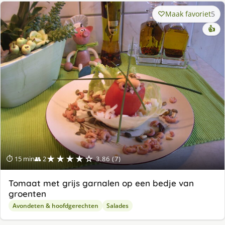
Maak favoriet
5
👍
★★★★☆
⏱ 15 min
👥 2
3.86 (7)
Tomaat met grijs garnalen op een bedje van
groenten
Avondeten & hoofdgerechten
Salades