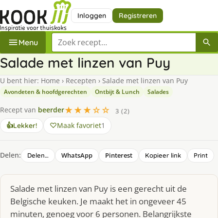
Inloggen
Registreren
Zoek een recept
Menu
Salade met linzen van Puy
U bent hier:
Home
›
Recepten
›
Salade met linzen van Puy
Avondeten & hoofdgerechten
Ontbijt & Lunch
Salades
★★★☆☆
Recept van
beerder
3 (2)
Maak favoriet
1
👍
Lekker!
Delen:
WhatsApp
Pinterest
Delen…
Kopieer link
Print
Salade met linzen van Puy is een gerecht uit de
Belgische keuken. Je maakt het in ongeveer 45
minuten, genoeg voor 6 personen. Belangrijkste