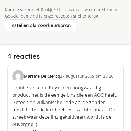
Kook je vaker met KookJij? Stel ons in als voorkeursbron in
Google, dan vind je onze recepten sneller terug.
Instellen als voorkeursbron
4 reacties
Martine De Clercq
27 augustus 2009 om 20:26
s
c
Lentille verte du Puy is een hoogwaardig
h
product het is de eenige Linz die een AOC heeft.
r
Geteelt op vulkanische rode aarde zonder
e
meststoffe. De linz heeft een zachte smaak. De
e
f
streek waar deze linz gekultiveert wordt is de
:
Auvergne.;)