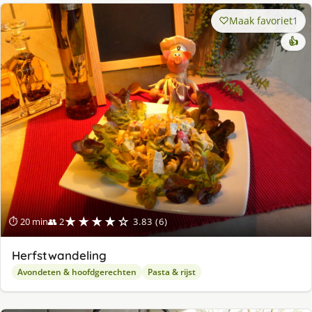
Maak favoriet
1
👍
★★★★☆
⏱ 20 min
👥 2
3.83 (6)
Herfstwandeling
Avondeten & hoofdgerechten
Pasta & rijst