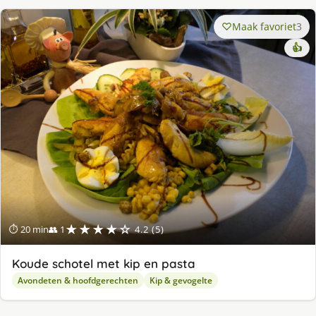
Maak favoriet
3
👍
★★★★☆
⏱ 20 min
👥 1
4.2 (5)
Koude schotel met kip en pasta
Avondeten & hoofdgerechten
Kip & gevogelte