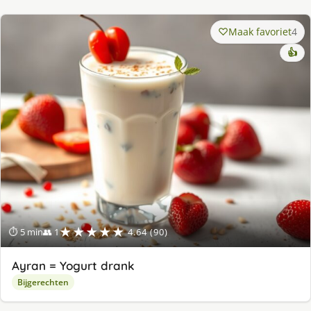
Maak favoriet
4
👍
★★★★★
⏱ 5 min
👥 1
4.64 (90)
Ayran = Yogurt drank
Bijgerechten