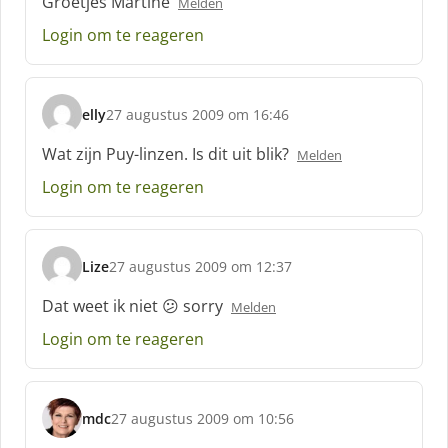
Groetjes Martine
Melden
Login om te reageren
elly
27 augustus 2009 om 16:46
s
c
Wat zijn Puy-linzen. Is dit uit blik?
Melden
h
Login om te reageren
r
e
e
f
Lize
27 augustus 2009 om 12:37
:
s
c
Dat weet ik niet 😕 sorry
Melden
h
Login om te reageren
r
e
e
f
mdc
27 augustus 2009 om 10:56
:
s