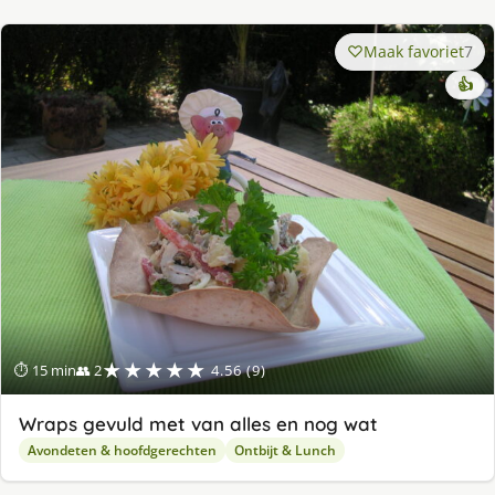
Maak favoriet
7
👍
★★★★★
⏱ 15 min
👥 2
4.56 (9)
Wraps gevuld met van alles en nog wat
Avondeten & hoofdgerechten
Ontbijt & Lunch