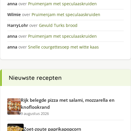
anna
over
Pruimenjam met speculaaskruiden
Wilmie
over
Pruimenjam met speculaaskruiden
HarryLohr
over
Gevuld Turks brood
anna
over
Pruimenjam met speculaaskruiden
anna
over
Snelle courgettesoep met witte kaas
Nieuwste recepten
Rijk belegde pizza met salami, mozzarella en
knoflookrand
9 augustus 2026
Zoet-zoute paprikapopcorn