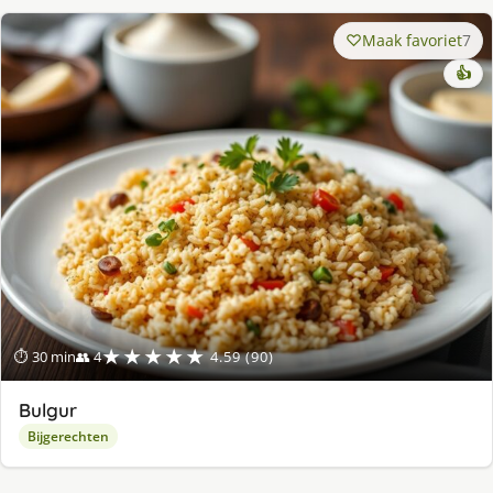
Maak favoriet
7
👍
★★★★★
⏱ 30 min
👥 4
4.59 (90)
Bulgur
Bijgerechten