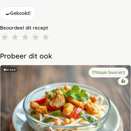
🍳
Gekookt!
Beoordeel dit recept
★
★
★
★
★
Probeer dit ook
AI-kok
Maak favoriet
3
👍