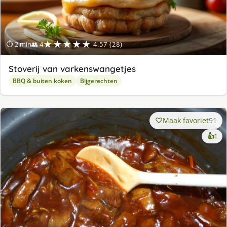
★★★★★
⏱ 2 min
👥 4
4.57 (28)
Stoverij van varkenswangetjes
BBQ & buiten koken
Bijgerechten
Maak favoriet
91
ke
👍
1
lek
ge