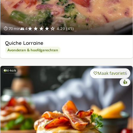
★★★★☆
⏱ 70 min
👥 4
4.29 (45)
Quiche Lorraine
Avondeten & hoofdgerechten
AI-kok
Maak favoriet
6
👍