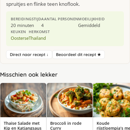
spruitjes en flinke teen knoflook.
BEREIDINGSTIJD
AANTAL PERSONEN
MOEILIJKHEID
20 minuten
4
Gemiddeld
KEUKEN
HERKOMST
Oosterse
Thailand
Direct naar recept ↓
Beoordeel dit recept ★
Misschien ook lekker
Thaise Salade met
Broccoli in rode
Koude
Kip en Katjangsaus
Curry
rijstloempia’s m