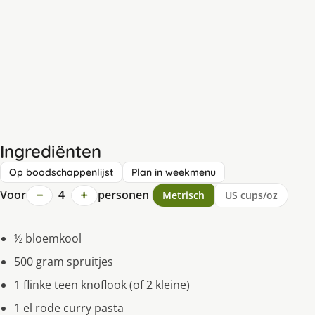
Ingrediënten
Op boodschappenlijst
Plan in weekmenu
−
+
Voor
4
personen
Metrisch
US cups/oz
½ bloemkool
500 gram spruitjes
1 flinke teen knoflook (of 2 kleine)
1 el rode curry pasta