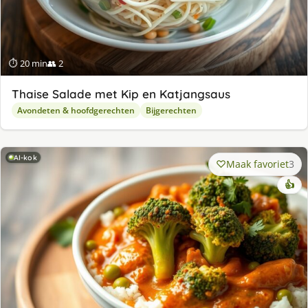
⏱ 20 min
👥 2
Thaise Salade met Kip en Katjangsaus
Avondeten & hoofdgerechten
Bijgerechten
AI-kok
Maak favoriet
3
👍