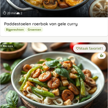
⏱ 20 min
👥 2
Paddestoelen roerbak van gele curry
Bijgerechten
Groenten
AI-kok
Maak favoriet
1
👍