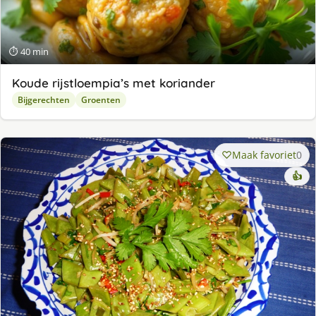
⏱ 40 min
Koude rijstloempia’s met koriander
Bijgerechten
Groenten
Maak favoriet
0
👍