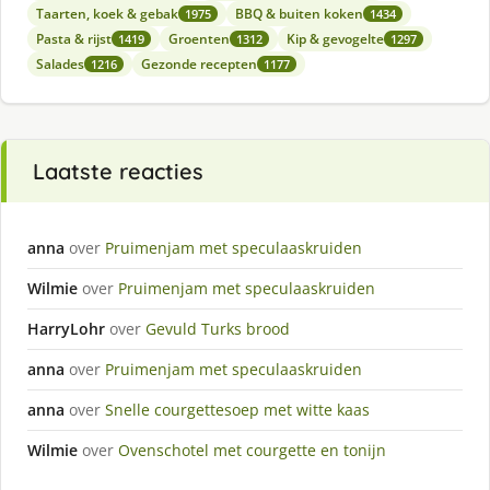
Taarten, koek & gebak
BBQ & buiten koken
1975
1434
Pasta & rijst
Groenten
Kip & gevogelte
1419
1312
1297
Salades
Gezonde recepten
1216
1177
Laatste reacties
anna
over
Pruimenjam met speculaaskruiden
Wilmie
over
Pruimenjam met speculaaskruiden
HarryLohr
over
Gevuld Turks brood
anna
over
Pruimenjam met speculaaskruiden
anna
over
Snelle courgettesoep met witte kaas
Wilmie
over
Ovenschotel met courgette en tonijn