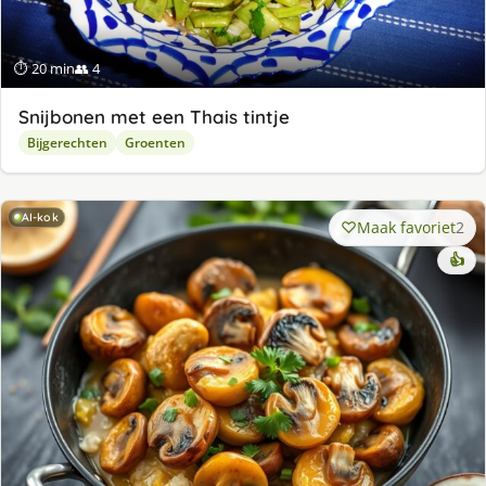
⏱ 20 min
👥 4
Snijbonen met een Thais tintje
Bijgerechten
Groenten
AI-kok
Maak favoriet
2
👍