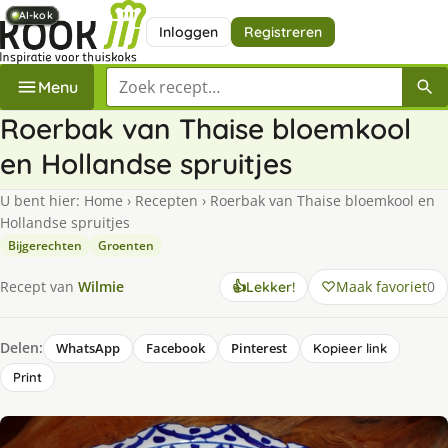
AI-kok
AI-kok
AI-kok
AI-kok
AI-kok
Inloggen
Registreren
Zoek een recept
Menu
Roerbak van Thaise bloemkool
en Hollandse spruitjes
U bent hier:
Home
›
Recepten
›
Roerbak van Thaise bloemkool en
Hollandse spruitjes
Bijgerechten
Groenten
Maak favoriet
0
Recept van
Wilmie
👍
Lekker!
Delen:
WhatsApp
Facebook
Pinterest
Kopieer link
Print