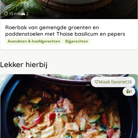
⏱ 15 min
👥 2
Roerbak van gemengde groenten en
paddenstoelen met Thaise basilicum en pepers
Avondeten & hoofdgerechten
Bijgerechten
Lekker hierbij
Maak favoriet
38
ke
👍
1
lek
ge