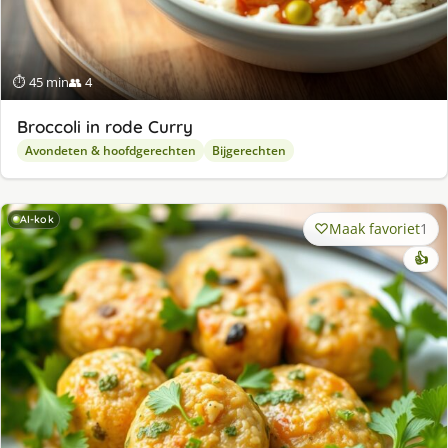
⏱ 45 min
👥 4
Broccoli in rode Curry
Avondeten & hoofdgerechten
Bijgerechten
AI-kok
Maak favoriet
1
👍