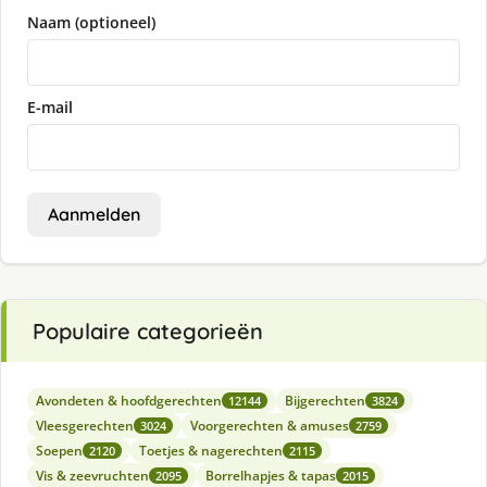
Naam (optioneel)
E-mail
Aanmelden
Populaire categorieën
Avondeten & hoofdgerechten
Bijgerechten
12144
3824
Vleesgerechten
Voorgerechten & amuses
3024
2759
Soepen
Toetjes & nagerechten
2120
2115
Vis & zeevruchten
Borrelhapjes & tapas
2095
2015