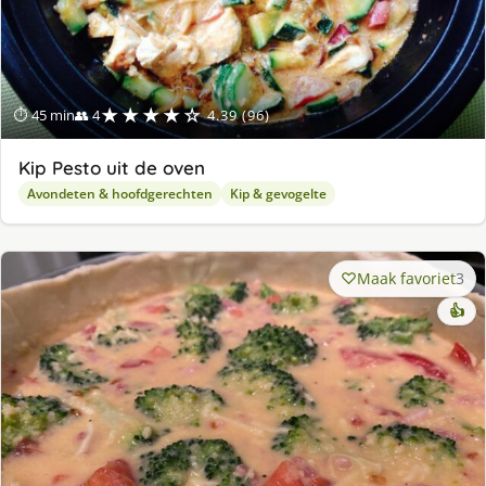
★★★★☆
⏱ 45 min
👥 4
4.39 (96)
Kip Pesto uit de oven
Avondeten & hoofdgerechten
Kip & gevogelte
Maak favoriet
3
👍