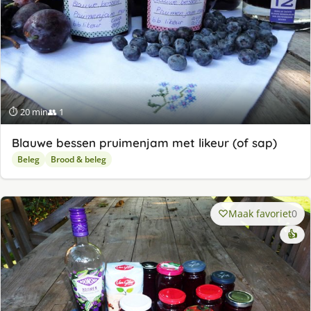
⏱ 20 min
👥 1
Blauwe bessen pruimenjam met likeur (of sap)
Beleg
Brood & beleg
Maak favoriet
0
👍