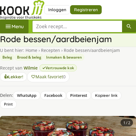
Inloggen
Registreren
Zoek een recept
Menu
Rode bessen/aardbeienjam
U bent hier:
Home
›
Recepten
›
Rode bessen/aardbeienjam
Beleg
Brood & beleg
Inmaken & bewaren
Recept van
Wilmie
Vertrouwde kok
Maak favoriet
0
👍
Lekker!
Delen:
WhatsApp
Facebook
Pinterest
Kopieer link
Print
1
/ 2