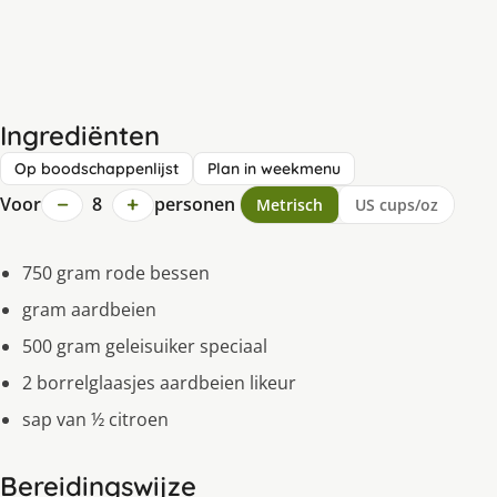
Ingrediënten
Op boodschappenlijst
Plan in weekmenu
−
+
Voor
8
personen
Metrisch
US cups/oz
750 gram rode bessen
gram aardbeien
500 gram geleisuiker speciaal
2 borrelglaasjes aardbeien likeur
sap van ½ citroen
Bereidingswijze