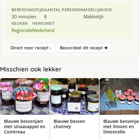
BEREIDINGSTIJD
AANTAL PERSONEN
MOEILIJKHEID
30 minuten
8
Makkelijk
KEUKEN
HERKOMST
Regionale
Nederland
Direct naar recept ↓
Beoordeel dit recept ★
Misschien ook lekker
Blauwe bessenjam
Blauwe bessen
Blauwe bessenj
met sinaasappel en
chutney
met limoen en
Cointreau
limoncello