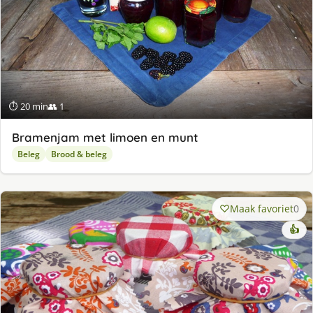
⏱ 20 min
👥 1
Bramenjam met limoen en munt
Beleg
Brood & beleg
Maak favoriet
0
👍