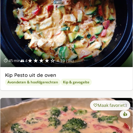
★★★★☆
⏱ 45 min
👥 4
4.39 (96)
Kip Pesto uit de oven
Avondeten & hoofdgerechten
Kip & gevogelte
Maak favoriet
3
👍