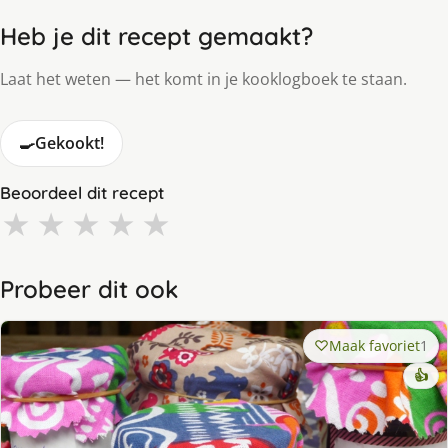
Heb je dit recept gemaakt?
Laat het weten — het komt in je kooklogboek te staan.
🍳
Gekookt!
Beoordeel dit recept
★
★
★
★
★
Probeer dit ook
Maak favoriet
1
👍