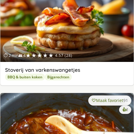
★★★★★
⏱ 2 min
👥 4
4.57 (28)
Stoverij van varkenswangetjes
BBQ & buiten koken
Bijgerechten
Maak favoriet
91
ke
👍
1
lek
ge