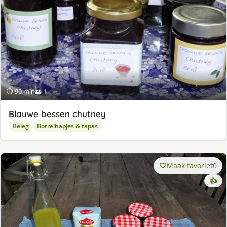
⏱ 90 min
👥 1
Blauwe bessen chutney
Beleg
Borrelhapjes & tapas
Maak favoriet
0
👍