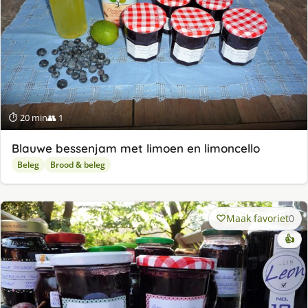
⏱ 20 min
👥 1
Blauwe bessenjam met limoen en limoncello
Beleg
Brood & beleg
Maak favoriet
0
👍