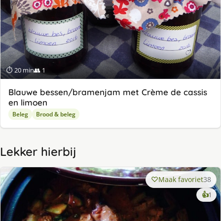
⏱ 20 min
👥 1
Blauwe bessen/bramenjam met Crème de cassis
en limoen
Beleg
Brood & beleg
Lekker hierbij
Maak favoriet
38
ke
👍
1
lek
ge