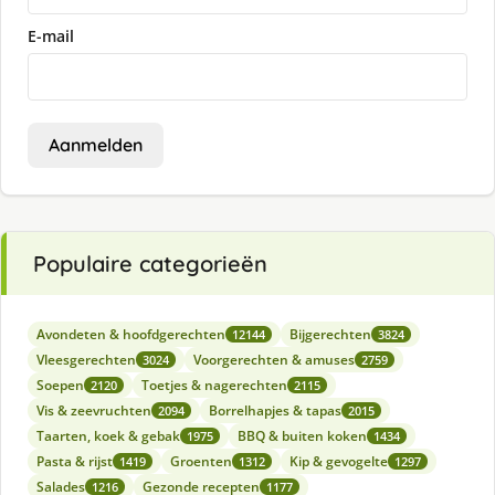
E-mail
Aanmelden
Populaire categorieën
Avondeten & hoofdgerechten
Bijgerechten
12144
3824
Vleesgerechten
Voorgerechten & amuses
3024
2759
Soepen
Toetjes & nagerechten
2120
2115
Vis & zeevruchten
Borrelhapjes & tapas
2094
2015
Taarten, koek & gebak
BBQ & buiten koken
1975
1434
Pasta & rijst
Groenten
Kip & gevogelte
1419
1312
1297
Salades
Gezonde recepten
1216
1177