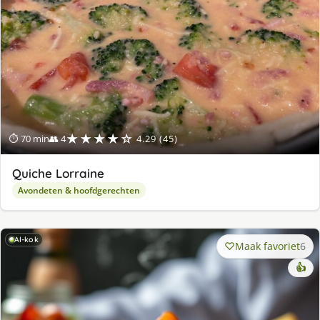
★★★★☆
⏱ 70 min
👥 4
4.29 (45)
Quiche Lorraine
Avondeten & hoofdgerechten
AI-kok
Maak favoriet
6
👍