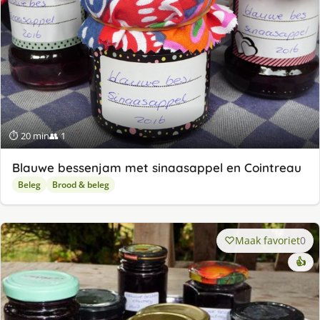
⏱ 20 min
👥 1
Blauwe bessenjam met sinaasappel en Cointreau
Beleg
Brood & beleg
Maak favoriet
0
👍