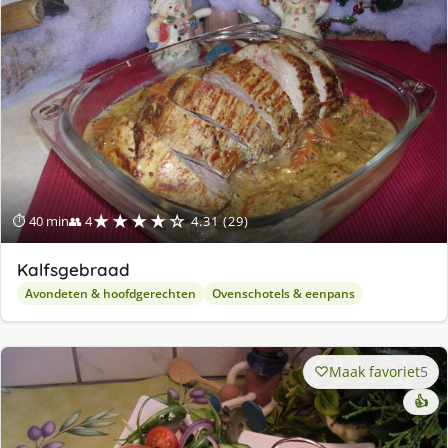
★★★★☆
⏱ 40 min
👥 4
4.31 (29)
Kalfsgebraad
Avondeten & hoofdgerechten
Ovenschotels & eenpans
Maak favoriet
5
👍