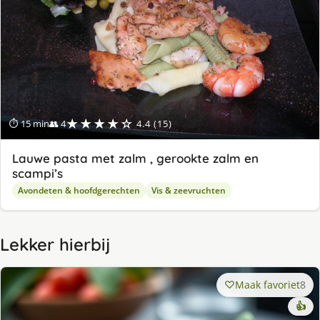
★★★★☆
⏱ 15 min
👥 4
4.4 (15)
Lauwe pasta met zalm , gerookte zalm en
scampi’s
Avondeten & hoofdgerechten
Vis & zeevruchten
Lekker hierbij
Maak favoriet
8
👍