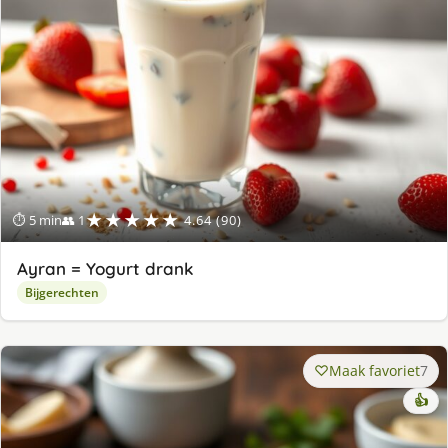
★★★★★
⏱ 5 min
👥 1
4.64 (90)
Ayran = Yogurt drank
Bijgerechten
Maak favoriet
7
👍