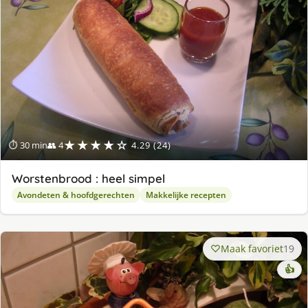
★★★★☆
⏱ 30 min
👥 4
4.29 (24)
Worstenbrood : heel simpel
Avondeten & hoofdgerechten
Makkelijke recepten
Maak favoriet
19
👍