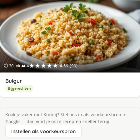
★★★★★
⏱ 30 min
👥 4
4.59 (90)
Bulgur
Bijgerechten
Kook je vaker met KookJij? Stel ons in als voorkeursbron in
Google — dan vind je onze recepten sneller terug.
Instellen als voorkeursbron