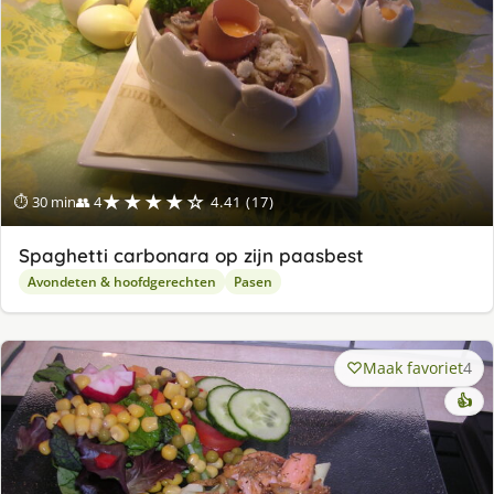
★★★★☆
⏱ 30 min
👥 4
4.41 (17)
Spaghetti carbonara op zijn paasbest
Avondeten & hoofdgerechten
Pasen
Maak favoriet
4
👍