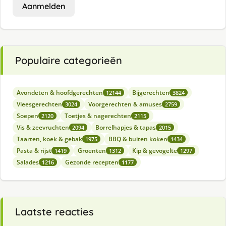
Aanmelden
Populaire categorieën
Avondeten & hoofdgerechten
Bijgerechten
12144
3824
Vleesgerechten
Voorgerechten & amuses
3024
2759
Soepen
Toetjes & nagerechten
2120
2115
Vis & zeevruchten
Borrelhapjes & tapas
2094
2015
Taarten, koek & gebak
BBQ & buiten koken
1975
1434
Pasta & rijst
Groenten
Kip & gevogelte
1419
1312
1297
Salades
Gezonde recepten
1216
1177
Laatste reacties