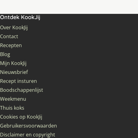
Ontdek KookJij
Over KookJij
Contact
Recepten
Blog
Mijn KookJij
Nieuwsbrief
Recept insturen
Boodschappenlijst
Weekmenu
Thuis koks
Cookies op KookJij
Gebruikersvoorwaarden
Disclaimer en copyright