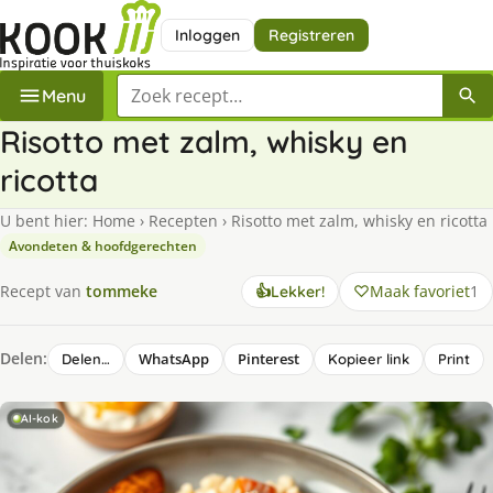
Inloggen
Registreren
Zoek een recept
Menu
Risotto met zalm, whisky en
ricotta
U bent hier:
Home
›
Recepten
›
Risotto met zalm, whisky en ricotta
Avondeten & hoofdgerechten
Maak favoriet
1
Recept van
tommeke
👍
Lekker!
Delen:
WhatsApp
Pinterest
Delen…
Kopieer link
Print
AI-kok