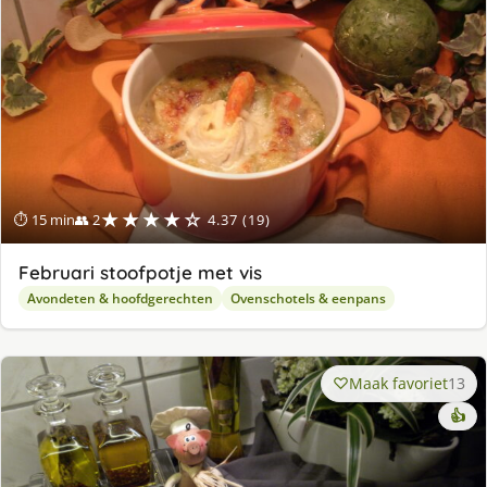
★★★★☆
⏱ 15 min
👥 2
4.37 (19)
Februari stoofpotje met vis
Avondeten & hoofdgerechten
Ovenschotels & eenpans
Maak favoriet
13
👍