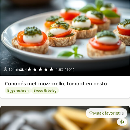
★★★★★
⏱ 15 min
👥 4
4.65 (101)
Canapés met mozzarella, tomaat en pesto
Bijgerechten
Brood & beleg
Maak favoriet
19
👍