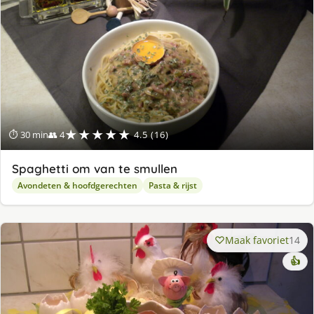
★★★★★
⏱ 30 min
👥 4
4.5 (16)
Spaghetti om van te smullen
Avondeten & hoofdgerechten
Pasta & rijst
Maak favoriet
14
👍