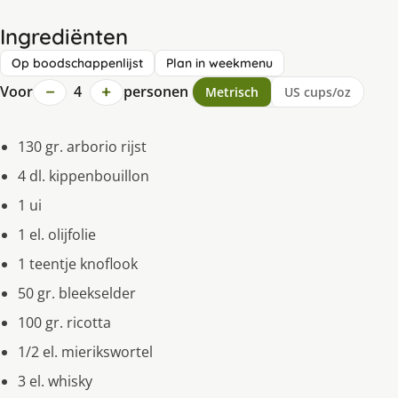
Ingrediënten
Op boodschappenlijst
Plan in weekmenu
−
+
Voor
4
personen
Metrisch
US cups/oz
130 gr. arborio rijst
4 dl. kippenbouillon
1 ui
1 el. olijfolie
1 teentje knoflook
50 gr. bleekselder
100 gr. ricotta
1/2 el. mierikswortel
3 el. whisky