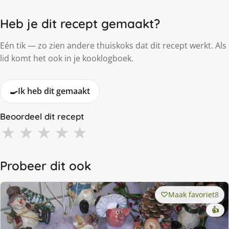
Heb je dit recept gemaakt?
Eén tik — zo zien andere thuiskoks dat dit recept werkt. Als
lid komt het ook in je kooklogboek.
🍳
Ik heb dit gemaakt
Beoordeel dit recept
★
★
★
★
★
Probeer dit ook
Maak favoriet
8
👍