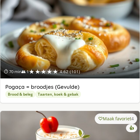
★★★★★
⏱ 70 min
👥 1
4.62 (101)
Pogaça = broodjes (Gevulde)
Brood & beleg
Taarten, koek & gebak
Maak favoriet
4
👍