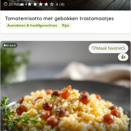
★★★★☆
⏱ 20 min
👥 4
4 (4)
Tomatenrisotto met gebakken trostomaatjes
Avondeten & hoofdgerechten
Rijst
AI-kok
Maak favoriet
5
👍