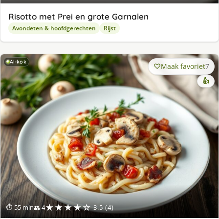
Risotto met Prei en grote Garnalen
Avondeten & hoofdgerechten
Rijst
AI-kok
Maak favoriet
7
👍
★★★★☆
⏱ 55 min
👥 4
3.5 (4)