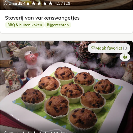
★★★★★
⏱ 2 min
👥 4
4.57 (28)
Stoverij van varkenswangetjes
BBQ & buiten koken
Bijgerechten
Maak favoriet
10
👍