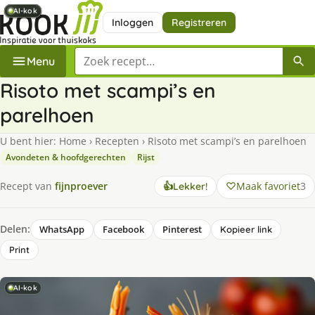
AI-kok
AI-kok
AI-kok
AI-kok
AI-kok
AI-kok
Inloggen
Registreren
Zoek een recept
Menu
Risoto met scampi’s en
parelhoen
U bent hier:
Home
›
Recepten
›
Risoto met scampi’s en parelhoen
Avondeten & hoofdgerechten
Rijst
Maak favoriet
3
Recept van
fijnproever
👍
Lekker!
Delen:
WhatsApp
Facebook
Pinterest
Kopieer link
Print
AI-kok