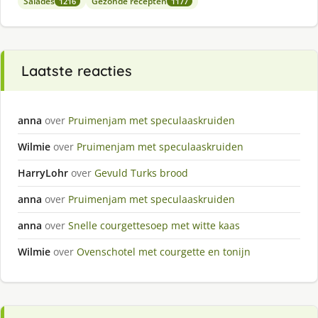
Salades
Gezonde recepten
1216
1177
Laatste reacties
anna
over
Pruimenjam met speculaaskruiden
Wilmie
over
Pruimenjam met speculaaskruiden
HarryLohr
over
Gevuld Turks brood
anna
over
Pruimenjam met speculaaskruiden
anna
over
Snelle courgettesoep met witte kaas
Wilmie
over
Ovenschotel met courgette en tonijn