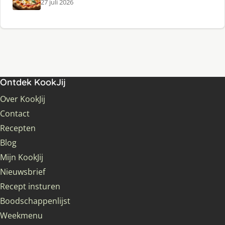
27 juli 2026
Ontdek KookJij
Over KookJij
Contact
Recepten
Blog
Mijn KookJij
Nieuwsbrief
Recept insturen
Boodschappenlijst
Weekmenu