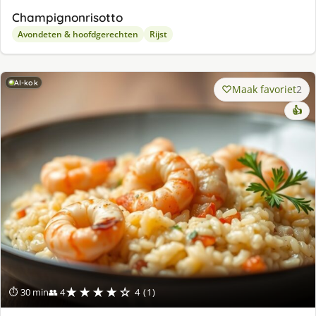
Champignonrisotto
Avondeten & hoofdgerechten
Rijst
AI-kok
Maak favoriet
2
👍
★★★★☆
⏱ 30 min
👥 4
4 (1)