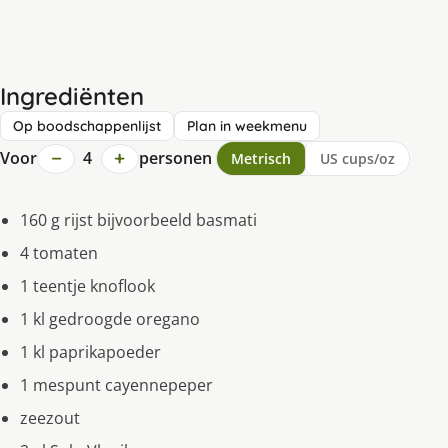
Ingrediënten
Op boodschappenlijst
Plan in weekmenu
−
+
Voor
4
personen
Metrisch
US cups/oz
160 g rijst bijvoorbeeld basmati
4 tomaten
1 teentje knoflook
1 kl gedroogde oregano
1 kl paprikapoeder
1 mespunt cayennepeper
zeezout