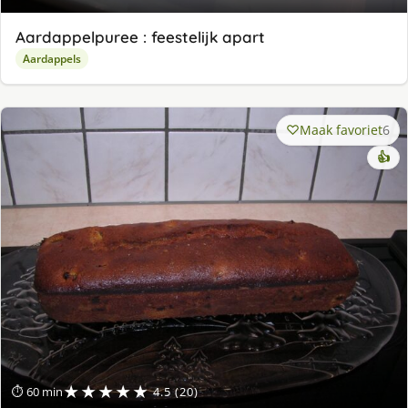
Aardappelpuree : feestelijk apart
Aardappels
Maak favoriet
6
👍
★★★★★
⏱ 60 min
4.5 (20)