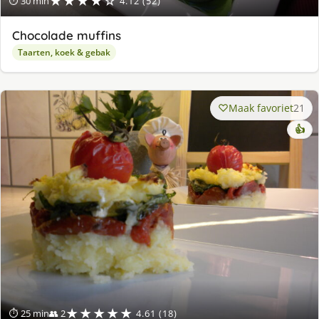
★★★★☆
⏱ 30 min
4.12 (52)
Chocolade muffins
Taarten, koek & gebak
Maak favoriet
21
👍
★★★★★
⏱ 25 min
👥 2
4.61 (18)