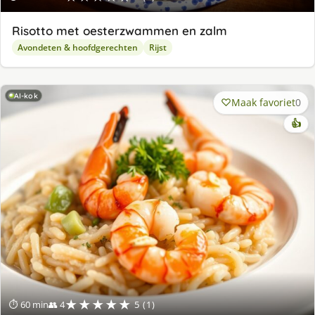
Risotto met oesterzwammen en zalm
Avondeten & hoofdgerechten
Rijst
AI-kok
Maak favoriet
0
👍
★★★★★
⏱ 60 min
👥 4
5 (1)