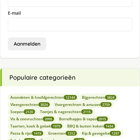
E-mail
Aanmelden
Populaire categorieën
Avondeten & hoofdgerechten
Bijgerechten
12144
3824
Vleesgerechten
Voorgerechten & amuses
3024
2759
Soepen
Toetjes & nagerechten
2120
2115
Vis & zeevruchten
Borrelhapjes & tapas
2095
2015
Taarten, koek & gebak
BBQ & buiten koken
1975
1434
Pasta & rijst
Groenten
Kip & gevogelte
1419
1312
1297