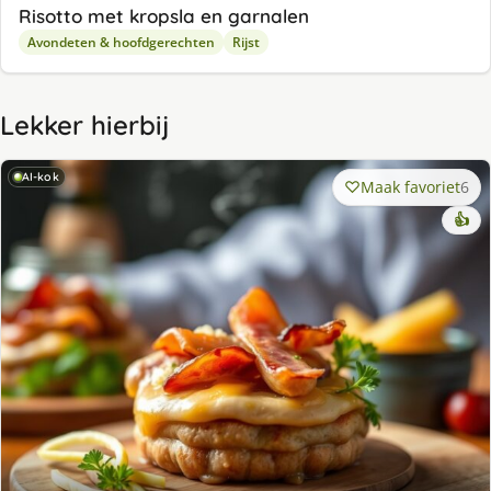
Ri­sot­to met krop­sla en gar­na­len
Avondeten & hoofdgerechten
Rijst
Lekker hierbij
AI-kok
Maak favoriet
6
👍