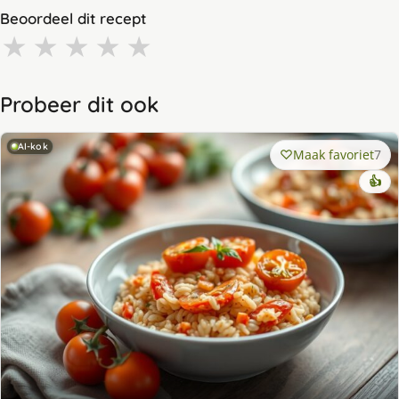
Beoordeel dit recept
★
★
★
★
★
Probeer dit ook
AI-kok
Maak favoriet
7
👍