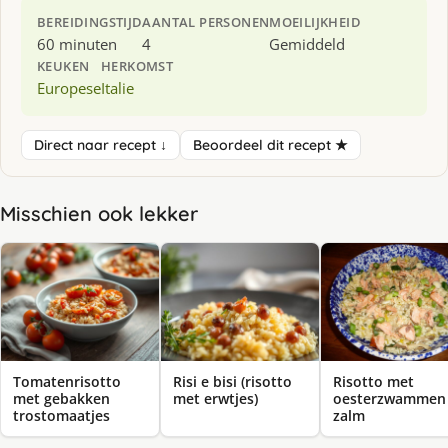
BEREIDINGSTIJD
AANTAL PERSONEN
MOEILIJKHEID
60 minuten
4
Gemiddeld
KEUKEN
HERKOMST
Europese
Italie
Direct naar recept ↓
Beoordeel dit recept ★
Misschien ook lekker
Tomatenrisotto
Risi e bisi (risotto
Risotto met
met gebakken
met erwtjes)
oesterzwammen
trostomaatjes
zalm