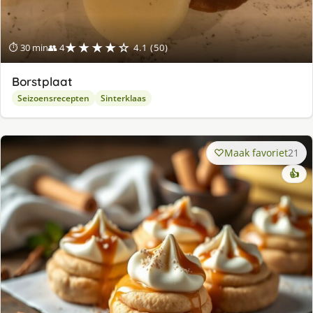
★★★★☆
⏱ 30 min
👥 4
4.1 (50)
Borstplaat
Seizoensrecepten
Sinterklaas
Maak favoriet
21
👍