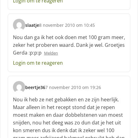
Login om te reageren
slaatje
8 november 2010 om 10:45
s
c
Nou dan ga ik het ook doen met 100 gram meer,
h
zeker het proberen waard. Dank je wel. Groetjes
r
Gerda :p:p:p
Melden
e
e
Login om te reageren
f
:
beertje36
7 november 2010 om 19:26
s
c
Nou ik heb ze net gebakken en ze zijn heerlijk.
h
Maar alleen in het recept stond dat je repen
r
moest maken en daar dobbelstenen van moest
e
snijden, nou het deeg was zo dun dat je het uit
e
f
kon smeren dus ik denk dat ik zeker wel 100
: