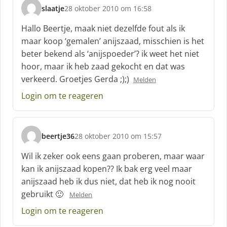
slaatje
28 oktober 2010 om 16:58
s
c
Hallo Beertje, maak niet dezelfde fout als ik
h
maar koop ‘gemalen’ anijszaad, misschien is het
r
beter bekend als ‘anijspoeder’? ik weet het niet
e
hoor, maar ik heb zaad gekocht en dat was
e
f
verkeerd. Groetjes Gerda ;);)
Melden
:
Login om te reageren
beertje36
28 oktober 2010 om 15:57
s
c
Wil ik zeker ook eens gaan proberen, maar waar
h
kan ik anijszaad kopen?? Ik bak erg veel maar
r
anijszaad heb ik dus niet, dat heb ik nog nooit
e
gebruikt 🙂
e
Melden
f
Login om te reageren
: