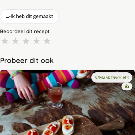
🍳
Ik heb dit gemaakt
Beoordeel dit recept
★
★
★
★
★
Probeer dit ook
Maak favoriet
4
👍