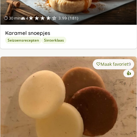
★★★★☆
⏱ 30 min
👥 4
3.99 (181)
Karamel snoepjes
Seizoensrecepten
Sinterklaas
Maak favoriet
9
👍