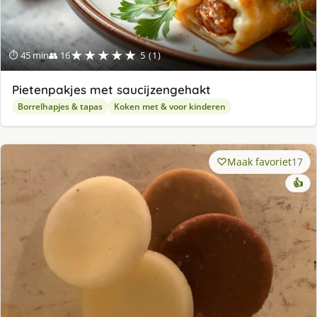
★★★★★
⏱ 45 min
👥 16
5 (1)
Pietenpakjes met saucijzengehakt
Borrelhapjes & tapas
Koken met & voor kinderen
Maak favoriet
17
👍