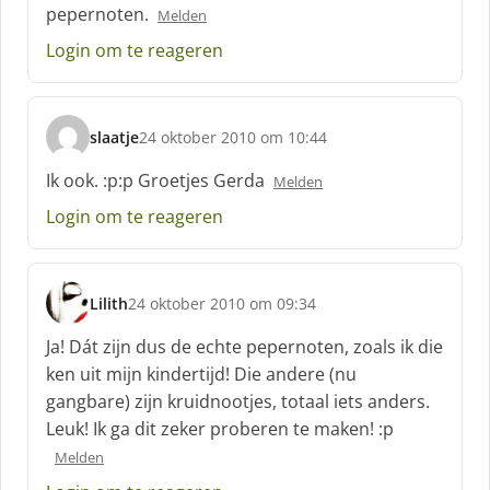
h
pepernoten.
Melden
r
e
Login om te reageren
e
f
:
slaatje
24 oktober 2010 om 10:44
s
c
Ik ook. :p:p Groetjes Gerda
Melden
h
Login om te reageren
r
e
e
f
Lilith
24 oktober 2010 om 09:34
:
s
c
Ja! Dát zijn dus de echte pepernoten, zoals ik die
h
ken uit mijn kindertijd! Die andere (nu
r
gangbare) zijn kruidnootjes, totaal iets anders.
e
Leuk! Ik ga dit zeker proberen te maken! :p
e
f
Melden
: