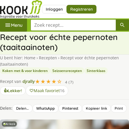
Inloggen
Registreren
Zoek een recept
Menu
Recept voor échte pepernoten
(taaitaainoten)
U bent hier:
Home
›
Recepten
›
Recept voor échte pepernoten
(taaitaainoten)
Koken met & voor kinderen
Seizoensrecepten
Sinterklaas
★★★★☆
Recept van
djrally
4 (7)
Maak favoriet
16
👍
Lekker!
Delen:
WhatsApp
Pinterest
Delen…
Kopieer link
Print
AI-kok