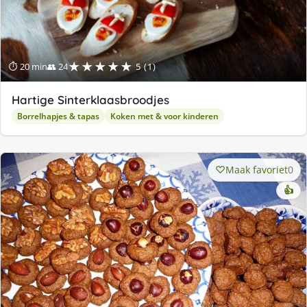
★★★★★
⏱ 20 min
👥 24
5 (1)
Hartige Sinterklaasbroodjes
Borrelhapjes & tapas
Koken met & voor kinderen
Maak favoriet
0
👍