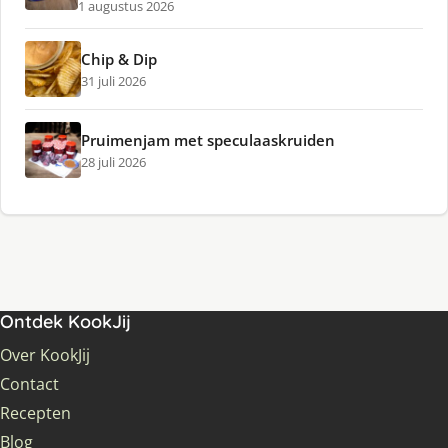
1 augustus 2026
Chip & Dip
31 juli 2026
Pruimenjam met speculaaskruiden
28 juli 2026
Ontdek KookJij
Over KookJij
Contact
Recepten
Blog