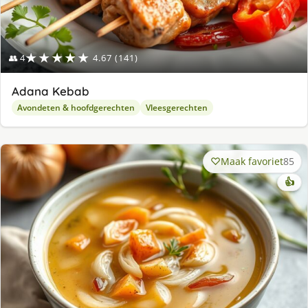
★★★★★
👥 4
4.67 (141)
Adana Kebab
Avondeten & hoofdgerechten
Vleesgerechten
Maak favoriet
85
👍