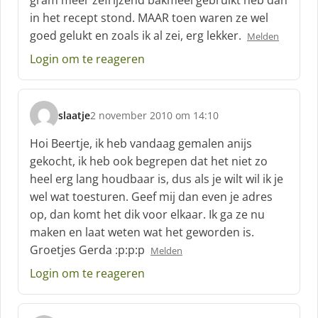
gram meer zefrijzend bakmeel gebruikt heb dan
in het recept stond. MAAR toen waren ze wel
goed gelukt en zoals ik al zei, erg lekker.
Melden
Login om te reageren
slaatje
2 november 2010 om 14:10
s
c
Hoi Beertje, ik heb vandaag gemalen anijs
h
gekocht, ik heb ook begrepen dat het niet zo
r
heel erg lang houdbaar is, dus als je wilt wil ik je
e
wel wat toesturen. Geef mij dan even je adres
e
f
op, dan komt het dik voor elkaar. Ik ga ze nu
:
maken en laat weten wat het geworden is.
Groetjes Gerda :p:p:p
Melden
Login om te reageren