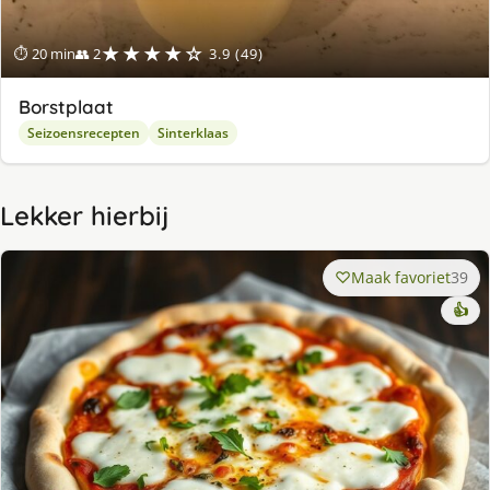
★★★★☆
⏱ 20 min
👥 2
3.9 (49)
Borstplaat
Seizoensrecepten
Sinterklaas
Lekker hierbij
Maak favoriet
39
👍