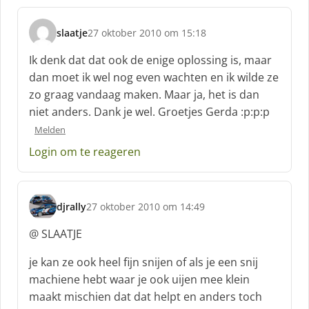
slaatje
27 oktober 2010 om 15:18
s
c
Ik denk dat dat ook de enige oplossing is, maar
h
dan moet ik wel nog even wachten en ik wilde ze
r
zo graag vandaag maken. Maar ja, het is dan
e
niet anders. Dank je wel. Groetjes Gerda :p:p:p
e
f
Melden
:
Login om te reageren
djrally
27 oktober 2010 om 14:49
s
c
@ SLAATJE
h
r
je kan ze ook heel fijn snijen of als je een snij
e
machiene hebt waar je ook uijen mee klein
e
maakt mischien dat dat helpt en anders toch
f