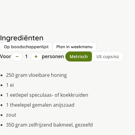
Ingrediënten
Op boodschappenlijst
Plan in weekmenu
−
+
Voor
1
personen
Metrisch
US cups/oz
250 gram vloeibare honing
1 ei
1 eetlepel speculaas- of koekkruiden
1 theelepel gemalen anijszaad
zout
350 gram zelfrijzend bakmeel, gezeefd