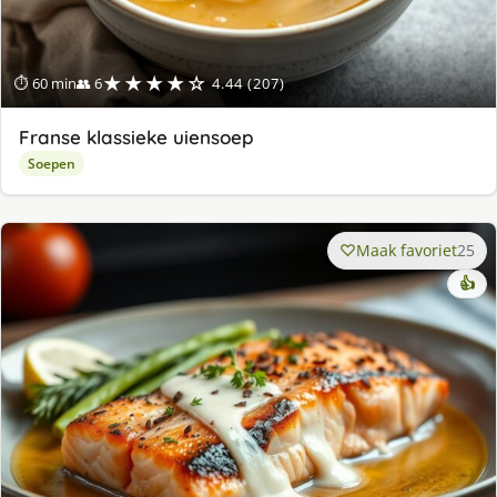
★★★★☆
⏱ 60 min
👥 6
4.44 (207)
Franse klassieke uiensoep
Soepen
Maak favoriet
25
👍