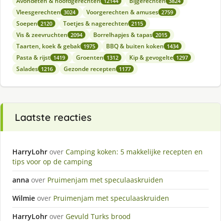
Avondeten & hoofdgerechten
Bijgerechten
12144
3824
Vleesgerechten
Voorgerechten & amuses
3024
2759
Soepen
Toetjes & nagerechten
2120
2115
Vis & zeevruchten
Borrelhapjes & tapas
2094
2015
Taarten, koek & gebak
BBQ & buiten koken
1975
1434
Pasta & rijst
Groenten
Kip & gevogelte
1419
1312
1297
Salades
Gezonde recepten
1216
1177
Laatste reacties
HarryLohr
over
Camping koken: 5 makkelijke recepten en
tips voor op de camping
anna
over
Pruimenjam met speculaaskruiden
Wilmie
over
Pruimenjam met speculaaskruiden
HarryLohr
over
Gevuld Turks brood