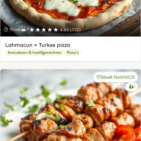
★★★★★
⏱ 70 min
👥 1
4.63 (172)
Lahmacun = Turkse pizza
Avondeten & hoofdgerechten
Pizza's
Maak favoriet
28
ke
👍
1
lek
ge