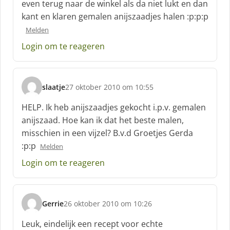
even terug naar de winkel als da niet lukt en dan
:
kant en klaren gemalen anijszaadjes halen :p:p:p
Melden
Login om te reageren
slaatje
27 oktober 2010 om 10:55
s
c
HELP. Ik heb anijszaadjes gekocht i.p.v. gemalen
h
anijszaad. Hoe kan ik dat het beste malen,
r
misschien in een vijzel? B.v.d Groetjes Gerda
e
:p:p
e
Melden
f
Login om te reageren
:
Gerrie
26 oktober 2010 om 10:26
s
c
Leuk, eindelijk een recept voor echte