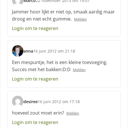
Marco
22 november 2013 om 19:01
s
c
Jammer hoor lijkt er niet op, smaak aardig maar
h
droog en niet echt gummie.
Melden
r
e
Login om te reageren
e
f
:
anna
16 juni 2012 om 21:18
s
c
Een mespuntje, het is een kleine toevoeging.
h
Succes met het bakken:D:D
Melden
r
e
Login om te reageren
e
f
:
desiree
16 juni 2012 om 17:18
s
c
hoeveel zout moet erin?
Melden
h
Login om te reageren
r