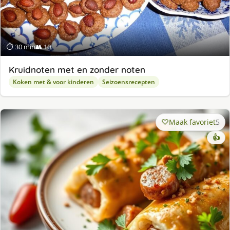
⏱ 30 min
👥 10
Kruidnoten met en zonder noten
Koken met & voor kinderen
Seizoensrecepten
Maak favoriet
5
👍