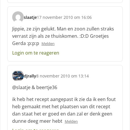
e
e
f
slaatje
17 november 2010 om 16:06
:
s
c
Jippie, ze zijn gelukt. Man en zoon zullen straks
h
verrast zijn als ze thuiskomen. :D:D Groetjes
r
Gerda :p:p:p
Melden
e
e
Login om te reageren
f
:
djrally
8 november 2010 om 13:14
s
c
@slaatje & beertje36
h
r
ik heb het recept aangepast ik zie da ik een fout
e
heb gemaakt met het plaatsen van dit recept
e
dan staat het er goed en dan zal er denk geen
f
dunne deeg meer hebt
:
Melden