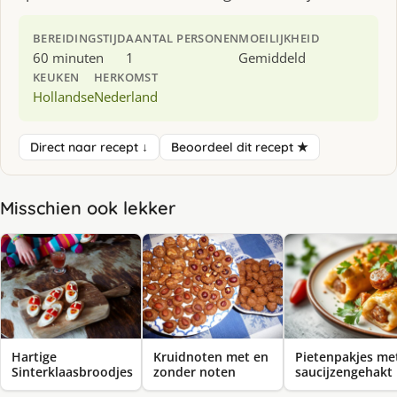
BEREIDINGSTIJD
AANTAL PERSONEN
MOEILIJKHEID
60 minuten
1
Gemiddeld
KEUKEN
HERKOMST
Hollandse
Nederland
Direct naar recept ↓
Beoordeel dit recept ★
Misschien ook lekker
Hartige
Kruidnoten met en
Pietenpakjes me
Sinterklaasbroodjes
zonder noten
saucijzengehakt