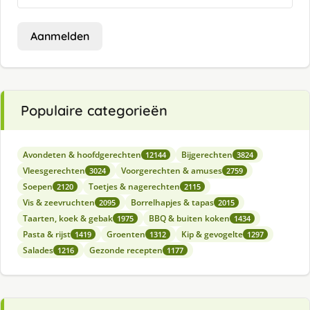
Aanmelden
Populaire categorieën
Avondeten & hoofdgerechten
Bijgerechten
12144
3824
Vleesgerechten
Voorgerechten & amuses
3024
2759
Soepen
Toetjes & nagerechten
2120
2115
Vis & zeevruchten
Borrelhapjes & tapas
2095
2015
Taarten, koek & gebak
BBQ & buiten koken
1975
1434
Pasta & rijst
Groenten
Kip & gevogelte
1419
1312
1297
Salades
Gezonde recepten
1216
1177