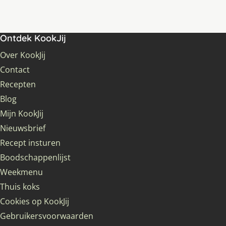
Ontdek KookJij
Over KookJij
Contact
Recepten
Blog
Mijn KookJij
Nieuwsbrief
Recept insturen
Boodschappenlijst
Weekmenu
Thuis koks
Cookies op KookJij
Gebruikersvoorwaarden