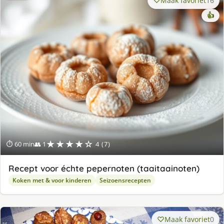
Maak favoriet
16
👍
★★★★☆
⏱ 60 min
👥 1
4 (7)
Recept voor échte pepernoten (taaitaainoten)
Koken met & voor kinderen
Seizoensrecepten
Maak favoriet
0