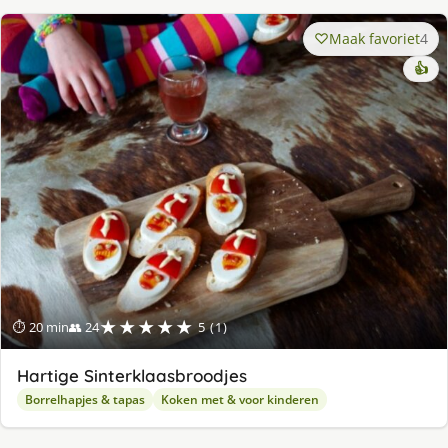
Maak favoriet
4
👍
★★★★★
⏱ 20 min
👥 24
5 (1)
Hartige Sinterklaasbroodjes
Borrelhapjes & tapas
Koken met & voor kinderen