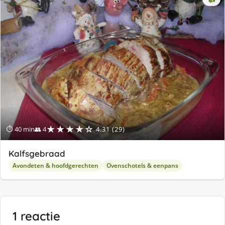
★★★★☆
⏱ 40 min
👥 4
4.31 (29)
Kalfsgebraad
Avondeten & hoofdgerechten
Ovenschotels & eenpans
1 reactie