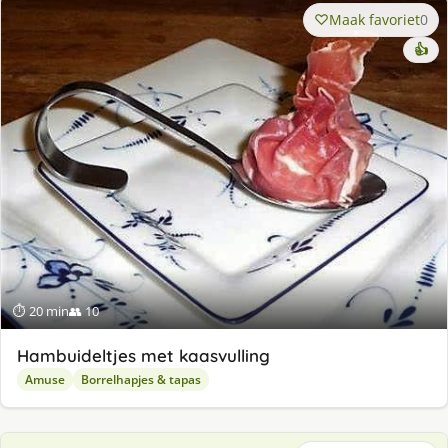
Maak favoriet
0
👍
⏱ 20 min
👥 10
Hambuideltjes met kaasvulling
Amuse
Borrelhapjes & tapas