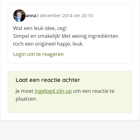
anna
3 december 2014 om 20:10
s
c
Wat een leuk idee, zeg!
h
Simpel en smakelijk! Met weinig ingrediënten
r
toch een origineel hapje, leuk.
e
e
Login om te reageren
f
:
Laat een reactie achter
Je moet
ingelogd zijn op
om een reactie te
plaatsen.