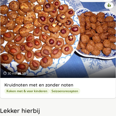
👍
⏱ 30 min
👥 10
Kruidnoten met en zonder noten
Koken met & voor kinderen
Seizoensrecepten
Lekker hierbij