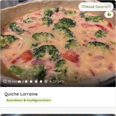
Maak favoriet
3
👍
★★★★☆
⏱ 70 min
👥 4
4.29 (45)
Quiche Lorraine
Avondeten & hoofdgerechten