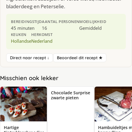
bladerdeeg en Peterselie.
BEREIDINGSTIJD
AANTAL PERSONEN
MOEILIJKHEID
45 minuten
16
Gemiddeld
KEUKEN
HERKOMST
Hollandse
Nederland
Direct naar recept ↓
Beoordeel dit recept ★
Misschien ook lekker
Chocolade Surprise
zwarte pieten
Hambuideltjes 
Hartige