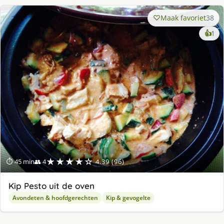
Maak favoriet
38
ke
👍
1
lek
ge
★★★★☆
⏱ 45 min
👥 4
4.39 (96)
Kip Pesto uit de oven
Avondeten & hoofdgerechten
Kip & gevogelte