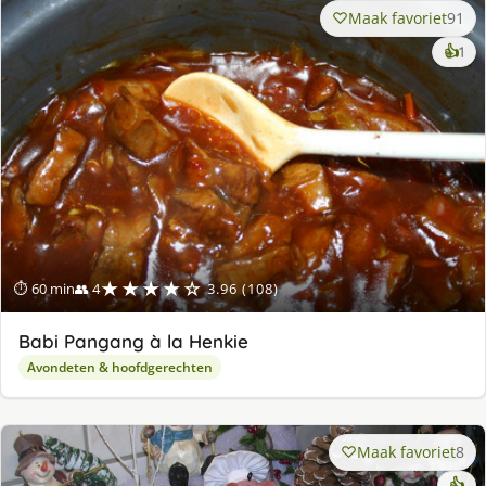
Maak favoriet
91
ke
👍
1
lek
ge
★★★★☆
⏱ 60 min
👥 4
3.96 (108)
Babi Pangang à la Henkie
Avondeten & hoofdgerechten
Maak favoriet
8
👍