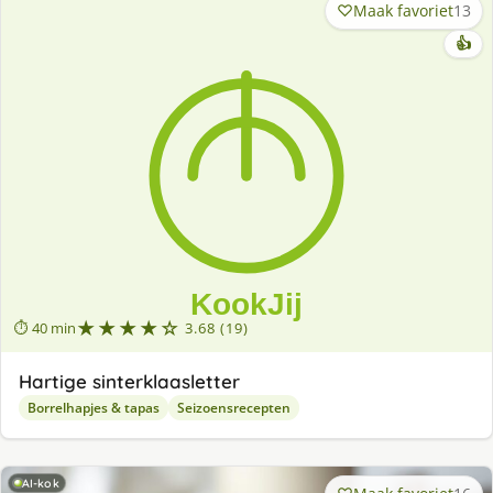
Maak favoriet
13
👍
★★★★☆
⏱ 40 min
3.68 (19)
Hartige sinterklaasletter
Borrelhapjes & tapas
Seizoensrecepten
AI-kok