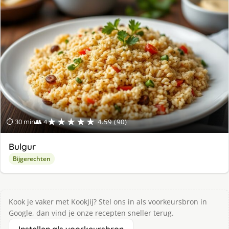
★★★★★
⏱ 30 min
👥 4
4.59 (90)
Bulgur
Bijgerechten
Kook je vaker met KookJij? Stel ons in als voorkeursbron in
Google, dan vind je onze recepten sneller terug.
Instellen als voorkeursbron