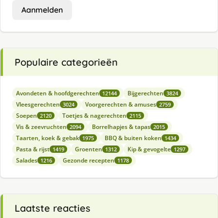
Aanmelden
Populaire categorieën
Avondeten & hoofdgerechten
Bijgerechten
12144
3824
Vleesgerechten
Voorgerechten & amuses
3024
2759
Soepen
Toetjes & nagerechten
2120
2115
Vis & zeevruchten
Borrelhapjes & tapas
2094
2015
Taarten, koek & gebak
BBQ & buiten koken
1975
1434
Pasta & rijst
Groenten
Kip & gevogelte
1419
1312
1297
Salades
Gezonde recepten
1216
1178
Laatste reacties