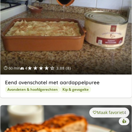
★★★★☆
⏱ 60 min
👥 4
3.88 (8)
Eend ovenschotel met aardappelpuree
Avondeten & hoofdgerechten
Kip & gevogelte
Maak favoriet
4
👍