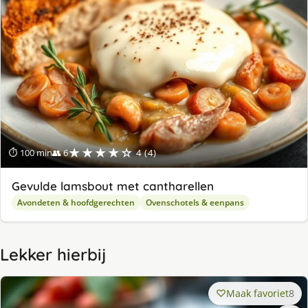
★★★★☆
⏱ 100 min
👥 6
4 (4)
Gevulde lamsbout met cantharellen
Avondeten & hoofdgerechten
Ovenschotels & eenpans
Lekker hierbij
Maak favoriet
8