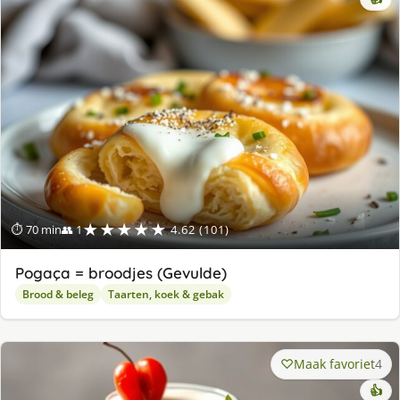
★★★★★
⏱ 70 min
👥 1
4.62 (101)
Pogaça = broodjes (Gevulde)
Brood & beleg
Taarten, koek & gebak
Maak favoriet
4
👍