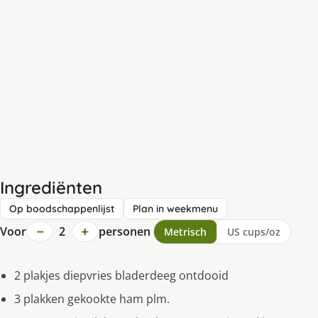
Ingrediënten
Op boodschappenlijst
Plan in weekmenu
−
+
Voor
2
personen
Metrisch
US cups/oz
2 plakjes diepvries bladerdeeg ontdooid
3 plakken gekookte ham plm.