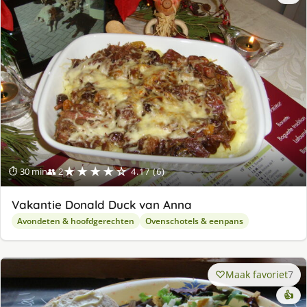
★★★★☆
⏱ 30 min
👥 2
4.17 (6)
Vakantie Donald Duck van Anna
Avondeten & hoofdgerechten
Ovenschotels & eenpans
Maak favoriet
7
👍