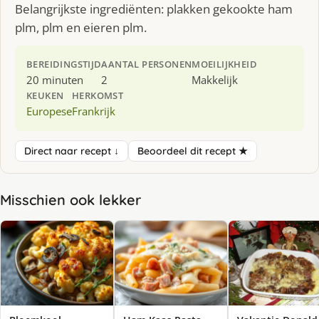
Belangrijkste ingrediënten: plakken gekookte ham
plm, plm en eieren plm.
BEREIDINGSTIJD
AANTAL PERSONEN
MOEILIJKHEID
20 minuten
2
Makkelijk
KEUKEN
HERKOMST
Europese
Frankrijk
Direct naar recept ↓
Beoordeel dit recept ★
Misschien ook lekker