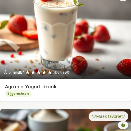
★★★★★
⏱ 5 min
👥 1
4.64 (90)
Ayran = Yogurt drank
Bijgerechten
Maak favoriet
7
👍