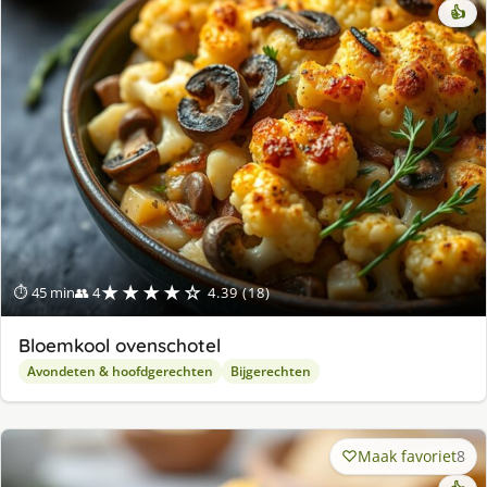
👍
★★★★☆
⏱ 45 min
👥 4
4.39 (18)
Bloemkool ovenschotel
Avondeten & hoofdgerechten
Bijgerechten
Maak favoriet
8