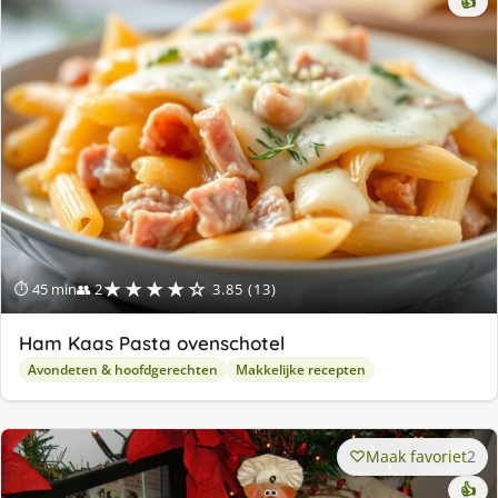
👍
★★★★☆
⏱ 45 min
👥 2
3.85 (13)
Ham Kaas Pasta ovenschotel
Avondeten & hoofdgerechten
Makkelijke recepten
Maak favoriet
2
👍