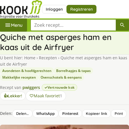
Inloggen
Registreren
Zoek een recept
Menu
Quiche met asperges ham en
kaas uit de Airfryer
U bent hier:
Home
›
Recepten
›
Quiche met asperges ham en kaas
uit de Airfryer
Avondeten & hoofdgerechten
Borrelhapjes & tapas
Makkelijke recepten
Ovenschotels & eenpans
Recept van
pwiggers
Vertrouwde kok
Maak favoriet
1
👍
Lekker!
Delen:
WhatsApp
Pinterest
Delen…
Kopieer link
Print