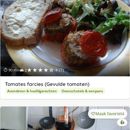
★★★★☆
⏱ 90 min
👥 2
4 (7)
Tomates farcies (Gevulde tomaten)
Avondeten & hoofdgerechten
Ovenschotels & eenpans
Maak favoriet
4
👍