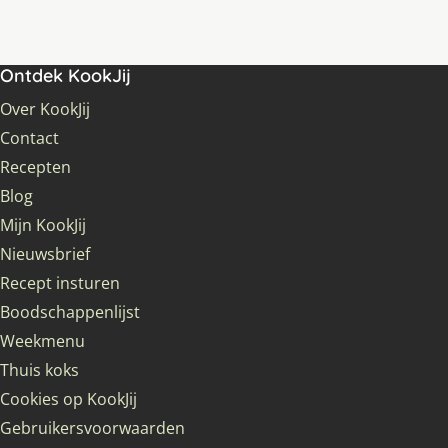
Ontdek KookJij
Over KookJij
Contact
Recepten
Blog
Mijn KookJij
Nieuwsbrief
Recept insturen
Boodschappenlijst
Weekmenu
Thuis koks
Cookies op KookJij
Gebruikersvoorwaarden