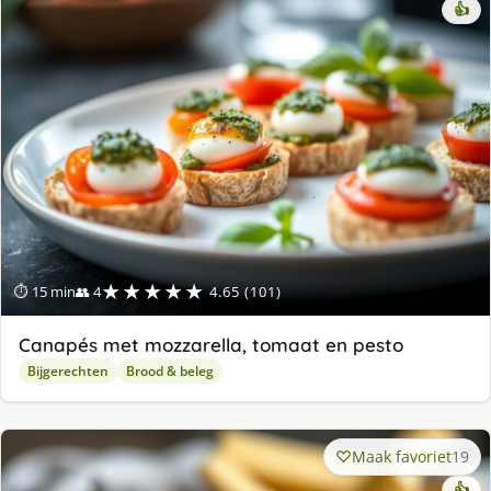
👍
★★★★★
⏱ 15 min
👥 4
4.65 (101)
Canapés met mozzarella, tomaat en pesto
Bijgerechten
Brood & beleg
Maak favoriet
19
👍