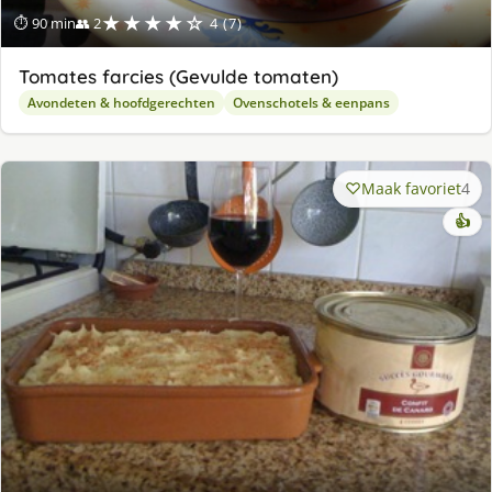
★★★★☆
⏱ 90 min
👥 2
4 (7)
Tomates farcies (Gevulde tomaten)
Avondeten & hoofdgerechten
Ovenschotels & eenpans
Maak favoriet
4
👍