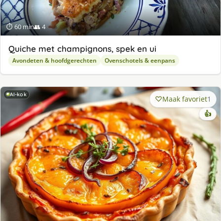
⏱ 60 min
👥 4
Quiche met champignons, spek en ui
Avondeten & hoofdgerechten
Ovenschotels & eenpans
AI-kok
Maak favoriet
1
👍