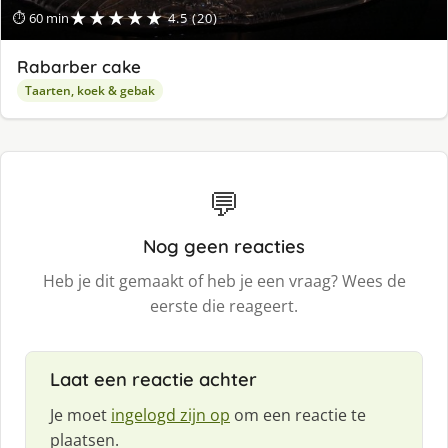
★★★★★
⏱ 60 min
4.5 (20)
Rabarber cake
Taarten, koek & gebak
💬
Nog geen reacties
Heb je dit gemaakt of heb je een vraag? Wees de
eerste die reageert.
Laat een reactie achter
Je moet
ingelogd zijn op
om een reactie te
plaatsen.