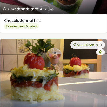
★★★★☆
⏱ 30 min
4.12 (52)
Chocolade muffins
Taarten, koek & gebak
Maak favoriet
21
👍