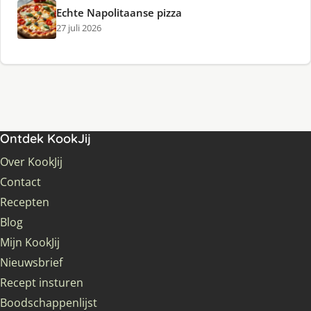
Echte Napolitaanse pizza
27 juli 2026
Ontdek KookJij
Over KookJij
Contact
Recepten
Blog
Mijn KookJij
Nieuwsbrief
Recept insturen
Boodschappenlijst