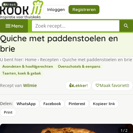
AI-kok
AI-kok
AI-kok
Inloggen
Registreren
Zoek een recept
Menu
Quiche met paddenstoelen en
brie
U bent hier:
Home
›
Recepten
›
Quiche met paddenstoelen en brie
Avondeten & hoofdgerechten
Ovenschotels & eenpans
Taarten, koek & gebak
Maak favoriet
0
Recept van
Wilmie
👍
Lekker!
Delen:
WhatsApp
Facebook
Pinterest
Kopieer link
Print
1
/ 2