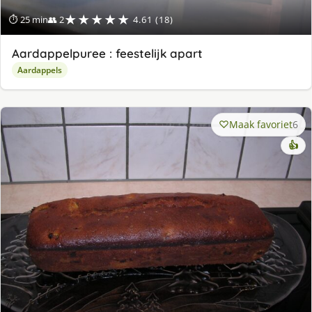
★★★★★
⏱ 25 min
👥 2
4.61 (18)
Aardappelpuree : feestelijk apart
Aardappels
Maak favoriet
6
👍