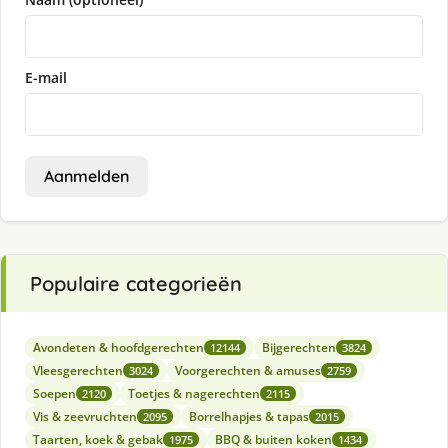
E-mail
Aanmelden
Populaire categorieën
Avondeten & hoofdgerechten
Bijgerechten
12144
3824
Vleesgerechten
Voorgerechten & amuses
3024
2759
Soepen
Toetjes & nagerechten
2120
2115
Vis & zeevruchten
Borrelhapjes & tapas
2095
2015
Taarten, koek & gebak
BBQ & buiten koken
1975
1434