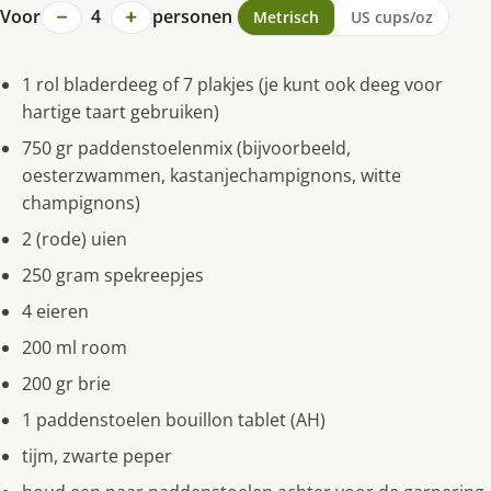
−
+
Voor
4
personen
Metrisch
US cups/oz
1 rol bladerdeeg of 7 plakjes (je kunt ook deeg voor
hartige taart gebruiken)
750 gr paddenstoelenmix (bijvoorbeeld,
oesterzwammen, kastanjechampignons, witte
champignons)
2 (rode) uien
250 gram spekreepjes
4 eieren
200 ml room
200 gr brie
1 paddenstoelen bouillon tablet (AH)
tijm, zwarte peper