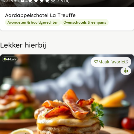
★★★★☆
⏱ 15 min
👥 4
3.5 (4)
Aardappelschotel La Treuffe
Avondeten & hoofdgerechten
Ovenschotels & eenpans
Lekker hierbij
AI-kok
Maak favoriet
6
👍