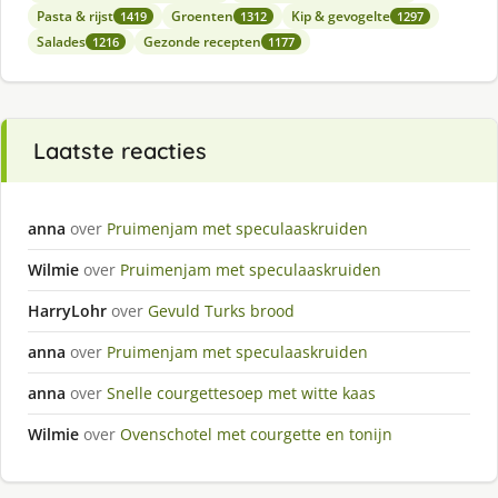
Pasta & rijst
Groenten
Kip & gevogelte
1419
1312
1297
Salades
Gezonde recepten
1216
1177
Laatste reacties
anna
over
Pruimenjam met speculaaskruiden
Wilmie
over
Pruimenjam met speculaaskruiden
HarryLohr
over
Gevuld Turks brood
anna
over
Pruimenjam met speculaaskruiden
anna
over
Snelle courgettesoep met witte kaas
Wilmie
over
Ovenschotel met courgette en tonijn