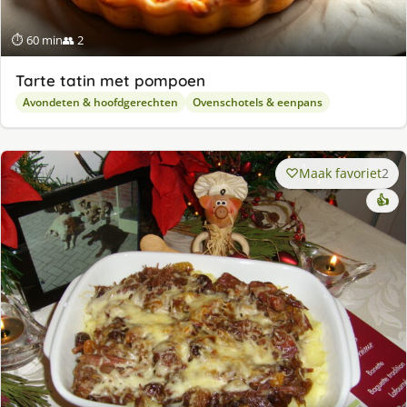
⏱ 60 min
👥 2
Tarte tatin met pompoen
Avondeten & hoofdgerechten
Ovenschotels & eenpans
Maak favoriet
2
👍