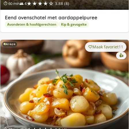
★★★★☆
⏱ 60 min
👥 4
3.88 (8)
Eend ovenschotel met aardappelpuree
Avondeten & hoofdgerechten
Kip & gevogelte
AI-kok
Maak favoriet
11
👍