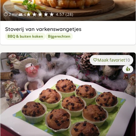
★★★★★
⏱ 2 min
👥 4
4.57 (28)
Stoverij van varkenswangetjes
BBQ & buiten koken
Bijgerechten
Maak favoriet
10
👍