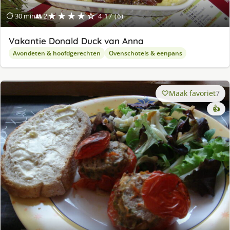
★★★★☆
⏱ 30 min
👥 2
4.17 (6)
Vakantie Donald Duck van Anna
Avondeten & hoofdgerechten
Ovenschotels & eenpans
Maak favoriet
7
👍