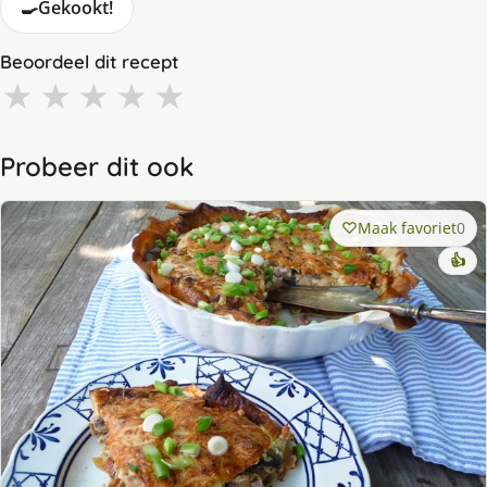
🍳
Gekookt!
Beoordeel dit recept
★
★
★
★
★
Probeer dit ook
Maak favoriet
0
👍