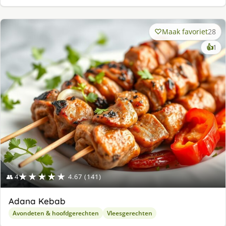
Maak favoriet
28
ke
👍
1
lek
ge
★★★★★
👥 4
4.67 (141)
Adana Kebab
Avondeten & hoofdgerechten
Vleesgerechten