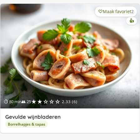
Maak favoriet
2
👍
★★☆☆☆
⏱ 80 min
👥 25
2.33 (6)
Gevulde wijnbladeren
Borrelhapjes & tapas