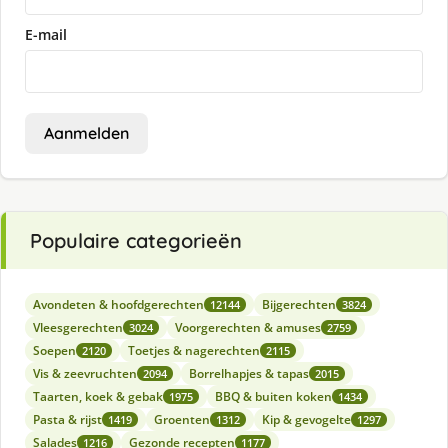
E-mail
Aanmelden
Populaire categorieën
Avondeten & hoofdgerechten
Bijgerechten
12144
3824
Vleesgerechten
Voorgerechten & amuses
3024
2759
Soepen
Toetjes & nagerechten
2120
2115
Vis & zeevruchten
Borrelhapjes & tapas
2094
2015
Taarten, koek & gebak
BBQ & buiten koken
1975
1434
Pasta & rijst
Groenten
Kip & gevogelte
1419
1312
1297
Salades
Gezonde recepten
1216
1177