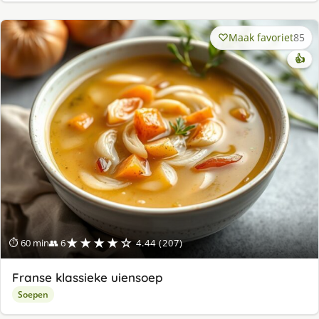
Maak favoriet
85
👍
★★★★☆
⏱ 60 min
👥 6
4.44 (207)
Franse klassieke uiensoep
Soepen