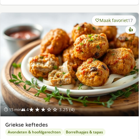
Maak favoriet
17
👍
★★★☆☆
⏱ 15 min
👥 4
3.25 (4)
Griekse keftedes
Avondeten & hoofdgerechten
Borrelhapjes & tapas