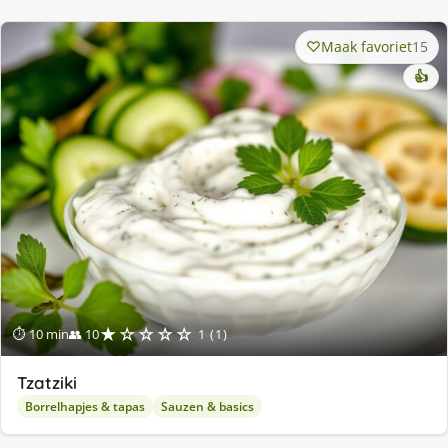
Maak favoriet
15
👍
★☆☆☆☆
⏱ 10 min
👥 10
1 (1)
Tzatziki
Borrelhapjes & tapas
Sauzen & basics