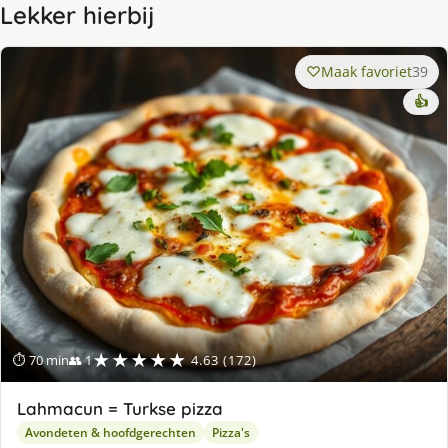
Lekker hierbij
Maak favoriet
39
👍
★★★★★
⏱ 70 min
👥 1
4.63 (172)
Lahmacun = Turkse pizza
Avondeten & hoofdgerechten
Pizza's