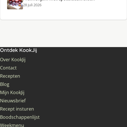
28 juli 2026
Ontdek KookJij
Over KookJij
Contact
Recepten
Blog
Mijn KookJij
Nieuwsbrief
Recept insturen
Boodschappenlijst
Weekmenu