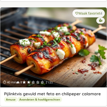
Maak favoriet
4
👍
★★☆☆☆
⏱ 40 min
👥 8
2 (2)
Pijlinktvis gevuld met feta en chilipeper calamare
Amuse
Avondeten & hoofdgerechten