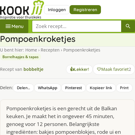
Inloggen
Registreren
Zoek een recept
Menu
Pompoenkroketjes
U bent hier:
Home
›
Recepten
›
Pompoenkroketjes
Borrelhapjes & tapas
Maak favoriet
2
Recept van
bobbeltje
👍
Lekker!
Delen:
WhatsApp
Pinterest
Delen…
Kopieer link
Print
Pompoenkroketjes is een gerecht uit de Balkan
keuken. Je maakt het in ongeveer 45 minuten,
genoeg voor 12 personen. Belangrijkste
ingrediënten: bakjes pompoenblokjes, rode ui en