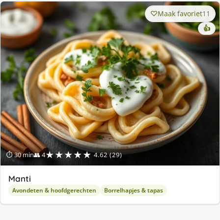
Maak favoriet
11
👍
★★★★★
⏱ 30 min
👥 4
4.62 (29)
Manti
Avondeten & hoofdgerechten
Borrelhapjes & tapas