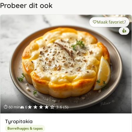
Probeer dit ook
Maak favoriet
7
👍
★★★★☆
⏱ 60 min
👥 6
3.6 (5)
Tyropitakia
Borrelhapjes & tapas