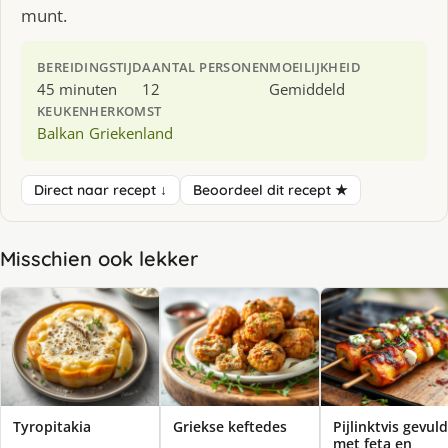
munt.
BEREIDINGSTIJD
AANTAL PERSONEN
MOEILIJKHEID
45 minuten
12
Gemiddeld
KEUKEN
HERKOMST
Balkan
Griekenland
Direct naar recept ↓
Beoordeel dit recept ★
Misschien ook lekker
Tyropitakia
Griekse keftedes
Pijlinktvis gevuld
met feta en