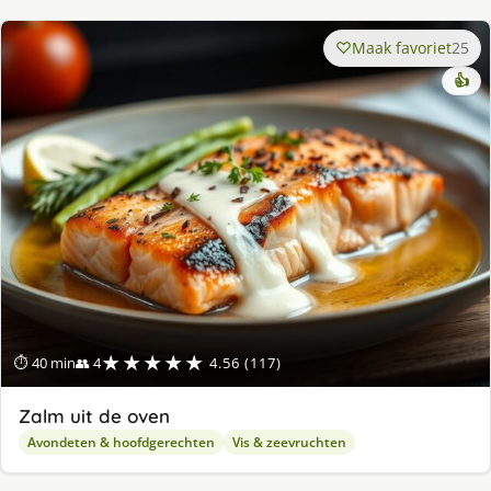
Maak favoriet
25
👍
★★★★★
⏱ 40 min
👥 4
4.56 (117)
Zalm uit de oven
Avondeten & hoofdgerechten
Vis & zeevruchten