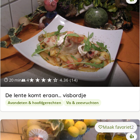
★★★★☆
⏱ 20 min
👥 4
4.36 (14)
De lente komt eraan… visbordje
Avondeten & hoofdgerechten
Vis & zeevruchten
Maak favoriet
2
👍