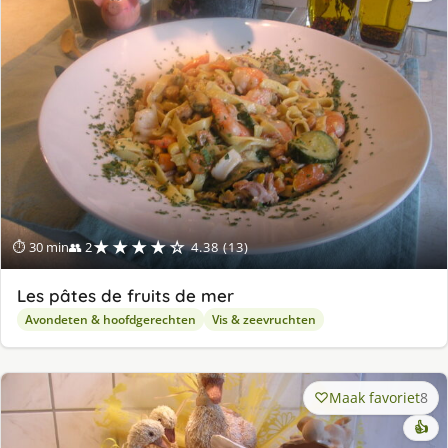
★★★★☆
⏱ 30 min
👥 2
4.38 (13)
Les pâtes de fruits de mer
Avondeten & hoofdgerechten
Vis & zeevruchten
Maak favoriet
8
👍