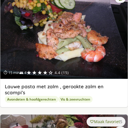
★★★★☆
⏱ 15 min
👥 4
4.4 (15)
Lauwe pasta met zalm , gerookte zalm en
scampi’s
Avondeten & hoofdgerechten
Vis & zeevruchten
Maak favoriet
5