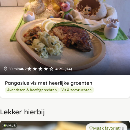
★★★★☆
⏱ 30 min
👥 2
4.29 (14)
Pangasius vis met heerlijke groenten
Avondeten & hoofdgerechten
Vis & zeevruchten
Lekker hierbij
AI-kok
Maak favoriet
19