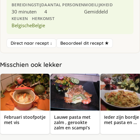
BEREIDINGSTIJD
AANTAL PERSONEN
MOEILIJKHEID
30 minuten
4
Gemiddeld
KEUKEN
HERKOMST
Belgische
Belgie
Direct naar recept ↓
Beoordeel dit recept ★
Misschien ook lekker
Februari stoofpotje
Lauwe pasta met
Ieder zijn bordje
met vis
zalm , gerookte
met pasta en …
zalm en scampi’s