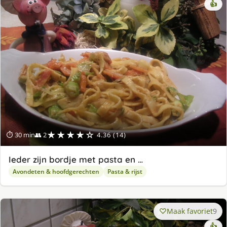
👍
★★★★☆
⏱ 30 min
👥 2
4.36 (14)
Ieder zijn bordje met pasta en …
Avondeten & hoofdgerechten
Pasta & rijst
Maak favoriet
9
👍