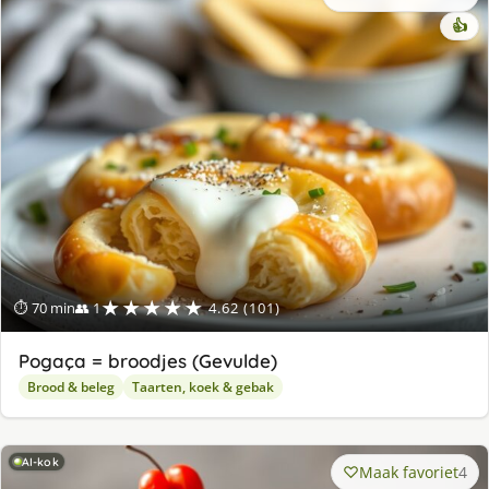
👍
★★★★★
⏱ 70 min
👥 1
4.62 (101)
Pogaça = broodjes (Gevulde)
Brood & beleg
Taarten, koek & gebak
AI-kok
Maak favoriet
4