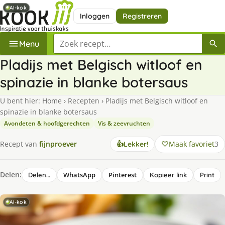
AI-kok
AI-kok
Inloggen
Registreren
Zoek een recept
Menu
Pladijs met Belgisch witloof en
spinazie in blanke botersaus
U bent hier:
Home
›
Recepten
›
Pladijs met Belgisch witloof en
spinazie in blanke botersaus
Avondeten & hoofdgerechten
Vis & zeevruchten
Maak favoriet
3
Recept van
fijnproever
👍
Lekker!
Delen:
WhatsApp
Pinterest
Delen…
Kopieer link
Print
AI-kok