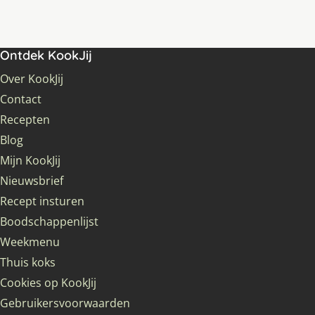
Ontdek KookJij
Over KookJij
Contact
Recepten
Blog
Mijn KookJij
Nieuwsbrief
Recept insturen
Boodschappenlijst
Weekmenu
Thuis koks
Cookies op KookJij
Gebruikersvoorwaarden