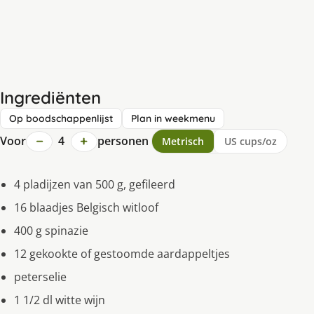
Ingrediënten
Op boodschappenlijst
Plan in weekmenu
−
+
Voor
4
personen
Metrisch
US cups/oz
4 pladijzen van 500 g, gefileerd
16 blaadjes Belgisch witloof
400 g spinazie
12 gekookte of gestoomde aardappeltjes
peterselie
1 1/2 dl witte wijn