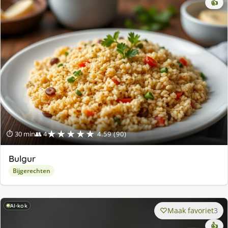
👍
★★★★★
⏱ 30 min
👥 4
4.59 (90)
Bulgur
Bijgerechten
AI-kok
Maak favoriet
3
👍