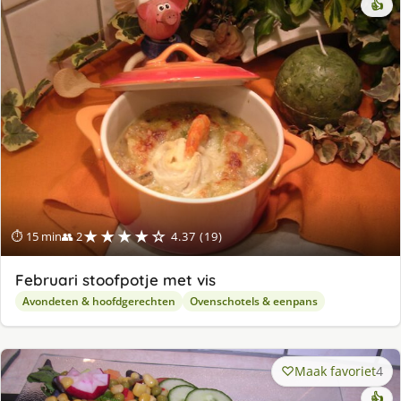
👍
★★★★☆
⏱ 15 min
👥 2
4.37 (19)
Februari stoofpotje met vis
Avondeten & hoofdgerechten
Ovenschotels & eenpans
Maak favoriet
4
👍