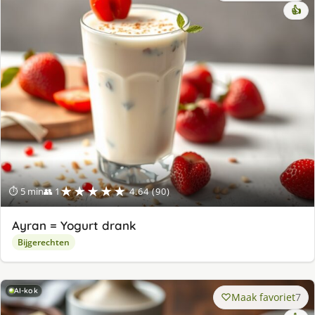
👍
★★★★★
⏱ 5 min
👥 1
4.64 (90)
Ayran = Yogurt drank
Bijgerechten
AI-kok
Maak favoriet
7