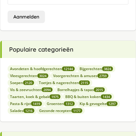
Aanmelden
Populaire categorieën
Avondeten & hoofdgerechten
Bijgerechten
12144
3824
Vleesgerechten
Voorgerechten & amuses
3024
2759
Soepen
Toetjes & nagerechten
2120
2115
Vis & zeevruchten
Borrelhapjes & tapas
2094
2015
Taarten, koek & gebak
BBQ & buiten koken
1975
1434
Pasta & rijst
Groenten
Kip & gevogelte
1419
1312
1297
Salades
Gezonde recepten
1216
1177