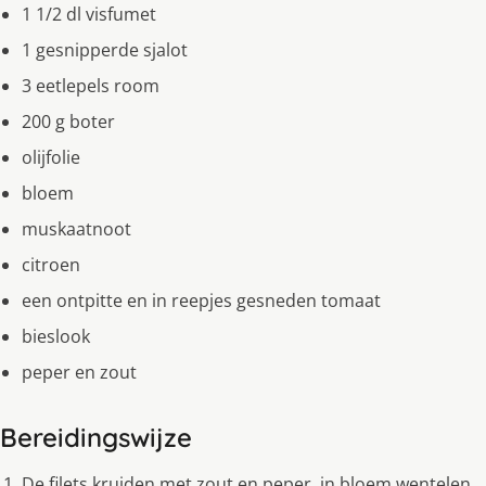
1 1/2 dl visfumet
1 gesnipperde sjalot
3 eetlepels room
200 g boter
olijfolie
bloem
muskaatnoot
citroen
een ontpitte en in reepjes gesneden tomaat
bieslook
peper en zout
Bereidingswijze
De filets kruiden met zout en peper, in bloem wentelen.