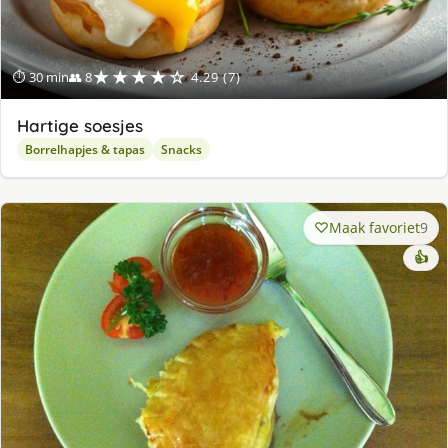
★★★★☆
⏱ 30 min
👥 8
4.29 (7)
Hartige soesjes
Borrelhapjes & tapas
Snacks
Maak favoriet
9
👍