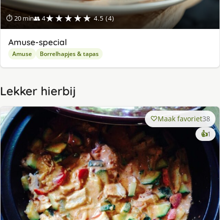
★★★★★
⏱ 20 min
👥 4
4.5 (4)
Amuse-special
Amuse
Borrelhapjes & tapas
Lekker hierbij
Maak favoriet
38
ke
👍
1
lek
ge