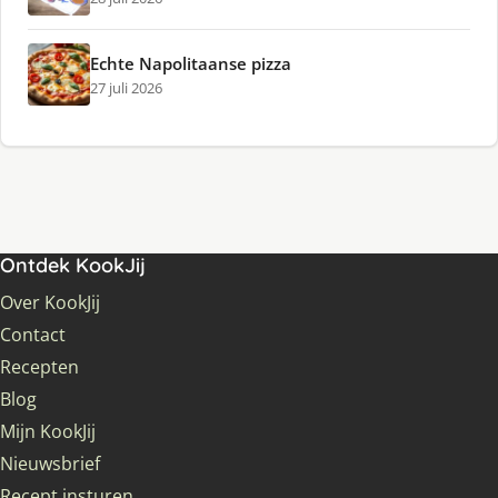
Echte Napolitaanse pizza
27 juli 2026
Ontdek KookJij
Over KookJij
Contact
Recepten
Blog
Mijn KookJij
Nieuwsbrief
Recept insturen