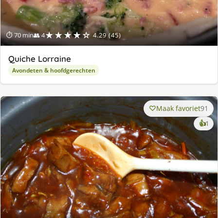
★★★★☆
⏱ 70 min
👥 4
4.29 (45)
Quiche Lorraine
Avondeten & hoofdgerechten
Maak favoriet
91
ke
👍
1
lek
ge