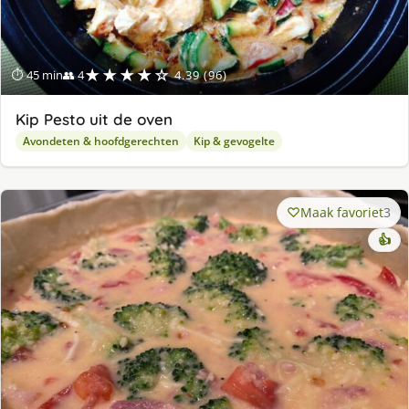
★★★★☆
⏱ 45 min
👥 4
4.39 (96)
Kip Pesto uit de oven
Avondeten & hoofdgerechten
Kip & gevogelte
Maak favoriet
3
👍