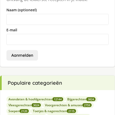
Naam (optioneel)
E-mail
Aanmelden
Populaire categorieën
Avondeten & hoofdgerechten
Bijgerechten
12144
3824
Vleesgerechten
Voorgerechten & amuses
3024
2759
Soepen
Toetjes & nagerechten
2120
2115