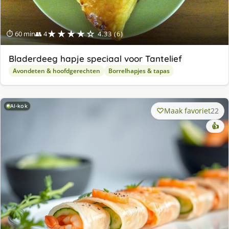
★★★★☆
⏱ 60 min
👥 4
4.33 (6)
Bladerdeeg hapje speciaal voor Tantelief
Avondeten & hoofdgerechten
Borrelhapjes & tapas
AI-kok
Maak favoriet
22
👍