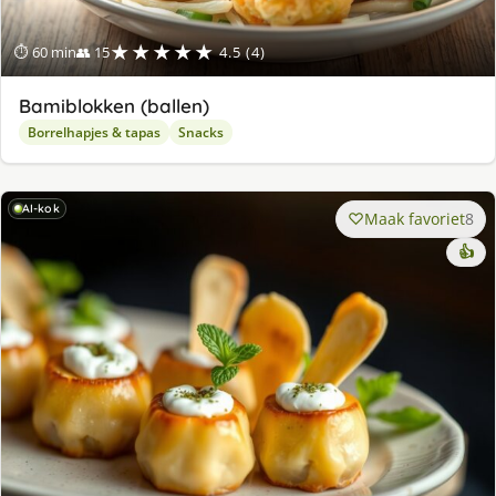
★★★★★
⏱ 60 min
👥 15
4.5 (4)
Bamiblokken (ballen)
Borrelhapjes & tapas
Snacks
AI-kok
Maak favoriet
8
👍