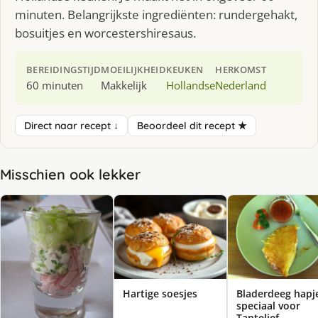
minuten. Belangrijkste ingrediënten: rundergehakt,
bosuitjes en worcestershiresaus.
BEREIDINGSTIJD
MOEILIJKHEID
KEUKEN
HERKOMST
60 minuten
Makkelijk
Hollandse
Nederland
Direct naar recept ↓
Beoordeel dit recept ★
Misschien ook lekker
Bladerdeeg hapj
Hartige soesjes
speciaal voor
Tantelief