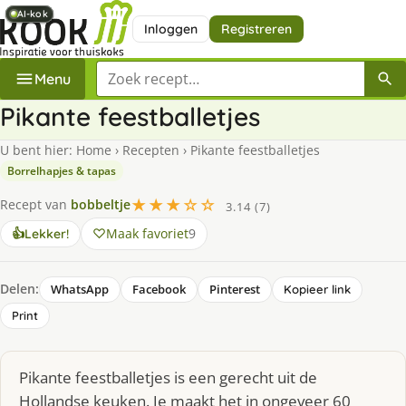
AI-kok
AI-kok
AI-kok
AI-kok
Inloggen
Registreren
Zoek een recept
Menu
Pikante feestballetjes
U bent hier:
Home
›
Recepten
›
Pikante feestballetjes
Borrelhapjes & tapas
★★★☆☆
Recept van
bobbeltje
3.14 (7)
Maak favoriet
9
👍
Lekker!
Delen:
WhatsApp
Facebook
Pinterest
Kopieer link
Print
Pikante feestballetjes is een gerecht uit de
Hollandse keuken. Je maakt het in ongeveer 60