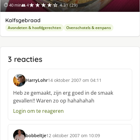
★★★★☆
⏱ 40 min
👥 4
4.31 (29)
Kalfsgebraad
Avondeten & hoofdgerechten
Ovenschotels & eenpans
3 reacties
HarryLohr
14 oktober 2007 om 04:11
s
c
Heb ze gemaakt, zijn erg goed in de smaak
h
gevallen!! Waren zo op hahahahah
r
e
Login om te reageren
e
f
:
bobbeltje
12 oktober 2007 om 10:09
s