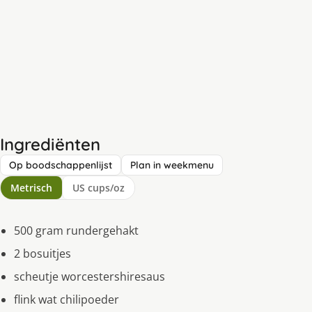
Ingrediënten
Op boodschappenlijst
Plan in weekmenu
Metrisch
US cups/oz
500 gram rundergehakt
2 bosuitjes
scheutje worcestershiresaus
flink wat chilipoeder