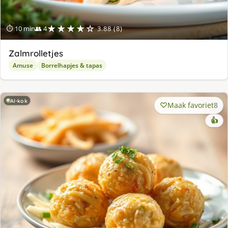
★★★★☆
⏱ 10 min
👥 4
3.88 (8)
Zalmrolletjes
Amuse
Borrelhapjes & tapas
AI-kok
Maak favoriet
8
👍