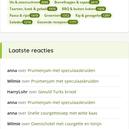
Vis & zeevruchten
Borrelhapjes & tapas
2095
2015
Taarten, koek & gebak
BBQ & buiten koken
1975
1434
Pasta & rijst
Groenten
Kip & gevogelte
1419
1312
1297
Salades
Gezonde recepten
1216
1177
Laatste reacties
anna
over
Pruimenjam met speculaaskruiden
Wilmie
over
Pruimenjam met speculaaskruiden
HarryLohr
over
Gevuld Turks brood
anna
over
Pruimenjam met speculaaskruiden
anna
over
Snelle courgettesoep met witte kaas
Wilmie
over
Ovenschotel met courgette en tonijn