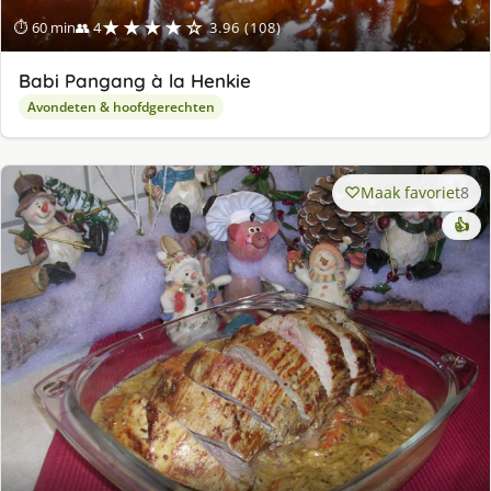
★★★★☆
⏱ 60 min
👥 4
3.96 (108)
Babi Pangang à la Henkie
Avondeten & hoofdgerechten
Maak favoriet
8
👍