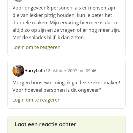
c
Voor ongeveer 8 personen, als er mensen zijn
h
die van lekker pittig houden, kun je beter het
r
dubbele maken. Mijn ervaring hiermee is dat ze
e
altijd zo op zijn en ze vragen of er nog meer zijn.
e
f
Met de salades blijf ik dan zitten.
:
Login om te reageren
HarryLohr
12 oktober 2007 om 09:46
s
c
Morgen housewarming, ik ga deze zeker maken!
h
Voor hoeveel personen is dit ongeveer?
r
e
Login om te reageren
e
f
:
Laat een reactie achter