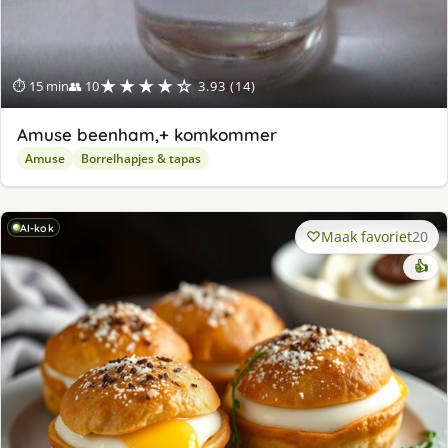
★★★★☆
⏱ 15 min
👥 10
3.93 (14)
Amuse beenham,+ komkommer
Amuse
Borrelhapjes & tapas
AI-kok
Maak favoriet
20
👍