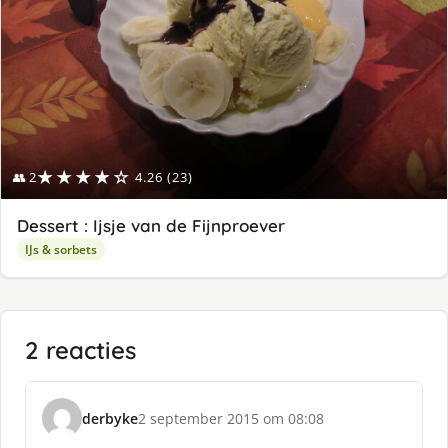
★★★★☆
👥 2
4.26 (23)
Dessert : Ijsje van de Fijnproever
IJs & sorbets
2 reacties
derbyke
2 september 2015 om 08:08
s