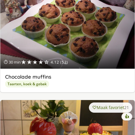
★★★★☆
⏱ 30 min
4.12 (52)
Chocolade muffins
Taarten, koek & gebak
Maak favoriet
21
👍