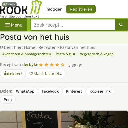
AI-kok
Inloggen
Registreren
Zoek een recept
Menu
Pasta van het huis
U bent hier:
Home
›
Recepten
›
Pasta van het huis
Avondeten & hoofdgerechten
Pasta & rijst
Vegetarisch & vegan
★★★★☆
Recept van
derbyke
3.89 (9)
Maak favoriet
4
👍
Lekker!
Delen:
WhatsApp
Facebook
Pinterest
Kopieer link
Print