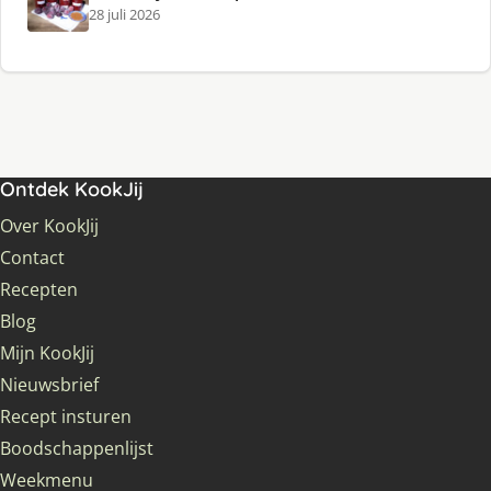
28 juli 2026
Ontdek KookJij
Over KookJij
Contact
Recepten
Blog
Mijn KookJij
Nieuwsbrief
Recept insturen
Boodschappenlijst
Weekmenu