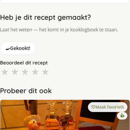
Heb je dit recept gemaakt?
Laat het weten — het komt in je kooklogboek te staan.
🍳
Gekookt!
Beoordeel dit recept
★
★
★
★
★
Probeer dit ook
Maak favoriet
6
👍