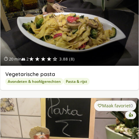
★★★★☆
⏱ 20 min
👥 2
3.88 (8)
Vegetarische pasta
Avondeten & hoofdgerechten
Pasta & rijst
Maak favoriet
0
👍