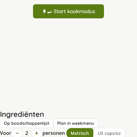
👩‍🍳 Start kookmodus
Ingrediënten
Op boodschappenlijst
Plan in weekmenu
−
+
Voor
2
personen
Metrisch
US cups/oz