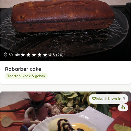
★★★★★
⏱ 60 min
4.5 (20)
Rabarber cake
Taarten, koek & gebak
Maak favoriet
3
👍