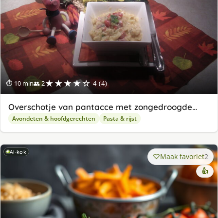
★★★★☆
⏱ 10 min
👥 2
4 (4)
Overschotje van pantacce met zongedroogde…
Avondeten & hoofdgerechten
Pasta & rijst
AI-kok
Maak favoriet
2
👍