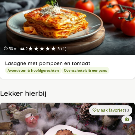
★★★★★
⏱ 50 min
👥 2
5 (1)
Lasagne met pompoen en tomaat
Avondeten & hoofdgerechten
Ovenschotels & eenpans
Lekker hierbij
Maak favoriet
10
👍