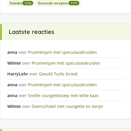
Salades
Gezonde recepten
1216
1177
Laatste reacties
anna
over
Pruimenjam met speculaaskruiden
Wilmie
over
Pruimenjam met speculaaskruiden
HarryLohr
over
Gevuld Turks brood
anna
over
Pruimenjam met speculaaskruiden
anna
over
Snelle courgettesoep met witte kaas
Wilmie
over
Ovenschotel met courgette en tonijn