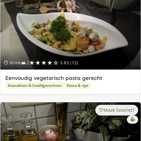
★★★★☆
⏱ 20 min
👥 2
3.83 (12)
Eenvoudig vegetarisch pasta gerecht
Avondeten & hoofdgerechten
Pasta & rijst
Maak favoriet
7
👍