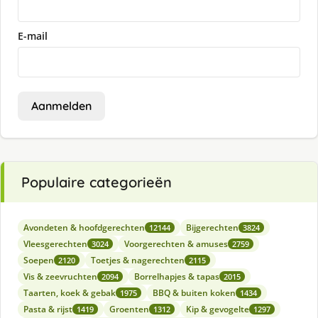
E-mail
Aanmelden
Populaire categorieën
Avondeten & hoofdgerechten
Bijgerechten
12144
3824
Vleesgerechten
Voorgerechten & amuses
3024
2759
Soepen
Toetjes & nagerechten
2120
2115
Vis & zeevruchten
Borrelhapjes & tapas
2094
2015
Taarten, koek & gebak
BBQ & buiten koken
1975
1434
Pasta & rijst
Groenten
Kip & gevogelte
1419
1312
1297