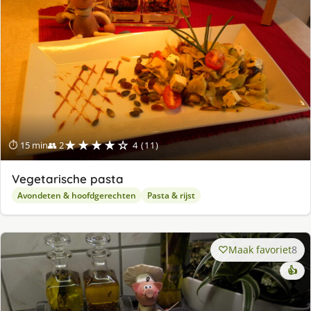
★★★★☆
⏱ 15 min
👥 2
4 (11)
Vegetarische pasta
Avondeten & hoofdgerechten
Pasta & rijst
Maak favoriet
8
👍