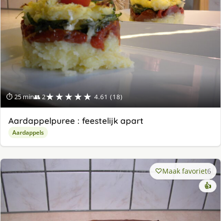
★★★★★
⏱ 25 min
👥 2
4.61 (18)
Aardappelpuree : feestelijk apart
Aardappels
Maak favoriet
6
👍