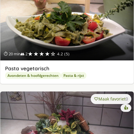
★★★★☆
⏱ 20 min
👥 2
4.2 (5)
Pasta vegetarisch
Avondeten & hoofdgerechten
Pasta & rijst
Maak favoriet
0
👍