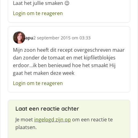
c
Laat het jullie smaken 😉
h
Login om te reageren
r
e
e
f
apu
2 september 2015 om 03:33
:
s
c
Mijn zoon heeft dit recept overgeschreven maar
h
dan zonder de tomaat en met kipfiletblokjes
r
erdoor…ik ben benieuwd hoe het smaakt Hij
e
gaat het maken deze week
e
f
Login om te reageren
:
Laat een reactie achter
Je moet
ingelogd zijn op
om een reactie te
plaatsen.