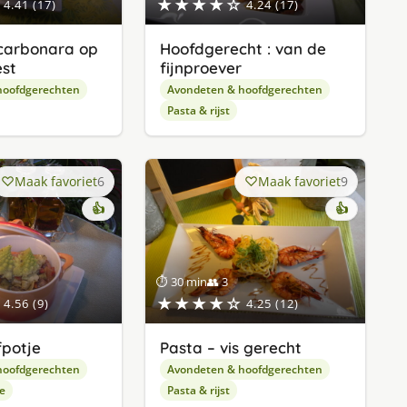
★★★★☆
4.41 (17)
4.24 (17)
carbonara op
Hoofdgerecht : van de
est
fijnproever
hoofdgerechten
Avondeten & hoofdgerechten
Pasta & rijst
Maak favoriet
6
Maak favoriet
9
👍
👍
⏱ 30 min
👥 3
★★★★☆
4.56 (9)
4.25 (12)
fpotje
Pasta – vis gerecht
hoofdgerechten
Avondeten & hoofdgerechten
e
Pasta & rijst