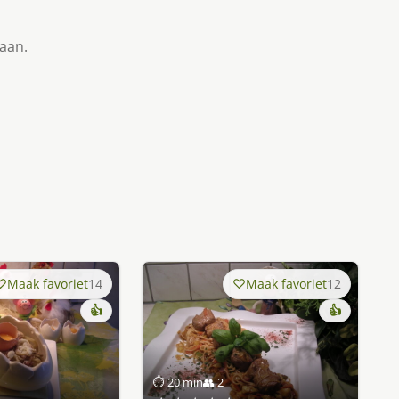
taan.
Maak favoriet
14
Maak favoriet
12
👍
👍
⏱ 20 min
👥 2