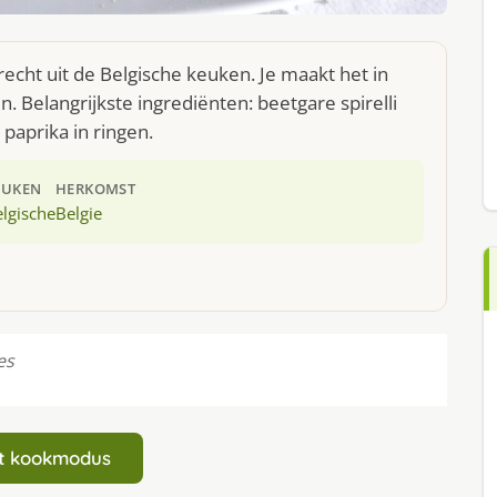
echt uit de Belgische keuken. Je maakt het in
 Belangrijkste ingrediënten: beetgare spirelli
 paprika in ringen.
EUKEN
HERKOMST
lgische
Belgie
es
art kookmodus