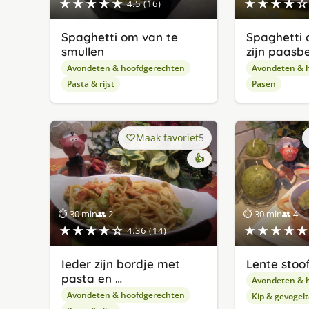
★★★★★
★★★★☆
4.5 (16)
Spaghetti om van te
Spaghetti 
smullen
zijn paasb
Avondeten & hoofdgerechten
Avondeten & 
Pasta & rijst
Pasen
Maak favoriet
5
👍
⏱ 30 min
👥 2
⏱ 30 min
👥 4
★★★★☆
★★★★★
4.36 (14)
Ieder zijn bordje met
Lente stoo
pasta en …
Avondeten & 
Avondeten & hoofdgerechten
Kip & gevogelt