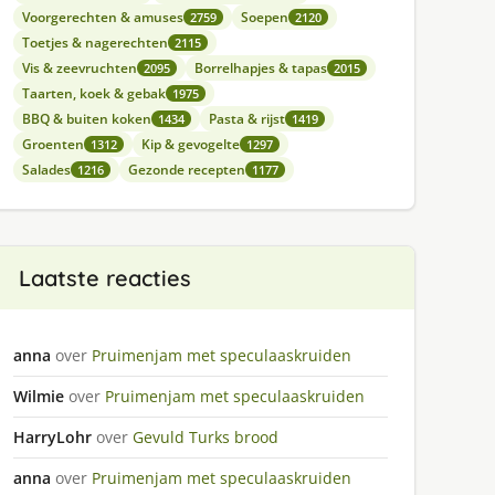
Voorgerechten & amuses
Soepen
2759
2120
Toetjes & nagerechten
2115
Vis & zeevruchten
Borrelhapjes & tapas
2095
2015
Taarten, koek & gebak
1975
BBQ & buiten koken
Pasta & rijst
1434
1419
Groenten
Kip & gevogelte
1312
1297
Salades
Gezonde recepten
1216
1177
Laatste reacties
anna
over
Pruimenjam met speculaaskruiden
Wilmie
over
Pruimenjam met speculaaskruiden
HarryLohr
over
Gevuld Turks brood
anna
over
Pruimenjam met speculaaskruiden