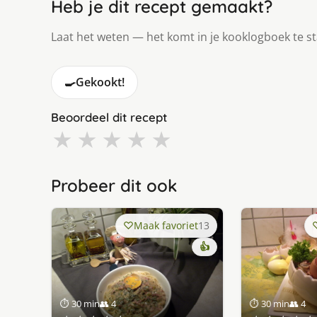
Heb je dit recept gemaakt?
Laat het weten — het komt in je kooklogboek te s
🍳
Gekookt!
Beoordeel dit recept
★
★
★
★
★
Probeer dit ook
Maak favoriet
13
👍
⏱ 30 min
👥 4
⏱ 30 min
👥 4