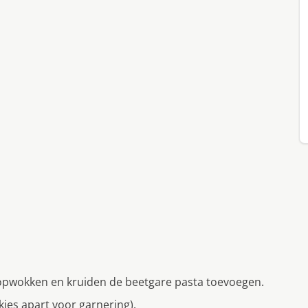
n opwokken en kruiden de beetgare pasta toevoegen.
jes apart voor garnering).