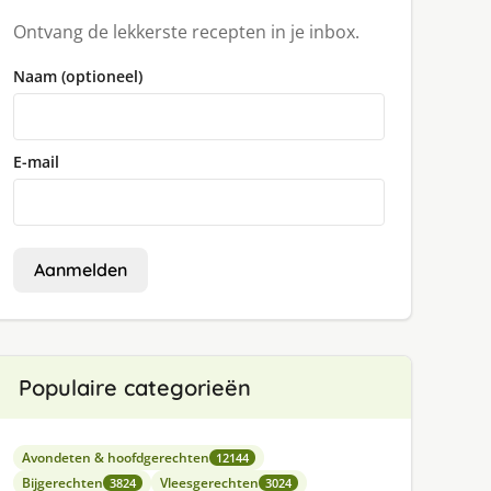
Ontvang de lekkerste recepten in je inbox.
Naam (optioneel)
E-mail
Aanmelden
Populaire categorieën
Avondeten & hoofdgerechten
12144
Bijgerechten
Vleesgerechten
3824
3024