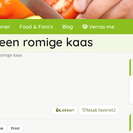
omer
Food & Foto’s
Blog
🎲 Verras me
 een romige kaas
romige kaas
Maak favoriet
2
👍
Lekker!
nk
Print