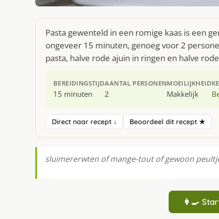
Pasta gewenteld in een romige kaas is een ger
ongeveer 15 minuten, genoeg voor 2 personen.
pasta, halve rode ajuin in ringen en halve rode
BEREIDINGSTIJD
AANTAL PERSONEN
MOEILIJKHEID
K
15 minuten
2
Makkelijk
Be
Direct naar recept ↓
Beoordeel dit recept ★
sluimererwten of mange-tout of gewoon peultj
👩‍🍳 St