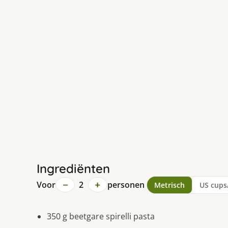
Ingrediënten
−
+
Voor
2
personen
Metrisch
US cups
350 g beetgare spirelli pasta