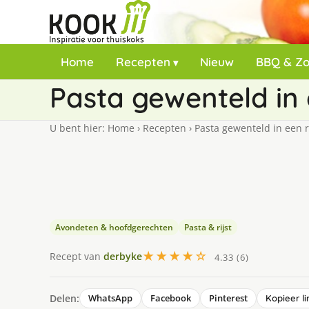
Home
Recepten
Nieuw
BBQ & Z
Pasta gewenteld in
U bent hier:
Home
›
Recepten
›
Pasta gewenteld in een 
Avondeten & hoofdgerechten
Pasta & rijst
★★★★☆
Recept van
derbyke
4.33 (6)
Delen:
WhatsApp
Facebook
Pinterest
Kopieer li