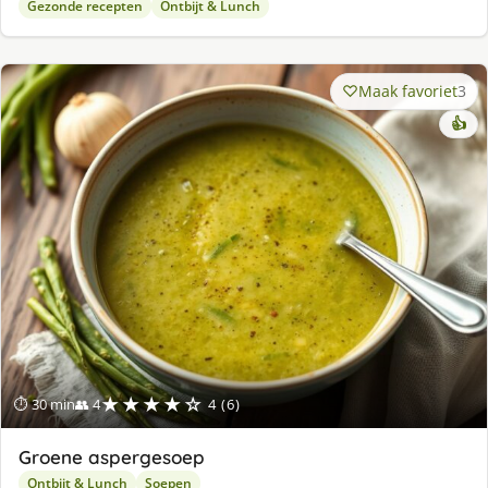
Gezonde recepten
Ontbijt & Lunch
Maak favoriet
3
👍
★★★★☆
⏱ 30 min
👥 4
4 (6)
Groene aspergesoep
Ontbijt & Lunch
Soepen