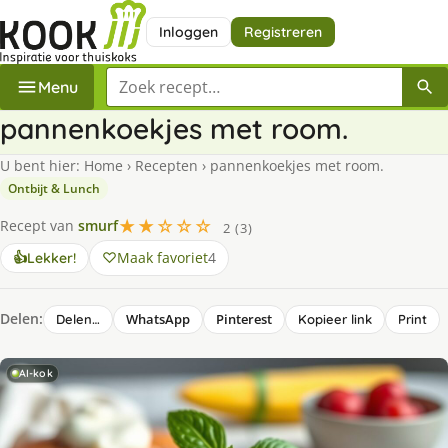
Inloggen
Registreren
Zoek een recept
Menu
pannenkoekjes met room.
U bent hier:
Home
›
Recepten
›
pannenkoekjes met room.
Ontbijt & Lunch
★★☆☆☆
Recept van
smurf
2 (3)
Maak favoriet
4
👍
Lekker!
Delen:
WhatsApp
Pinterest
Delen…
Kopieer link
Print
AI-kok