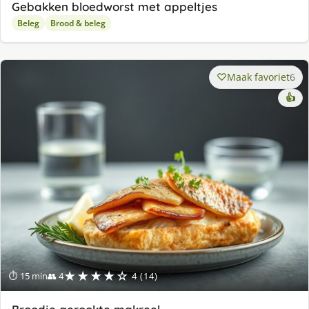
Gebakken bloedworst met appeltjes
Beleg
Brood & beleg
Maak favoriet
6
👍
★★★★☆
⏱ 15 min
👥 4
4 (14)