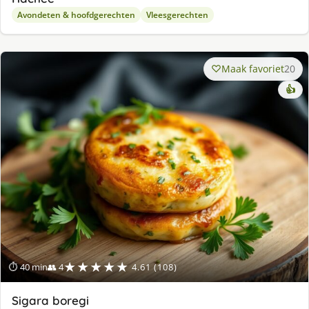
Avondeten & hoofdgerechten
Vleesgerechten
Maak favoriet
20
👍
★★★★★
⏱ 40 min
👥 4
4.61 (108)
Sigara boregi