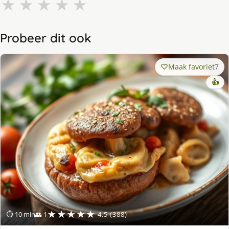
★
★
★
★
★
Probeer dit ook
Maak favoriet
7
👍
★★★★★
⏱ 10 min
👥 1
4.5 (388)