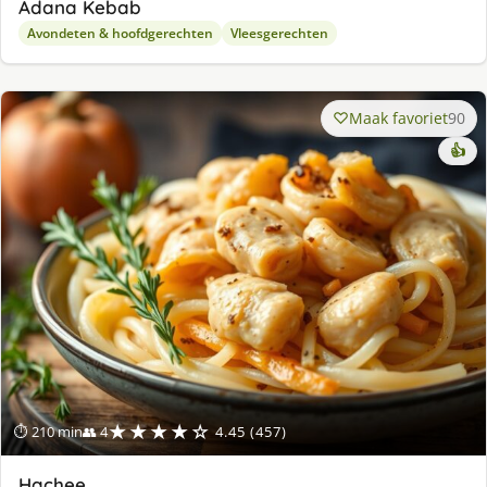
Adana Kebab
Avondeten & hoofdgerechten
Vleesgerechten
Maak favoriet
90
👍
★★★★☆
⏱ 210 min
👥 4
4.45 (457)
Hachee