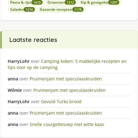
Pasta & rijst
Groenten
Kip & gevogelte
1419
1312
1297
Salades
Gezonde recepten
1216
1178
Laatste reacties
HarryLohr
over
Camping koken: 5 makkelijke recepten en
tips voor op de camping
anna
over
Pruimenjam met speculaaskruiden
Wilmie
over
Pruimenjam met speculaaskruiden
HarryLohr
over
Gevuld Turks brood
anna
over
Pruimenjam met speculaaskruiden
anna
over
Snelle courgettesoep met witte kaas