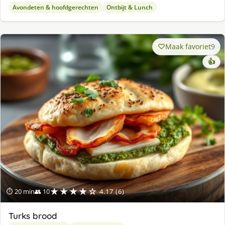
Avondeten & hoofdgerechten
Ontbijt & Lunch
Maak favoriet
9
👍
★★★★☆
⏱ 20 min
👥 10
4.17 (6)
Turks brood