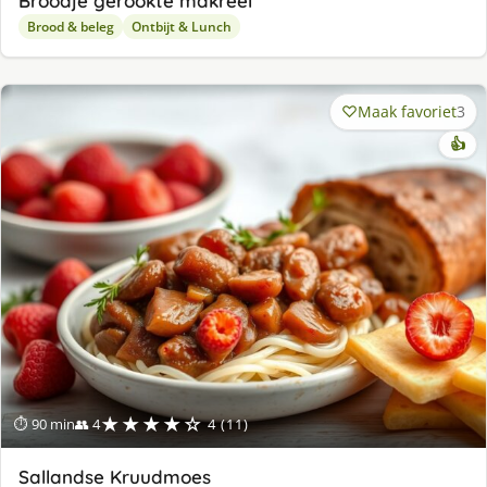
Broodje gerookte makreel
Brood & beleg
Ontbijt & Lunch
Maak favoriet
3
👍
★★★★☆
⏱ 90 min
👥 4
4 (11)
Sallandse Kruudmoes