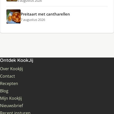
9 augustus 2026
Preitaart met cantharellen
7 augustus 2026
Ontdek KookJij
Over KookJij
Contact
Recepten
Blog
Mijn KookJij
Nieuwsbrief
Recept insturen