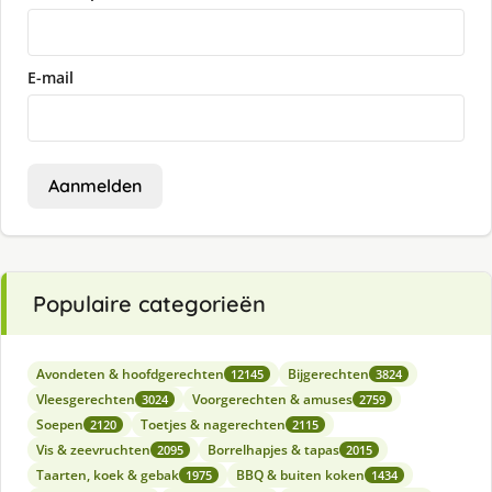
E-mail
Aanmelden
Populaire categorieën
Avondeten & hoofdgerechten
Bijgerechten
12145
3824
Vleesgerechten
Voorgerechten & amuses
3024
2759
Soepen
Toetjes & nagerechten
2120
2115
Vis & zeevruchten
Borrelhapjes & tapas
2095
2015
Taarten, koek & gebak
BBQ & buiten koken
1975
1434