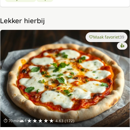
Lekker hierbij
Maak favoriet
39
👍
★★★★★
⏱ 70 min
👥 1
4.63 (172)