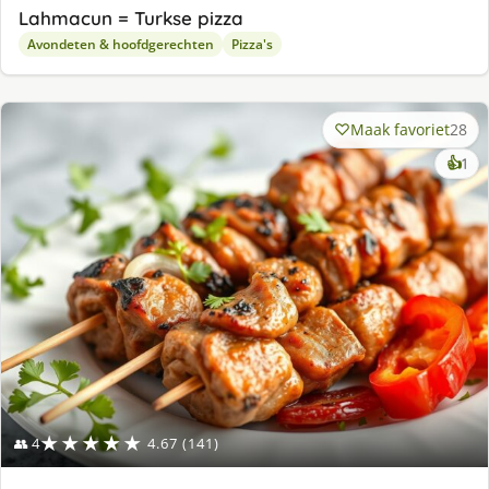
Lahmacun = Turkse pizza
Avondeten & hoofdgerechten
Pizza's
Maak favoriet
28
ke
👍
1
lek
ge
★★★★★
👥 4
4.67 (141)