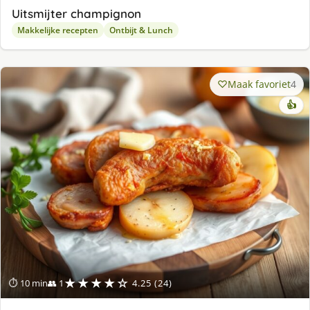
Uitsmijter champignon
Makkelijke recepten
Ontbijt & Lunch
Maak favoriet
4
👍
★★★★☆
⏱ 10 min
👥 1
4.25 (24)