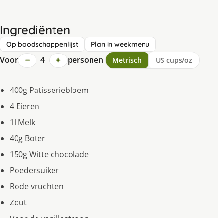
Ingrediënten
Op boodschappenlijst
Plan in weekmenu
−
+
Voor
4
personen
Metrisch
US cups/oz
400g Patisseriebloem
4 Eieren
1l Melk
40g Boter
150g Witte chocolade
Poedersuiker
Rode vruchten
Zout