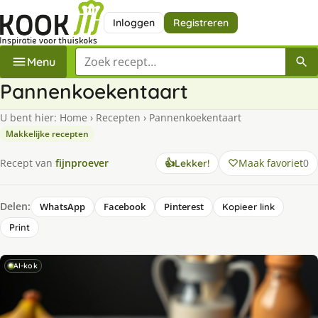
Inloggen
Registreren
Zoek een recept
Menu
Pannenkoekentaart
U bent hier:
Home
›
Recepten
›
Pannenkoekentaart
Makkelijke recepten
Maak favoriet
0
Recept van
fijnproever
👍
Lekker!
Delen:
WhatsApp
Facebook
Pinterest
Kopieer link
Print
AI-kok