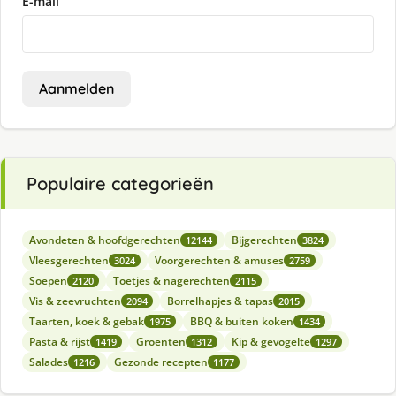
E-mail
Aanmelden
Populaire categorieën
Avondeten & hoofdgerechten
Bijgerechten
12144
3824
Vleesgerechten
Voorgerechten & amuses
3024
2759
Soepen
Toetjes & nagerechten
2120
2115
Vis & zeevruchten
Borrelhapjes & tapas
2094
2015
Taarten, koek & gebak
BBQ & buiten koken
1975
1434
Pasta & rijst
Groenten
Kip & gevogelte
1419
1312
1297
Salades
Gezonde recepten
1216
1177