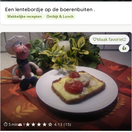
Een lentebordje op de boerenbuiten .
Makkelijke recepten
Ontbijt & Lunch
Maak favoriet
2
👍
★★★★☆
⏱ 5 min
👥 1
4.13 (15)