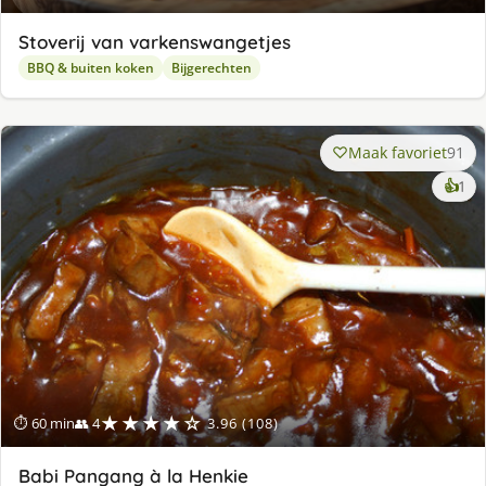
Stoverij van varkenswangetjes
BBQ & buiten koken
Bijgerechten
Maak favoriet
91
ke
👍
1
lek
ge
★★★★☆
⏱ 60 min
👥 4
3.96 (108)
Babi Pangang à la Henkie