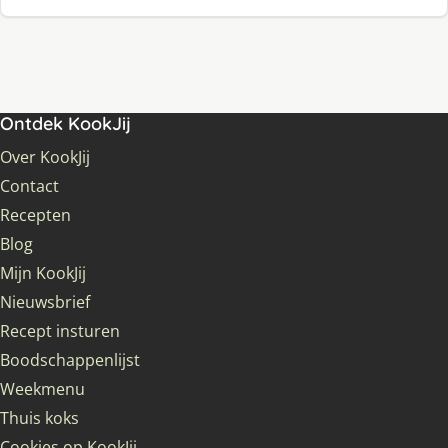
Ontdek KookJij
Over KookJij
Contact
Recepten
Blog
Mijn KookJij
Nieuwsbrief
Recept insturen
Boodschappenlijst
Weekmenu
Thuis koks
Cookies op KookJij