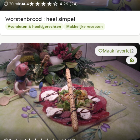
★★★★☆
⏱ 30 min
👥 4
4.29 (24)
Worstenbrood : heel simpel
Avondeten & hoofdgerechten
Makkelijke recepten
Maak favoriet
2
👍