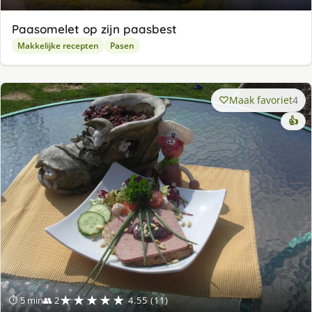
Paasomelet op zijn paasbest
Makkelijke recepten
Pasen
Maak favoriet
4
👍
★★★★★
⏱ 5 min
👥 2
4.55 (11)