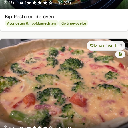
★★★★☆
⏱ 45 min
👥 4
4.39 (96)
Kip Pesto uit de oven
Avondeten & hoofdgerechten
Kip & gevogelte
Maak favoriet
3
👍
★★★★☆
⏱ 70 min
👥 4
4.29 (45)