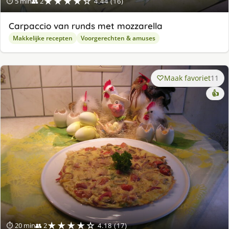
★★★★☆
⏱ 5 min
👥 2
4.44 (16)
Carpaccio van runds met mozzarella
Makkelijke recepten
Voorgerechten & amuses
Maak favoriet
11
👍
★★★★☆
⏱ 20 min
👥 2
4.18 (17)