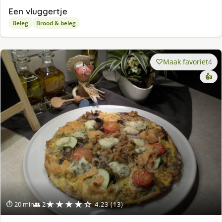
Een vluggertje
Beleg
Brood & beleg
Maak favoriet
4
👍
★★★★☆
⏱ 20 min
👥 2
4.23 (13)