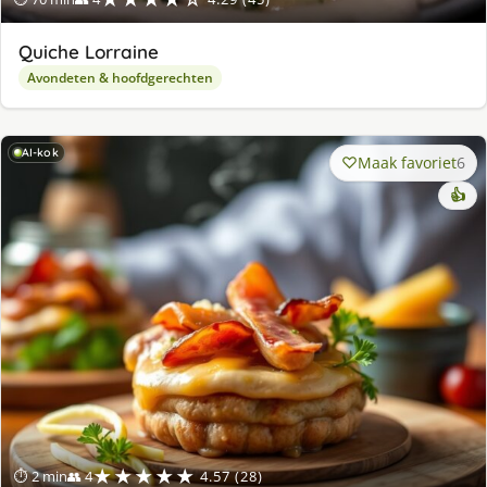
Quiche Lorraine
Avondeten & hoofdgerechten
AI-kok
Maak favoriet
6
👍
★★★★★
⏱ 2 min
👥 4
4.57 (28)