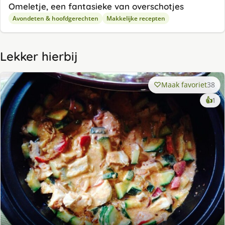
Omeletje, een fantasieke van overschotjes
Avondeten & hoofdgerechten
Makkelijke recepten
Lekker hierbij
Maak favoriet
38
ke
👍
1
lek
ge