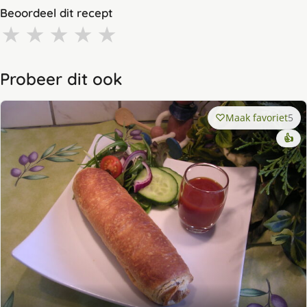
Beoordeel dit recept
★
★
★
★
★
Probeer dit ook
Maak favoriet
5
👍