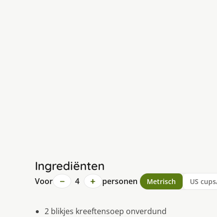
Ingrediënten
−
+
Voor
4
personen
Metrisch
US cups
2 blikjes kreeftensoep onverdund