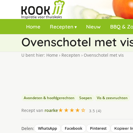
Home
Recepten
Nieuw
BBQ & Z
Ovenschotel met vi
U bent hier:
Home
›
Recepten
›
Ovenschotel met vis
Avondeten & hoofdgerechten
Soepen
Vis & zeevruchten
★★★★☆
Recept van
roarke
3.5 (4)
Delen:
WhatsApp
Facebook
Pinterest
Kopieer li