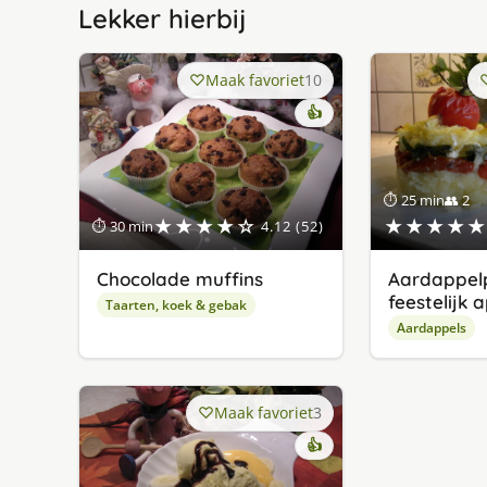
Lekker hierbij
Maak favoriet
10
👍
⏱ 25 min
👥 2
★★★★☆
★★★★★
⏱ 30 min
4.12 (52)
Chocolade muffins
Aardappelp
feestelijk 
Taarten, koek & gebak
Aardappels
Maak favoriet
3
👍