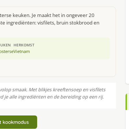
sterse keuken. Je maakt het in ongeveer 20
e ingrediënten: visfilets, bruin stokbrood en
EUKEN
HERKOMST
osterse
Vietnam
lop smaak. Met blikjes kreeftensoep en visfilets
d je alle ingrediënten en de bereiding op een rij.
art kookmodus