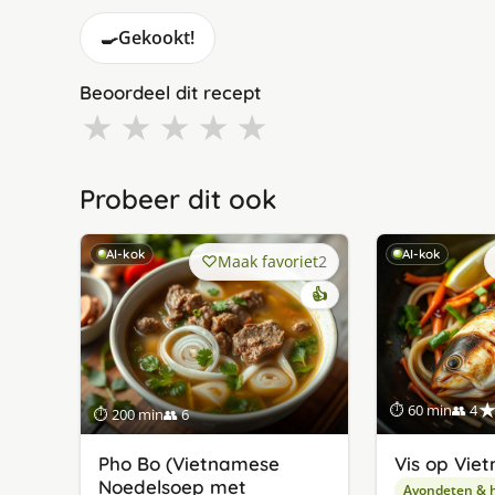
🍳
Gekookt!
Beoordeel dit recept
★
★
★
★
★
Probeer dit ook
AI-kok
AI-kok
Maak favoriet
2
👍
⏱ 60 min
👥 4
⏱ 200 min
👥 6
Pho Bo (Vietnamese
Vis op Vie
Noedelsoep met
Avondeten & 