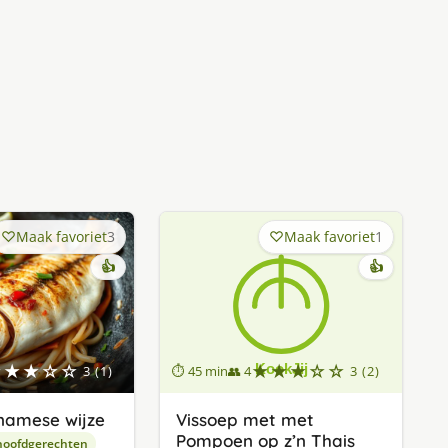
Maak favoriet
3
Maak favoriet
1
👍
👍
★★★☆☆
★★★☆☆
3 (1)
⏱ 45 min
👥 4
3 (2)
tnamese wijze
Vissoep met met
Pompoen op z’n Thais
hoofdgerechten