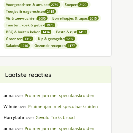
Voorgerechten & amuses
Soepen
2759
2120
Toetjes & nagerechten
2115
Vis & zeevruchten
Borrelhapjes & tapas
2095
2015
Taarten, koek & gebak
1975
BBQ & buiten koken
Pasta & rijst
1434
1419
Groenten
Kip & gevogelte
1312
1297
Salades
Gezonde recepten
1216
1177
Laatste reacties
anna
over
Pruimenjam met speculaaskruiden
Wilmie
over
Pruimenjam met speculaaskruiden
HarryLohr
over
Gevuld Turks brood
anna
over
Pruimenjam met speculaaskruiden