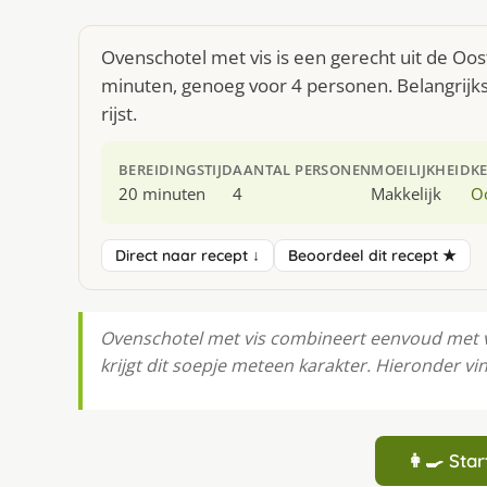
Ovenschotel met vis is een gerecht uit de Oo
minuten, genoeg voor 4 personen. Belangrijkst
rijst.
BEREIDINGSTIJD
AANTAL PERSONEN
MOEILIJKHEID
K
20 minuten
4
Makkelijk
O
Direct naar recept ↓
Beoordeel dit recept ★
Ovenschotel met vis combineert eenvoud met vo
krijgt dit soepje meteen karakter. Hieronder vin
👩‍🍳 St