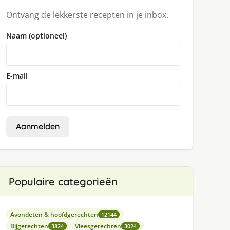
Ontvang de lekkerste recepten in je inbox.
Naam (optioneel)
E-mail
Aanmelden
Populaire categorieën
Avondeten & hoofdgerechten
12144
Bijgerechten
Vleesgerechten
3824
3024