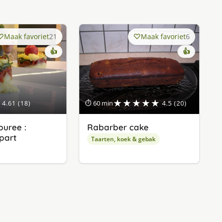
Maak favoriet
21
Maak favoriet
6
👍
👍
★★★★★
4.61 (18)
⏱ 60 min
4.5 (20)
uree :
Rabarber cake
apart
Taarten, koek & gebak