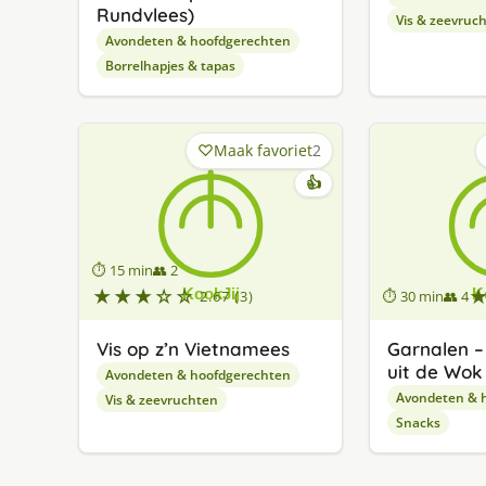
Rundvlees)
Vis & zeevruc
Avondeten & hoofdgerechten
Borrelhapjes & tapas
Maak favoriet
2
👍
⏱ 15 min
👥 2
★★★☆☆
2.67 (3)
⏱ 30 min
👥 4
Vis op z’n Vietnamees
Garnalen –
uit de Wok
Avondeten & hoofdgerechten
Avondeten & 
Vis & zeevruchten
Snacks