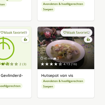
Avondeten & hoofdgerechten
hten
Soepen
Maak favoriet
9
Maak favoriet
2
👍
👍
⏱ 45 min
👥 2
★★☆☆☆
★★★★☆
2 (3)
4.13 (16)
 Gevlinderd-
Hutsepot van vis
Avondeten & hoofdgerechten
hoofdgerechten
Soepen