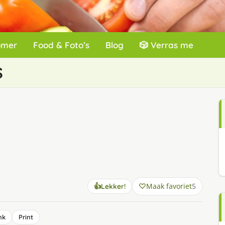
omer
Food & Foto’s
Blog
🎲 Verras me
s
Maak favoriet
5
👍
Lekker!
nk
Print