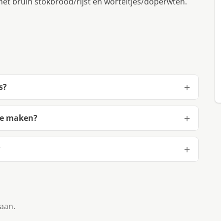
 met bruin stokbrood/rijst en worteltjes/doperwten.
s?
te maken?
?
taan.