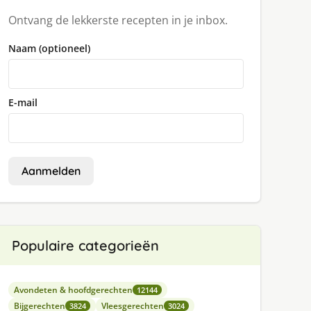
Ontvang de lekkerste recepten in je inbox.
Naam (optioneel)
E-mail
Aanmelden
Populaire categorieën
Avondeten & hoofdgerechten
12144
Bijgerechten
Vleesgerechten
3824
3024