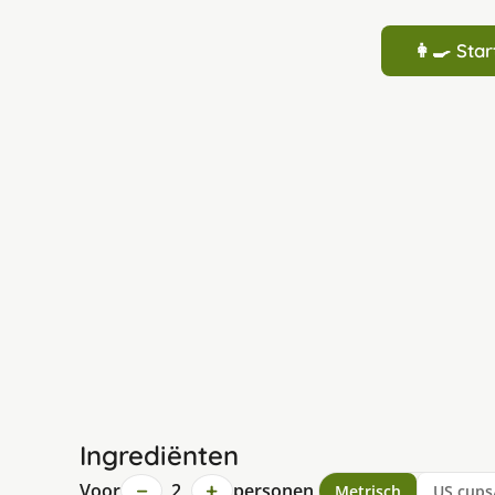
👩‍🍳 St
Ingrediënten
−
+
Voor
2
personen
Metrisch
US cups