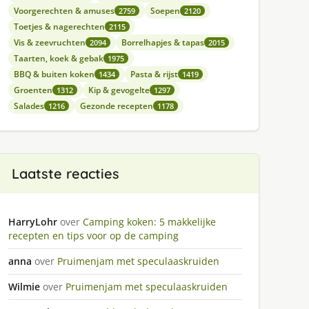
Voorgerechten & amuses
Soepen
2759
2120
Toetjes & nagerechten
2115
Vis & zeevruchten
Borrelhapjes & tapas
2094
2015
Taarten, koek & gebak
1975
BBQ & buiten koken
Pasta & rijst
1434
1419
Groenten
Kip & gevogelte
1312
1297
Salades
Gezonde recepten
1216
1178
Laatste reacties
HarryLohr
over
Camping koken: 5 makkelijke
recepten en tips voor op de camping
anna
over
Pruimenjam met speculaaskruiden
Wilmie
over
Pruimenjam met speculaaskruiden