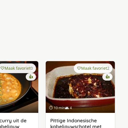
Maak favoriet
0
Maak favoriet
2
👍
👍
⏱ 10 min
👥 4
curry uit de
Pittige Indonesische
abeljauw
kabeljauwschotel met