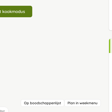
art kookmodus
Op boodschappenlijst
Plan in weekmenu
/oz