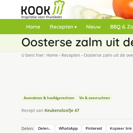
Home
Recepten
Nieuw
BBQ & Z
Oosterse zalm uit 
U bent hier:
Home
›
Recepten
›
Oosterse zalm uit de ov
Avondeten & hoofdgerechten
Vis & zeevruchten
Recept van
Keukensloofje 47
Delen:
WhatsApp
Pinterest
Delen…
Kopieer link