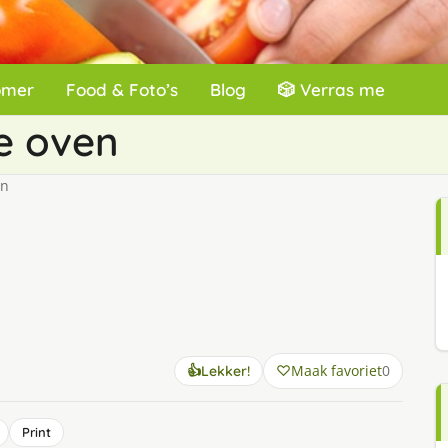
omer
Food & Foto’s
Blog
🎲 Verras me
de oven
en
Maak favoriet
0
👍
Lekker!
Print