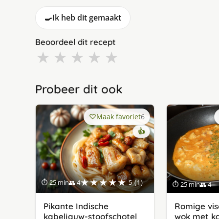
🍳
Ik heb dit gemaakt
Beoordeel dit recept
★
★
★
★
★
Probeer dit ook
Maak favoriet
6
👍
★★★★★
⏱ 25 min
👥 4
5 (1)
⏱ 25 min
👥 4
Pikante Indische
Romige vis
kabeljauw-stoofschotel
wok met k