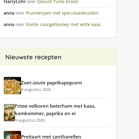
HarryLohr
over
Gevuld Turks brood
anna
over
Pruimenjam met speculaaskruiden
anna
over
Snelle courgettesoep met witte kaas
Nieuwste recepten
Zoet-zoute paprikapopcorn
9 augustus 2026
Frisse volkoren boterham met kaas,
komkommer, paprika en ei
9 augustus 2026
Preitaart met cantharellen