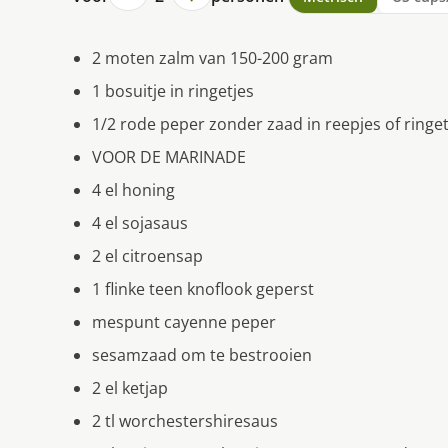
2 moten zalm van 150-200 gram
1 bosuitje in ringetjes
1/2 rode peper zonder zaad in reepjes of ringet
VOOR DE MARINADE
4 el honing
4 el sojasaus
2 el citroensap
1 flinke teen knoflook geperst
mespunt cayenne peper
sesamzaad om te bestrooien
2 el ketjap
2 tl worchestershiresaus