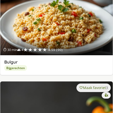
★★★★★
⏱ 30 min
👥 4
4.59 (90)
Bulgur
Bijgerechten
Maak favoriet
3
👍