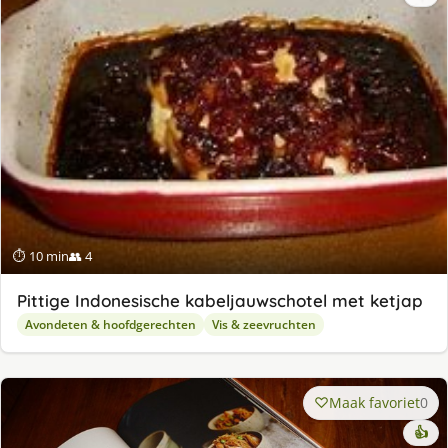
⏱ 10 min
👥 4
Pittige Indonesische kabeljauwschotel met ketjap
Avondeten & hoofdgerechten
Vis & zeevruchten
Maak favoriet
0
👍