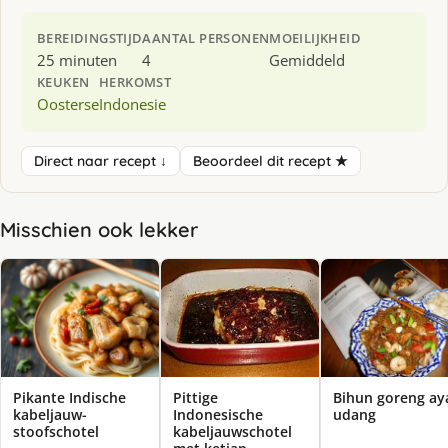
BEREIDINGSTIJD
AANTAL PERSONEN
MOEILIJKHEID
25 minuten
4
Gemiddeld
KEUKEN
HERKOMST
Oosterse
Indonesie
Direct naar recept ↓
Beoordeel dit recept ★
Misschien ook lekker
Pikante Indische
Pittige
Bihun goreng a
kabeljauw-
Indonesische
udang
stoofschotel
kabeljauwschotel