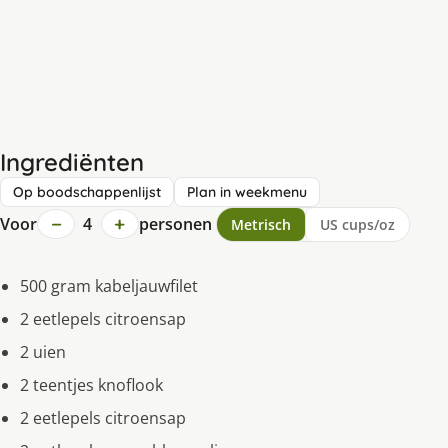
Ingrediënten
Op boodschappenlijst
Plan in weekmenu
−
+
Voor
4
personen
Metrisch
US cups/oz
500 gram kabeljauwfilet
2 eetlepels citroensap
2 uien
2 teentjes knoflook
2 eetlepels citroensap