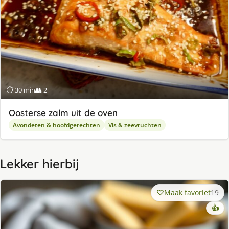
⏱ 30 min
👥 2
Oosterse zalm uit de oven
Avondeten & hoofdgerechten
Vis & zeevruchten
Lekker hierbij
Maak favoriet
19
👍