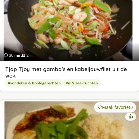
⏱ 30 min
👥 2
Tjap Tjoy met gamba’s en kabeljauwfilet uit de
wok.
Avondeten & hoofdgerechten
Vis & zeevruchten
Maak favoriet
0
👍