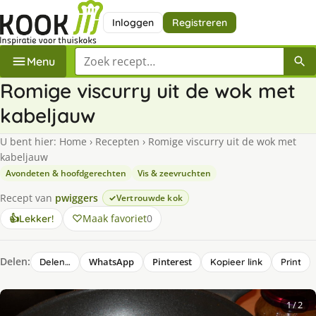
Inloggen
Registreren
Zoek een recept
Menu
Romige viscurry uit de wok met
kabeljauw
U bent hier:
Home
›
Recepten
›
Romige viscurry uit de wok met
kabeljauw
Avondeten & hoofdgerechten
Vis & zeevruchten
Recept van
pwiggers
Vertrouwde kok
Maak favoriet
0
👍
Lekker!
Delen:
WhatsApp
Pinterest
Delen…
Kopieer link
Print
1
/ 2