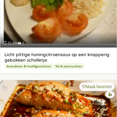
⏱ 25 min
👥 2
Licht pittige honingcitroensaus op een knapperig
gebakken scholletje.
Avondeten & hoofdgerechten
Vis & zeevruchten
Maak favoriet
0
👍