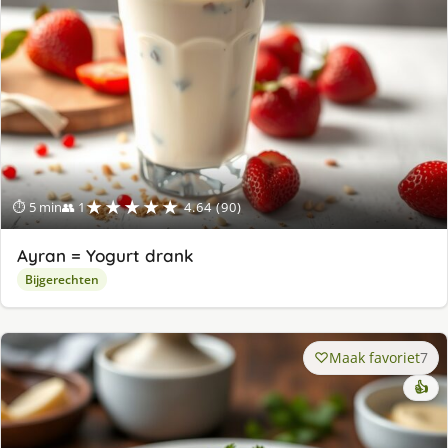
★★★★★
⏱ 5 min
👥 1
4.64 (90)
Ayran = Yogurt drank
Bijgerechten
Maak favoriet
7
👍