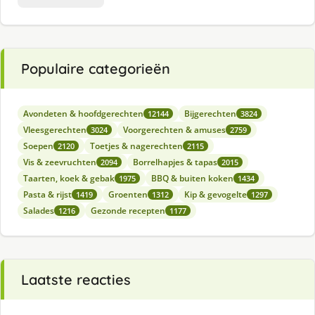
Populaire categorieën
Avondeten & hoofdgerechten
Bijgerechten
12144
3824
Vleesgerechten
Voorgerechten & amuses
3024
2759
Soepen
Toetjes & nagerechten
2120
2115
Vis & zeevruchten
Borrelhapjes & tapas
2094
2015
Taarten, koek & gebak
BBQ & buiten koken
1975
1434
Pasta & rijst
Groenten
Kip & gevogelte
1419
1312
1297
Salades
Gezonde recepten
1216
1177
Laatste reacties