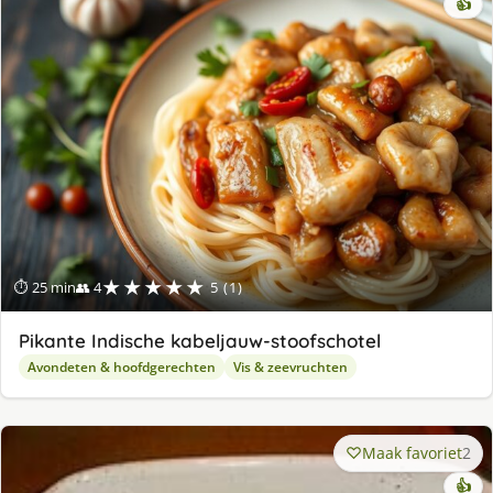
👍
★★★★★
⏱ 25 min
👥 4
5 (1)
Pikante Indische kabeljauw-stoofschotel
Avondeten & hoofdgerechten
Vis & zeevruchten
Maak favoriet
2
👍