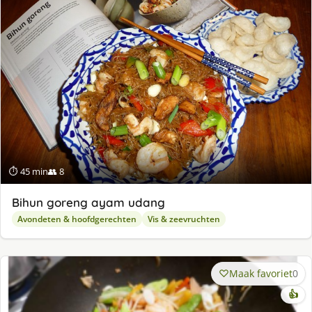
⏱ 45 min
👥 8
Bihun goreng ayam udang
Avondeten & hoofdgerechten
Vis & zeevruchten
Maak favoriet
0
👍