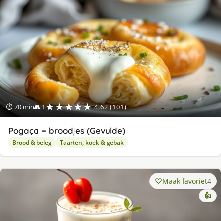
★★★★★
⏱ 70 min
👥 1
4.62 (101)
Pogaça = broodjes (Gevulde)
Brood & beleg
Taarten, koek & gebak
Maak favoriet
4
👍