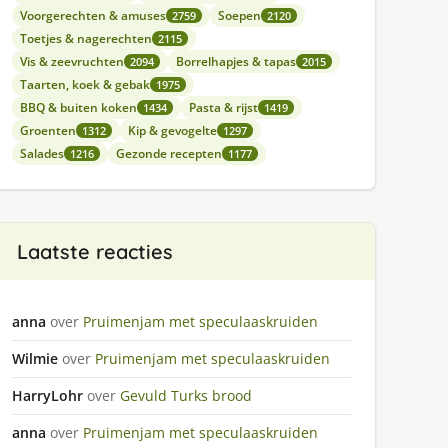
Voorgerechten & amuses
Soepen
2759
2120
Toetjes & nagerechten
2115
Vis & zeevruchten
Borrelhapjes & tapas
2094
2015
Taarten, koek & gebak
1975
BBQ & buiten koken
Pasta & rijst
1434
1419
Groenten
Kip & gevogelte
1312
1297
Salades
Gezonde recepten
1216
1177
Laatste reacties
anna
over
Pruimenjam met speculaaskruiden
Wilmie
over
Pruimenjam met speculaaskruiden
HarryLohr
over
Gevuld Turks brood
anna
over
Pruimenjam met speculaaskruiden