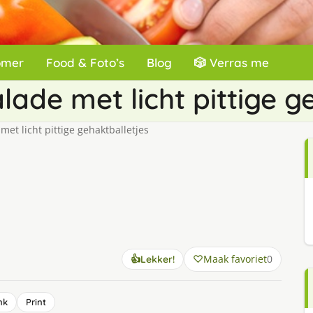
omer
Food & Foto’s
Blog
🎲 Verras me
lade met licht pittige g
et licht pittige gehaktballetjes
Maak favoriet
0
👍
Lekker!
nk
Print