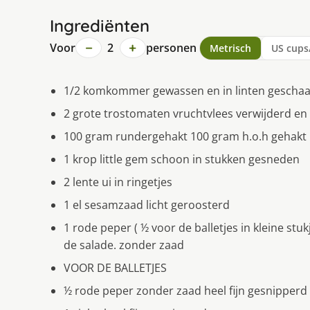
Ingrediënten
−
+
Voor
2
personen
Metrisch
US cups
1/2 komkommer gewassen en in linten geschaa
2 grote trostomaten vruchtvlees verwĳderd en 
100 gram rundergehakt 100 gram h.o.h gehakt
1 krop little gem schoon in stukken gesneden
2 lente ui in ringetjes
1 el sesamzaad licht geroosterd
1 rode peper ( ½ voor de balletjes in kleine st
de salade. zonder zaad
VOOR DE BALLETJES
½ rode peper zonder zaad heel fijn gesnipperd