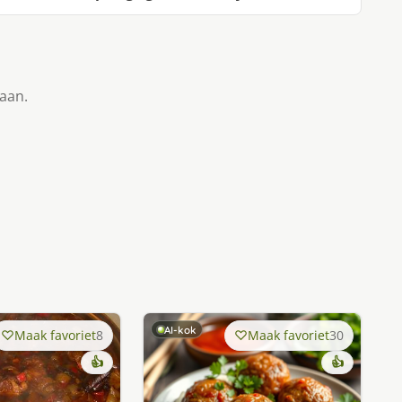
taan.
AI-kok
Maak favoriet
8
Maak favoriet
30
👍
👍