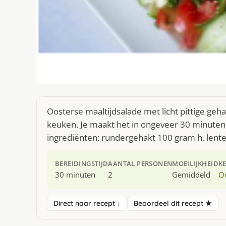
Oosterse maaltijdsalade met licht pittige geha
keuken. Je maakt het in ongeveer 30 minuten,
ingrediënten: rundergehakt 100 gram h, lente 
BEREIDINGSTIJD
AANTAL PERSONEN
MOEILIJKHEID
K
30 minuten
2
Gemiddeld
O
Direct naar recept ↓
Beoordeel dit recept ★