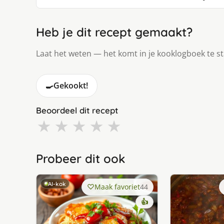
Heb je dit recept gemaakt?
Laat het weten — het komt in je kooklogboek te s
🍳
Gekookt!
Beoordeel dit recept
★
★
★
★
★
Probeer dit ook
AI-kok
Maak favoriet
44
👍