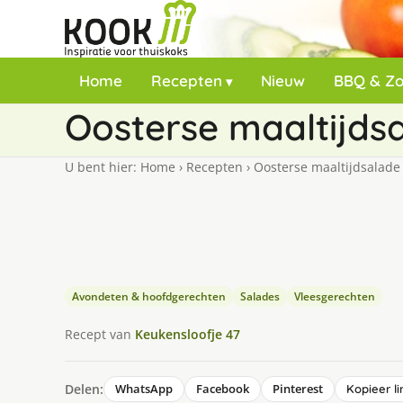
Home
Recepten
Nieuw
BBQ & Z
Oosterse maaltijdsa
U bent hier:
Home
›
Recepten
›
Oosterse maaltijdsalade m
Avondeten & hoofdgerechten
Salades
Vleesgerechten
Recept van
Keukensloofje 47
Delen:
WhatsApp
Facebook
Pinterest
Kopieer li