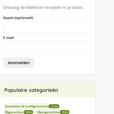
Ontvang de lekkerste recepten in je inbox.
Naam (optioneel)
E-mail
Aanmelden
Populaire categorieën
Avondeten & hoofdgerechten
12144
Bijgerechten
Vleesgerechten
3824
3024