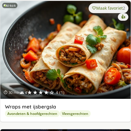
AI-kok
Maak favoriet
2
👍
★★★★☆
⏱ 30 min
👥 4
4 (1)
Wraps met ijsbergsla
Avondeten & hoofdgerechten
Vleesgerechten