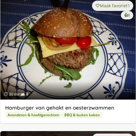
Maak favoriet
1
ke
👍
1
lek
ge
⏱ 30 min
👥 4
Hamburger van gehakt en oesterzwammen
Avondeten & hoofdgerechten
BBQ & buiten koken