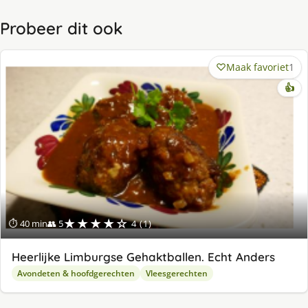
Probeer dit ook
Maak favoriet
1
👍
★★★★☆
⏱ 40 min
👥 5
4 (1)
Heerlijke Limburgse Gehaktballen. Echt Anders
Avondeten & hoofdgerechten
Vleesgerechten