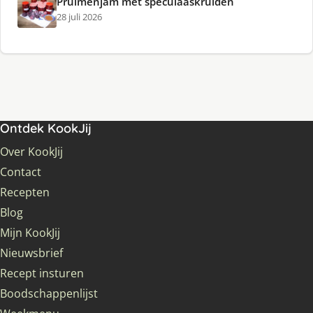
Pruimenjam met speculaaskruiden
28 juli 2026
Ontdek KookJij
Over KookJij
Contact
Recepten
Blog
Mijn KookJij
Nieuwsbrief
Recept insturen
Boodschappenlijst