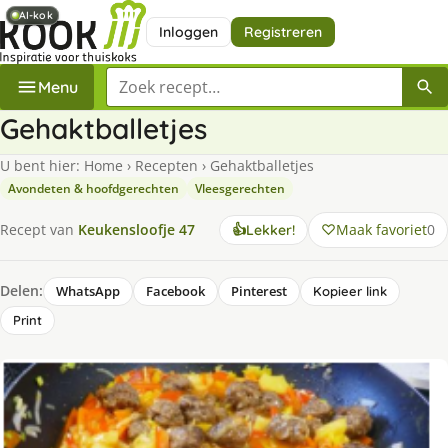
AI-kok
AI-kok
Inloggen
Registreren
Zoek een recept
Menu
Gehaktballetjes
U bent hier:
Home
›
Recepten
›
Gehaktballetjes
Avondeten & hoofdgerechten
Vleesgerechten
Maak favoriet
0
Recept van
Keukensloofje 47
👍
Lekker!
Delen:
WhatsApp
Facebook
Pinterest
Kopieer link
Print