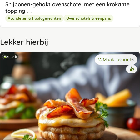
Snijbonen-gehakt ovenschotel met een krokante
topping……
Avondeten & hoofdgerechten
Ovenschotels & eenpans
Lekker hierbij
AI-kok
Maak favoriet
6
👍