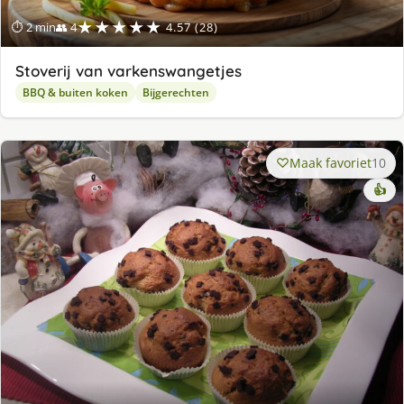
★★★★★
⏱ 2 min
👥 4
4.57 (28)
Stoverij van varkenswangetjes
BBQ & buiten koken
Bijgerechten
Maak favoriet
10
👍