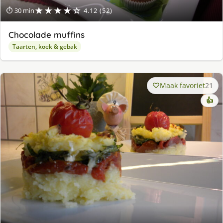
★★★★☆
⏱ 30 min
4.12 (52)
Chocolade muffins
Taarten, koek & gebak
Maak favoriet
21
👍