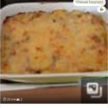
Maak favoriet
0
👍
⏱ 25 min
👥 2