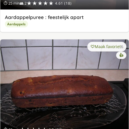
★★★★★
⏱ 25 min
👥 2
4.61 (18)
Aardappelpuree : feestelijk apart
Aardappels
Maak favoriet
6
👍