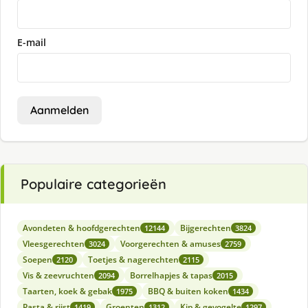
E-mail
Aanmelden
Populaire categorieën
Avondeten & hoofdgerechten
Bijgerechten
12144
3824
Vleesgerechten
Voorgerechten & amuses
3024
2759
Soepen
Toetjes & nagerechten
2120
2115
Vis & zeevruchten
Borrelhapjes & tapas
2094
2015
Taarten, koek & gebak
BBQ & buiten koken
1975
1434
Pasta & rijst
Groenten
Kip & gevogelte
1419
1312
1297