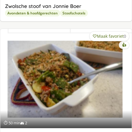
Zwolsche stoof van Jonnie Boer
Avondeten & hoofdgerechten
Stoofschotels
Maak favoriet
0
👍
⏱ 50 min
👥 2