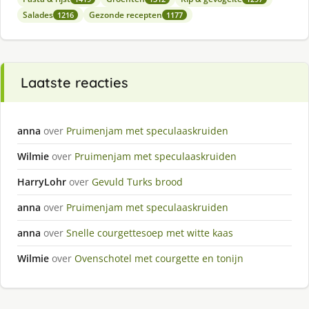
Salades
Gezonde recepten
1216
1177
Laatste reacties
anna
over
Pruimenjam met speculaaskruiden
Wilmie
over
Pruimenjam met speculaaskruiden
HarryLohr
over
Gevuld Turks brood
anna
over
Pruimenjam met speculaaskruiden
anna
over
Snelle courgettesoep met witte kaas
Wilmie
over
Ovenschotel met courgette en tonijn