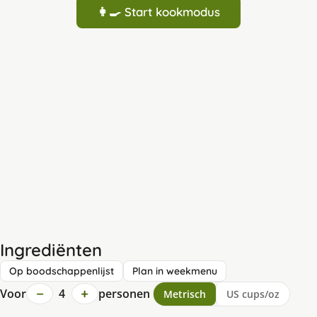
👩‍🍳 Start kookmodus
Ingrediënten
Op boodschappenlijst
Plan in weekmenu
−
+
Voor
4
personen
Metrisch
US cups/oz