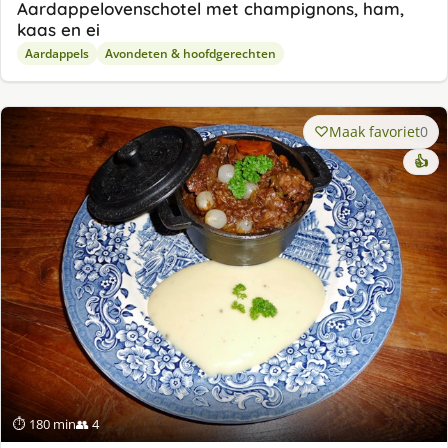
Aardappelovenschotel met champignons, ham,
kaas en ei
Aardappels
Avondeten & hoofdgerechten
Maak favoriet
0
👍
⏱ 180 min
👥 4