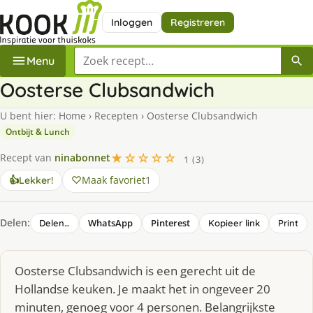
Inloggen
Registreren
Zoek een recept
Menu
Oosterse Clubsandwich
U bent hier:
Home
›
Recepten
›
Oosterse Clubsandwich
Ontbijt & Lunch
★☆☆☆☆
Recept van
ninabonnet
1 (3)
Maak favoriet
1
👍
Lekker!
Delen:
WhatsApp
Pinterest
Delen…
Kopieer link
Print
Oosterse Clubsandwich is een gerecht uit de
Hollandse keuken. Je maakt het in ongeveer 20
minuten, genoeg voor 4 personen. Belangrijkste