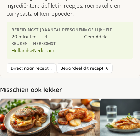
ingrediënten: kipfilet in reepjes, roerbakolie en
currypasta of kerriepoeder.
BEREIDINGSTIJD
AANTAL PERSONEN
MOEILIJKHEID
20 minuten
4
Gemiddeld
KEUKEN
HERKOMST
Hollandse
Nederland
Direct naar recept ↓
Beoordeel dit recept ★
Misschien ook lekker