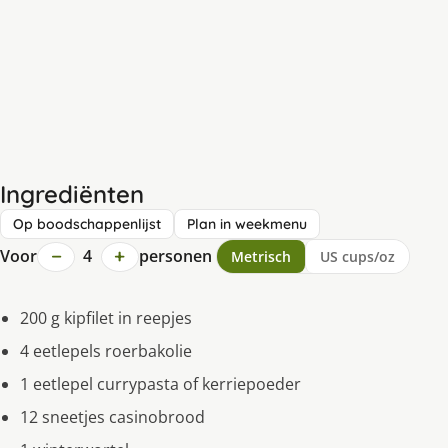
Ingrediënten
Op boodschappenlijst
Plan in weekmenu
−
+
Voor
4
personen
Metrisch
US cups/oz
200 g kipfilet in reepjes
4 eetlepels roerbakolie
1 eetlepel currypasta of kerriepoeder
12 sneetjes casinobrood