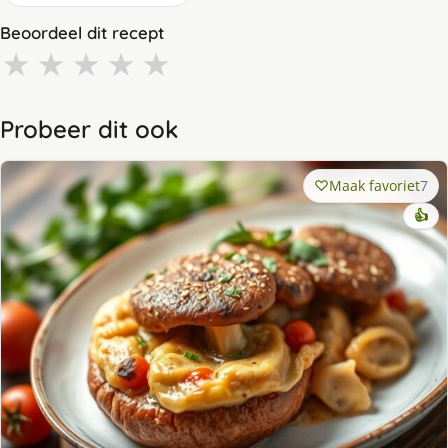
Beoordeel dit recept
★
★
★
★
★
Probeer dit ook
Maak favoriet
7
👍