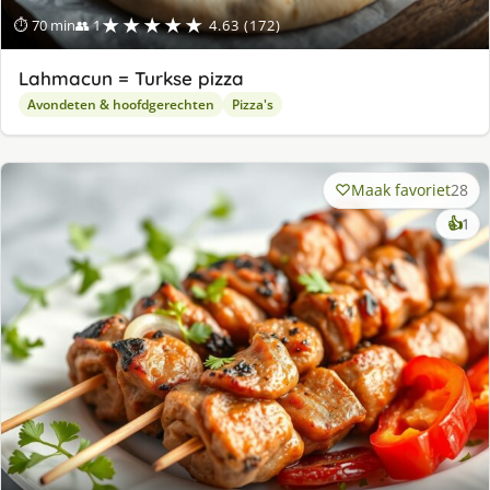
★★★★★
⏱ 70 min
👥 1
4.63 (172)
Lahmacun = Turkse pizza
Avondeten & hoofdgerechten
Pizza's
Maak favoriet
28
ke
👍
1
lek
ge