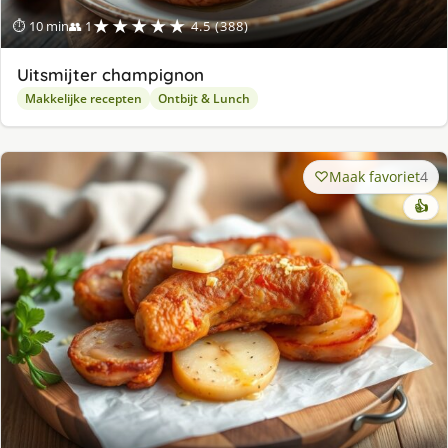
★★★★★
⏱ 10 min
👥 1
4.5 (388)
Uitsmijter champignon
Makkelijke recepten
Ontbijt & Lunch
Maak favoriet
4
👍