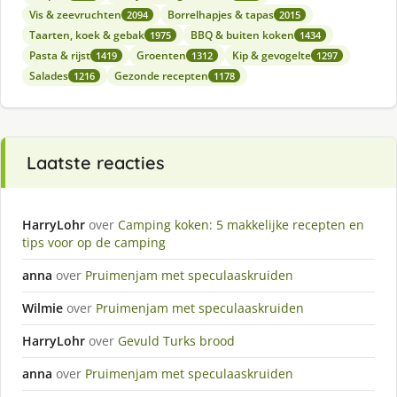
Vis & zeevruchten
Borrelhapjes & tapas
2094
2015
Taarten, koek & gebak
BBQ & buiten koken
1975
1434
Pasta & rijst
Groenten
Kip & gevogelte
1419
1312
1297
Salades
Gezonde recepten
1216
1178
Laatste reacties
HarryLohr
over
Camping koken: 5 makkelijke recepten en
tips voor op de camping
anna
over
Pruimenjam met speculaaskruiden
Wilmie
over
Pruimenjam met speculaaskruiden
HarryLohr
over
Gevuld Turks brood
anna
over
Pruimenjam met speculaaskruiden