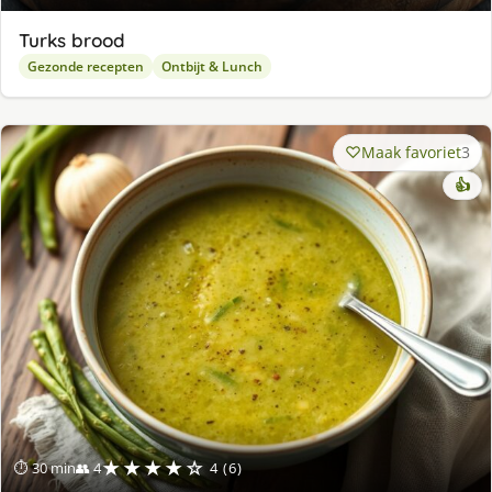
Turks brood
Gezonde recepten
Ontbijt & Lunch
Maak favoriet
3
👍
★★★★☆
⏱ 30 min
👥 4
4 (6)