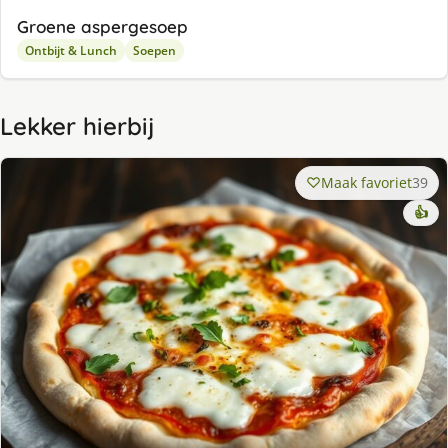
Groene aspergesoep
Ontbijt & Lunch
Soepen
Lekker hierbij
Maak favoriet
39
👍