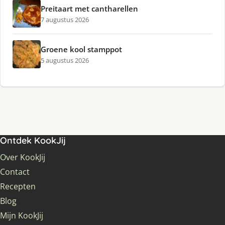
Preitaart met cantharellen
7 augustus 2026
Groene kool stamppot
5 augustus 2026
Ontdek KookJij
Over KookJij
Contact
Recepten
Blog
Mijn KookJij