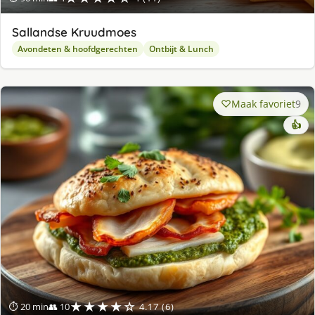
Sallandse Kruudmoes
Avondeten & hoofdgerechten
Ontbijt & Lunch
Maak favoriet
9
👍
★★★★☆
⏱ 20 min
👥 10
4.17 (6)