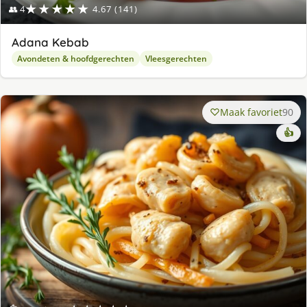
★★★★★
👥 4
4.67 (141)
Adana Kebab
Avondeten & hoofdgerechten
Vleesgerechten
Maak favoriet
90
👍