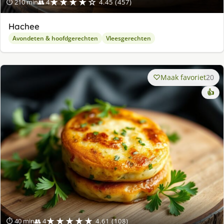
★★★★☆
⏱ 210 min
👥 4
4.45 (457)
Hachee
Avondeten & hoofdgerechten
Vleesgerechten
Maak favoriet
20
👍
★★★★★
⏱ 40 min
👥 4
4.61 (108)