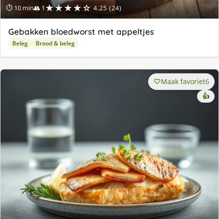
★★★★☆
⏱ 10 min
👥 1
4.25 (24)
Gebakken bloedworst met appeltjes
Beleg
Brood & beleg
Maak favoriet
6
👍