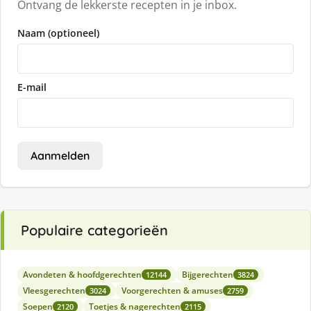
Ontvang de lekkerste recepten in je inbox.
Naam (optioneel)
E-mail
Aanmelden
Populaire categorieën
Avondeten & hoofdgerechten
Bijgerechten
12144
3824
Vleesgerechten
Voorgerechten & amuses
3024
2759
Soepen
Toetjes & nagerechten
2120
2115