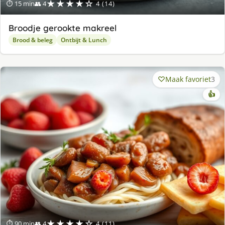
★★★★☆
⏱ 15 min
👥 4
4 (14)
Broodje gerookte makreel
Brood & beleg
Ontbijt & Lunch
Maak favoriet
3
👍
★★★★☆
⏱ 90 min
👥 4
4 (11)