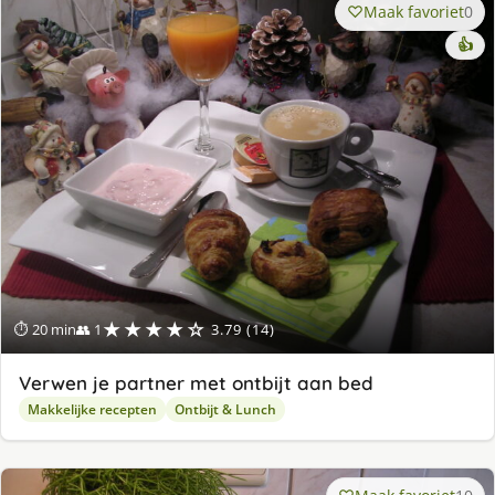
Maak favoriet
0
👍
★★★★☆
⏱ 20 min
👥 1
3.79 (14)
Verwen je partner met ontbijt aan bed
Makkelijke recepten
Ontbijt & Lunch