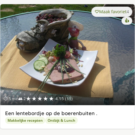
Maak favoriet
4
👍
★★★★★
⏱ 5 min
👥 2
4.55 (11)
Een lentebordje op de boerenbuiten .
Makkelijke recepten
Ontbijt & Lunch