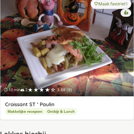
Maak favoriet
1
👍
★★★★☆
⏱ 10 min
👥 2
3.88 (8)
Croissant ST ‘ Paulin
Makkelijke recepten
Ontbijt & Lunch