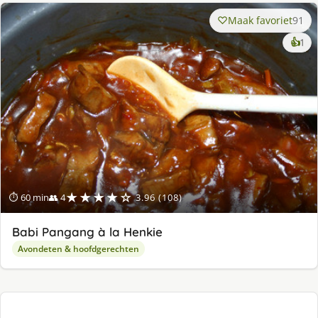
Maak favoriet
91
ke
👍
1
lek
ge
★★★★☆
⏱ 60 min
👥 4
3.96 (108)
Babi Pangang à la Henkie
Avondeten & hoofdgerechten