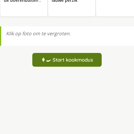
de boerenbuiten .
lauwe perzik
Klik op foto om te vergroten.
👩‍🍳 Start kookmodus