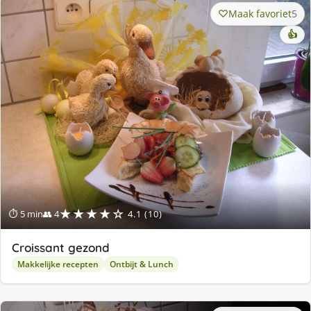
Maak favoriet
5
👍
★★★★☆
⏱ 5 min
👥 4
4.1 (10)
Croissant gezond
Makkelijke recepten
Ontbijt & Lunch