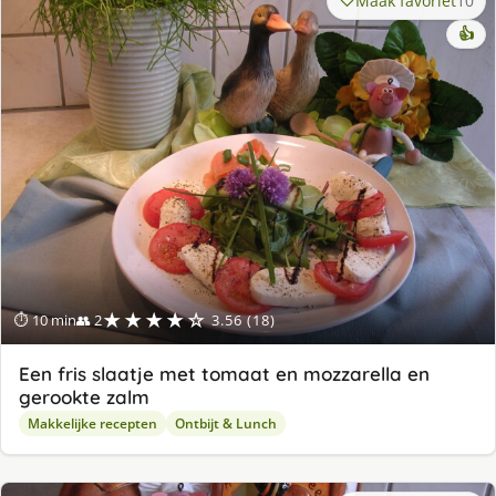
Maak favoriet
10
👍
★★★★☆
⏱ 10 min
👥 2
3.56 (18)
Een fris slaatje met tomaat en mozzarella en
gerookte zalm
Makkelijke recepten
Ontbijt & Lunch