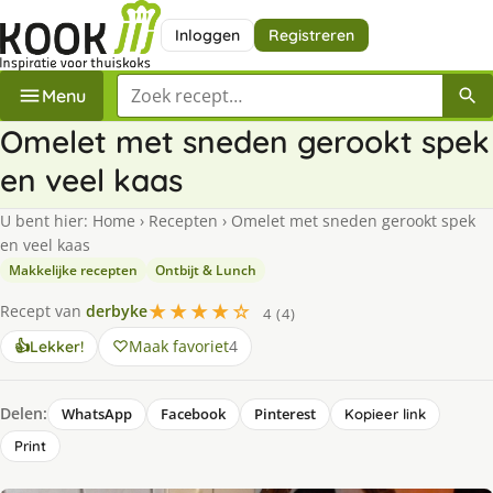
Inloggen
Registreren
Zoek een recept
Menu
Omelet met sneden gerookt spek
en veel kaas
U bent hier:
Home
›
Recepten
›
Omelet met sneden gerookt spek
en veel kaas
Makkelijke recepten
Ontbijt & Lunch
★★★★☆
Recept van
derbyke
4 (4)
Maak favoriet
4
👍
Lekker!
Delen:
WhatsApp
Facebook
Pinterest
Kopieer link
Print