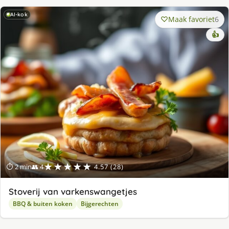
AI-kok
Maak favoriet
6
👍
★★★★★
⏱ 2 min
👥 4
4.57 (28)
Stoverij van varkenswangetjes
BBQ & buiten koken
Bijgerechten