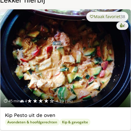
Lekker hierbij
Maak favoriet
38
ke
👍
1
lek
ge
★★★★☆
⏱ 45 min
👥 4
4.39 (96)
Kip Pesto uit de oven
Avondeten & hoofdgerechten
Kip & gevogelte