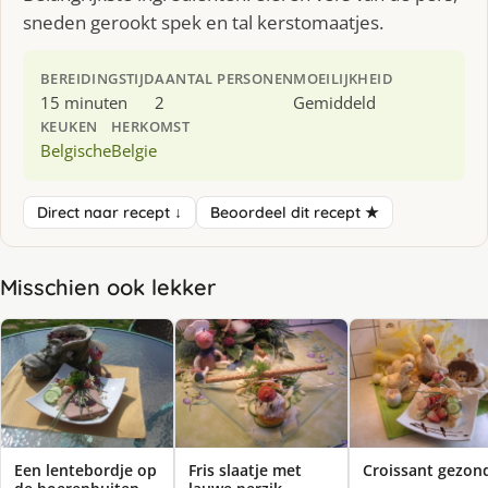
sneden gerookt spek en tal kerstomaatjes.
BEREIDINGSTIJD
AANTAL PERSONEN
MOEILIJKHEID
15 minuten
2
Gemiddeld
KEUKEN
HERKOMST
Belgische
Belgie
Direct naar recept ↓
Beoordeel dit recept ★
Misschien ook lekker
Een lentebordje op
Fris slaatje met
Croissant gezon