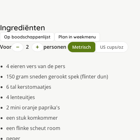
Ingrediënten
Op boodschappenlijst
Plan in weekmenu
−
+
Voor
2
personen
Metrisch
US cups/oz
4 eieren vers van de pers
150 gram sneden gerookt spek (flinter dun)
6 tal kerstomaatjes
4 lenteuitjes
2 mini oranje paprika's
een stuk komkommer
een flinke scheut room
peper