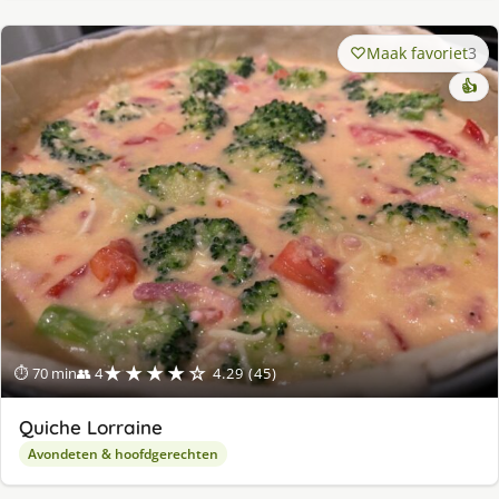
Maak favoriet
3
👍
★★★★☆
⏱ 70 min
👥 4
4.29 (45)
Quiche Lorraine
Avondeten & hoofdgerechten