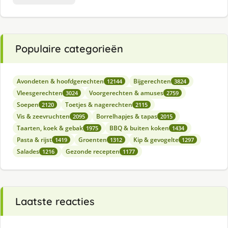
Populaire categorieën
Avondeten & hoofdgerechten
Bijgerechten
12144
3824
Vleesgerechten
Voorgerechten & amuses
3024
2759
Soepen
Toetjes & nagerechten
2120
2115
Vis & zeevruchten
Borrelhapjes & tapas
2095
2015
Taarten, koek & gebak
BBQ & buiten koken
1975
1434
Pasta & rijst
Groenten
Kip & gevogelte
1419
1312
1297
Salades
Gezonde recepten
1216
1177
Laatste reacties