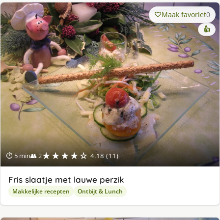
Maak favoriet
0
👍
★★★★☆
⏱ 5 min
👥 2
4.18 (11)
Fris slaatje met lauwe perzik
Makkelijke recepten
Ontbijt & Lunch