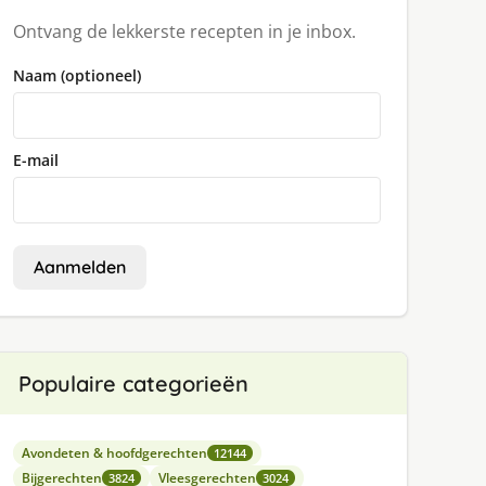
Ontvang de lekkerste recepten in je inbox.
Naam (optioneel)
E-mail
Aanmelden
Populaire categorieën
Avondeten & hoofdgerechten
12144
Bijgerechten
Vleesgerechten
3824
3024