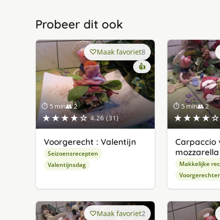
Probeer dit ook
Maak favoriet
8
👍
⏱ 5 min
👥 2
⏱ 5 min
👥 2
★★★★☆
★★★★☆
4.26 (31)
Voorgerecht : Valentijn
Carpaccio 
mozzarella
Seizoensrecepten
Makkelijke re
Valentijnsdag
Voorgerechte
Maak favoriet
2