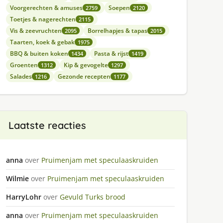
Voorgerechten & amuses
Soepen
2759
2120
Toetjes & nagerechten
2115
Vis & zeevruchten
Borrelhapjes & tapas
2095
2015
Taarten, koek & gebak
1975
BBQ & buiten koken
Pasta & rijst
1434
1419
Groenten
Kip & gevogelte
1312
1297
Salades
Gezonde recepten
1216
1177
Laatste reacties
anna
over
Pruimenjam met speculaaskruiden
Wilmie
over
Pruimenjam met speculaaskruiden
HarryLohr
over
Gevuld Turks brood
anna
over
Pruimenjam met speculaaskruiden