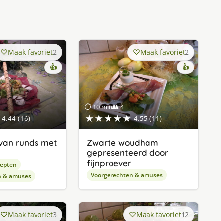
Maak favoriet
2
Maak favoriet
2
👍
👍
⏱ 10 min
👥 4
★★★★★
4.44 (16)
4.55 (11)
van runds met
Zwarte woudham
gepresenteerd door
fijnproever
cepten
Voorgerechten & amuses
n & amuses
Maak favoriet
3
Maak favoriet
12