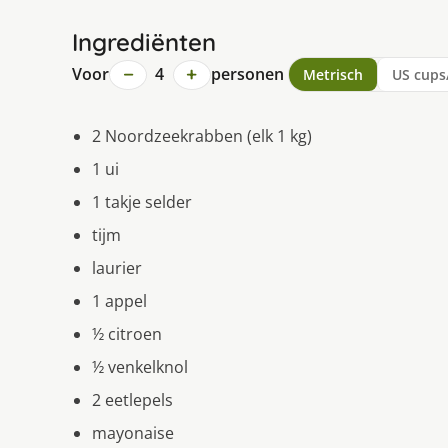
Ingrediënten
−
+
Voor
4
personen
Metrisch
US cups
2 Noordzeekrabben (elk 1 kg)
1 ui
1 takje selder
tijm
laurier
1 appel
½ citroen
½ venkelknol
2 eetlepels
mayonaise