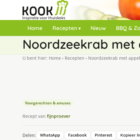
Home
Recepten
Nieuw
BBQ & Z
Noordzeekrab met 
U bent hier:
Home
›
Recepten
›
Noordzeekrab met appel
Voorgerechten & amuses
Recept van
fijnproever
Delen:
WhatsApp
Facebook
Pinterest
Kopieer li