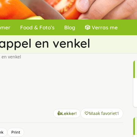
omer
Food & Foto’s
Blog
🎲 Verras me
appel en venkel
 en venkel
Maak favoriet
1
👍
Lekker!
nk
Print