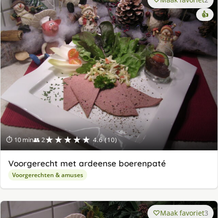
👍
★★★★★
⏱ 10 min
👥 2
4.6 (10)
Voorgerecht met ardeense boerenpaté
Voorgerechten & amuses
Maak favoriet
3