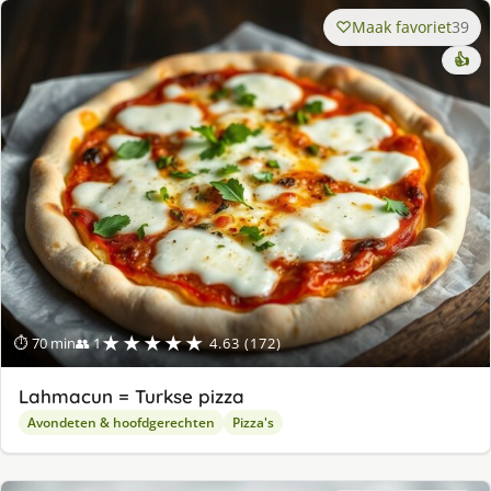
Maak favoriet
39
👍
★★★★★
⏱ 70 min
👥 1
4.63 (172)
Lahmacun = Turkse pizza
Avondeten & hoofdgerechten
Pizza's