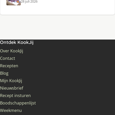
28 juli 2026
Ontdek KookJij
Over KookJij
Contact
Recepten
Blog
Mijn KookJij
Nieuwsbrief
Recept insturen
Boodschappenlijst
Weekmenu