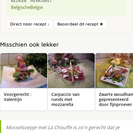
KEUKEN
HERKOMST
Belgische
Belgie
Direct naar recept ↓
Beoordeel dit recept ★
Misschien ook lekker
Voorgerecht :
Carpaccio van
Zwarte woudha
Valentijn
runds met
gepresenteerd
mozzarella
door fijnproever
Mosselsoepje met La Chouffe is zo'n gerecht dat je