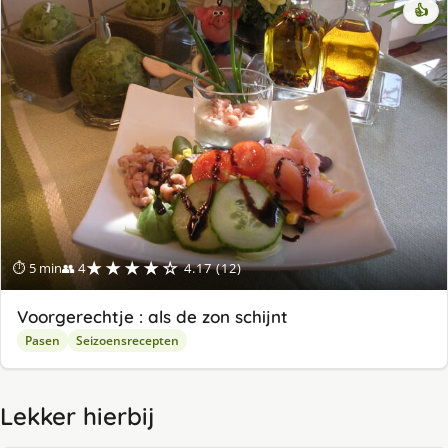
👍
★★★★☆
⏱ 5 min
👥 4
4.17 (12)
Voorgerechtje : als de zon schijnt
Pasen
Seizoensrecepten
Lekker hierbij