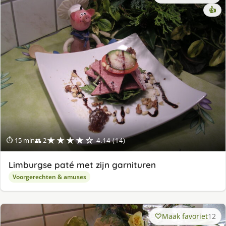
👍
★★★★☆
⏱ 15 min
👥 2
4.14 (14)
Limburgse paté met zijn garnituren
Voorgerechten & amuses
Maak favoriet
12