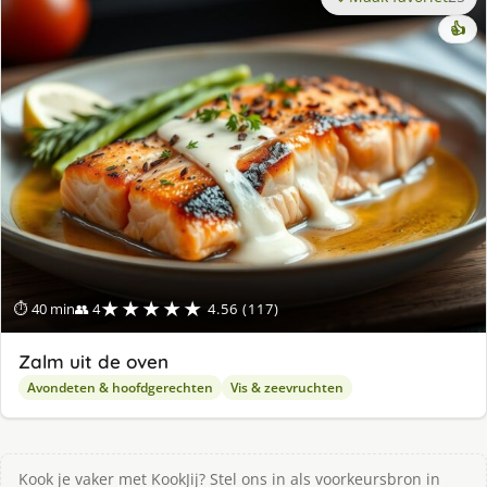
👍
★★★★★
⏱ 40 min
👥 4
4.56 (117)
Zalm uit de oven
Avondeten & hoofdgerechten
Vis & zeevruchten
Kook je vaker met KookJij? Stel ons in als voorkeursbron in