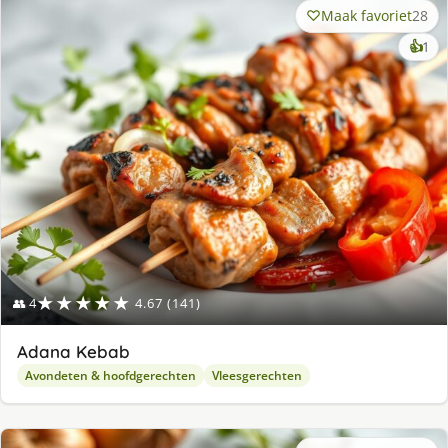
Maak favoriet
28
ke
👍
1
lek
ge
★★★★★
👥 4
4.67 (141)
Adana Kebab
Avondeten & hoofdgerechten
Vleesgerechten