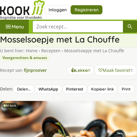
Inloggen
Registreren
Zoek een recept
Menu
Mosselsoepje met La Chouffe
U bent hier:
Home
›
Recepten
›
Mosselsoepje met La Chouffe
Voorgerechten & amuses
Maak favoriet
1
Recept van
fijnproever
👍
Lekker!
Delen:
WhatsApp
Pinterest
Delen…
Kopieer link
Print
AI-kok