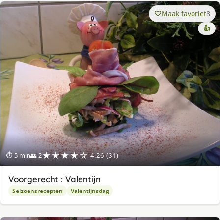
Maak favoriet
8
👍
★★★★☆
⏱ 5 min
👥 2
4.26 (31)
Voorgerecht : Valentijn
Seizoensrecepten
Valentijnsdag