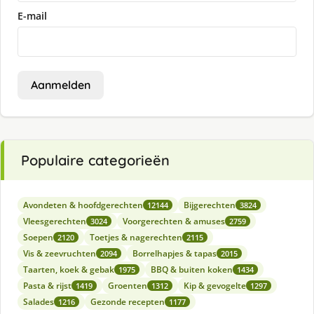
E-mail
Aanmelden
Populaire categorieën
Avondeten & hoofdgerechten
Bijgerechten
12144
3824
Vleesgerechten
Voorgerechten & amuses
3024
2759
Soepen
Toetjes & nagerechten
2120
2115
Vis & zeevruchten
Borrelhapjes & tapas
2094
2015
Taarten, koek & gebak
BBQ & buiten koken
1975
1434
Pasta & rijst
Groenten
Kip & gevogelte
1419
1312
1297
Salades
Gezonde recepten
1216
1177