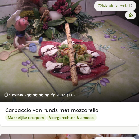
Maak favoriet
2
👍
★★★★☆
⏱ 5 min
👥 2
4.44 (16)
Carpaccio van runds met mozzarella
Makkelijke recepten
Voorgerechten & amuses