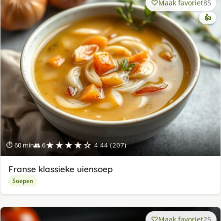
Maak favoriet
85
👍
★★★★☆
⏱ 60 min
👥 6
4.44 (207)
Franse klassieke uiensoep
Soepen
Maak favoriet
25