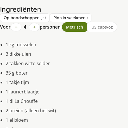
Ingrediënten
Op boodschappenlijst
Plan in weekmenu
−
+
Voor
4
personen
Metrisch
US cups/oz
1 kg mosselen
3 dikke uien
2 takken witte selder
35 g boter
1 takje tijm
1 laurierblaadje
1 dl La Chouffe
2 preien (alleen het wit)
1 el bloem