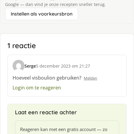
Google — dan vind je onze recepten sneller terug.
Instellen als voorkeursbron
1 reactie
Serge
5 december 2023 om 21:27
s
c
Hoeveel visboulion gebruiken?
Melden
h
Login om te reageren
r
e
e
f
Laat een reactie achter
:
Reageren kan met een gratis account — zo