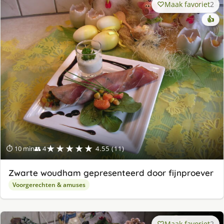
Maak favoriet
2
👍
★★★★★
⏱ 10 min
👥 4
4.55 (11)
Zwarte woudham gepresenteerd door fijnproever
Voorgerechten & amuses
Maak favoriet
2