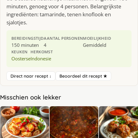
minuten, genoeg voor 4 personen. Belangrijkste
ingrediënten: tamarinde, tenen knoflook en
sjalotjes.
BEREIDINGSTIJD
AANTAL PERSONEN
MOEILIJKHEID
150 minuten
4
Gemiddeld
KEUKEN
HERKOMST
Oosterse
Indonesie
Direct naar recept ↓
Beoordeel dit recept ★
Misschien ook lekker