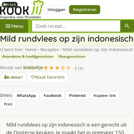
AI-kok
AI-kok
AI-kok
AI-kok
AI-kok
AI-kok
Inloggen
Registreren
Zoek een recept
Menu
Mild rundvlees op zijn indonesisch
U bent hier:
Home
›
Recepten
›
Mild rundvlees op zijn indonesisch
Avondeten & hoofdgerechten
Vleesgerechten
★★★☆☆
Recept van
bobbeltje
3 (5)
Maak favoriet
4
👍
Lekker!
Delen:
WhatsApp
Facebook
Pinterest
Kopieer link
Print
Mild rundvlees op zijn indonesisch is een gerecht uit
de Oosterse keuken. Je maakt het in ongeveer 150