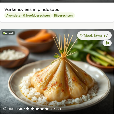
Varkensvlees in pindasaus
Avondeten & hoofdgerechten
Bijgerechten
AI-kok
Maak favoriet
1
👍
★★★★★
⏱ 260 min
👥 6
4.5 (2)