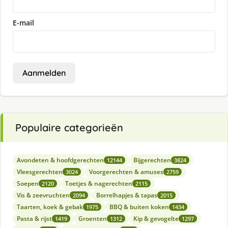
E-mail
Aanmelden
Populaire categorieën
Avondeten & hoofdgerechten
Bijgerechten
12144
3824
Vleesgerechten
Voorgerechten & amuses
3024
2759
Soepen
Toetjes & nagerechten
2120
2115
Vis & zeevruchten
Borrelhapjes & tapas
2094
2015
Taarten, koek & gebak
BBQ & buiten koken
1975
1434
Pasta & rijst
Groenten
Kip & gevogelte
1419
1312
1297