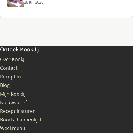
28 juli 2026
Ontdek KookJij
Over KookJij
Contact
Recepten
Blog
Mijn KookJij
Nieuwsbrief
Recept insturen
Boodschappenlijst
Weekmenu