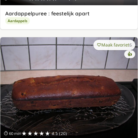
Aardappelpuree : feestelijk apart
Aardappels
Maak favoriet
6
👍
★★★★★
⏱ 60 min
4.5 (20)