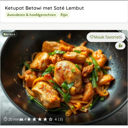
Ketupat Betawi met Saté Lembut
Avondeten & hoofdgerechten
Rijst
AI-kok
Maak favoriet
6
👍
★★★★☆
⏱ 20 min
👥 4
4 (3)