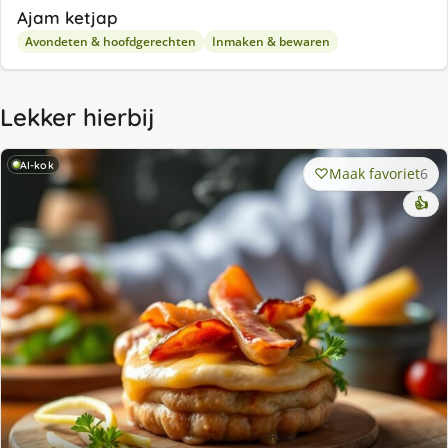
Ajam ketjap
Avondeten & hoofdgerechten
Inmaken & bewaren
Lekker hierbij
AI-kok
Maak favoriet
6
👍