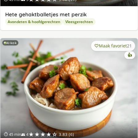
Hete gehaktballetjes met perzik
Avondeten & hoofdgerechten
Vleesgerechten
AI-kok
Maak favoriet
21
👍
★★★★☆
⏱ 45 min
👥 4
3.83 (6)