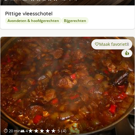
Pittige vleesschotel
Avondeten & hoofdgerechten
Bijgerechten
Maak favoriet
8
👍
★★★★★
⏱ 20 min
👥 4
5 (4)