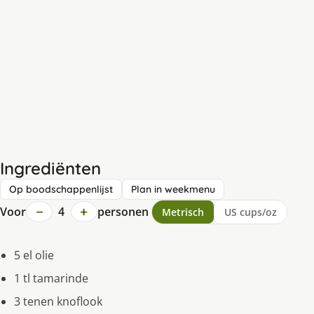
Ingrediënten
Op boodschappenlijst
Plan in weekmenu
−
+
Voor
4
personen
Metrisch
US cups/oz
5 el olie
1 tl tamarinde
3 tenen knoflook