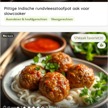
Pittige Indische rundvleesstoofpot ook voor
slowcooker
Avondeten & hoofdgerechten
Vleesgerechten
AI-kok
Maak favoriet
30
👍
★★★★☆
⏱ 45 min
👥 3
3.82 (11)