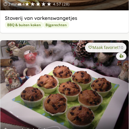
★★★★★
⏱ 2 min
👥 4
4.57 (28)
Stoverij van varkenswangetjes
BBQ & buiten koken
Bijgerechten
Maak favoriet
10
👍