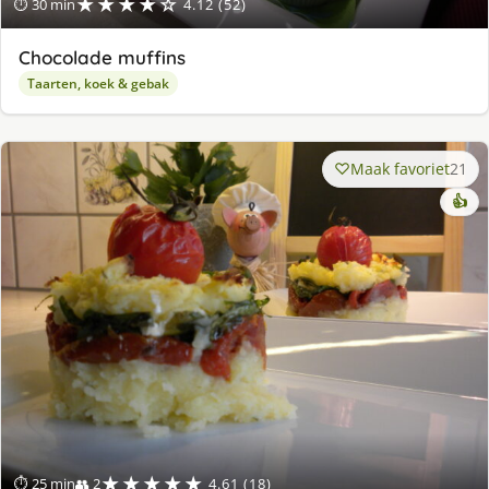
★★★★☆
⏱ 30 min
4.12 (52)
Chocolade muffins
Taarten, koek & gebak
Maak favoriet
21
👍
★★★★★
⏱ 25 min
👥 2
4.61 (18)