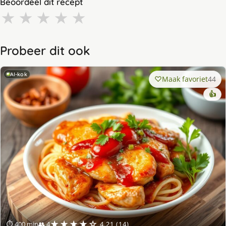
Beoordeel dit recept
★
★
★
★
★
Probeer dit ook
AI-kok
Maak favoriet
44
👍
★★★★☆
⏱ 400 min
👥 4
4.21 (14)