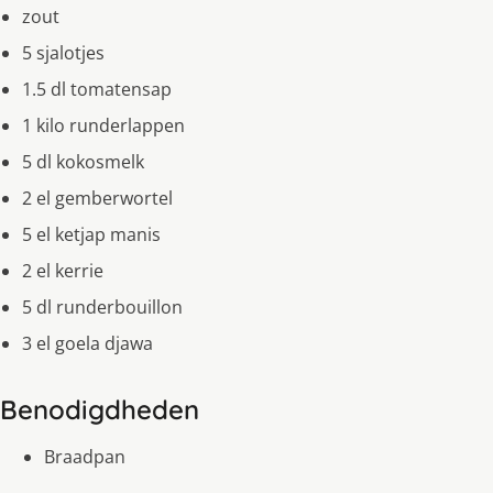
zout
5 sjalotjes
1.5 dl tomatensap
1 kilo runderlappen
5 dl kokosmelk
2 el gemberwortel
5 el ketjap manis
2 el kerrie
5 dl runderbouillon
3 el goela djawa
Benodigdheden
Braadpan