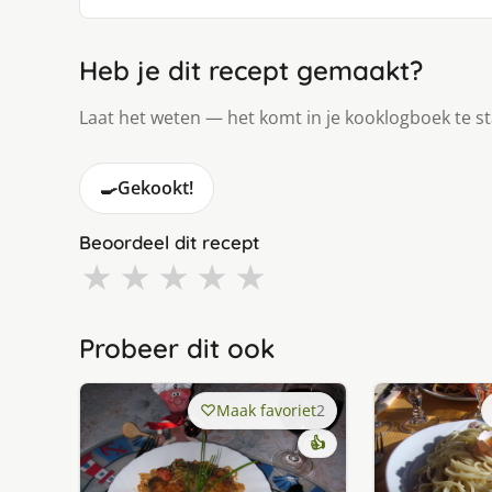
Heb je dit recept gemaakt?
Laat het weten — het komt in je kooklogboek te s
🍳
Gekookt!
Beoordeel dit recept
★
★
★
★
★
Probeer dit ook
Maak favoriet
2
👍