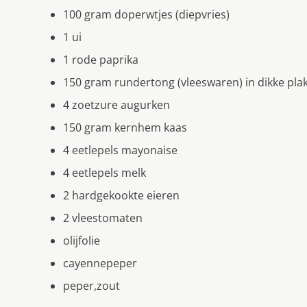
100 gram doperwtjes (diepvries)
1 ui
1 rode paprika
150 gram rundertong (vleeswaren) in dikke pla
4 zoetzure augurken
150 gram kernhem kaas
4 eetlepels mayonaise
4 eetlepels melk
2 hardgekookte eieren
2 vleestomaten
olijfolie
cayennepeper
peper,zout