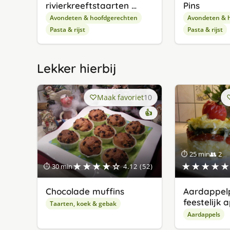
rivierkreeftstaarten …
Pins
Avondeten & hoofdgerechten
Avondeten & 
Pasta & rijst
Pasta & rijst
Lekker hierbij
Maak favoriet
10
👍
⏱ 25 min
👥 2
★★★★☆
★★★★★
⏱ 30 min
4.12 (52)
Chocolade muffins
Aardappelp
feestelijk 
Taarten, koek & gebak
Aardappels