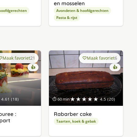
en mosselen
hoofdgerechten
Avondeten & hoofdgerechten
Pasta & rijst
Maak favoriet
21
Maak favoriet
6
👍
👍
★★★★★
4.61 (18)
⏱ 60 min
4.5 (20)
uree :
Rabarber cake
apart
Taarten, koek & gebak