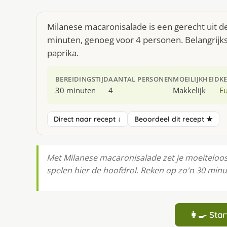
Milanese macaronisalade is een gerecht uit d
minuten, genoeg voor 4 personen. Belangrijk
paprika.
BEREIDINGSTIJD
AANTAL PERSONEN
MOEILIJKHEID
K
30 minuten
4
Makkelijk
E
Direct naar recept ↓
Beoordeel dit recept ★
Met Milanese macaronisalade zet je moeiteloos 
spelen hier de hoofdrol. Reken op zo'n 30 min
👩‍🍳 St