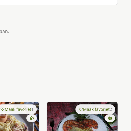
taan.
Maak favoriet
1
Maak favoriet
2
👍
👍