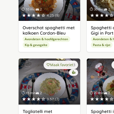
⏱ 10 min
👥 2
⏱ 30 min
👥 2
★★★★☆
★★★★☆
4.25 (8)
Overschot spaghetti met
Spaghetti 
kalkoen Cordon-Bleu
Gigi in Por
Avondeten & hoofdgerechten
Avondeten & 
Kip & gevogelte
Pasta & rijst
Maak favoriet
3
👍
⏱ 15 min
👥 2
⏱ 20 min
👥 2
★★★★☆
★★★★☆
3.57 (7)
Tagliatelli met
Spaghetti i