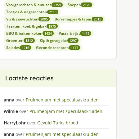
Voorgerechten & amuses
Soepen
2759
2120
Toetjes & nagerechten
2115
Vis & zeevruchten
Borrelhapjes & tapas
2095
2015
Taarten, koek & gebak
1975
BBQ & buiten koken
Pasta & rijst
1434
1419
Groenten
Kip & gevogelte
1312
1297
Salades
Gezonde recepten
1216
1177
Laatste reacties
anna
over
Pruimenjam met speculaaskruiden
Wilmie
over
Pruimenjam met speculaaskruiden
HarryLohr
over
Gevuld Turks brood
anna
over
Pruimenjam met speculaaskruiden