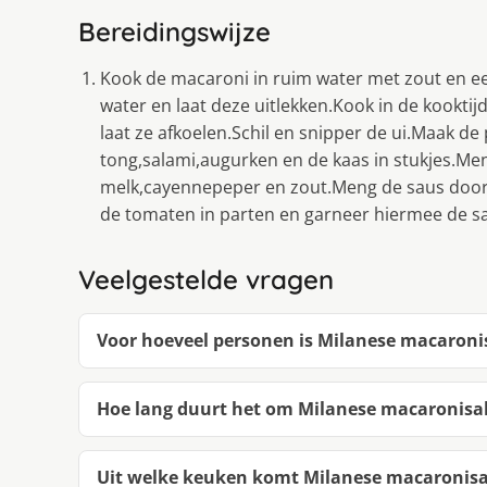
Bereidingswijze
Kook de macaroni in ruim water met zout en ee
water en laat deze uitlekken.Kook in de kooktij
laat ze afkoelen.Schil en snipper de ui.Maak de 
tong,salami,augurken en de kaas in stukjes.Me
melk,cayennepeper en zout.Meng de saus door de
de tomaten in parten en garneer hiermee de sa
Veelgestelde vragen
Voor hoeveel personen is Milanese macaroni
Hoe lang duurt het om Milanese macaronisa
Uit welke keuken komt Milanese macaronis