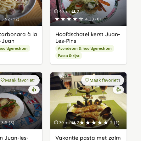
⏱ 40 min
👥 2
★★★★☆
3.92 (12)
4.33 (6)
carbonara à la
Hoofdschotel kerst Juan-
t-Juan
Les-Pins
hoofdgerechten
Avondeten & hoofdgerechten
Pasta & rijst
Maak favoriet
1
Maak favoriet
1
👍
👍
★★★★★
3.5 (8)
⏱ 30 min
👥 2
5 (1)
n Juan-les-
Vakantie pasta met zalm