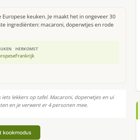
e Europese keuken. Je maakt het in ongeveer 30
ste ingrediënten: macaroni, doperwtjes en rode
EUKEN
HERKOMST
uropese
Frankrijk
iets lekkers op tafel. Macaroni, doperwtjes en ui
uten en je verwent er 4 personen mee.
art kookmodus