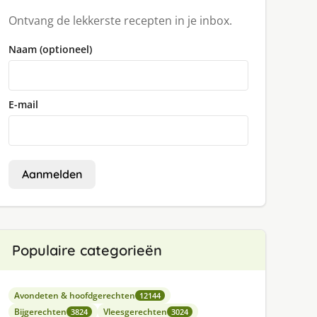
Ontvang de lekkerste recepten in je inbox.
Naam (optioneel)
E-mail
Aanmelden
Populaire categorieën
Avondeten & hoofdgerechten
12144
Bijgerechten
Vleesgerechten
3824
3024