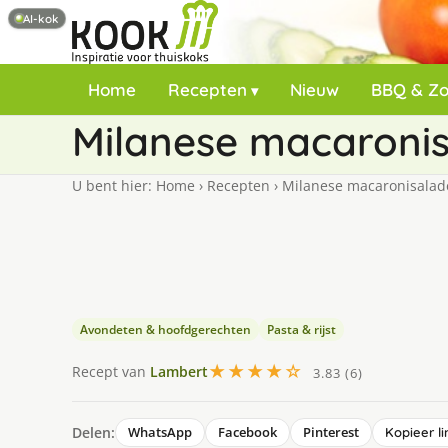
AI-kok
Home
Recepten
Nieuw
BBQ & Z
Milanese macaroni
U bent hier:
Home
›
Recepten
›
Milanese macaronisalad
Avondeten & hoofdgerechten
Pasta & rijst
★★★★☆
Recept van
Lambert
3.83 (6)
Delen:
WhatsApp
Facebook
Pinterest
Kopieer li