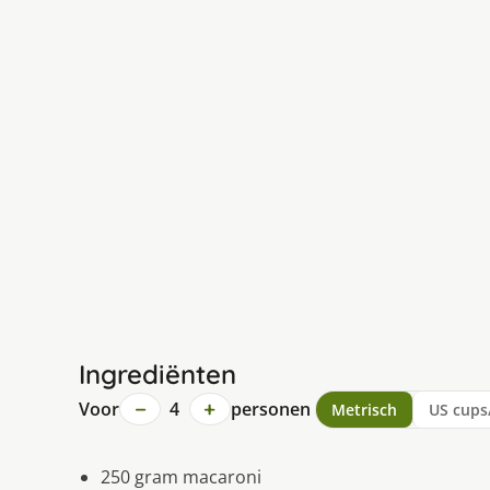
Ingrediënten
−
+
Voor
4
personen
Metrisch
US cups
250 gram macaroni