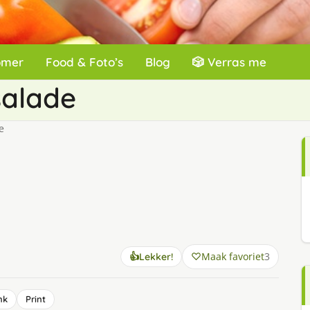
omer
Food & Foto’s
Blog
🎲 Verras me
salade
e
Maak favoriet
3
👍
Lekker!
nk
Print