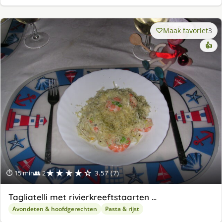
Maak favoriet
3
👍
★★★★☆
⏱ 15 min
👥 2
3.57 (7)
Tagliatelli met rivierkreeftstaarten …
Avondeten & hoofdgerechten
Pasta & rijst