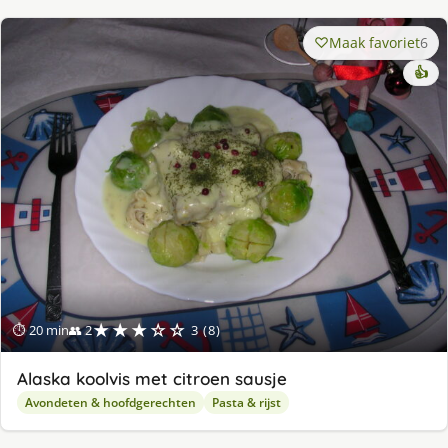
Maak favoriet
6
👍
★★★☆☆
⏱ 20 min
👥 2
3 (8)
Alaska koolvis met citroen sausje
Avondeten & hoofdgerechten
Pasta & rijst