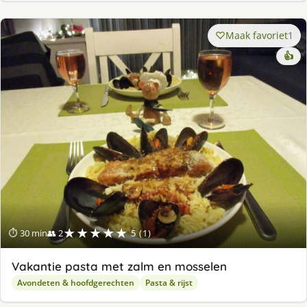
Maak favoriet
1
👍
★★★★★
⏱ 30 min
👥 2
5 (1)
Vakantie pasta met zalm en mosselen
Avondeten & hoofdgerechten
Pasta & rijst