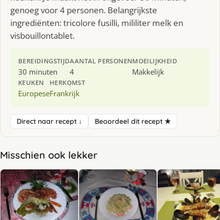
genoeg voor 4 personen. Belangrijkste
ingrediënten: tricolore fusilli, mililiter melk en
visbouillontablet.
BEREIDINGSTIJD
AANTAL PERSONEN
MOEILIJKHEID
30 minuten
4
Makkelijk
KEUKEN
HERKOMST
Europese
Frankrijk
Direct naar recept ↓
Beoordeel dit recept ★
Misschien ook lekker