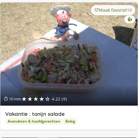
Maak favoriet
10
👍
★★★★☆
⏱ 10 min
4.22 (9)
Vakantie : tonijn salade
Avondeten & hoofdgerechten
Beleg