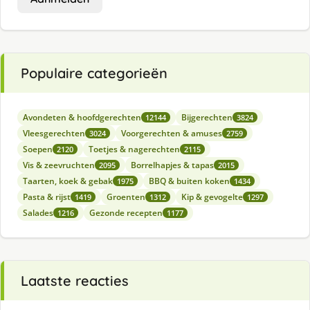
Populaire categorieën
Avondeten & hoofdgerechten
Bijgerechten
12144
3824
Vleesgerechten
Voorgerechten & amuses
3024
2759
Soepen
Toetjes & nagerechten
2120
2115
Vis & zeevruchten
Borrelhapjes & tapas
2095
2015
Taarten, koek & gebak
BBQ & buiten koken
1975
1434
Pasta & rijst
Groenten
Kip & gevogelte
1419
1312
1297
Salades
Gezonde recepten
1216
1177
Laatste reacties