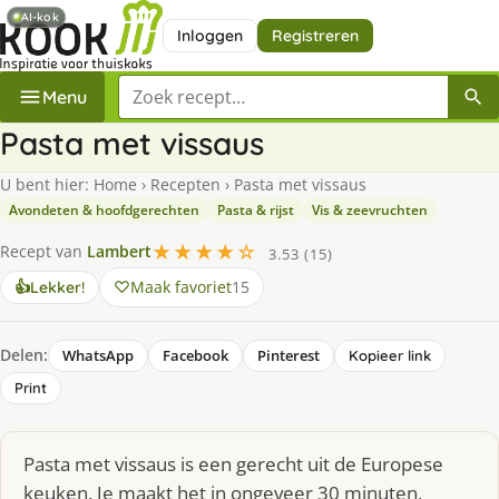
AI-kok
Inloggen
Registreren
Zoek een recept
Menu
Pasta met vissaus
U bent hier:
Home
›
Recepten
›
Pasta met vissaus
Avondeten & hoofdgerechten
Pasta & rijst
Vis & zeevruchten
★★★★☆
Recept van
Lambert
3.53 (15)
Maak favoriet
15
👍
Lekker!
Delen:
WhatsApp
Facebook
Pinterest
Kopieer link
Print
Pasta met vissaus is een gerecht uit de Europese
keuken. Je maakt het in ongeveer 30 minuten,