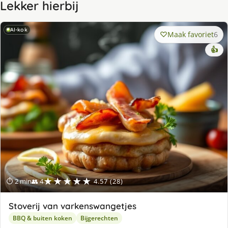
Lekker hierbij
AI-kok
Maak favoriet
6
👍
★★★★★
⏱ 2 min
👥 4
4.57 (28)
Stoverij van varkenswangetjes
BBQ & buiten koken
Bijgerechten