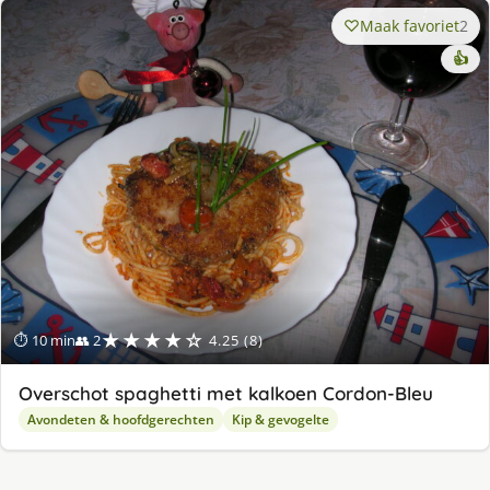
Maak favoriet
2
👍
★★★★☆
⏱ 10 min
👥 2
4.25 (8)
Overschot spaghetti met kalkoen Cordon-Bleu
Avondeten & hoofdgerechten
Kip & gevogelte