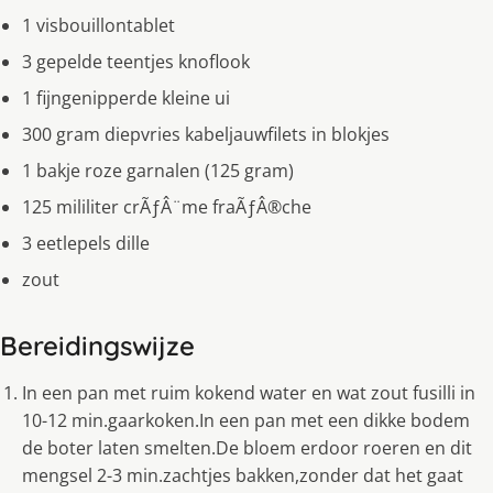
1 visbouillontablet
3 gepelde teentjes knoflook
1 fijngenipperde kleine ui
300 gram diepvries kabeljauwfilets in blokjes
1 bakje roze garnalen (125 gram)
125 mililiter crÃƒÂ¨me fraÃƒÂ®che
3 eetlepels dille
zout
Bereidingswijze
In een pan met ruim kokend water en wat zout fusilli in
10-12 min.gaarkoken.In een pan met een dikke bodem
de boter laten smelten.De bloem erdoor roeren en dit
mengsel 2-3 min.zachtjes bakken,zonder dat het gaat