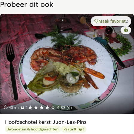
Probeer dit ook
Maak favoriet
2
👍
★★★★☆
⏱ 40 min
👥 2
4.33 (6)
Hoofdschotel kerst Juan-Les-Pins
Avondeten & hoofdgerechten
Pasta & rijst