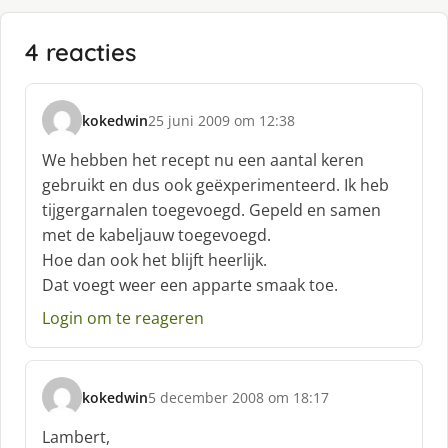
4 reacties
kokedwin
25 juni 2009 om 12:38
s
c
We hebben het recept nu een aantal keren
h
gebruikt en dus ook geëxperimenteerd. Ik heb
r
tijgergarnalen toegevoegd. Gepeld en samen
e
met de kabeljauw toegevoegd.
e
f
Hoe dan ook het blijft heerlijk.
:
Dat voegt weer een apparte smaak toe.
Login om te reageren
kokedwin
5 december 2008 om 18:17
s
c
Lambert,