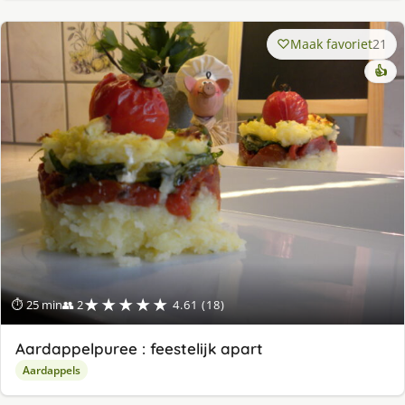
Maak favoriet
21
👍
★★★★★
⏱ 25 min
👥 2
4.61 (18)
Aardappelpuree : feestelijk apart
Aardappels