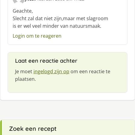
:
s
c
Geachte,
h
Slecht zal dat niet zijn,maar met slagroom
r
is er wel veel minder van natuursmaak.
e
e
Login om te reageren
f
:
Laat een reactie achter
Je moet
ingelogd zijn op
om een reactie te
plaatsen.
Zoek een recept