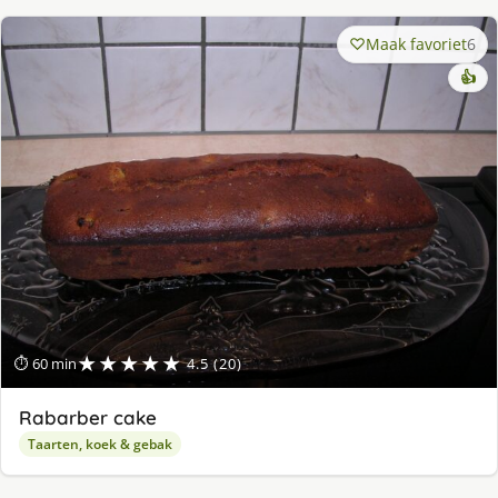
Maak favoriet
6
👍
★★★★★
⏱ 60 min
4.5 (20)
Rabarber cake
Taarten, koek & gebak