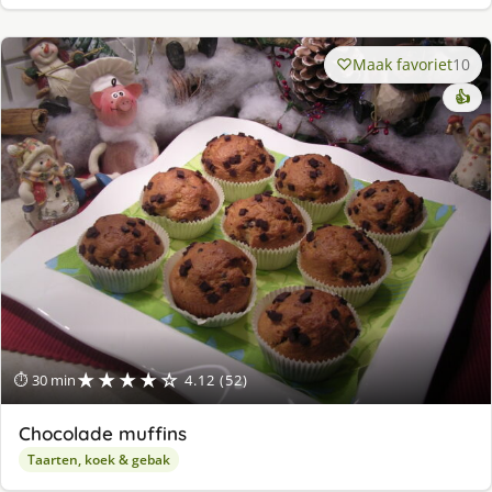
Maak favoriet
10
👍
★★★★☆
⏱ 30 min
4.12 (52)
Chocolade muffins
Taarten, koek & gebak