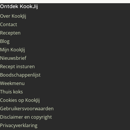
Ontdek KookJij
Over KookJij
Contact
Recepten
Blog
Mijn KookJij
Nieuwsbrief
Recept insturen
Boodschappenlijst
Weekmenu
Thuis koks
Cookies op KookJij
Gebruikersvoorwaarden
Disclaimer en copyright
Privacyverklaring