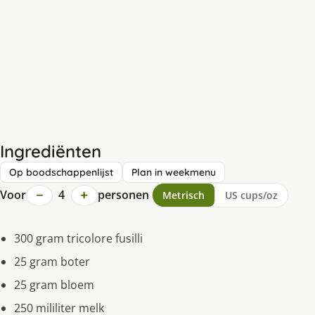
Ingrediënten
Op boodschappenlijst
Plan in weekmenu
−
+
Voor
4
personen
Metrisch
US cups/oz
300 gram tricolore fusilli
25 gram boter
25 gram bloem
250 mililiter melk