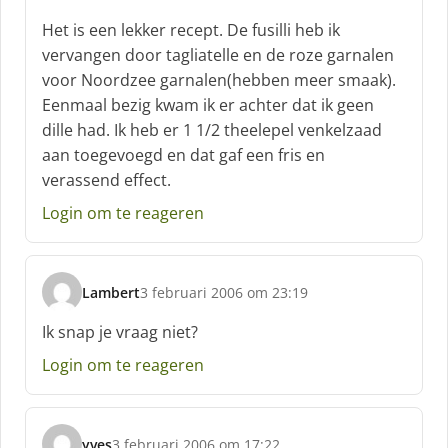
h
r
Het is een lekker recept. De fusilli heb ik
e
vervangen door tagliatelle en de roze garnalen
e
voor Noordzee garnalen(hebben meer smaak).
f
Eenmaal bezig kwam ik er achter dat ik geen
:
dille had. Ik heb er 1 1/2 theelepel venkelzaad
aan toegevoegd en dat gaf een fris en
verassend effect.
Login om te reageren
Lambert
3 februari 2006 om 23:19
s
c
Ik snap je vraag niet?
h
Login om te reageren
r
e
e
f
yves
3 februari 2006 om 17:22