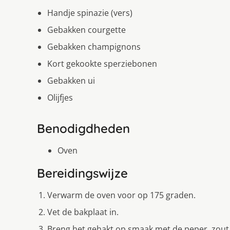
Handje spinazie (vers)
Gebakken courgette
Gebakken champignons
Kort gekookte sperziebonen
Gebakken ui
Olijfjes
Benodigdheden
Oven
Bereidingswijze
Verwarm de oven voor op 175 graden.
Vet de bakplaat in.
Breng het gehakt op smaak met de peper, zout