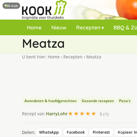
AI-kok
Home
Nieuw
Recepten
BBQ & Z
Meatza
U bent hier:
Home
›
Recepten
›
Meatza
Avondeten & hoofdgerechten
Gezonde recepten
Pizza's
★★★★★
Recept van
HarryLohr
5 (1)
Delen:
WhatsApp
Facebook
Pinterest
Kopieer li