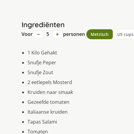
Ingrediënten
−
+
Voor
5
personen
Metrisch
US cups
1 Kilo Gehakt
Snufje Peper
Snufje Zout
2 eetlepels Mosterd
Kruiden naar smaak
Gezeefde tomaten
Italiaanse kruiden
Tapas Salami
Tomaten