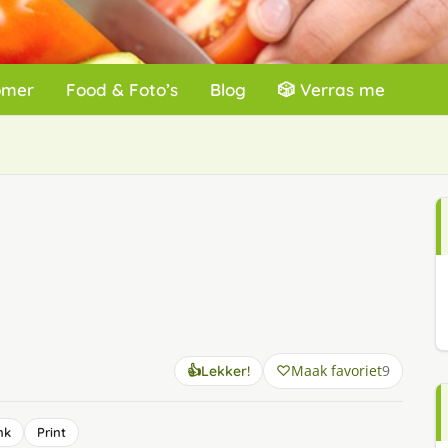
omer
Food & Foto’s
Blog
🎲 Verras me
Maak favoriet
9
👍
Lekker!
nk
Print