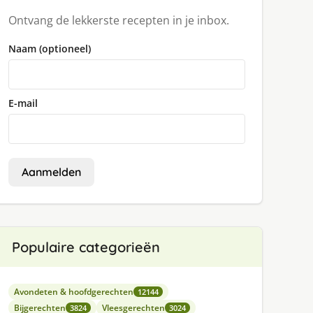
Ontvang de lekkerste recepten in je inbox.
Naam (optioneel)
E-mail
Aanmelden
Populaire categorieën
Avondeten & hoofdgerechten
12144
Bijgerechten
Vleesgerechten
3824
3024