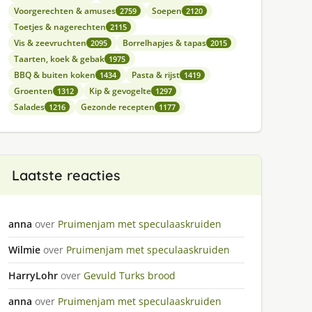
Voorgerechten & amuses
Soepen
2759
2120
Toetjes & nagerechten
2115
Vis & zeevruchten
Borrelhapjes & tapas
2095
2015
Taarten, koek & gebak
1975
BBQ & buiten koken
Pasta & rijst
1434
1419
Groenten
Kip & gevogelte
1312
1297
Salades
Gezonde recepten
1216
1177
Laatste reacties
anna
over
Pruimenjam met speculaaskruiden
Wilmie
over
Pruimenjam met speculaaskruiden
HarryLohr
over
Gevuld Turks brood
anna
over
Pruimenjam met speculaaskruiden