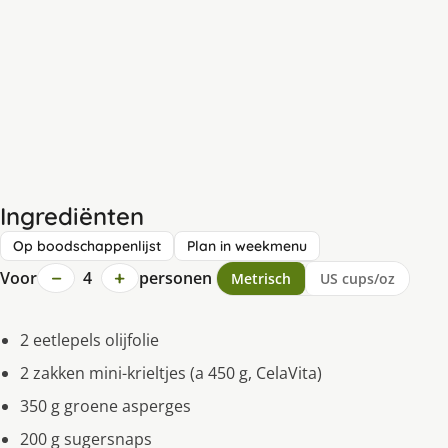
Ingrediënten
Op boodschappenlijst
Plan in weekmenu
−
+
Voor
4
personen
Metrisch
US cups/oz
2 eetlepels olijfolie
2 zakken mini-krieltjes (a 450 g, CelaVita)
350 g groene asperges
200 g sugersnaps