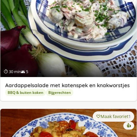
⏱ 30 min
👥 5
Aardappelsalade met katenspek en knakworstjes
BBQ & buiten koken
Bijgerechten
Maak favoriet
1
👍