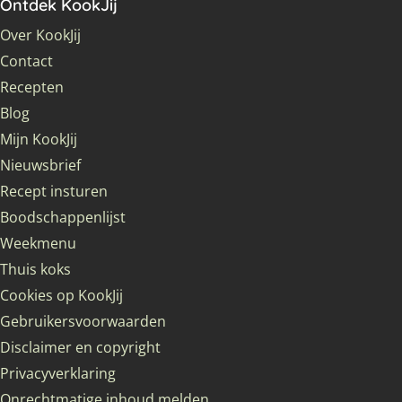
Ontdek KookJij
Over KookJij
Contact
Recepten
Blog
Mijn KookJij
Nieuwsbrief
Recept insturen
Boodschappenlijst
Weekmenu
Thuis koks
Cookies op KookJij
Gebruikersvoorwaarden
Disclaimer en copyright
Privacyverklaring
Onrechtmatige inhoud melden