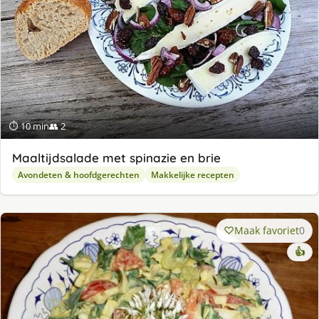
⏱ 10 min
👥 2
Maaltijdsalade met spinazie en brie
Avondeten & hoofdgerechten
Makkelijke recepten
Maak favoriet
0
👍