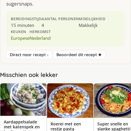
sugersnaps.
BEREIDINGSTIJD
AANTAL PERSONEN
MOEILIJKHEID
15 minuten
4
Makkelijk
KEUKEN
HERKOMST
Europese
Nederland
Direct naar recept ↓
Beoordeel dit recept ★
Misschien ook lekker
Aardappelsalade
Roerei met een
Super snelle en
met katenspek en
restje pasta
slanke spaghetti