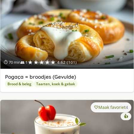
★★★★★
⏱ 70 min
👥 1
4.62 (101)
Pogaça = broodjes (Gevulde)
Brood & beleg
Taarten, koek & gebak
Maak favoriet
4
👍