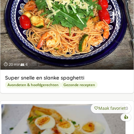
⏱ 20 min
👥 4
Super snelle en slanke spaghetti
Avondeten & hoofdgerechten
Gezonde recepten
Maak favoriet
0
👍