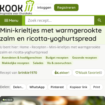
Inloggen
Registreren
Zoek een recept
Menu
Mini-krieltjes met warmgerookte
zalm en ricotta-yoghurtspread
U bent hier:
Home
›
Recepten
›
Mini-krieltjes met warmgerookte
zalm en ricotta-yoghurtspread
Avondeten & hoofdgerechten
Budget recepten
Gezonde recepten
Makkelijke recepten
Salades
Vis & zeevruchten
Maak favoriet
0
Recept van
brinkie1970
👍
Lekker!
Delen:
WhatsApp
Pinterest
Delen…
Kopieer link
Print
AI-kok