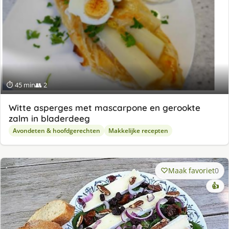
⏱ 45 min
👥 2
Witte asperges met mascarpone en gerookte
zalm in bladerdeeg
Avondeten & hoofdgerechten
Makkelijke recepten
Maak favoriet
0
👍