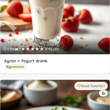
★★★★★
⏱ 5 min
👥 1
4.64 (90)
Ayran = Yogurt drank
Bijgerechten
Maak favoriet
7
👍