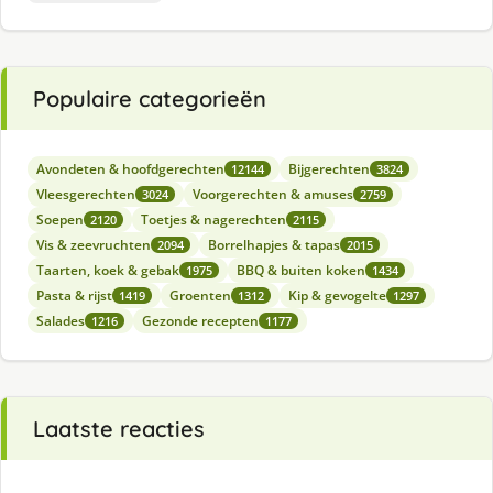
Populaire categorieën
Avondeten & hoofdgerechten
Bijgerechten
12144
3824
Vleesgerechten
Voorgerechten & amuses
3024
2759
Soepen
Toetjes & nagerechten
2120
2115
Vis & zeevruchten
Borrelhapjes & tapas
2094
2015
Taarten, koek & gebak
BBQ & buiten koken
1975
1434
Pasta & rijst
Groenten
Kip & gevogelte
1419
1312
1297
Salades
Gezonde recepten
1216
1177
Laatste reacties