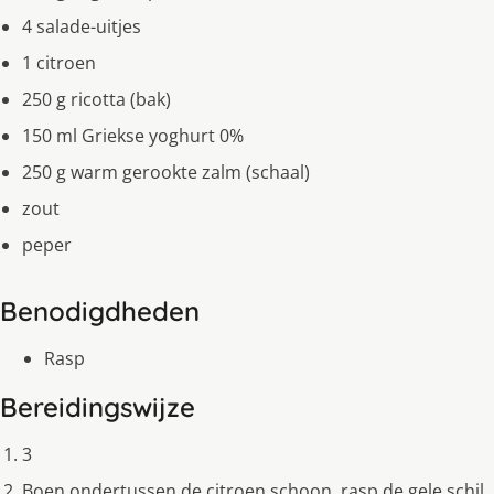
4 salade-uitjes
1 citroen
250 g ricotta (bak)
150 ml Griekse yoghurt 0%
250 g warm gerookte zalm (schaal)
zout
peper
Benodigdheden
Rasp
Bereidingswijze
3
Boen ondertussen de citroen schoon, rasp de gele schil