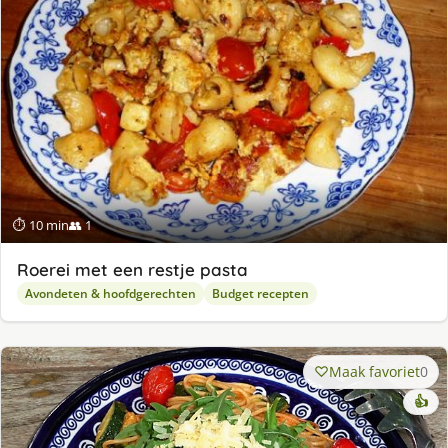
⏱ 10 min
👥 1
Roerei met een restje pasta
Avondeten & hoofdgerechten
Budget recepten
Maak favoriet
0
👍