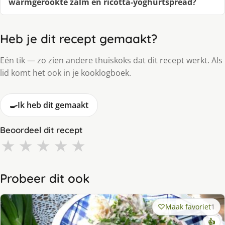
warmgerookte zalm en ricotta-yoghurtspread?
Heb je dit recept gemaakt?
Eén tik — zo zien andere thuiskoks dat dit recept werkt. Als
lid komt het ook in je kooklogboek.
🍳
Ik heb dit gemaakt
Beoordeel dit recept
★
★
★
★
★
Probeer dit ook
Maak favoriet
1
👍