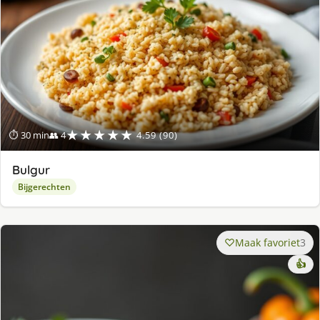
★★★★★
⏱ 30 min
👥 4
4.59 (90)
Bulgur
Bijgerechten
Maak favoriet
3
👍