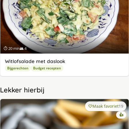
⏱ 20 min
👥 4
Witlofsalade met daslook
Bijgerechten
Budget recepten
Lekker hierbij
Maak favoriet
19
👍