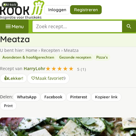
AI-kok
AI-kok
AI-kok
AI-kok
Inloggen
Registreren
Zoek een recept
Menu
Meatza
U bent hier:
Home
›
Recepten
›
Meatza
Avondeten & hoofdgerechten
Gezonde recepten
Pizza's
★★★★★
Recept van
HarryLohr
5 (1)
Maak favoriet
9
👍
Lekker!
Delen:
WhatsApp
Facebook
Pinterest
Kopieer link
Print