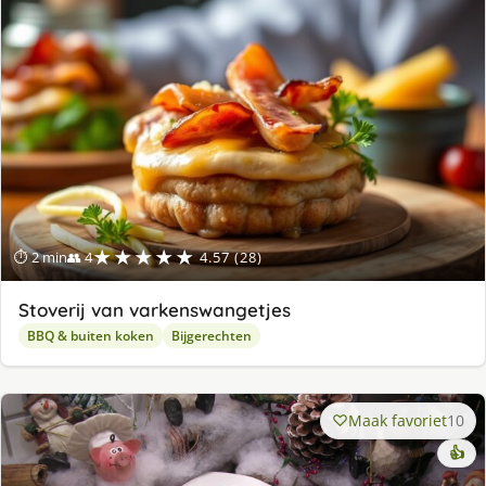
★★★★★
⏱ 2 min
👥 4
4.57 (28)
Stoverij van varkenswangetjes
BBQ & buiten koken
Bijgerechten
Maak favoriet
10
👍