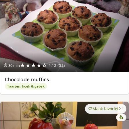
★★★★☆
⏱ 30 min
4.12 (52)
Chocolade muffins
Taarten, koek & gebak
Maak favoriet
21
👍