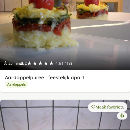
★★★★★
⏱ 25 min
👥 2
4.61 (18)
Aardappelpuree : feestelijk apart
Aardappels
Maak favoriet
6
👍