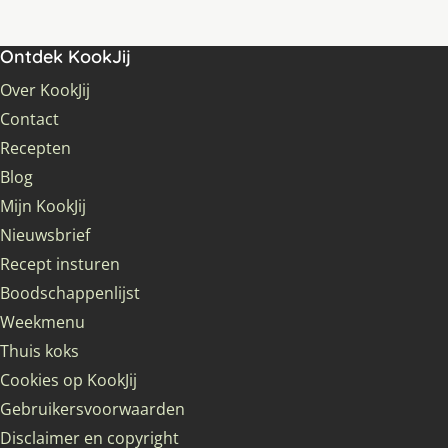
Ontdek KookJij
Over KookJij
Contact
Recepten
Blog
Mijn KookJij
Nieuwsbrief
Recept insturen
Boodschappenlijst
Weekmenu
Thuis koks
Cookies op KookJij
Gebruikersvoorwaarden
Disclaimer en copyright