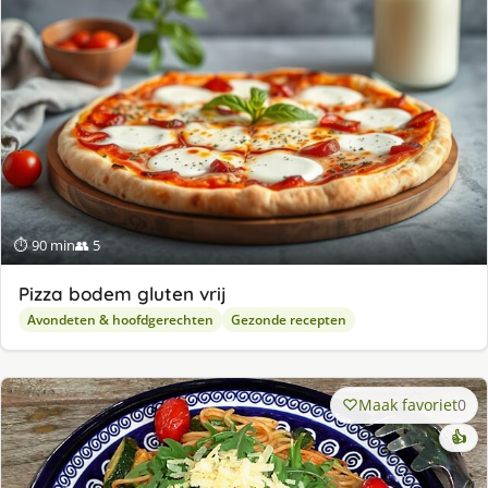
⏱ 90 min
👥 5
Pizza bodem gluten vrij
Avondeten & hoofdgerechten
Gezonde recepten
Maak favoriet
0
👍