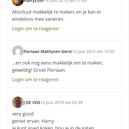
HarryLohr
15 juni 2015 om 11:09
s
c
Absoluut makkelijk te maken, en je kan er
h
eindeloos mee variëren.
r
e
Login om te reageren
e
f
:
Floriaan Mathysen Gerst
12 juni 2015 om 15:55
s
c
…en ook nog eens makkelijk om te maken,
h
geweldig! Groet Floriaan.
r
e
Login om te reageren
e
f
:
J DE VOS
12 juni 2015 om 02:39
s
c
very good
h
geniet ervan, Harry
r
je kunt goed koken, hou je in de gaten