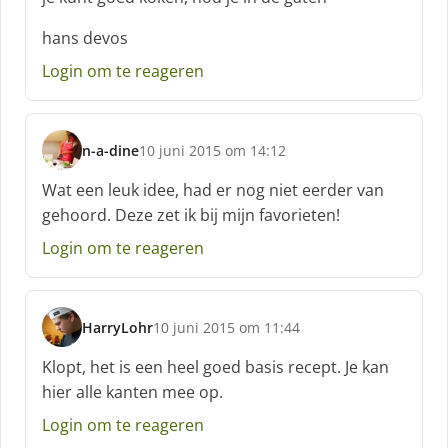
e
e
hans devos
f
:
Login om te reageren
n-a-dine
10 juni 2015 om 14:12
s
c
Wat een leuk idee, had er nog niet eerder van
h
gehoord. Deze zet ik bij mijn favorieten!
r
e
Login om te reageren
e
f
:
HarryLohr
10 juni 2015 om 11:44
s
c
Klopt, het is een heel goed basis recept. Je kan
h
hier alle kanten mee op.
r
e
Login om te reageren
e