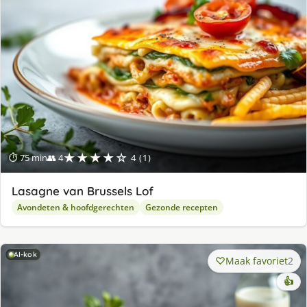
★★★★☆
⏱ 75 min
👥 4
4 (1)
Lasagne van Brussels Lof
Avondeten & hoofdgerechten
Gezonde recepten
AI-kok
Maak favoriet
2
👍