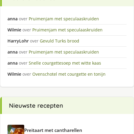
anna
over
Pruimenjam met speculaaskruiden
Wilmie
over
Pruimenjam met speculaaskruiden
HarryLohr
over
Gevuld Turks brood
anna
over
Pruimenjam met speculaaskruiden
anna
over
Snelle courgettesoep met witte kaas
Wilmie
over
Ovenschotel met courgette en tonijn
Nieuwste recepten
Preitaart met cantharellen