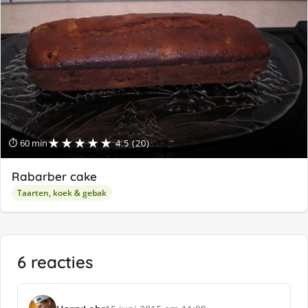
★★★★★
⏱ 60 min
4.5 (20)
Rabarber cake
Taarten, koek & gebak
6 reacties