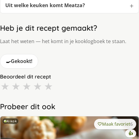
Uit welke keuken komt Meatza?
Heb je dit recept gemaakt?
Laat het weten — het komt in je kooklogboek te staan.
🍳
Gekookt!
Beoordeel dit recept
★
★
★
★
★
Probeer dit ook
AI-kok
Maak favoriet
6
👍