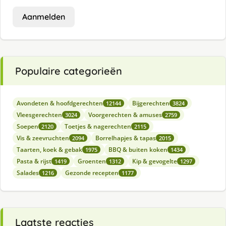
Aanmelden
Populaire categorieën
Avondeten & hoofdgerechten
Bijgerechten
12144
3824
Vleesgerechten
Voorgerechten & amuses
3024
2759
Soepen
Toetjes & nagerechten
2120
2115
Vis & zeevruchten
Borrelhapjes & tapas
2094
2015
Taarten, koek & gebak
BBQ & buiten koken
1975
1434
Pasta & rijst
Groenten
Kip & gevogelte
1419
1312
1297
Salades
Gezonde recepten
1216
1177
Laatste reacties