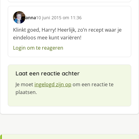
f
:
anna
10 juni 2015 om 11:36
s
c
Klinkt goed, Harry! Heerlijk, zo’n recept waar je
h
eindeloos mee kunt variëren!
r
e
Login om te reageren
e
f
:
Laat een reactie achter
Je moet
ingelogd zijn op
om een reactie te
plaatsen.