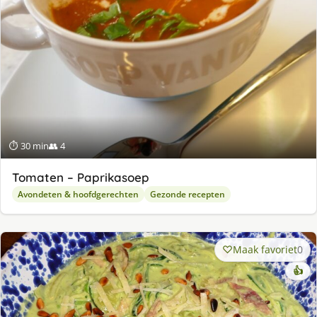
⏱ 30 min
👥 4
Tomaten – Paprikasoep
Avondeten & hoofdgerechten
Gezonde recepten
Maak favoriet
0
👍