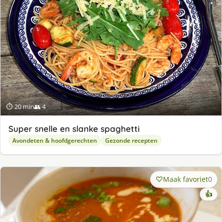
⏱ 20 min
👥 4
Super snelle en slanke spaghetti
Avondeten & hoofdgerechten
Gezonde recepten
Maak favoriet
0
👍