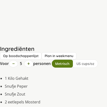
Ingrediënten
Op boodschappenlijst
Plan in weekmenu
−
+
Voor
5
personen
Metrisch
US cups/oz
1 Kilo Gehakt
Snufje Peper
Snufje Zout
2 eetlepels Mosterd