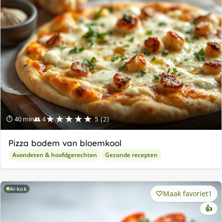
★★★★★
⏱ 40 min
👥 4
5 (2)
Pizza bodem van bloemkool
Avondeten & hoofdgerechten
Gezonde recepten
AI-kok
Maak favoriet
1
👍