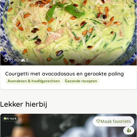
⏱ 15 min
👥 2
Courgetti met avocadosaus en gerookte paling
Avondeten & hoofdgerechten
Gezonde recepten
Lekker hierbij
AI-kok
Maak favoriet
6
👍