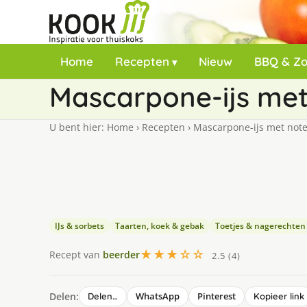
Home
Recepten
Nieuw
BBQ & Z
Mascarpone-ijs met
U bent hier:
Home
›
Recepten
›
Mascarpone-ijs met not
IJs & sorbets
Taarten, koek & gebak
Toetjes & nagerechten
★★★☆☆
Recept van
beerder
2.5 (4)
Delen:
WhatsApp
Pinterest
Delen…
Kopieer link