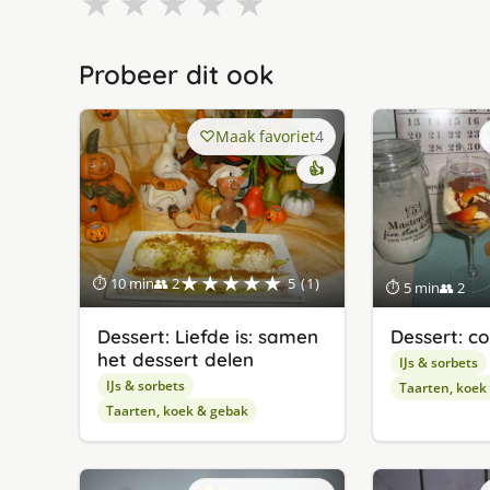
★
★
★
★
★
Probeer dit ook
Maak favoriet
4
👍
★★★★★
⏱ 10 min
👥 2
5 (1)
⏱ 5 min
👥 2
Dessert: Liefde is: samen
Dessert: c
het dessert delen
IJs & sorbets
IJs & sorbets
Taarten, koek
Taarten, koek & gebak