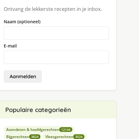
Ontvang de lekkerste recepten in je inbox.
Naam (optioneel)
E-mail
Aanmelden
Populaire categorieën
Avondeten & hoofdgerechten
12144
Bijgerechten
Vleesgerechten
3824
3024