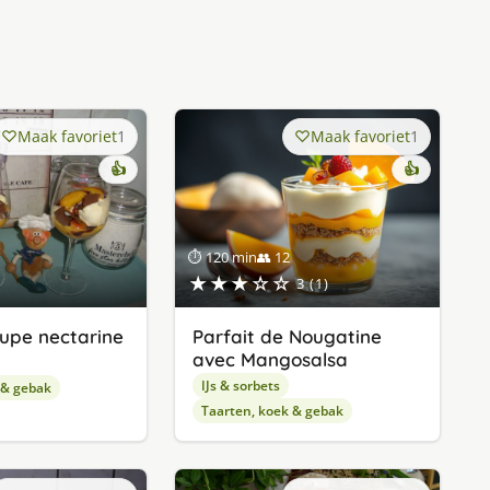
Maak favoriet
1
Maak favoriet
1
👍
👍
⏱ 120 min
👥 12
★★★☆☆
3 (1)
oupe nectarine
Parfait de Nougatine
avec Mangosalsa
IJs & sorbets
 & gebak
Taarten, koek & gebak