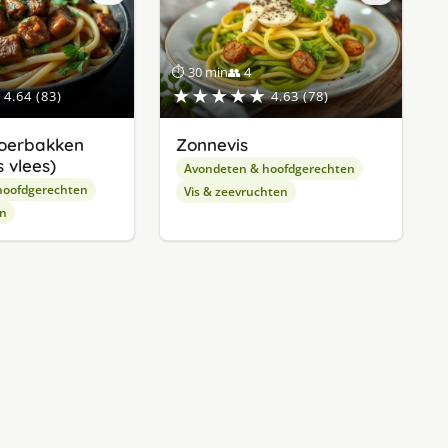
⏱ 30 min
👥 4
★★★★★
4.64 (83)
4.63 (78)
oerbakken
Zonnevis
 vlees)
Avondeten & hoofdgerechten
hoofdgerechten
Vis & zeevruchten
en