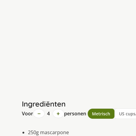
Ingrediënten
−
+
Voor
4
personen
Metrisch
US cups
250g mascarpone