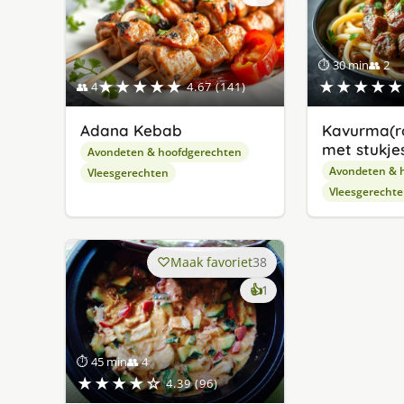
lekker
gevonden
⏱ 30 min
👥 2
★★★★★
★★★★★
👥 4
4.67 (141)
Adana Kebab
Kavurma(r
met stukjes
Avondeten & hoofdgerechten
Avondeten & 
Vleesgerechten
Vleesgerecht
Maak favoriet
38
keer
👍
1
lekker
gevonden
⏱ 45 min
👥 4
★★★★☆
4.39 (96)