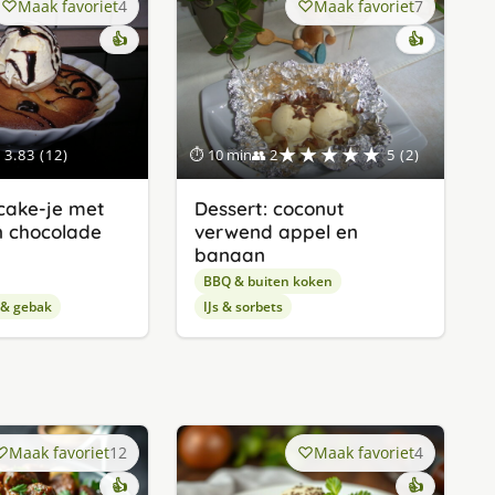
Maak favoriet
4
Maak favoriet
7
👍
👍
★★★★★
3.83 (12)
⏱ 10 min
👥 2
5 (2)
cake-je met
Dessert: coconut
en chocolade
verwend appel en
banaan
BBQ & buiten koken
 & gebak
IJs & sorbets
Maak favoriet
12
Maak favoriet
4
👍
👍