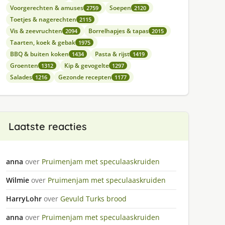
Voorgerechten & amuses
Soepen
2759
2120
Toetjes & nagerechten
2115
Vis & zeevruchten
Borrelhapjes & tapas
2094
2015
Taarten, koek & gebak
1975
BBQ & buiten koken
Pasta & rijst
1434
1419
Groenten
Kip & gevogelte
1312
1297
Salades
Gezonde recepten
1216
1177
Laatste reacties
anna
over
Pruimenjam met speculaaskruiden
Wilmie
over
Pruimenjam met speculaaskruiden
HarryLohr
over
Gevuld Turks brood
anna
over
Pruimenjam met speculaaskruiden