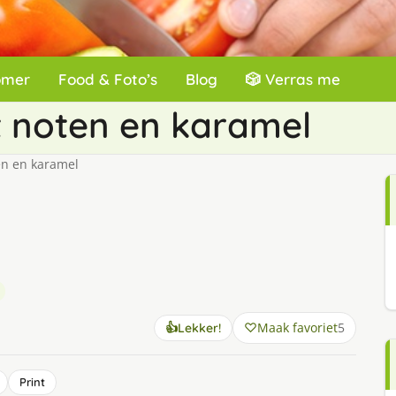
omer
Food & Foto’s
Blog
🎲 Verras me
 noten en karamel
en en karamel
Maak favoriet
5
👍
Lekker!
Print