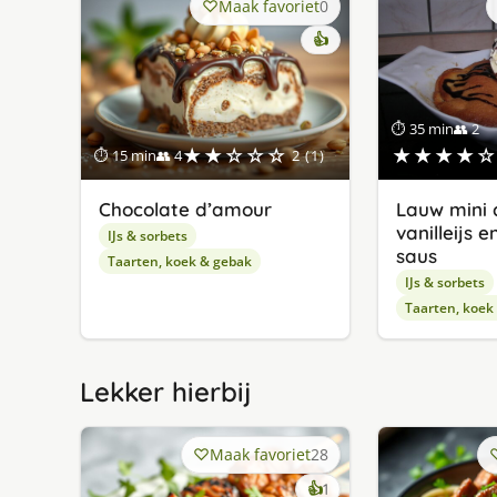
Maak favoriet
0
👍
⏱ 35 min
👥 2
★★☆☆☆
★★★★☆
⏱ 15 min
👥 4
2 (1)
Chocolate d’amour
Lauw mini 
vanilleijs 
IJs & sorbets
saus
Taarten, koek & gebak
IJs & sorbets
Taarten, koek
Lekker hierbij
Maak favoriet
28
keer
👍
1