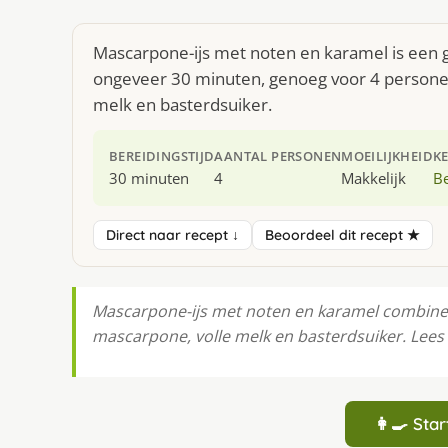
Mascarpone-ijs met noten en karamel is een g
ongeveer 30 minuten, genoeg voor 4 personen
melk en basterdsuiker.
BEREIDINGSTIJD
AANTAL PERSONEN
MOEILIJKHEID
K
30 minuten
4
Makkelijk
Be
Direct naar recept ↓
Beoordeel dit recept ★
Mascarpone-ijs met noten en karamel combinee
mascarpone, volle melk en basterdsuiker. Lees 
👩‍🍳 St