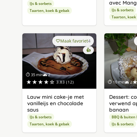
avec Mang
IJs & sorbets
IJs & sorbets
Taarten, koek & gebak
Taarten, koek
Maak favoriet
4
👍
⏱ 35 min
👥 2
★★★★☆
3.83 (12)
⏱ 10 min
👥 2
Lauw mini cake-je met
Dessert: c
vanilleijs en chocolade
verwend a
saus
banaan
IJs & sorbets
BBQ & buiten
Taarten, koek & gebak
IJs & sorbets