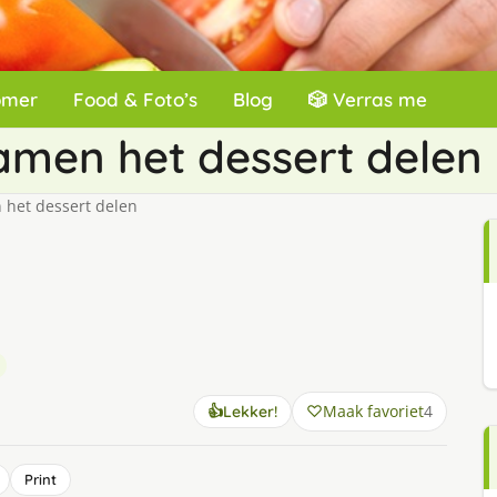
omer
Food & Foto’s
Blog
🎲 Verras me
 samen het dessert delen
n het dessert delen
Maak favoriet
4
👍
Lekker!
Print