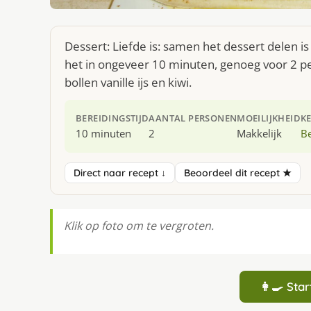
Dessert: Liefde is: samen het dessert delen i
het in ongeveer 10 minuten, genoeg voor 2 pe
bollen vanille ijs en kiwi.
BEREIDINGSTIJD
AANTAL PERSONEN
MOEILIJKHEID
K
10 minuten
2
Makkelijk
Be
Direct naar recept ↓
Beoordeel dit recept ★
Klik op foto om te vergroten.
👩‍🍳 St