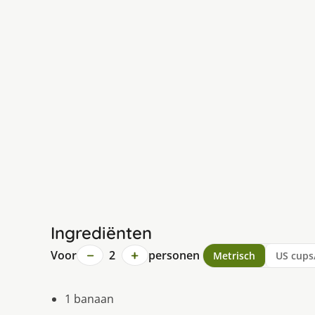
Ingrediënten
−
+
Voor
2
personen
Metrisch
US cups
1 banaan