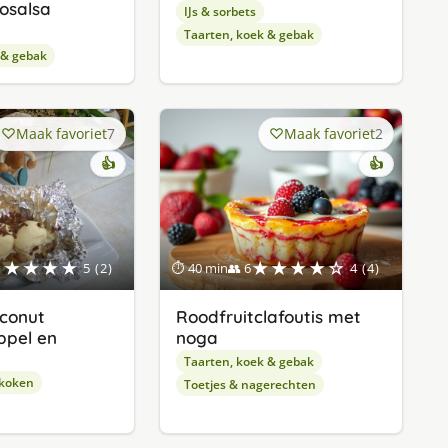
osalsa
IJs & sorbets
Taarten, koek & gebak
 & gebak
Maak favoriet
7
Maak favoriet
2
👍
👍
★★★★★
★★★★☆
5 (2)
⏱ 40 min
👥 6
4 (4)
oconut
Roodfruitclafoutis met
ppel en
noga
Taarten, koek & gebak
 koken
Toetjes & nagerechten