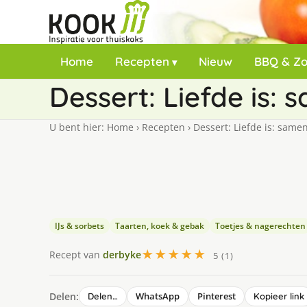
Home
Recepten
Nieuw
BBQ & Z
Dessert: Liefde is:
U bent hier:
Home
›
Recepten
›
Dessert: Liefde is: same
IJs & sorbets
Taarten, koek & gebak
Toetjes & nagerechten
★★★★★
Recept van
derbyke
5 (1)
Delen:
WhatsApp
Pinterest
Delen…
Kopieer link