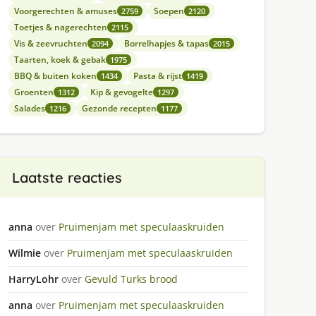
Voorgerechten & amuses
Soepen
2759
2120
Toetjes & nagerechten
2115
Vis & zeevruchten
Borrelhapjes & tapas
2094
2015
Taarten, koek & gebak
1975
BBQ & buiten koken
Pasta & rijst
1434
1419
Groenten
Kip & gevogelte
1312
1297
Salades
Gezonde recepten
1216
1177
Laatste reacties
anna
over
Pruimenjam met speculaaskruiden
Wilmie
over
Pruimenjam met speculaaskruiden
HarryLohr
over
Gevuld Turks brood
anna
over
Pruimenjam met speculaaskruiden