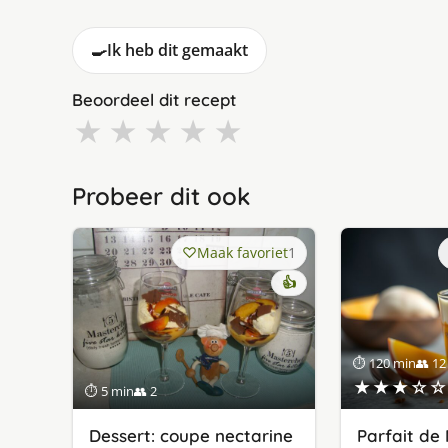
🍳
Ik heb dit gemaakt
Beoordeel dit recept
★
★
★
★
★
Probeer dit ook
Maak favoriet
1
👍
⏱ 120 min
👥 12
★★★☆☆
⏱ 5 min
👥 2
Dessert: coupe nectarine
Parfait de