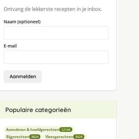
Ontvang de lekkerste recepten in je inbox.
Naam (optioneel)
E-mail
Aanmelden
Populaire categorieën
Avondeten & hoofdgerechten
12144
Bijgerechten
Vleesgerechten
3824
3024