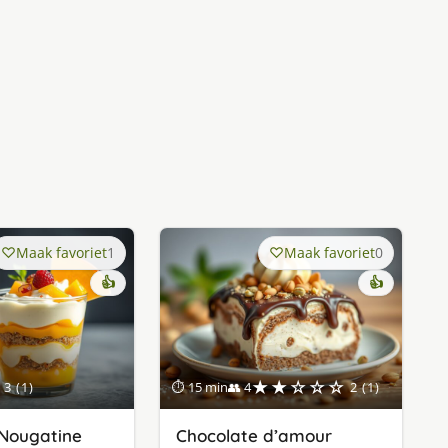
Maak favoriet
1
Maak favoriet
0
👍
👍
★★☆☆☆
3 (1)
⏱ 15 min
👥 4
2 (1)
 Nougatine
Chocolate d’amour