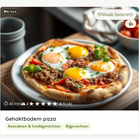
AI-kok
Maak favoriet
5
👍
★★★★★
⏱ 45 min
👥 4
4.5 (4)
Gehaktbodem pizza
Avondeten & hoofdgerechten
Bijgerechten