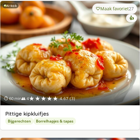
AI-kok
Maak favoriet
27
👍
★★★★★
⏱ 60 min
👥 4
4.67 (3)
Pittige kipkluifjes
Bijgerechten
Borrelhapjes & tapas