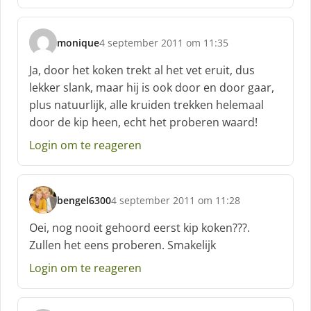
f
:
monique
4 september 2011 om 11:35
s
c
Ja, door het koken trekt al het vet eruit, dus
h
lekker slank, maar hij is ook door en door gaar,
r
plus natuurlijk, alle kruiden trekken helemaal
e
door de kip heen, echt het proberen waard!
e
f
Login om te reageren
:
bengel6300
4 september 2011 om 11:28
s
c
Oei, nog nooit gehoord eerst kip koken???.
h
Zullen het eens proberen. Smakelijk
r
e
Login om te reageren
e
f
: