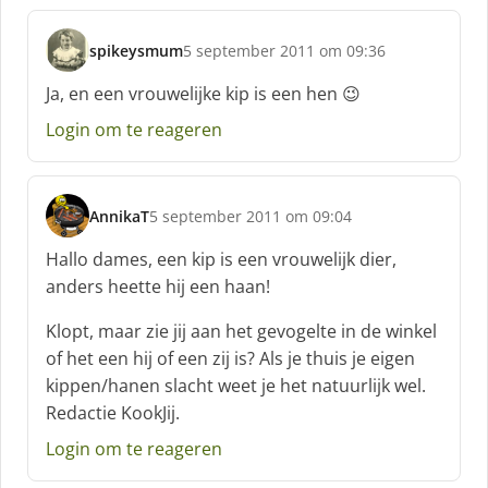
e
f
spikeysmum
5 september 2011 om 09:36
:
s
c
Ja, en een vrouwelijke kip is een hen 😉
h
Login om te reageren
r
e
e
f
AnnikaT
5 september 2011 om 09:04
:
s
c
Hallo dames, een kip is een vrouwelijk dier,
h
anders heette hij een haan!
r
e
Klopt, maar zie jij aan het gevogelte in de winkel
e
of het een hij of een zij is? Als je thuis je eigen
f
kippen/hanen slacht weet je het natuurlijk wel.
:
Redactie KookJij.
Login om te reageren