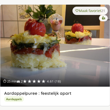
Maak favoriet
21
👍
★★★★★
⏱ 25 min
👥 2
4.61 (18)
Aardappelpuree : feestelijk apart
Aardappels