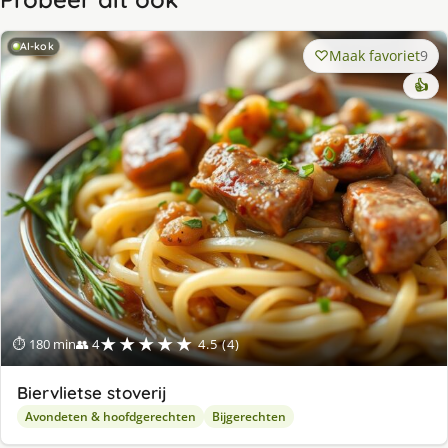
AI-kok
Maak favoriet
9
👍
★★★★★
⏱ 180 min
👥 4
4.5 (4)
Biervlietse stoverij
Avondeten & hoofdgerechten
Bijgerechten