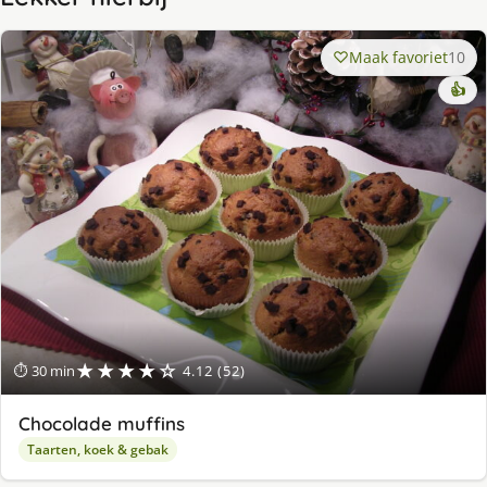
Maak favoriet
10
👍
★★★★☆
⏱ 30 min
4.12 (52)
Chocolade muffins
Taarten, koek & gebak