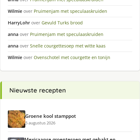
Wilmie
over
Pruimenjam met speculaaskruiden
HarryLohr
over
Gevuld Turks brood
anna
over
Pruimenjam met speculaaskruiden
anna
over
Snelle courgettesoep met witte kaas
Wilmie
over
Ovenschotel met courgette en tonijn
Nieuwste recepten
Groene kool stamppot
5 augustus 2026
Mexicaanse groentesoep met gehakt en