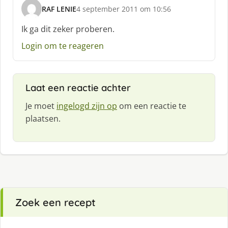
RAF LENIE
4 september 2011 om 10:56
s
c
Ik ga dit zeker proberen.
h
Login om te reageren
r
e
e
f
Laat een reactie achter
:
Je moet
ingelogd zijn op
om een reactie te
plaatsen.
Zoek een recept