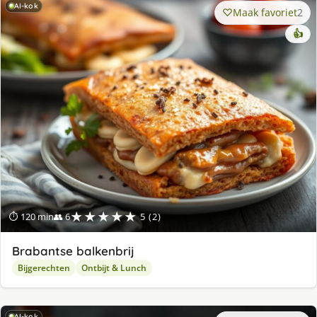
AI-kok
Maak favoriet
2
👍
★★★★★
⏱ 120 min
👥 6
5 (2)
Brabantse balkenbrij
Bijgerechten
Ontbijt & Lunch
AI-kok