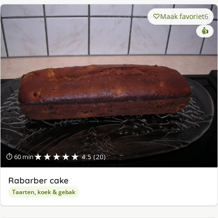
Maak favoriet
6
👍
★★★★★
⏱ 60 min
4.5 (20)
Rabarber cake
Taarten, koek & gebak