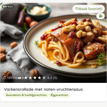
AI-kok
Maak favoriet
6
👍
★★★★☆
⏱ 105 min
👥 6
4.2 (5)
Varkensrollade met noten-vruchtensaus
Avondeten & hoofdgerechten
Bijgerechten