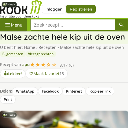
AI-kok
AI-kok
AI-kok
AI-kok
AI-kok
AI-kok
Inloggen
Registreren
Zoek een recept
Menu
Malse zachte hele kip uit de oven
U bent hier:
Home
›
Recepten
›
Malse zachte hele kip uit de oven
Bijgerechten
Vleesgerechten
★★★☆☆
Recept van
apu
3.17 (6)
Maak favoriet
18
👍
Lekker!
Delen:
WhatsApp
Facebook
Pinterest
Kopieer link
Print
AI-kok