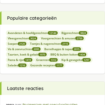
Populaire categorieën
Avondeten & hoofdgerechten
Bijgerechten
12144
3824
Vleesgerechten
Voorgerechten & amuses
3024
2759
Soepen
Toetjes & nagerechten
2120
2115
Vis & zeevruchten
Borrelhapjes & tapas
2095
2015
Taarten, koek & gebak
BBQ & buiten koken
1975
1434
Pasta & rijst
Groenten
Kip & gevogelte
1419
1312
1297
Salades
Gezonde recepten
1216
1177
Laatste reacties
anna
over
Pruimenjam met speculaaskruiden