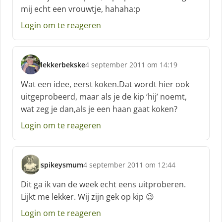
r
mij echt een vrouwtje, hahaha:p
e
e
Login om te reageren
f
:
lekkerbekske
4 september 2011 om 14:19
s
c
Wat een idee, eerst koken.Dat wordt hier ook
h
uitgeprobeerd, maar als je de kip ‘hij’ noemt,
r
wat zeg je dan,als je een haan gaat koken?
e
e
Login om te reageren
f
:
spikeysmum
4 september 2011 om 12:44
s
c
Dit ga ik van de week echt eens uitproberen.
h
Lijkt me lekker. Wij zijn gek op kip 😉
r
e
Login om te reageren
e