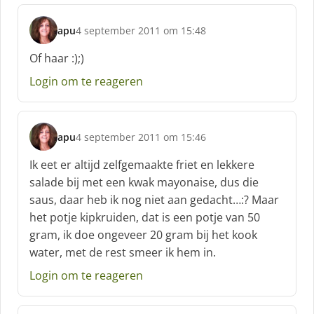
apu
4 september 2011 om 15:48
s
c
Of haar :);)
h
Login om te reageren
r
e
e
f
apu
4 september 2011 om 15:46
:
s
c
Ik eet er altijd zelfgemaakte friet en lekkere
h
salade bij met een kwak mayonaise, dus die
r
saus, daar heb ik nog niet aan gedacht…:? Maar
e
het potje kipkruiden, dat is een potje van 50
e
f
gram, ik doe ongeveer 20 gram bij het kook
:
water, met de rest smeer ik hem in.
Login om te reageren