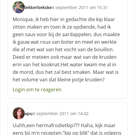
lekkerbekske
4 september 2011 om 15:31
s
c
Monique, ik heb hier in gedachte die kip klaar
h
zitten maken en toen ik ze opdiende, had ik
r
geen saus voor bij de aardappelen, dus maakte
e
ik gauw wat roux van boter en meel en werkte
e
f
die af met wat van het vocht van de bouillon.
:
Deed er meteen ook maar wat van de kruiden
erin van het kooknat.Het water kwam me al in
de mond, dus het zal best smaken. Maar wat is
het volume van dat kleine potje kruiden?
Login om te reageren
apu
4 september 2011 om 14:42
s
c
Uuhh,een hermafrodietkip??? Haha, kijk maar
h
eens bij m’n recepten,”kip op blik” dat is volgens