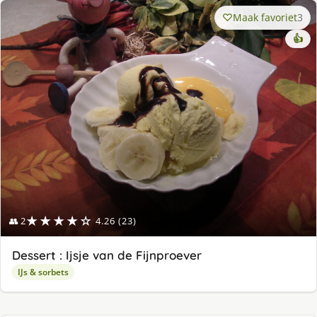
Maak favoriet
3
👍
★★★★☆
👥 2
4.26 (23)
Dessert : Ijsje van de Fijnproever
IJs & sorbets