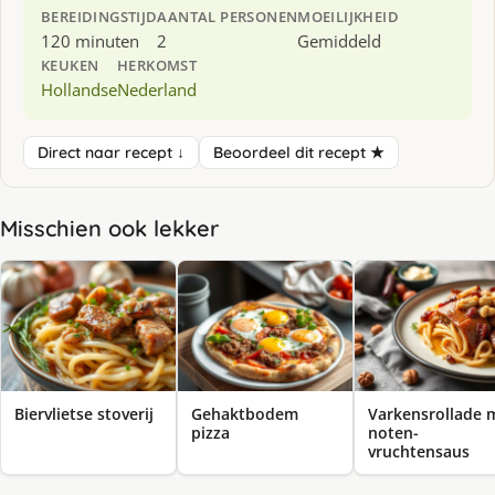
BEREIDINGSTIJD
AANTAL PERSONEN
MOEILIJKHEID
120 minuten
2
Gemiddeld
KEUKEN
HERKOMST
Hollandse
Nederland
Direct naar recept ↓
Beoordeel dit recept ★
Misschien ook lekker
Biervlietse stoverij
Gehaktbodem
Varkensrollade 
pizza
noten-
vruchtensaus