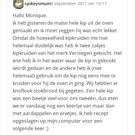
spikeysmum
8 september 2011 om 10:17
s
c
Hallo Monique,
h
Ik heb gisteren de malse hele kip uit de oven
r
gemaakt en ik moet zeggen hij was echt lekker.
e
Omdat de hoeveelheid kipkruiden me niet
e
f
helemaal duidelijk was heb ik twee zakjes
:
kipkruiden van het merk Verstegen gekocht. Het
ene heb ik in het water waar de kip in gekookt
wordt gedaan en de andere heb ik (niet
helemaal) gebruik om de kip nog eens mee te
kruiden voor hij de oven in ging. Wij hebben er
knoflook-stokbrood bij gegeten. Een hele kip
was een beetje veel voor ons tweeën, dus eten
we er vandaag nog een keertje van maar dan
met aardappelen en erwtjes. Ik heb recept
opgeslagen op mijn computer voor een
volgende keer.:)