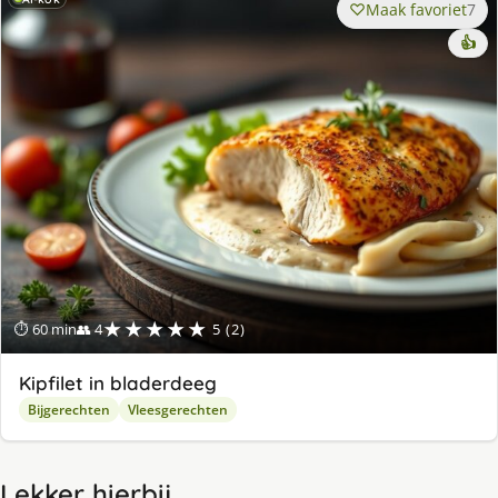
Maak favoriet
7
👍
★★★★★
⏱ 60 min
👥 4
5 (2)
Kipfilet in bladerdeeg
Bijgerechten
Vleesgerechten
Lekker hierbij