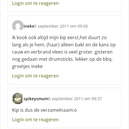
Login om te reageren
ineke
5 september 2011 om 09:50
s
c
Ik kook ook altijd mijn kip eerst,het duurt zo
h
lang als je hem, (haar) alleen bakt en de kans op
r
rauw en verbrand vlees is veel groter. gisteren
e
nog gedaan met drumsticks. lekker op de bbq.
e
f
groetjes ineke
:
Login om te reageren
spikeysmum
5 september 2011 om 09:37
s
c
Kip is dus de verzamelnaam:o
h
Login om te reageren
r
e