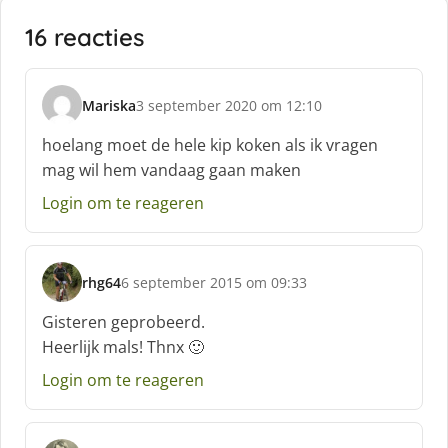
16 reacties
Mariska
3 september 2020 om 12:10
s
c
hoelang moet de hele kip koken als ik vragen
h
mag wil hem vandaag gaan maken
r
e
Login om te reageren
e
f
:
rhg64
6 september 2015 om 09:33
s
c
Gisteren geprobeerd.
h
Heerlijk mals! Thnx 🙂
r
e
Login om te reageren
e
f
: