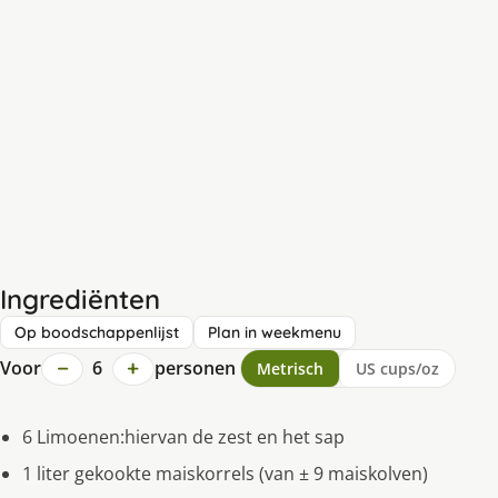
Ingrediënten
Op boodschappenlijst
Plan in weekmenu
−
+
Voor
6
personen
Metrisch
US cups/oz
6 Limoenen:hiervan de zest en het sap
1 liter gekookte maiskorrels (van ± 9 maiskolven)