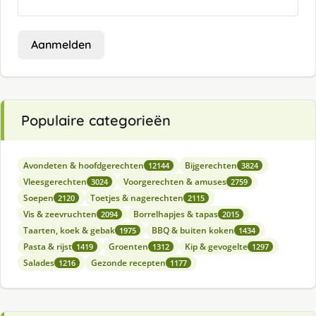
Aanmelden
Populaire categorieën
Avondeten & hoofdgerechten
Bijgerechten
12144
3824
Vleesgerechten
Voorgerechten & amuses
3024
2759
Soepen
Toetjes & nagerechten
2120
2115
Vis & zeevruchten
Borrelhapjes & tapas
2094
2015
Taarten, koek & gebak
BBQ & buiten koken
1975
1434
Pasta & rijst
Groenten
Kip & gevogelte
1419
1312
1297
Salades
Gezonde recepten
1216
1177