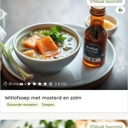
Maak favoriet
8
👍
★★★★☆
⏱ 30 min
👥 4
3.6 (5)
Witlofsoep met mosterd en zalm
Gezonde recepten
Soepen
Maak favoriet
4