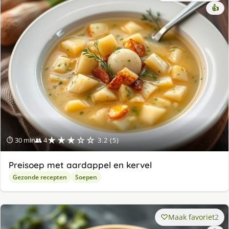
👍
★★★☆☆
⏱ 30 min
👥 4
3.2 (5)
Preisoep met aardappel en kervel
Gezonde recepten
Soepen
Maak favoriet
2