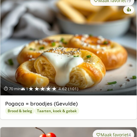
Maak favoriet
19
👍
★★★★★
⏱ 70 min
👥 1
4.62 (101)
Pogaça = broodjes (Gevulde)
Brood & beleg
Taarten, koek & gebak
Maak favoriet
4