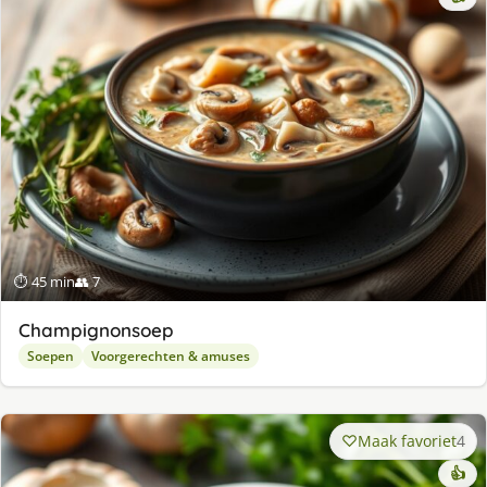
⏱ 45 min
👥 7
Champignonsoep
Soepen
Voorgerechten & amuses
Maak favoriet
4
👍