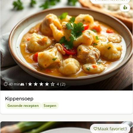
👍
★★★★☆
⏱ 40 min
👥 1
4 (2)
Kippensoep
Gezonde recepten
Soepen
Maak favoriet
3