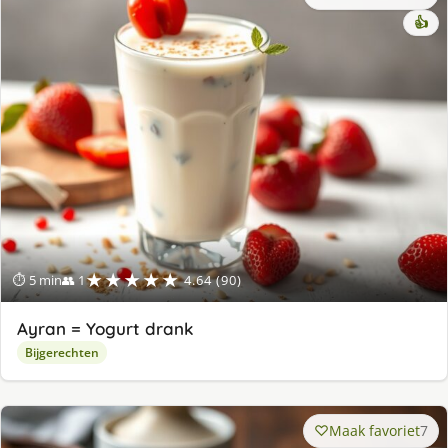
👍
★★★★★
⏱ 5 min
👥 1
4.64 (90)
Ayran = Yogurt drank
Bijgerechten
Maak favoriet
7