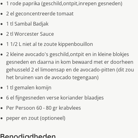
1 rode paprika (geschild,ontpit,inrepen gesneden)
2 el geconcentreerde tomaat
1 tl Sambal Badjak
2 tl Worcester Sauce
1 1/2 L niet al te zoute kippenbouillon
2 kleine avocado's geschild,ontpit en in kleine blokjes
gesneden en daarna in kom bewaard met er doorheen
gehusseld 2 el limoensap en de avocado-pitten (dit zou
het bruinen van de avocado tegengaan)
1 tl gemalen komijn
6 el fijngesneden verse koriander blaadjes
Per Persoon 60 - 80 gr krabvlees
peper en zout (optioneel)
Benodigdheden