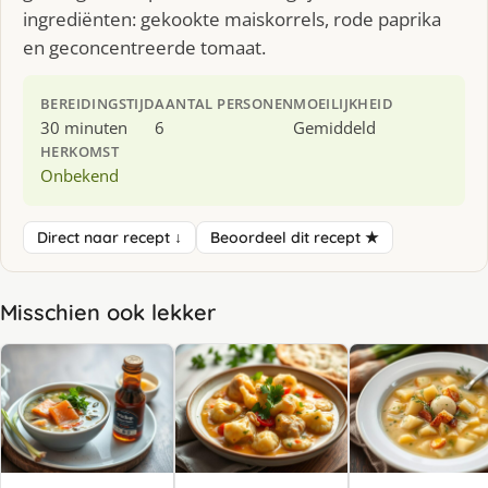
ingrediënten: gekookte maiskorrels, rode paprika
en geconcentreerde tomaat.
BEREIDINGSTIJD
AANTAL PERSONEN
MOEILIJKHEID
30 minuten
6
Gemiddeld
HERKOMST
Onbekend
Direct naar recept ↓
Beoordeel dit recept ★
Misschien ook lekker