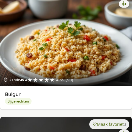
👍
★★★★★
⏱ 30 min
👥 4
4.59 (90)
Bulgur
Bijgerechten
Maak favoriet
3