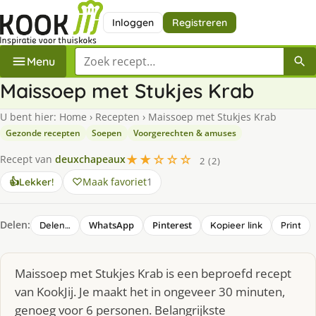
Inloggen
Registreren
Zoek een recept
Menu
Maissoep met Stukjes Krab
U bent hier:
Home
›
Recepten
›
Maissoep met Stukjes Krab
Gezonde recepten
Soepen
Voorgerechten & amuses
★★☆☆☆
Recept van
deuxchapeaux
2 (2)
Maak favoriet
1
👍
Lekker!
Delen:
WhatsApp
Pinterest
Delen…
Kopieer link
Print
Maissoep met Stukjes Krab is een beproefd recept
van KookJij. Je maakt het in ongeveer 30 minuten,
genoeg voor 6 personen. Belangrijkste