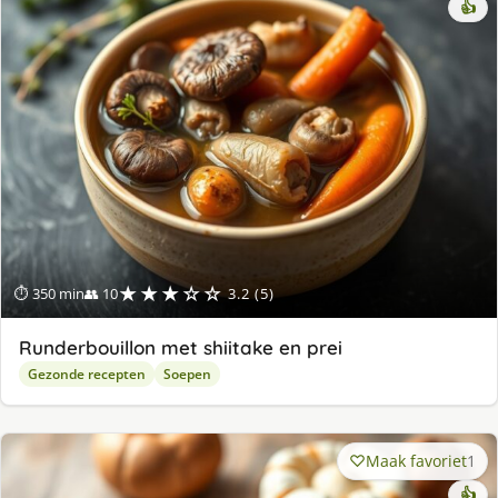
👍
★★★☆☆
⏱ 350 min
👥 10
3.2 (5)
Runderbouillon met shiitake en prei
Gezonde recepten
Soepen
Maak favoriet
1
👍