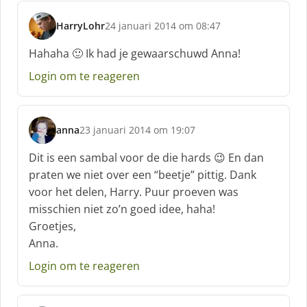
:
HarryLohr
24 januari 2014 om 08:47
s
c
Hahaha 🙂 Ik had je gewaarschuwd Anna!
h
Login om te reageren
r
e
e
f
anna
23 januari 2014 om 19:07
:
s
c
Dit is een sambal voor de die hards 😉 En dan
h
praten we niet over een “beetje” pittig. Dank
r
voor het delen, Harry. Puur proeven was
e
misschien niet zo’n goed idee, haha!
e
f
Groetjes,
:
Anna.
Login om te reageren