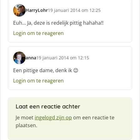
HarryLohr
19 januari 2014 om 12:25
s
c
Euh… Ja, deze is redelijk pittig hahaha!!
h
Login om te reageren
r
e
e
f
anna
19 januari 2014 om 12:15
:
s
c
Een pittige dame, denk ik 😉
h
Login om te reageren
r
e
e
f
Laat een reactie achter
:
Je moet
ingelogd zijn op
om een reactie te
plaatsen.