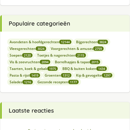
Populaire categorieën
Avondeten & hoofdgerechten
Bijgerechten
12144
3824
Vleesgerechten
Voorgerechten & amuses
3024
2759
Soepen
Toetjes & nagerechten
2120
2115
Vis & zeevruchten
Borrelhapjes & tapas
2094
2015
Taarten, koek & gebak
BBQ & buiten koken
1975
1434
Pasta & rijst
Groenten
Kip & gevogelte
1419
1312
1297
Salades
Gezonde recepten
1216
1177
Laatste reacties