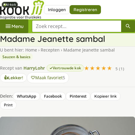
AI-kok
AI-kok
AI-kok
AI-kok
AI-kok
AI-kok
Inloggen
Registreren
Zoek een recept
Menu
Madame Jeanette sambal
U bent hier:
Home
›
Recepten
›
Madame Jeanette sambal
Sauzen & basics
★★★★★
Recept van
HarryLohr
Vertrouwde kok
5 (1)
Maak favoriet
5
👍
Lekker!
Delen:
WhatsApp
Facebook
Pinterest
Kopieer link
Print