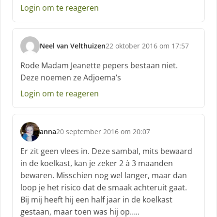
e
Login om te reageren
f
:
Neel van Velthuizen
22 oktober 2016 om 17:57
s
c
Rode Madam Jeanette pepers bestaan niet.
h
Deze noemen ze Adjoema’s
r
e
Login om te reageren
e
f
:
anna
20 september 2016 om 20:07
s
c
Er zit geen vlees in. Deze sambal, mits bewaard
h
in de koelkast, kan je zeker 2 à 3 maanden
r
bewaren. Misschien nog wel langer, maar dan
e
loop je het risico dat de smaak achteruit gaat.
e
f
Bij mij heeft hij een half jaar in de koelkast
:
gestaan, maar toen was hij op…..