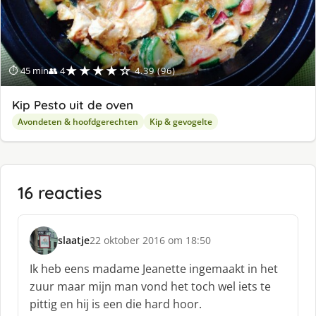
★★★★☆
⏱ 45 min
👥 4
4.39 (96)
Kip Pesto uit de oven
Avondeten & hoofdgerechten
Kip & gevogelte
16 reacties
slaatje
22 oktober 2016 om 18:50
s
c
Ik heb eens madame Jeanette ingemaakt in het
h
zuur maar mijn man vond het toch wel iets te
r
pittig en hij is een die hard hoor.
e