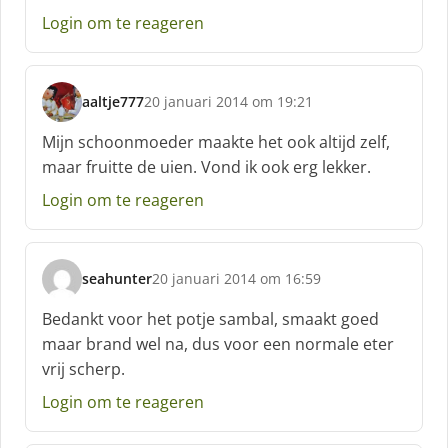
e
Login om te reageren
e
f
:
aaltje777
20 januari 2014 om 19:21
s
c
Mijn schoonmoeder maakte het ook altijd zelf,
h
maar fruitte de uien. Vond ik ook erg lekker.
r
e
Login om te reageren
e
f
:
seahunter
20 januari 2014 om 16:59
s
c
Bedankt voor het potje sambal, smaakt goed
h
maar brand wel na, dus voor een normale eter
r
vrij scherp.
e
e
Login om te reageren
f
: