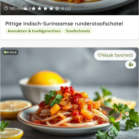
★★★★☆
⏱ 180 min
👥 4
4 (2)
Pittige Indisch-Surinaamse runderstoofschotel
Avondeten & hoofdgerechten
Stoofschotels
AI-kok
Maak favoriet
8
👍