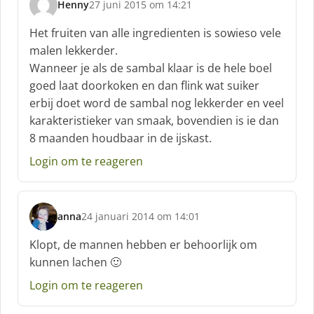
Henny
27 juni 2015 om 14:21
s
c
Het fruiten van alle ingredienten is sowieso vele
h
malen lekkerder.
r
Wanneer je als de sambal klaar is de hele boel
e
goed laat doorkoken en dan flink wat suiker
e
f
erbij doet word de sambal nog lekkerder en veel
:
karakteristieker van smaak, bovendien is ie dan
8 maanden houdbaar in de ijskast.
Login om te reageren
anna
24 januari 2014 om 14:01
s
c
Klopt, de mannen hebben er behoorlijk om
h
kunnen lachen 🙂
r
e
Login om te reageren
e
f