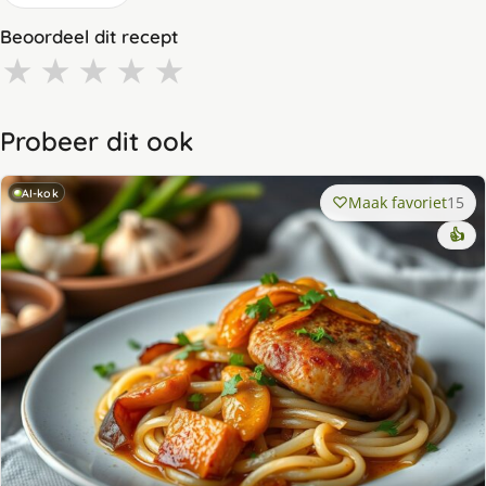
Beoordeel dit recept
★
★
★
★
★
Probeer dit ook
AI-kok
Maak favoriet
15
👍