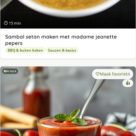
⏱ 15 min
Sambal setan maken met madame jeanette
pepers
BBQ & buiten koken
Sauzen & basics
AI-kok
Maak favoriet
4
👍