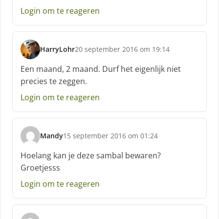
Login om te reageren
HarryLohr
20 september 2016 om 19:14
s
c
Een maand, 2 maand. Durf het eigenlijk niet
h
precies te zeggen.
r
e
Login om te reageren
e
f
:
Mandy
15 september 2016 om 01:24
s
c
Hoelang kan je deze sambal bewaren?
h
Groetjesss
r
e
Login om te reageren
e
f
: