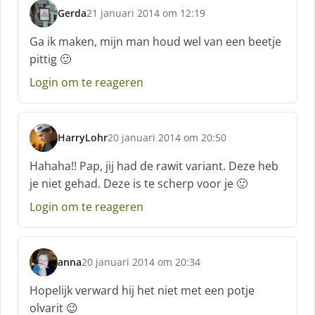
Gerda
21 januari 2014 om 12:19
s
c
Ga ik maken, mijn man houd wel van een beetje
h
pittig 🙂
r
e
Login om te reageren
e
f
:
HarryLohr
20 januari 2014 om 20:50
s
c
Hahaha!! Pap, jij had de rawit variant. Deze heb
h
je niet gehad. Deze is te scherp voor je 🙂
r
e
Login om te reageren
e
f
:
anna
20 januari 2014 om 20:34
s
c
Hopelijk verward hij het niet met een potje
h
olvarit 😉
r