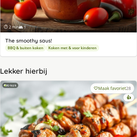
⏱ 2 min
👥 1
The smoothy saus!
BBQ & buiten koken
Koken met & voor kinderen
Lekker hierbij
AI-kok
Maak favoriet
28
👍