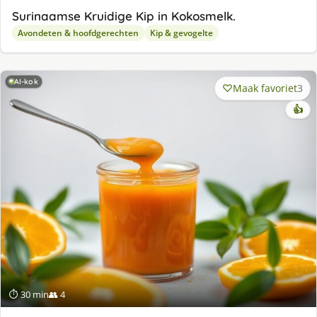
Surinaamse Kruidige Kip in Kokosmelk.
Avondeten & hoofdgerechten
Kip & gevogelte
AI-kok
Maak favoriet
3
👍
⏱ 30 min
👥 4