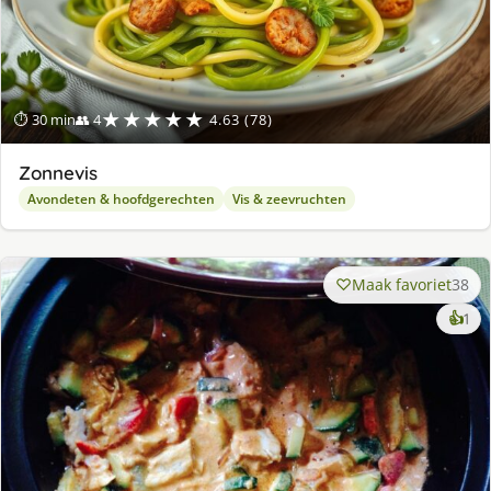
★★★★★
⏱ 30 min
👥 4
4.63 (78)
Zonnevis
Avondeten & hoofdgerechten
Vis & zeevruchten
Maak favoriet
38
ke
👍
1
lek
ge