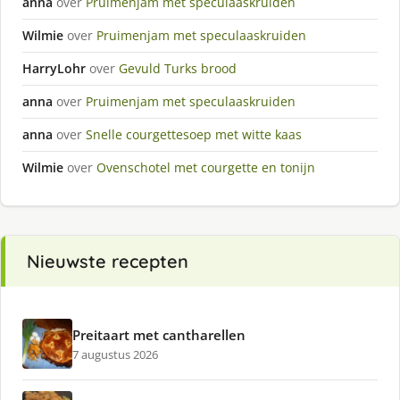
anna
over
Pruimenjam met speculaaskruiden
Wilmie
over
Pruimenjam met speculaaskruiden
HarryLohr
over
Gevuld Turks brood
anna
over
Pruimenjam met speculaaskruiden
anna
over
Snelle courgettesoep met witte kaas
Wilmie
over
Ovenschotel met courgette en tonijn
Nieuwste recepten
Preitaart met cantharellen
7 augustus 2026