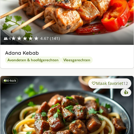
★★★★★
👥 4
4.67 (141)
Adana Kebab
Avondeten & hoofdgerechten
Vleesgerechten
AI-kok
Maak favoriet
12
👍