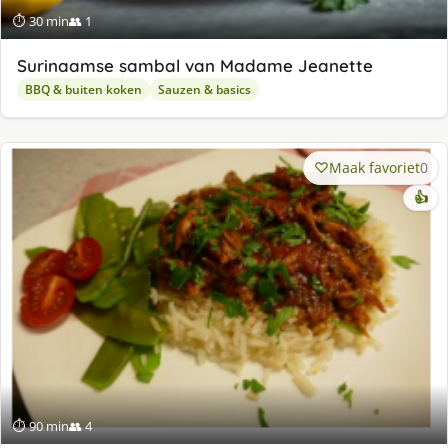
⏱ 30 min
👥 1
Surinaamse sambal van Madame Jeanette
BBQ & buiten koken
Sauzen & basics
Maak favoriet
0
👍
⏱ 90 min
👥 4