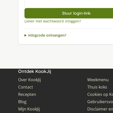
Stuur login-link
Liever met wachtwoord inloggen?
Inlogcode ontvangen?
Ontdek KookJij
Over KookJij
Weekmenu
Contact
Thuis koks
Recepten
Cookies op Ko
Blog
Gebruikersv
Mijn KookJij
Disclaimer en