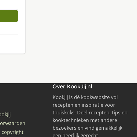
Over KookJij.nl
KookJij is dé kookwebsite vol
recepten en inspiratie voor
thuiskoks. Deel recepten, tips en
okJij
kooktechnieken met andere
oorwaarden
bezoekers en vind gemakkelijk
 copyright
een heerlijk gerecht.