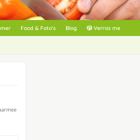
omer
Food & Foto’s
Blog
🎲 Verras me
waarmee