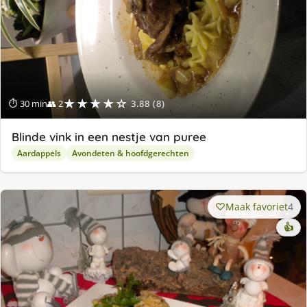
★★★★☆
⏱ 30 min
👥 2
3.88 (8)
Blinde vink in een nestje van puree
Aardappels
Avondeten & hoofdgerechten
Maak favoriet
4
👍