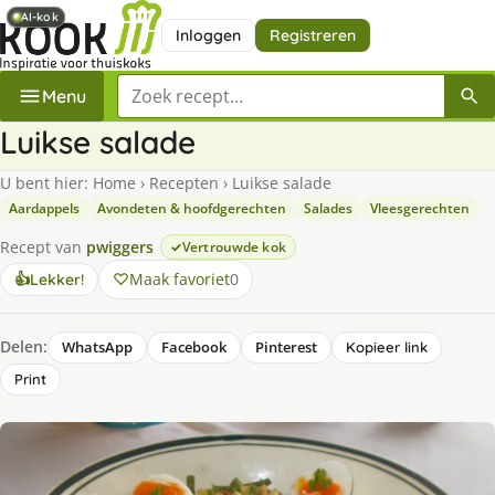
AI-kok
AI-kok
Inloggen
Registreren
Zoek een recept
Menu
Luikse salade
U bent hier:
Home
›
Recepten
›
Luikse salade
Aardappels
Avondeten & hoofdgerechten
Salades
Vleesgerechten
Recept van
pwiggers
Vertrouwde kok
Maak favoriet
0
👍
Lekker!
Delen:
WhatsApp
Facebook
Pinterest
Kopieer link
Print