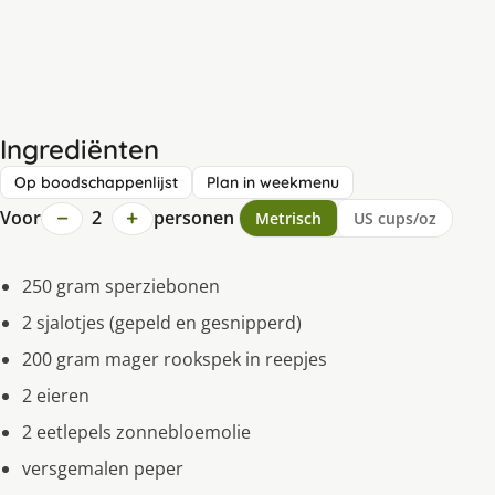
Ingrediënten
Op boodschappenlijst
Plan in weekmenu
−
+
Voor
2
personen
Metrisch
US cups/oz
250 gram sperziebonen
2 sjalotjes (gepeld en gesnipperd)
200 gram mager rookspek in reepjes
2 eieren
2 eetlepels zonnebloemolie
versgemalen peper