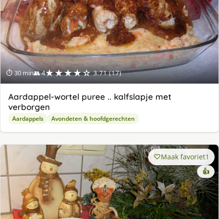
★★★★☆
⏱ 30 min
👥 4
3.71 (17)
Aardappel-wortel puree .. kalfslapje met
verborgen
Aardappels
Avondeten & hoofdgerechten
Maak favoriet
1
👍