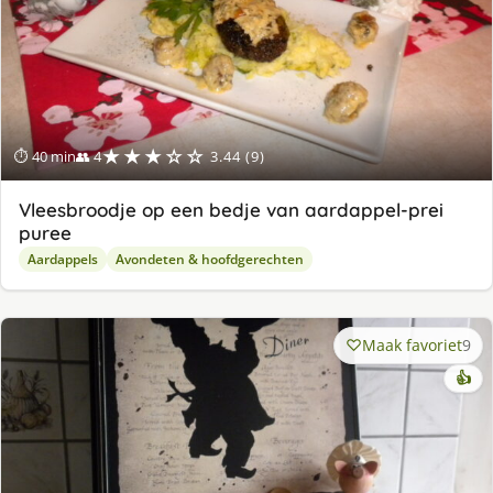
★★★☆☆
⏱ 40 min
👥 4
3.44 (9)
Vleesbroodje op een bedje van aardappel-prei
puree
Aardappels
Avondeten & hoofdgerechten
Maak favoriet
9
👍