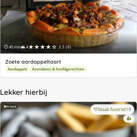
★★★★☆
⏱ 45 min
👥 4
3.5 (6)
Zoete aardappeltaart
Aardappels
Avondeten & hoofdgerechten
Lekker hierbij
AI-kok
Maak favoriet
19
👍