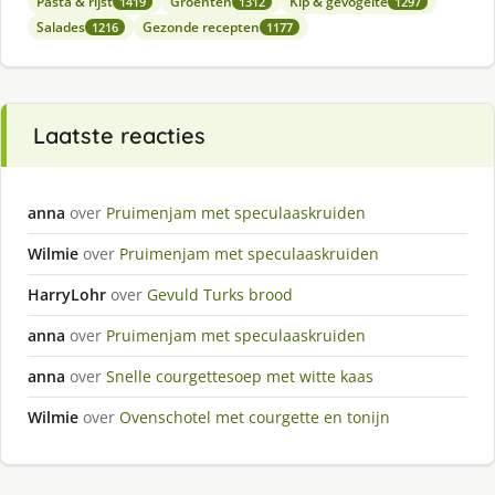
Pasta & rijst
Groenten
Kip & gevogelte
1419
1312
1297
Salades
Gezonde recepten
1216
1177
Laatste reacties
anna
over
Pruimenjam met speculaaskruiden
Wilmie
over
Pruimenjam met speculaaskruiden
HarryLohr
over
Gevuld Turks brood
anna
over
Pruimenjam met speculaaskruiden
anna
over
Snelle courgettesoep met witte kaas
Wilmie
over
Ovenschotel met courgette en tonijn