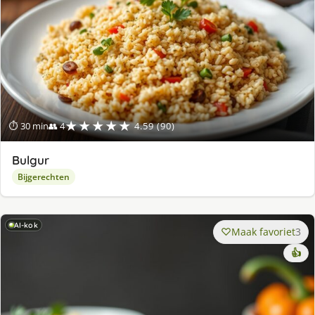
★★★★★
⏱ 30 min
👥 4
4.59 (90)
Bulgur
Bijgerechten
AI-kok
Maak favoriet
3
👍