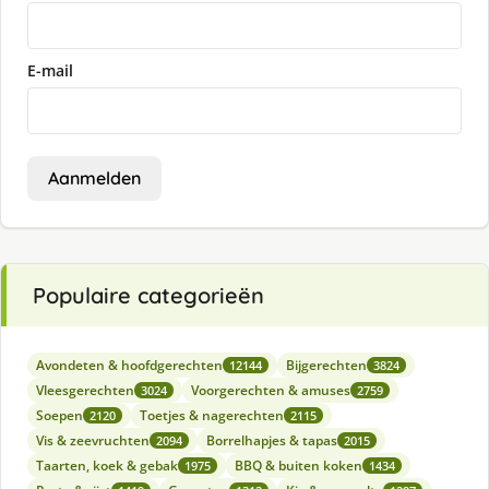
E-mail
Aanmelden
Populaire categorieën
Avondeten & hoofdgerechten
Bijgerechten
12144
3824
Vleesgerechten
Voorgerechten & amuses
3024
2759
Soepen
Toetjes & nagerechten
2120
2115
Vis & zeevruchten
Borrelhapjes & tapas
2094
2015
Taarten, koek & gebak
BBQ & buiten koken
1975
1434