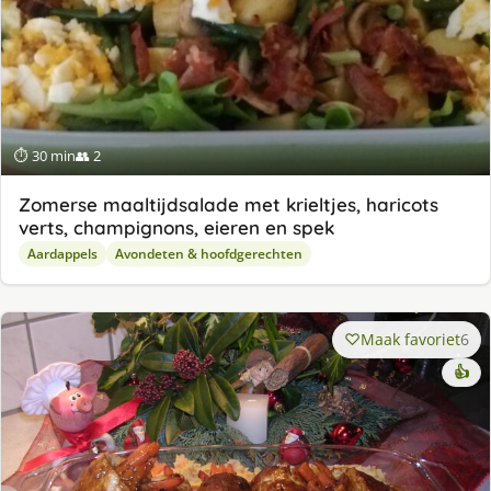
⏱ 30 min
👥 2
Zomerse maaltijdsalade met krieltjes, haricots
verts, champignons, eieren en spek
Aardappels
Avondeten & hoofdgerechten
Maak favoriet
6
👍