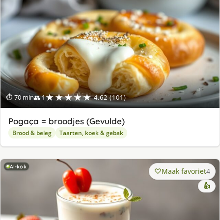
★★★★★
⏱ 70 min
👥 1
4.62 (101)
Pogaça = broodjes (Gevulde)
Brood & beleg
Taarten, koek & gebak
AI-kok
Maak favoriet
4
👍