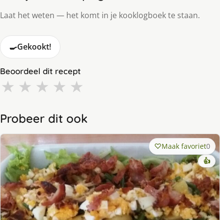
Laat het weten — het komt in je kooklogboek te staan.
🍳
Gekookt!
Beoordeel dit recept
★
★
★
★
★
Probeer dit ook
Maak favoriet
0
👍