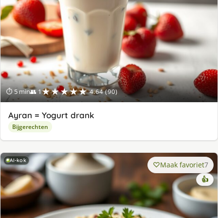
★★★★★
⏱ 5 min
👥 1
4.64 (90)
Ayran = Yogurt drank
Bijgerechten
AI-kok
Maak favoriet
7
👍