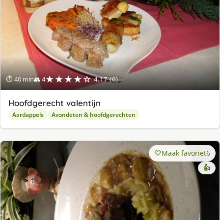
★★★★☆
⏱ 40 min
👥 4
4.17 (6)
Hoofdgerecht valentijn
Aardappels
Avondeten & hoofdgerechten
Maak favoriet
6
👍