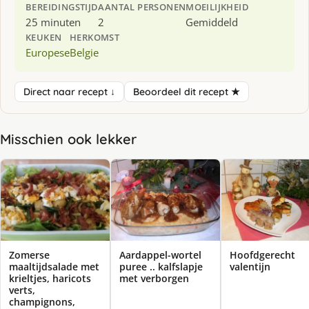
BEREIDINGSTIJD
AANTAL PERSONEN
MOEILIJKHEID
25 minuten
2
Gemiddeld
KEUKEN
HERKOMST
Europese
Belgie
Direct naar recept ↓
Beoordeel dit recept ★
Misschien ook lekker
Zomerse
Aardappel-wortel
Hoofdgerecht
maaltijdsalade met
puree .. kalfslapje
valentijn
krieltjes, haricots
met verborgen
verts,
champignons,