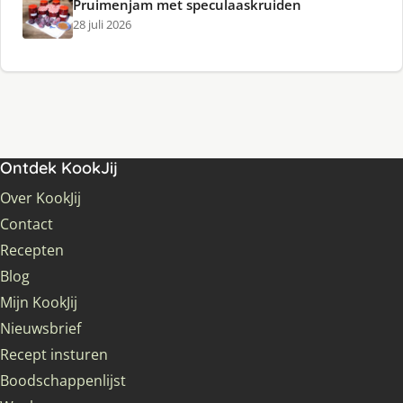
Pruimenjam met speculaaskruiden
28 juli 2026
Ontdek KookJij
Over KookJij
Contact
Recepten
Blog
Mijn KookJij
Nieuwsbrief
Recept insturen
Boodschappenlijst