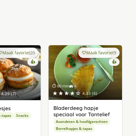
Maak favoriet
20
Maak favoriet
9
👍
👍
⏱ 60 min
👥 4
★★★★☆
4.33 (6)
4.29 (7)
Bladerdeeg hapje
esjes
speciaal voor Tantelief
& tapas
Snacks
Avondeten & hoofdgerechten
Borrelhapjes & tapas