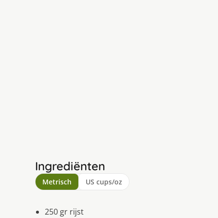
Ingrediënten
Metrisch
US cups/oz
250 gr rijst