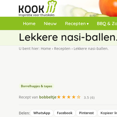
Home
Nieuw
Recepten
BBQ & Z
Lekkere nasi-ballen
U bent hier:
Home
›
Recepten
›
Lekkere nasi-ballen.
Borrelhapjes & tapas
★★★★☆
Recept van
bobbeltje
3.5 (6)
Delen:
WhatsApp
Facebook
Pinterest
Kopieer li