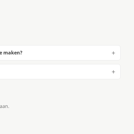
te maken?
taan.