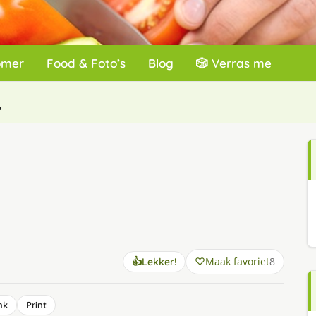
omer
Food & Foto’s
Blog
🎲 Verras me
.
Maak favoriet
8
👍
Lekker!
nk
Print