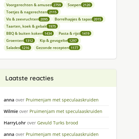
Voorgerechten & amuses
Soepen
2759
2120
Toetjes & nagerechten
2115
Vis & zeevruchten
Borrelhapjes & tapas
2095
2015
Taarten, koek & gebak
1975
BBQ & buiten koken
Pasta & rijst
1434
1419
Groenten
Kip & gevogelte
1312
1297
Salades
Gezonde recepten
1216
1177
Laatste reacties
anna
over
Pruimenjam met speculaaskruiden
Wilmie
over
Pruimenjam met speculaaskruiden
HarryLohr
over
Gevuld Turks brood
anna
over
Pruimenjam met speculaaskruiden