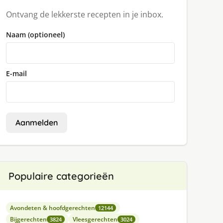
Ontvang de lekkerste recepten in je inbox.
Naam (optioneel)
E-mail
Aanmelden
Populaire categorieën
Avondeten & hoofdgerechten
12144
Bijgerechten
Vleesgerechten
3824
3024