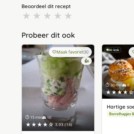
Beoordeel dit recept
★
★
★
★
★
Probeer dit ook
AI-kok
Maak favoriet
30
👍
⏱ 30 min
👥 8
★★★★☆
Hartige so
Borrelhapjes 
⏱ 15 min
👥 10
★★★★☆
3.93 (14)