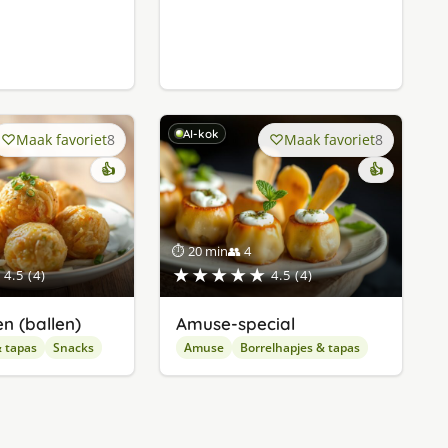
AI-kok
Maak favoriet
8
Maak favoriet
8
👍
👍
⏱ 20 min
👥 4
★★★★★
4.5 (4)
4.5 (4)
n (ballen)
Amuse-special
& tapas
Snacks
Amuse
Borrelhapjes & tapas