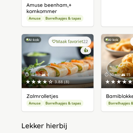
Amuse beenham,+
komkommer
Amuse
Borrelhapjes & tapas
AI-kok
AI-kok
Maak favoriet
22
👍
⏱ 10 min
👥 4
⏱ 60 min
👥 15
★★★★☆
★★★★★
3.88 (8)
Zalmrolletjes
Bamiblokke
Amuse
Borrelhapjes & tapas
Borrelhapjes 
Lekker hierbij