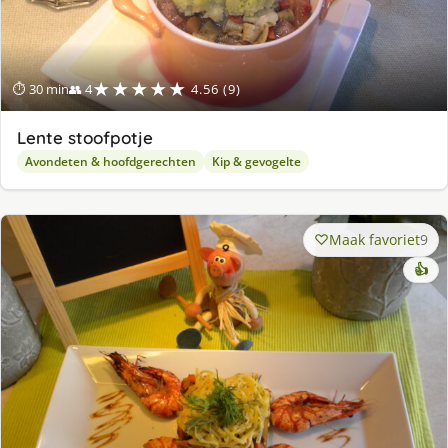
★★★★★
⏱ 30 min
👥 4
4.56 (9)
Lente stoofpotje
Avondeten & hoofdgerechten
Kip & gevogelte
Maak favoriet
9
👍