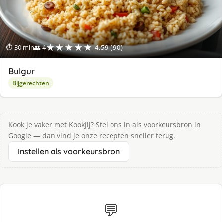
★★★★★
⏱ 30 min
👥 4
4.59 (90)
Bulgur
Bijgerechten
Kook je vaker met KookJij? Stel ons in als voorkeursbron in
Google — dan vind je onze recepten sneller terug.
Instellen als voorkeursbron
💬