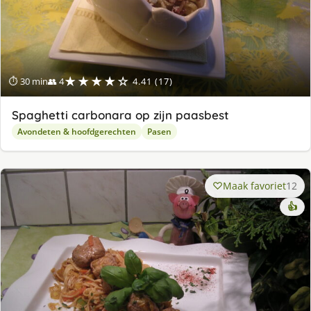
★★★★☆
⏱ 30 min
👥 4
4.41 (17)
Spaghetti carbonara op zijn paasbest
Avondeten & hoofdgerechten
Pasen
Maak favoriet
12
👍