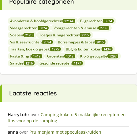
Populaire categorieën
Avondeten & hoofdgerechten
Bijgerechten
12144
3824
Vleesgerechten
Voorgerechten & amuses
3024
2759
Soepen
Toetjes & nagerechten
2120
2115
Vis & zeevruchten
Borrelhapjes & tapas
2094
2015
Taarten, koek & gebak
BBQ & buiten koken
1975
1434
Pasta & rijst
Groenten
Kip & gevogelte
1419
1312
1297
Salades
Gezonde recepten
1216
1177
Laatste reacties
HarryLohr
over
Camping koken: 5 makkelijke recepten en
tips voor op de camping
anna
over
Pruimenjam met speculaaskruiden