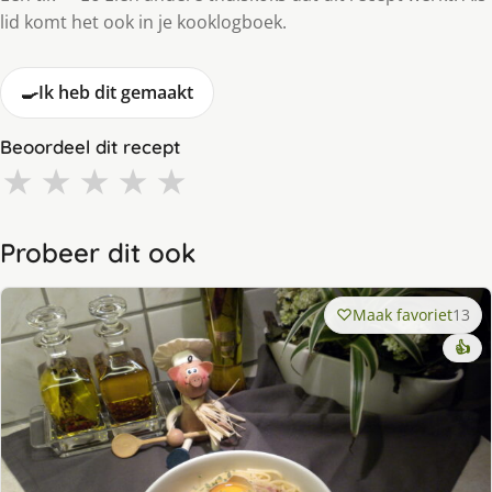
lid komt het ook in je kooklogboek.
🍳
Ik heb dit gemaakt
Beoordeel dit recept
★
★
★
★
★
Probeer dit ook
Maak favoriet
13
👍