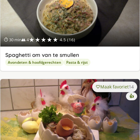
★★★★★
⏱ 30 min
👥 4
4.5 (16)
Spaghetti om van te smullen
Avondeten & hoofdgerechten
Pasta & rijst
Maak favoriet
14
👍