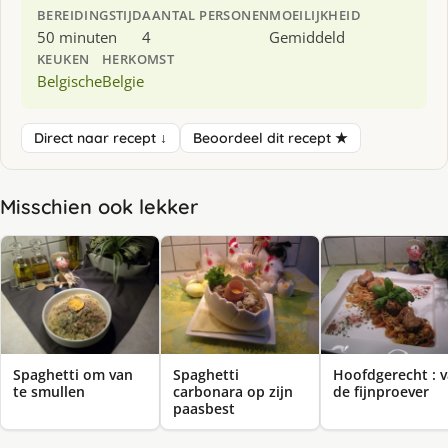
BEREIDINGSTIJD
AANTAL PERSONEN
MOEILIJKHEID
50 minuten
4
Gemiddeld
KEUKEN
HERKOMST
Belgische
Belgie
Direct naar recept ↓
Beoordeel dit recept ★
Misschien ook lekker
Spaghetti om van
Spaghetti
Hoofdgerecht : 
te smullen
carbonara op zijn
de fijnproever
paasbest