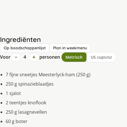
Ingrediënten
Op boodschappenlijst
Plan in weekmenu
−
+
Voor
4
personen
Metrisch
US cups/oz
7 fijne sneetjes Meesterlyck-ham (250 g)
250 g spinazieblaadjes
1 sjalot
2 teentjes knoflook
250 g lasagnevellen
60 g boter