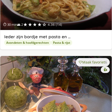
★★★★☆
⏱ 30 min
👥 2
4.36 (14)
Ieder zijn bordje met pasta en …
Avondeten & hoofdgerechten
Pasta & rijst
Maak favoriet
6
👍