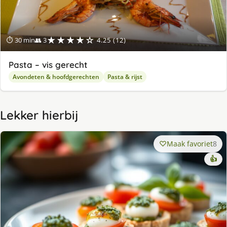
★★★★☆
⏱ 30 min
👥 3
4.25 (12)
Pasta – vis gerecht
Avondeten & hoofdgerechten
Pasta & rijst
Lekker hierbij
Maak favoriet
8
👍