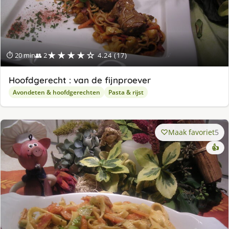
★★★★☆
⏱ 20 min
👥 2
4.24 (17)
Hoofdgerecht : van de fijnproever
Avondeten & hoofdgerechten
Pasta & rijst
Maak favoriet
5
👍