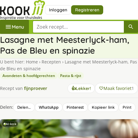
Inloggen
Registreren
Zoek een recept
Menu
Lasagne met Meesterlyck-ham,
Pas de Bleu en spinazie
U bent hier:
Home
›
Recepten
›
Lasagne met Meesterlyck-ham, Pas
de Bleu en spinazie
Avondeten & hoofdgerechten
Pasta & rijst
Maak favoriet
1
Recept van
fijnproever
👍
Lekker!
Delen:
WhatsApp
Pinterest
Delen…
Kopieer link
Print
AI-kok