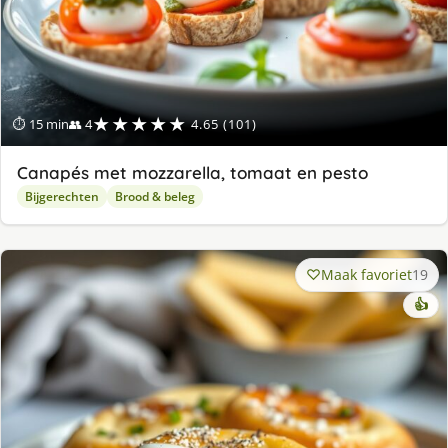
★★★★★
⏱ 15 min
👥 4
4.65 (101)
Canapés met mozzarella, tomaat en pesto
Bijgerechten
Brood & beleg
Maak favoriet
19
👍