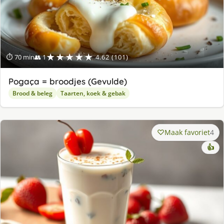
★★★★★
⏱ 70 min
👥 1
4.62 (101)
Pogaça = broodjes (Gevulde)
Brood & beleg
Taarten, koek & gebak
Maak favoriet
4
👍