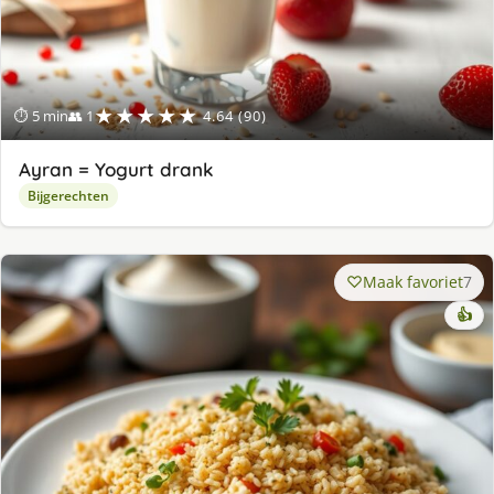
★★★★★
⏱ 5 min
👥 1
4.64 (90)
Ayran = Yogurt drank
Bijgerechten
Maak favoriet
7
👍