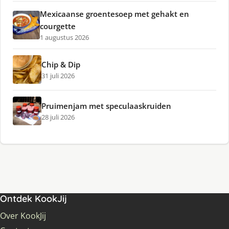
Mexicaanse groentesoep met gehakt en
courgette
1 augustus 2026
Chip & Dip
31 juli 2026
Pruimenjam met speculaaskruiden
28 juli 2026
Ontdek KookJij
Over KookJij