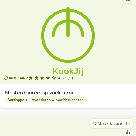
★★★★☆
⏱ 40 min
👥 2
4.33 (9)
Mosterdpuree op zoek naar……
Aardappels
Avondeten & hoofdgerechten
Maak favoriet
14
👍