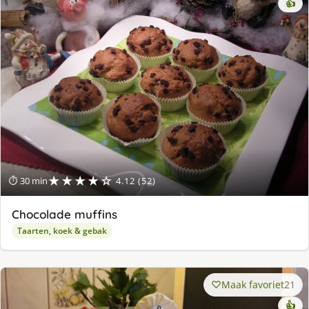
👍
★★★★☆
⏱ 30 min
4.12 (52)
Chocolade muffins
Taarten, koek & gebak
Maak favoriet
21
👍