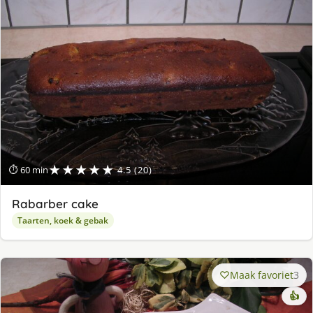
★★★★★
⏱ 60 min
4.5 (20)
Rabarber cake
Taarten, koek & gebak
Maak favoriet
3
👍