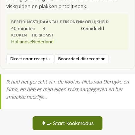
viskruiden en plakken ontbijt-spek.
BEREIDINGSTIJD
AANTAL PERSONEN
MOEILIJKHEID
40 minuten
4
Gemiddeld
KEUKEN
HERKOMST
Hollandse
Nederland
Direct naar recept ↓
Beoordeel dit recept ★
Ik had het gerecht van de koolvis-filets van Derbyke en
Elmo, en heb er mijn eigen twist aangegeven en het
smaakte heerlijk...
👩‍🍳 Start kookmodus