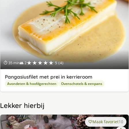
★★★★★
⏱ 35 min
👥 2
5 (4)
Pangasiusfilet met prei in kerrieroom
Avondeten & hoofdgerechten
Ovenschotels & eenpans
Lekker hierbij
Maak favoriet
10