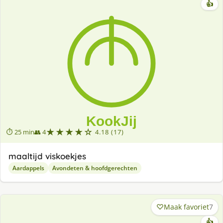
👍
★★★★☆
⏱ 25 min
👥 4
4.18 (17)
maaltijd viskoekjes
Aardappels
Avondeten & hoofdgerechten
Maak favoriet
7
👍