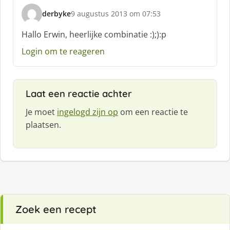
derbyke
9 augustus 2013 om 07:53
s
c
Hallo Erwin, heerlijke combinatie :);):p
h
Login om te reageren
r
e
e
f
Laat een reactie achter
:
Je moet
ingelogd zijn op
om een reactie te
plaatsen.
Zoek een recept