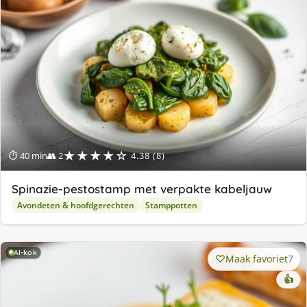
★★★★☆
⏱ 40 min
👥 2
4.38 (8)
Spinazie-pestostamp met verpakte kabeljauw
Avondeten & hoofdgerechten
Stamppotten
AI-kok
Maak favoriet
7
👍