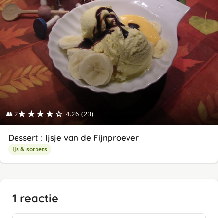
★★★★☆
👥 2
4.26 (23)
Dessert : Ijsje van de Fijnproever
IJs & sorbets
1 reactie