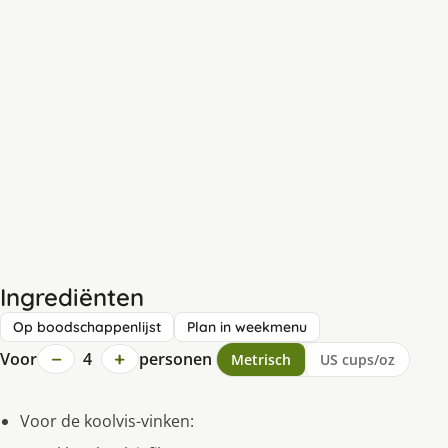
Ingrediënten
Op boodschappenlijst
Plan in weekmenu
−
+
Voor
4
personen
Metrisch
US cups/oz
Voor de koolvis-vinken: