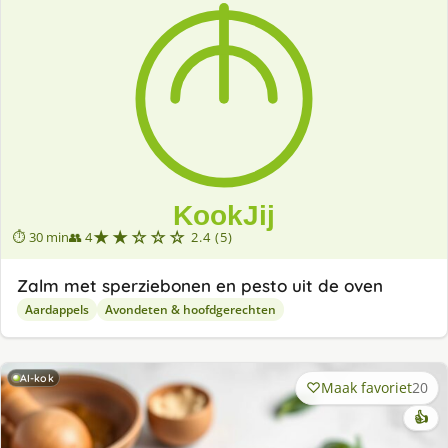
★★☆☆☆
⏱ 30 min
👥 4
2.4 (5)
Zalm met sperziebonen en pesto uit de oven
Aardappels
Avondeten & hoofdgerechten
AI-kok
Maak favoriet
20
👍