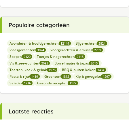
Populaire categorieën
Avondeten & hoofdgerechten
Bijgerechten
12144
3824
Vleesgerechten
Voorgerechten & amuses
3024
2759
Soepen
Toetjes & nagerechten
2120
2115
Vis & zeevruchten
Borrelhapjes & tapas
2095
2015
Taarten, koek & gebak
BBQ & buiten koken
1975
1434
Pasta & rijst
Groenten
Kip & gevogelte
1419
1312
1297
Salades
Gezonde recepten
1216
1177
Laatste reacties