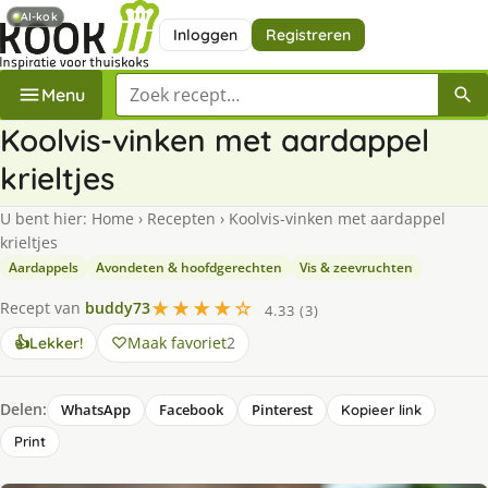
AI-kok
Inloggen
Registreren
Zoek een recept
Menu
Koolvis-vinken met aardappel
krieltjes
U bent hier:
Home
›
Recepten
›
Koolvis-vinken met aardappel
krieltjes
Aardappels
Avondeten & hoofdgerechten
Vis & zeevruchten
★★★★☆
Recept van
buddy73
4.33 (3)
Maak favoriet
2
👍
Lekker!
Delen:
WhatsApp
Facebook
Pinterest
Kopieer link
Print