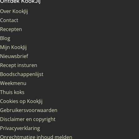
Ontdek KookJij
Over KookJij
Contact
Recepten
Blog
Mijn KookJij
Nieuwsbrief
Recept insturen
Boodschappenlijst
Weekmenu
Thuis koks
Cookies op KookJij
Gebruikersvoorwaarden
Disclaimer en copyright
Privacyverklaring
Onrechtmatige inhoud melden