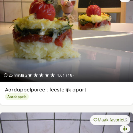
★★★★★
⏱ 25 min
👥 2
4.61 (18)
Aardappelpuree : feestelijk apart
Aardappels
Maak favoriet
6
👍