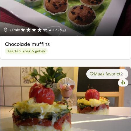
★★★★☆
⏱ 30 min
4.12 (52)
Chocolade muffins
Taarten, koek & gebak
Maak favoriet
21
👍