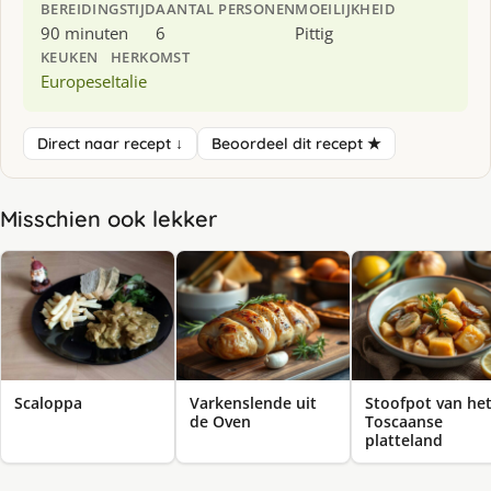
BEREIDINGSTIJD
AANTAL PERSONEN
MOEILIJKHEID
90 minuten
6
Pittig
KEUKEN
HERKOMST
Europese
Italie
Direct naar recept ↓
Beoordeel dit recept ★
Misschien ook lekker
Scaloppa
Varkenslende uit
Stoofpot van he
de Oven
Toscaanse
platteland