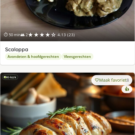
★★★★☆
⏱ 50 min
👥 2
4.13 (23)
Scaloppa
Avondeten & hoofdgerechten
Vleesgerechten
AI-kok
Maak favoriet
8
👍