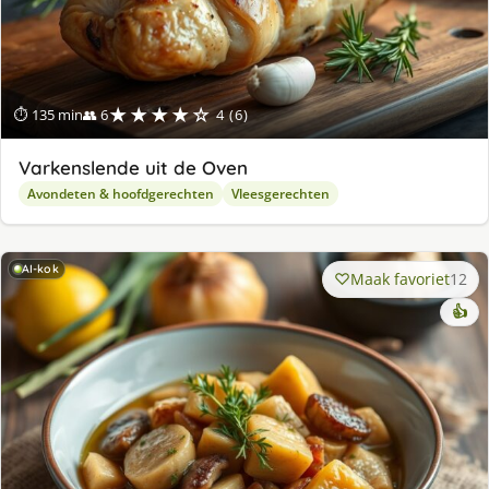
★★★★☆
⏱ 135 min
👥 6
4 (6)
Varkenslende uit de Oven
Avondeten & hoofdgerechten
Vleesgerechten
AI-kok
Maak favoriet
12
👍