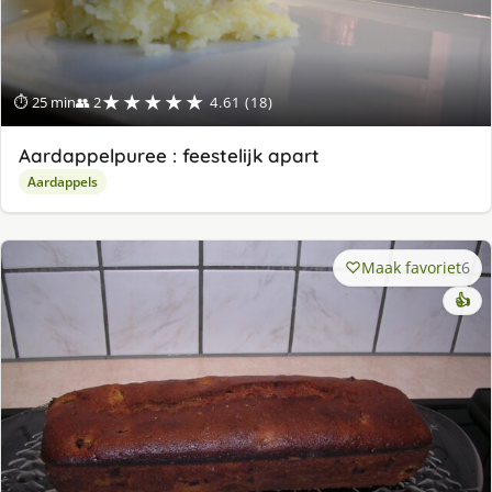
★★★★★
⏱ 25 min
👥 2
4.61 (18)
Aardappelpuree : feestelijk apart
Aardappels
Maak favoriet
6
👍