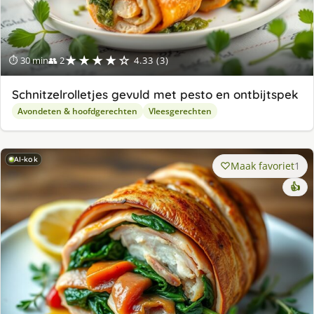
★★★★☆
⏱ 30 min
👥 2
4.33 (3)
Schnitzelrolletjes gevuld met pesto en ontbijtspek
Avondeten & hoofdgerechten
Vleesgerechten
AI-kok
Maak favoriet
1
👍