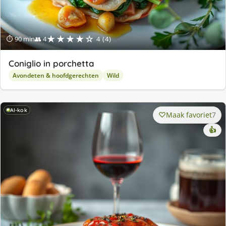
★★★★☆
⏱ 90 min
👥 4
4 (4)
Coniglio in porchetta
Avondeten & hoofdgerechten
Wild
AI-kok
Maak favoriet
7
👍