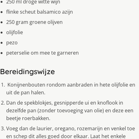
250 ml droge witte wĳn
flinke scheut balsamico azĳn
250 gram groene olĳven
olĳfolie
pezo
peterselie om mee te garneren
Bereidingswijze
Konĳnenbouten rondom aanbraden in hete olĳfolie en
uit de pan halen.
Dan de spekblokjes, gesnipperde ui en knoflook in
dezelfde pan (zonder toevoeging van olie) en deze een
beetje roerbakken.
Voeg dan de laurier, oregano, rozemarĳn en venkel toe
en schep dit alles goed door elkaar. Laat het enkele