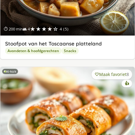
★★★★☆
⏱ 200 min
👥 4
4 (5)
Stoofpot van het Toscaanse platteland
Avondeten & hoofdgerechten
Snacks
AI-kok
Maak favoriet
8
👍