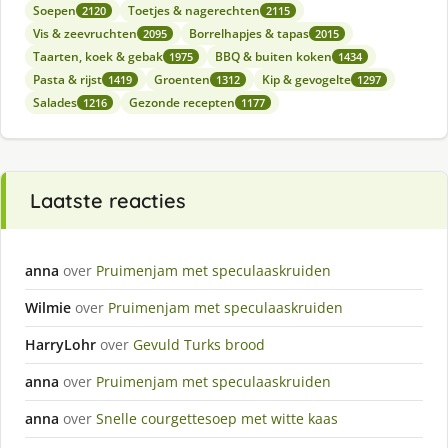
Soepen
Toetjes & nagerechten
2120
2115
Vis & zeevruchten
Borrelhapjes & tapas
2095
2015
Taarten, koek & gebak
BBQ & buiten koken
1975
1434
Pasta & rijst
Groenten
Kip & gevogelte
1419
1312
1297
Salades
Gezonde recepten
1216
1177
Laatste reacties
anna
over
Pruimenjam met speculaaskruiden
Wilmie
over
Pruimenjam met speculaaskruiden
HarryLohr
over
Gevuld Turks brood
anna
over
Pruimenjam met speculaaskruiden
anna
over
Snelle courgettesoep met witte kaas