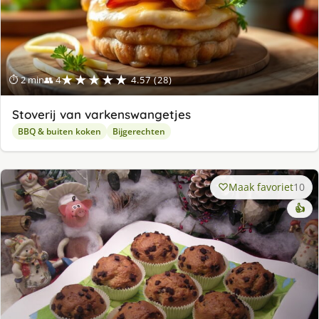
★★★★★
⏱ 2 min
👥 4
4.57 (28)
Stoverij van varkenswangetjes
BBQ & buiten koken
Bijgerechten
Maak favoriet
10
👍