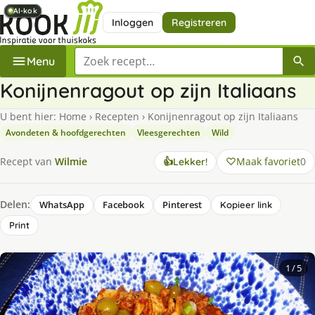
AI-kok
AI-kok
AI-kok
AI-kok
AI-kok
AI-kok
Inloggen
Registreren
Zoek een recept
Menu
Konijnenragout op zijn Italiaans
U bent hier:
Home
›
Recepten
›
Konijnenragout op zijn Italiaans
Avondeten & hoofdgerechten
Vleesgerechten
Wild
Maak favoriet
0
Recept van
Wilmie
👍
Lekker!
Delen:
WhatsApp
Facebook
Pinterest
Kopieer link
Print
1
/ 5