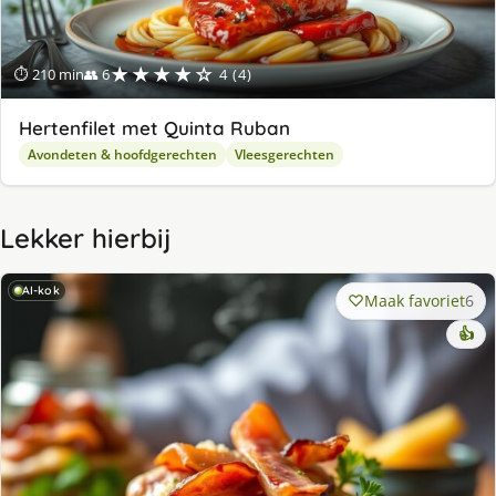
★★★★☆
⏱ 210 min
👥 6
4 (4)
Hertenfilet met Quinta Ruban
Avondeten & hoofdgerechten
Vleesgerechten
Lekker hierbij
AI-kok
Maak favoriet
6
👍