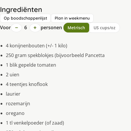
Ingrediënten
Op boodschappenlijst
Plan in weekmenu
−
+
Voor
6
personen
Metrisch
US cups/oz
4 konĳnenbouten (+/- 1 kilo)
250 gram spekblokjes (bĳvoorbeeld Pancetta
1 blik gepelde tomaten
2 uien
4 teentjes knoflook
laurier
rozemarĳn
oregano
1 tl venkelpoeder (of zaad)