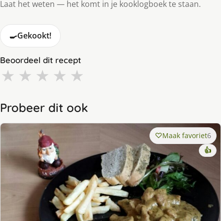
Laat het weten — het komt in je kooklogboek te staan.
🍳
Gekookt!
Beoordeel dit recept
★
★
★
★
★
Probeer dit ook
Maak favoriet
6
👍