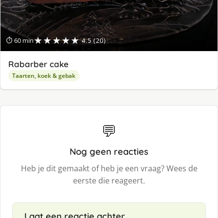
★★★★★
⏱ 60 min
4.5 (20)
Rabarber cake
Taarten, koek & gebak
💬
Nog geen reacties
Heb je dit gemaakt of heb je een vraag? Wees de
eerste die reageert.
Laat een reactie achter