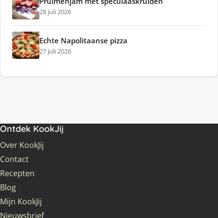
Pruimenjam met speculaaskruiden
28 juli 2026
Echte Napolitaanse pizza
27 juli 2026
Ontdek KookJij
Over KookJij
Contact
Recepten
Blog
Mijn KookJij
Nieuwsbrief