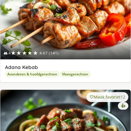
★★★★★
👥 4
4.67 (141)
Adana Kebab
Avondeten & hoofdgerechten
Vleesgerechten
Maak favoriet
12
👍