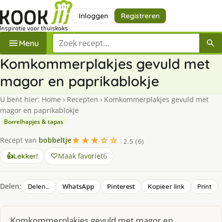
Inloggen
Registreren
Zoek een recept
Menu
Komkommerplakjes gevuld met
magor en paprikablokje
U bent hier:
Home
›
Recepten
›
Komkommerplakjes gevuld met
magor en paprikablokje
Borrelhapjes & tapas
★★★☆☆
Recept van
bobbeltje
2.5 (6)
Maak favoriet
6
👍
Lekker!
Delen:
WhatsApp
Pinterest
Delen…
Kopieer link
Print
Komkommerplakjes gevuld met magor en