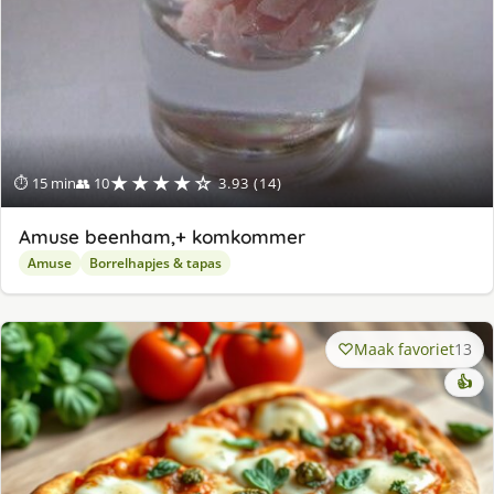
★★★★☆
⏱ 15 min
👥 10
3.93 (14)
Amuse beenham,+ komkommer
Amuse
Borrelhapjes & tapas
Maak favoriet
13
👍