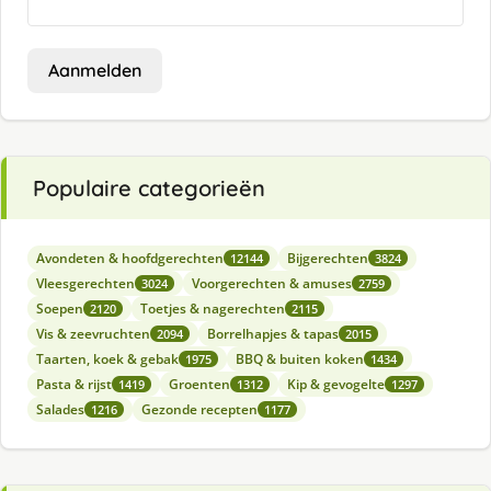
Aanmelden
Populaire categorieën
Avondeten & hoofdgerechten
Bijgerechten
12144
3824
Vleesgerechten
Voorgerechten & amuses
3024
2759
Soepen
Toetjes & nagerechten
2120
2115
Vis & zeevruchten
Borrelhapjes & tapas
2094
2015
Taarten, koek & gebak
BBQ & buiten koken
1975
1434
Pasta & rijst
Groenten
Kip & gevogelte
1419
1312
1297
Salades
Gezonde recepten
1216
1177