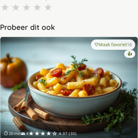
★
★
★
★
★
Probeer dit ook
Maak favoriet
16
👍
★★★★☆
⏱ 20 min
👥 4
4.37 (30)