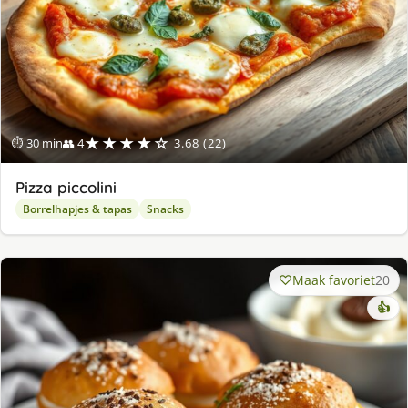
★★★★☆
⏱ 30 min
👥 4
3.68 (22)
Pizza piccolini
Borrelhapjes & tapas
Snacks
Maak favoriet
20
👍