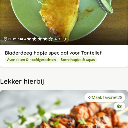
★★★★☆
⏱ 60 min
👥 4
4.33 (6)
Bladerdeeg hapje speciaal voor Tantelief
Avondeten & hoofdgerechten
Borrelhapjes & tapas
Lekker hierbij
Maak favoriet
28
ke
👍
1
lek
ge