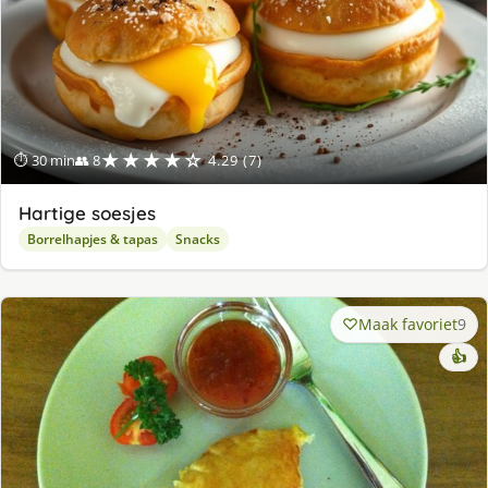
★★★★☆
⏱ 30 min
👥 8
4.29 (7)
Hartige soesjes
Borrelhapjes & tapas
Snacks
Maak favoriet
9
👍