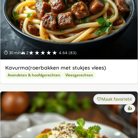
★★★★★
⏱ 30 min
👥 2
4.64 (83)
Kavurma(roerbakken met stukjes vlees)
Avondeten & hoofdgerechten
Vleesgerechten
Maak favoriet
4
👍