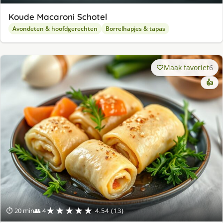
Koude Macaroni Schotel
Avondeten & hoofdgerechten
Borrelhapjes & tapas
Maak favoriet
6
👍
★★★★★
⏱ 20 min
👥 4
4.54 (13)