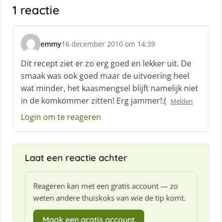
1 reactie
emmy
16 december 2010 om 14:39
s
c
Dit recept ziet er zo erg goed en lekker uit. De
h
smaak was ook goed maar de uitvoering heel
r
wat minder, het kaasmengsel blijft namelijk niet
e
in de komkommer zitten! Erg jammer!:(
e
Melden
f
Login om te reageren
:
Laat een reactie achter
Reageren kan met een gratis account — zo
weten andere thuiskoks van wie de tip komt.
Maak een gratis account