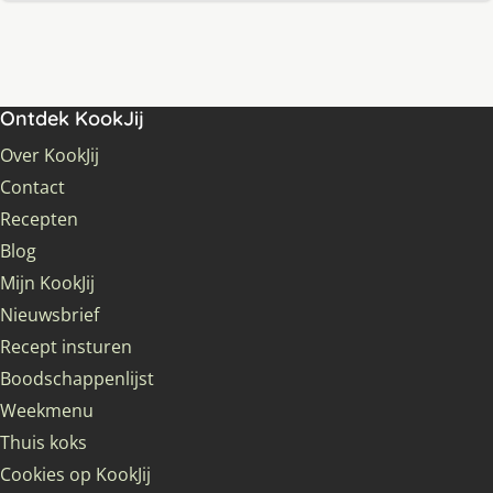
Ontdek KookJij
Over KookJij
Contact
Recepten
Blog
Mijn KookJij
Nieuwsbrief
Recept insturen
Boodschappenlijst
Weekmenu
Thuis koks
Cookies op KookJij