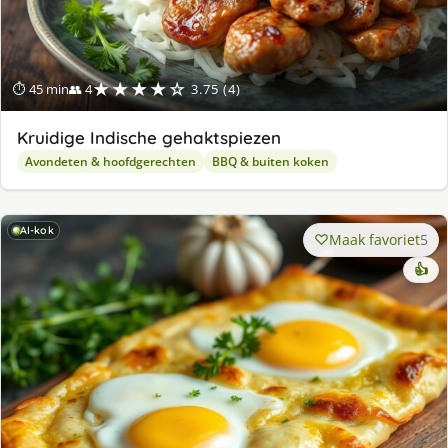
★★★★☆
⏱ 45 min
👥 4
3.75 (4)
Kruidige Indische gehaktspiezen
Avondeten & hoofdgerechten
BBQ & buiten koken
AI-kok
Maak favoriet
5
👍