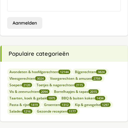
Aanmelden
Populaire categorieën
Avondeten & hoofdgerechten
Bijgerechten
12144
3824
Vleesgerechten
Voorgerechten & amuses
3024
2759
Soepen
Toetjes & nagerechten
2120
2115
Vis & zeevruchten
Borrelhapjes & tapas
2094
2015
Taarten, koek & gebak
BBQ & buiten koken
1975
1434
Pasta & rijst
Groenten
Kip & gevogelte
1419
1312
1297
Salades
Gezonde recepten
1216
1177