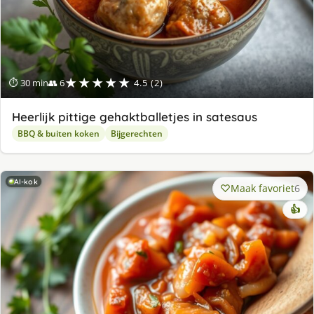
★★★★★
⏱ 30 min
👥 6
4.5 (2)
Heerlijk pittige gehaktballetjes in satesaus
BBQ & buiten koken
Bijgerechten
AI-kok
Maak favoriet
6
👍