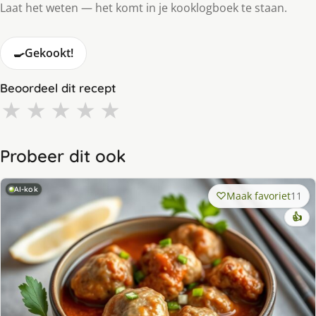
Laat het weten — het komt in je kooklogboek te staan.
🍳
Gekookt!
Beoordeel dit recept
★
★
★
★
★
Probeer dit ook
AI-kok
Maak favoriet
11
👍