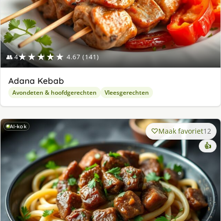
★★★★★
👥 4
4.67 (141)
Adana Kebab
Avondeten & hoofdgerechten
Vleesgerechten
AI-kok
Maak favoriet
12
👍