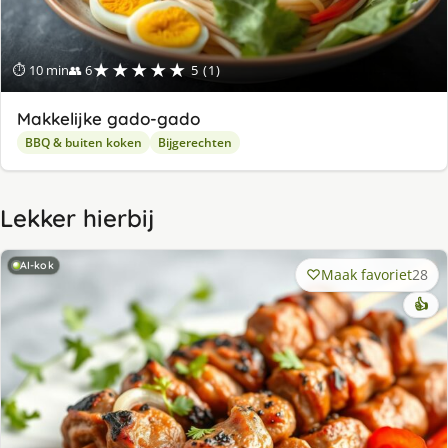
★★★★★
⏱ 10 min
👥 6
5 (1)
Makkelijke gado-gado
BBQ & buiten koken
Bijgerechten
Lekker hierbij
AI-kok
Maak favoriet
28
👍