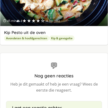
★★★★☆
⏱ 45 min
👥 4
4.39 (96)
Kip Pesto uit de oven
Avondeten & hoofdgerechten
Kip & gevogelte
💬
Nog geen reacties
Heb je dit gemaakt of heb je een vraag? Wees de
eerste die reageert.
Laat een reactie achter