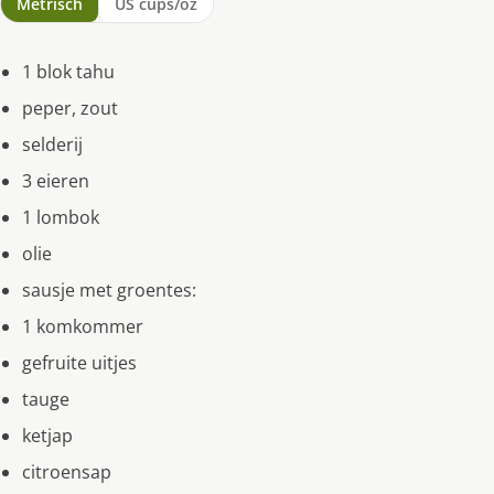
Metrisch
US cups/oz
1 blok tahu
peper, zout
selderij
3 eieren
1 lombok
olie
sausje met groentes:
1 komkommer
gefruite uitjes
tauge
ketjap
citroensap