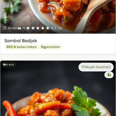
★★★★★
⏱ 30 min
👥 10
4.5 (2)
Sambal Badjak
BBQ & buiten koken
Bijgerechten
AI-kok
Maak favoriet
3
👍