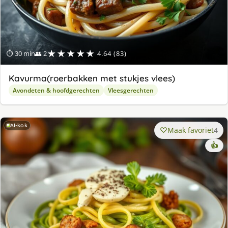
★★★★★
⏱ 30 min
👥 2
4.64 (83)
Kavurma(roerbakken met stukjes vlees)
Avondeten & hoofdgerechten
Vleesgerechten
AI-kok
Maak favoriet
4
👍