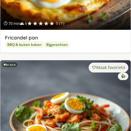
★★★★★
⏱ 70 min
👥 6
5 (1)
Fricandel pan
BBQ & buiten koken
Bijgerechten
AI-kok
Maak favoriet
4
👍