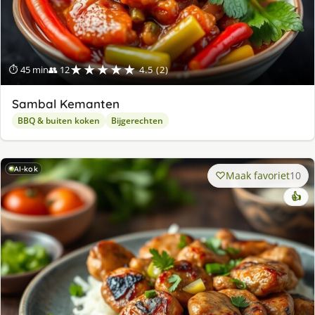
★★★★★
⏱ 45 min
👥 12
4.5 (2)
Sambal Kemanten
BBQ & buiten koken
Bijgerechten
AI-kok
Maak favoriet
10
👍