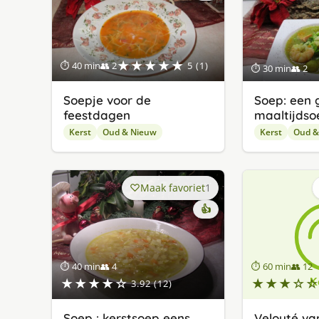
★★★★★
⏱ 40 min
👥 2
5 (1)
⏱ 30 min
👥 2
Soepje voor de
Soep: een 
feestdagen
maaltijdso
Kerst
Oud & Nieuw
Kerst
Oud &
Maak favoriet
1
👍
⏱ 40 min
👥 4
⏱ 60 min
👥 12
★★★★☆
★★★☆☆
3.92 (12)
Soep : kerstsoep eens
Velouté va