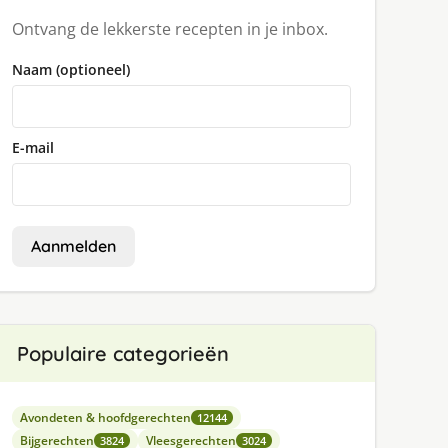
Ontvang de lekkerste recepten in je inbox.
Naam (optioneel)
E-mail
Aanmelden
Populaire categorieën
Avondeten & hoofdgerechten
12144
Bijgerechten
Vleesgerechten
3824
3024