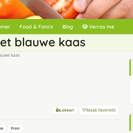
omer
Food & Foto’s
Blog
🎲 Verras me
et blauwe kaas
lauwe kaas
Maak favoriet
6
👍
Lekker!
nk
Print