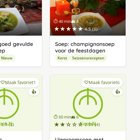
⏱ 40 min
👥 4
★★★★★
4.5 (6)
goed gevulde
Soep: champignonsoep
ep
voor de feestdagen
 Nieuw
Kerst
Seizoensrecepten
Maak favoriet
1
Maak favoriet
6
👍
👍
⏱ 60 min
👥 6
★★☆☆☆
2.5 (2)
2.25 (4)
n
Uienroomsoep met