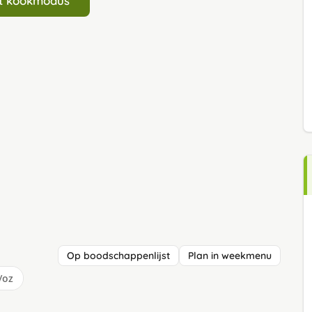
art kookmodus
Op boodschappenlijst
Plan in weekmenu
/oz