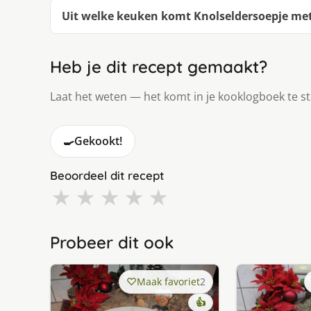
Uit welke keuken komt Knolseldersoepje me
Heb je dit recept gemaakt?
Laat het weten — het komt in je kooklogboek te s
🍳
Gekookt!
Beoordeel dit recept
★
★
★
★
★
Probeer dit ook
Maak favoriet
2
👍