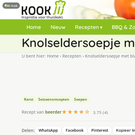
AI-kok
Home
Nieuw
Recepten
BBQ & Z
Knolseldersoepje m
U bent hier:
Home
›
Recepten
›
Knolseldersoepje met b
Kerst
Seizoensrecepten
Soepen
★★★★☆
Recept van
beerder
3.75 (4)
Delen:
WhatsApp
Facebook
Pinterest
Kopieer li