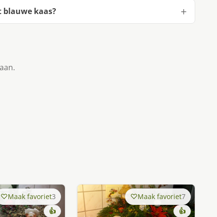
t blauwe kaas?
taan.
Maak favoriet
3
Maak favoriet
7
👍
👍