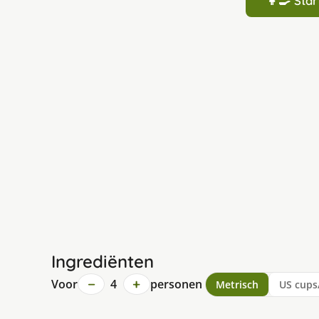
👩‍🍳 St
Ingrediënten
−
+
Voor
4
personen
Metrisch
US cups