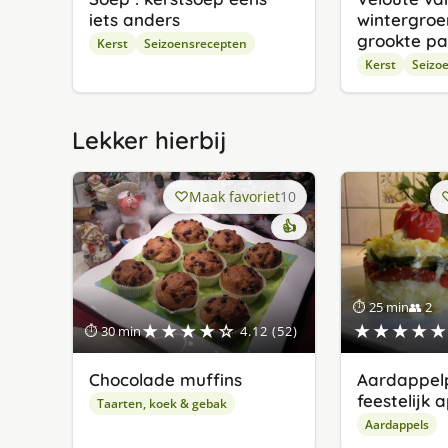
iets anders
wintergroe
grookte pa
Kerst
Seizoensrecepten
Kerst
Seizo
Lekker hierbij
Maak favoriet
10
👍
⏱ 25 min
👥 2
★★★★☆
★★★★★
⏱ 30 min
4.12 (52)
Chocolade muffins
Aardappelp
feestelijk 
Taarten, koek & gebak
Aardappels