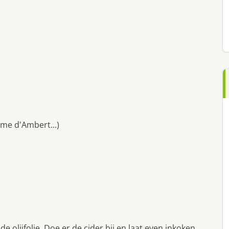
me d'Ambert...)
 de olijfolie. Doe er de cider bij en laat even inkoken.