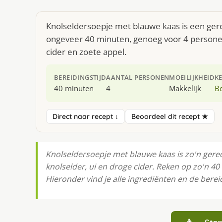
Knolseldersoepje met blauwe kaas is een gere
ongeveer 40 minuten, genoeg voor 4 personen.
cider en zoete appel.
BEREIDINGSTIJD
AANTAL PERSONEN
MOEILIJKHEID
K
40 minuten
4
Makkelijk
Be
Direct naar recept ↓
Beoordeel dit recept ★
Knolseldersoepje met blauwe kaas is zo'n gerech
knolselder, ui en droge cider. Reken op zo'n 4
Hieronder vind je alle ingrediënten en de bereid