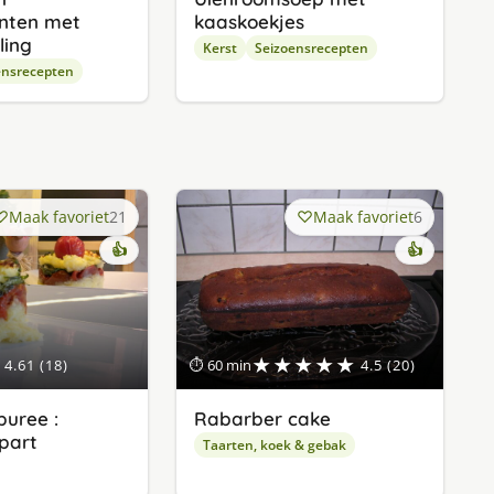
nten met
kaaskoekjes
ling
Kerst
Seizoensrecepten
ensrecepten
Maak favoriet
21
Maak favoriet
6
👍
👍
★★★★★
4.61 (18)
⏱ 60 min
4.5 (20)
uree :
Rabarber cake
apart
Taarten, koek & gebak