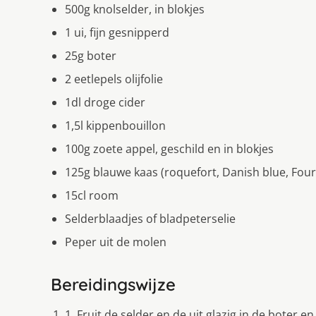
500g knolselder, in blokjes
1 ui, fijn gesnipperd
25g boter
2 eetlepels olijfolie
1dl droge cider
1,5l kippenbouillon
100g zoete appel, geschild en in blokjes
125g blauwe kaas (roquefort, Danish blue, Four
15cl room
Selderblaadjes of bladpeterselie
Peper uit de molen
Bereidingswijze
1. Fruit de selder en de uit glazig in de boter en