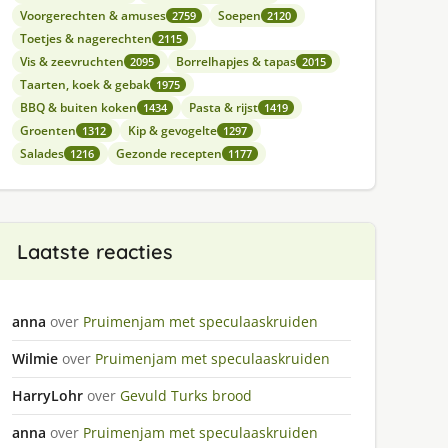
Voorgerechten & amuses
Soepen
2759
2120
Toetjes & nagerechten
2115
Vis & zeevruchten
Borrelhapjes & tapas
2095
2015
Taarten, koek & gebak
1975
BBQ & buiten koken
Pasta & rijst
1434
1419
Groenten
Kip & gevogelte
1312
1297
Salades
Gezonde recepten
1216
1177
Laatste reacties
anna
over
Pruimenjam met speculaaskruiden
Wilmie
over
Pruimenjam met speculaaskruiden
HarryLohr
over
Gevuld Turks brood
anna
over
Pruimenjam met speculaaskruiden