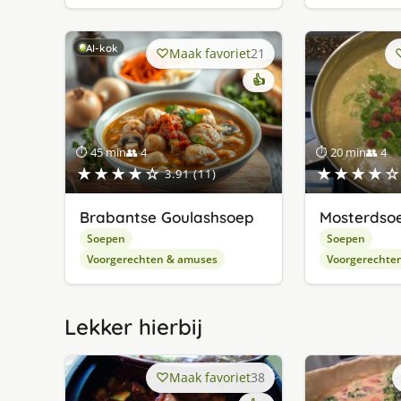
AI-kok
Maak favoriet
21
👍
⏱ 45 min
👥 4
⏱ 20 min
👥 4
★★★★☆
★★★★☆
3.91 (11)
Brabantse Goulashsoep
Mosterdsoe
Soepen
Soepen
Voorgerechten & amuses
Voorgerechte
Lekker hierbij
Maak favoriet
38