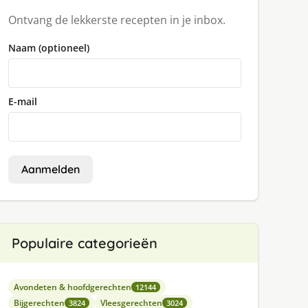
Ontvang de lekkerste recepten in je inbox.
Naam (optioneel)
E-mail
Aanmelden
Populaire categorieën
Avondeten & hoofdgerechten
12144
Bijgerechten
Vleesgerechten
3824
3024