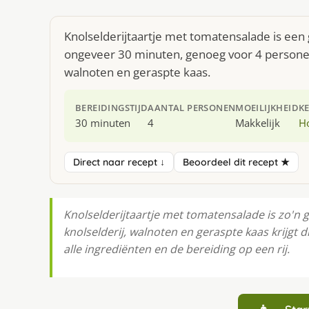
Knolselderijtaartje met tomatensalade is een 
ongeveer 30 minuten, genoeg voor 4 personen.
walnoten en geraspte kaas.
BEREIDINGSTIJD
AANTAL PERSONEN
MOEILIJKHEID
K
30 minuten
4
Makkelijk
H
Direct naar recept ↓
Beoordeel dit recept ★
Knolselderijtaartje met tomatensalade is zo'n g
knolselderij, walnoten en geraspte kaas krijgt 
alle ingrediënten en de bereiding op een rij.