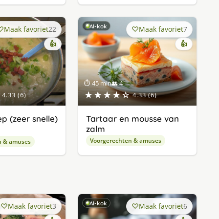
AI-kok
Maak favoriet
22
Maak favoriet
7
👍
👍
⏱ 45 min
👥 4
★★★★☆
4.33 (6)
4.33 (6)
p (zeer snelle)
Tartaar en mousse van
zalm
Voorgerechten & amuses
n & amuses
AI-kok
Maak favoriet
3
Maak favoriet
6