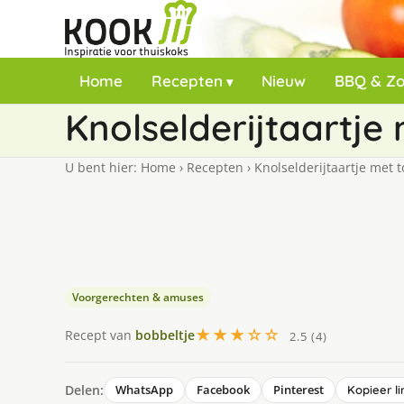
Home
Recepten
Nieuw
BBQ & Z
Knolselderijtaartj
U bent hier:
Home
›
Recepten
›
Knolselderijtaartje met 
Voorgerechten & amuses
★★★☆☆
Recept van
bobbeltje
2.5 (4)
Delen:
WhatsApp
Facebook
Pinterest
Kopieer li