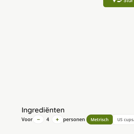
👩‍🍳 St
Ingrediënten
−
+
Voor
4
personen
Metrisch
US cups