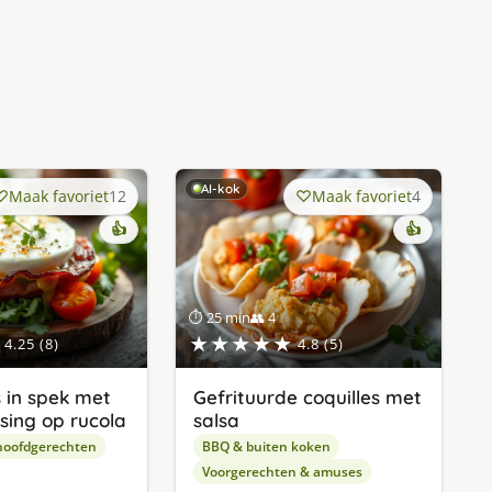
AI-kok
Maak favoriet
12
Maak favoriet
4
👍
👍
⏱ 25 min
👥 4
★★★★★
4.25 (8)
4.8 (5)
 in spek met
Gefrituurde coquilles met
sing op rucola
salsa
hoofdgerechten
BBQ & buiten koken
Voorgerechten & amuses