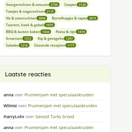
Voorgerechten & amuses
Soepen
2759
2120
Toetjes & nagerechten
2115
Vis & zeevruchten
Borrelhapjes & tapas
2094
2015
Taarten, koek & gebak
1975
BBQ & buiten koken
Pasta & rijst
1434
1419
Groenten
Kip & gevogelte
1312
1297
Salades
Gezonde recepten
1216
1177
Laatste reacties
anna
over
Pruimenjam met speculaaskruiden
Wilmie
over
Pruimenjam met speculaaskruiden
HarryLohr
over
Gevuld Turks brood
anna
over
Pruimenjam met speculaaskruiden