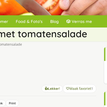
omer
Food & Foto’s
Blog
🎲 Verras me
e met tomatensalade
tomatensalade
Maak favoriet
1
👍
Lekker!
nk
Print