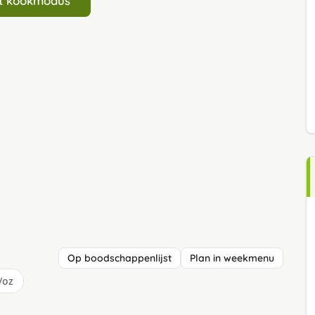
art kookmodus
Op boodschappenlijst
Plan in weekmenu
/oz