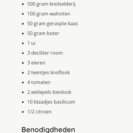
500 gram knolselderij
100 gram walnoten
50 gram geraspte kaas
50 gram boter
1 ui
3 deciliter room
3 eieren
2 teentjes knoflook
4 tomaten
2 eetlepels bieslook
10 blaadjes basilicum
1/2 citroen
Benodigdheden