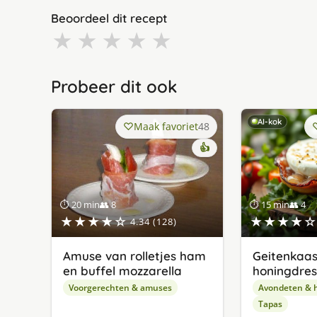
Beoordeel dit recept
★
★
★
★
★
Probeer dit ook
AI-kok
Maak favoriet
48
👍
⏱ 20 min
👥 8
⏱ 15 min
👥 4
★★★★☆
★★★★☆
4.34 (128)
Amuse van rolletjes ham
Geitenkaas
en buffel mozzarella
honingdres
Voorgerechten & amuses
Avondeten & 
Tapas