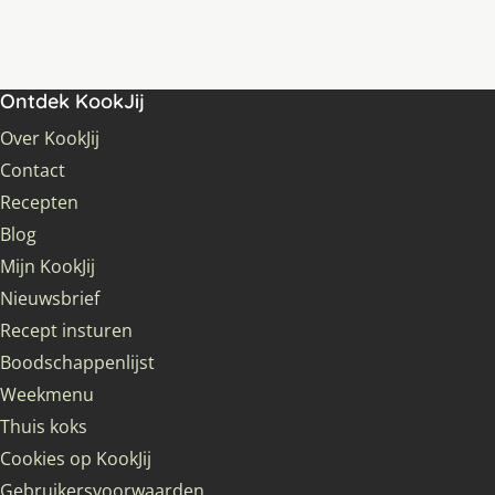
Ontdek KookJij
Over KookJij
Contact
Recepten
Blog
Mijn KookJij
Nieuwsbrief
Recept insturen
Boodschappenlijst
Weekmenu
Thuis koks
Cookies op KookJij
Gebruikersvoorwaarden