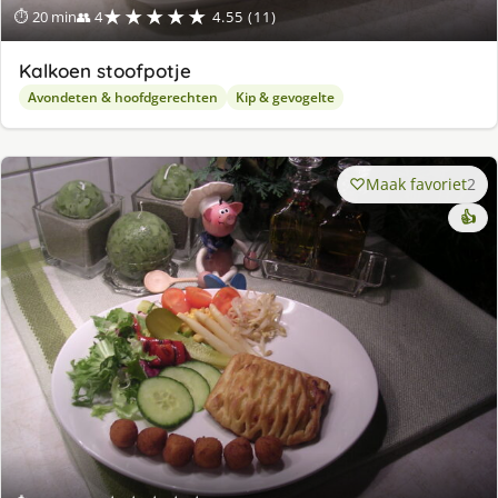
★★★★★
⏱ 20 min
👥 4
4.55 (11)
Kalkoen stoofpotje
Avondeten & hoofdgerechten
Kip & gevogelte
Maak favoriet
2
👍