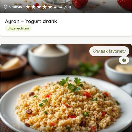
★★★★★
⏱ 5 min
👥 1
4.64 (90)
Ayran = Yogurt drank
Bijgerechten
Maak favoriet
7
👍