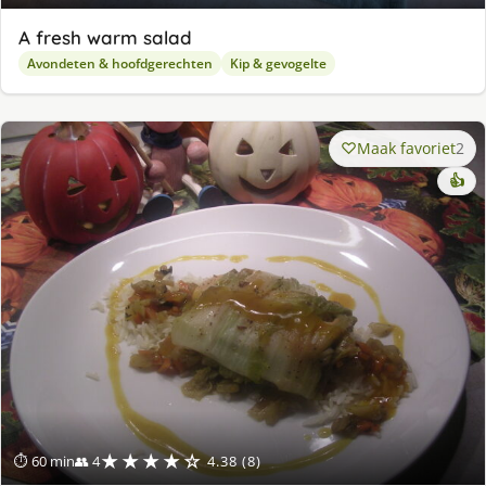
A fresh warm salad
Avondeten & hoofdgerechten
Kip & gevogelte
Maak favoriet
2
👍
★★★★☆
⏱ 60 min
👥 4
4.38 (8)