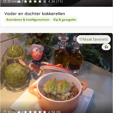
★★★★☆
⏱ 20 min
👥 3
4.36 (11)
Vader en dochter kokkerellen
Avondeten & hoofdgerechten
Kip & gevogelte
Maak favoriet
6
👍
★★★★★
⏱ 30 min
👥 4
4.56 (9)