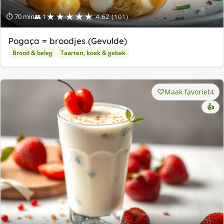
★★★★★
⏱ 70 min
👥 1
4.62 (101)
Pogaça = broodjes (Gevulde)
Brood & beleg
Taarten, koek & gebak
Maak favoriet
4
👍