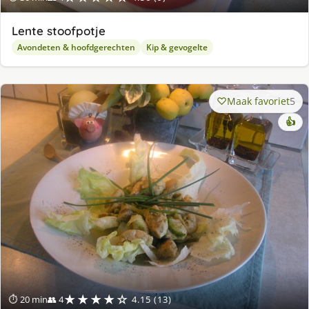
Lente stoofpotje
Avondeten & hoofdgerechten
Kip & gevogelte
Maak favoriet
5
👍
★★★★☆
⏱ 20 min
👥 4
4.15 (13)