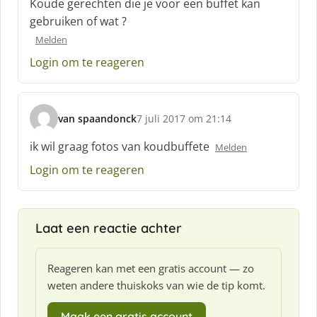
Koude gerechten die je voor een buffet kan
r
gebruiken of wat ?
e
e
Melden
f
Login om te reageren
:
van spaandonck
7 juli 2017 om 21:14
s
c
ik wil graag fotos van koudbuffete
Melden
h
Login om te reageren
r
e
e
f
Laat een reactie achter
:
Reageren kan met een gratis account — zo
weten andere thuiskoks van wie de tip komt.
Maak een gratis account