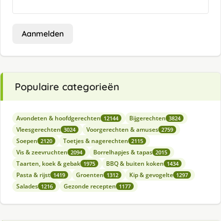
Aanmelden
Populaire categorieën
Avondeten & hoofdgerechten
Bijgerechten
12144
3824
Vleesgerechten
Voorgerechten & amuses
3024
2759
Soepen
Toetjes & nagerechten
2120
2115
Vis & zeevruchten
Borrelhapjes & tapas
2094
2015
Taarten, koek & gebak
BBQ & buiten koken
1975
1434
Pasta & rijst
Groenten
Kip & gevogelte
1419
1312
1297
Salades
Gezonde recepten
1216
1177