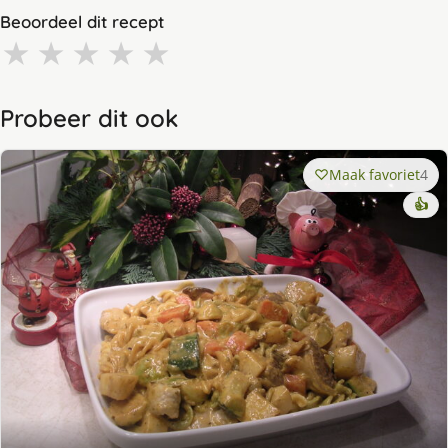
Beoordeel dit recept
★
★
★
★
★
Probeer dit ook
Maak favoriet
4
👍