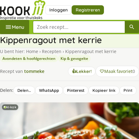
Inloggen
Registreren
Zoek een recept
Menu
Kippenragout met kerrie
U bent hier:
Home
›
Recepten
›
Kippenragout met kerrie
Avondeten & hoofdgerechten
Kip & gevogelte
Maak favoriet
0
Recept van
tommeke
👍
Lekker!
Delen:
WhatsApp
Pinterest
Delen…
Kopieer link
Print
AI-kok