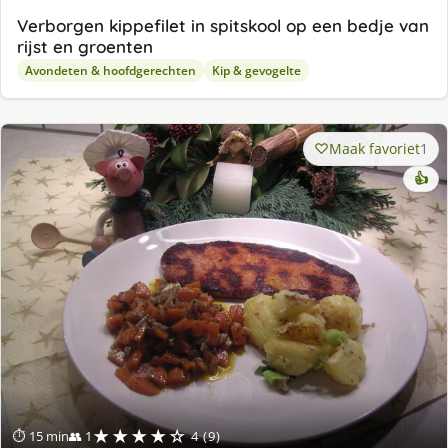
Verborgen kippefilet in spitskool op een bedje van
rijst en groenten
Avondeten & hoofdgerechten
Kip & gevogelte
Maak favoriet
1
👍
★★★★☆
⏱ 15 min
👥 1
4 (9)