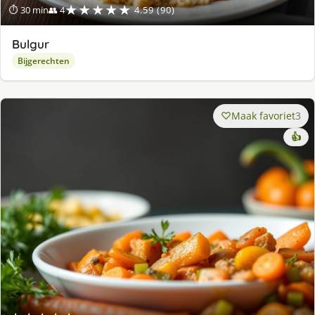
★★★★★
⏱ 30 min
👥 4
4.59 (90)
Bulgur
Bijgerechten
Maak favoriet
3
👍