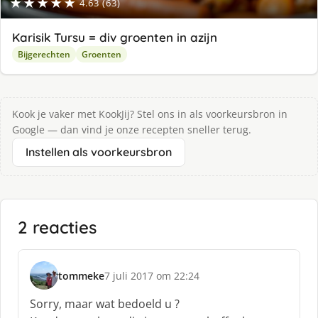
★★★★★
4.63 (63)
Karisik Tursu = div groenten in azijn
Bijgerechten
Groenten
Kook je vaker met KookJij? Stel ons in als voorkeursbron in
Google — dan vind je onze recepten sneller terug.
Instellen als voorkeursbron
2 reacties
tommeke
7 juli 2017 om 22:24
s
c
Sorry, maar wat bedoeld u ?
h