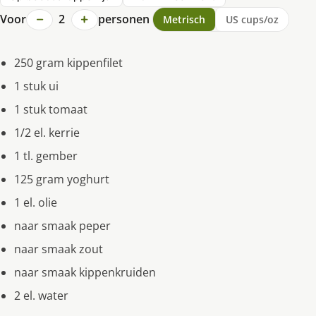
−
+
Voor
2
personen
Metrisch
US cups/oz
250 gram kippenfilet
1 stuk ui
1 stuk tomaat
1/2 el. kerrie
1 tl. gember
125 gram yoghurt
1 el. olie
naar smaak peper
naar smaak zout
naar smaak kippenkruiden
2 el. water