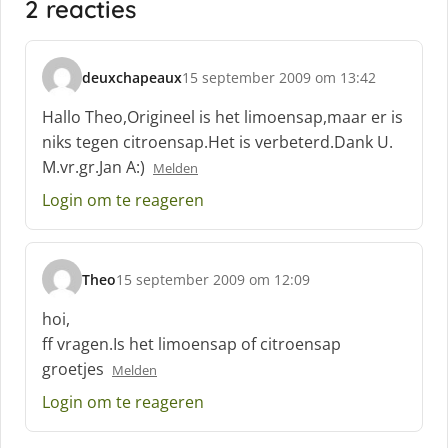
2 reacties
deuxchapeaux
15 september 2009 om 13:42
s
c
Hallo Theo,Origineel is het limoensap,maar er is
h
niks tegen citroensap.Het is verbeterd.Dank U.
r
M.vr.gr.Jan A:)
Melden
e
e
Login om te reageren
f
:
Theo
15 september 2009 om 12:09
s
c
hoi,
h
ff vragen.Is het limoensap of citroensap
r
groetjes
Melden
e
e
Login om te reageren
f
: