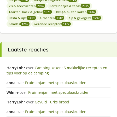
Vis & zeevruchten
Borrelhapjes & tapas
2094
2015
Taarten, koek & gebak
BBQ & buiten koken
1975
1434
Pasta & rijst
Groenten
Kip & gevogelte
1419
1312
1297
Salades
Gezonde recepten
1216
1177
Laatste reacties
HarryLohr
over
Camping koken: 5 makkelijke recepten en
tips voor op de camping
anna
over
Pruimenjam met speculaaskruiden
Wilmie
over
Pruimenjam met speculaaskruiden
HarryLohr
over
Gevuld Turks brood
anna
over
Pruimenjam met speculaaskruiden