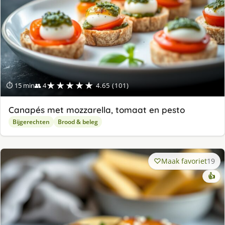
★★★★★
⏱ 15 min
👥 4
4.65 (101)
Canapés met mozzarella, tomaat en pesto
Bijgerechten
Brood & beleg
Maak favoriet
19
👍