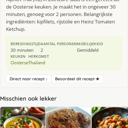
de Oosterse keuken. Je maakt het in ongeveer 30
minuten, genoeg voor 2 personen. Belangrijkste
ingrediënten: kipfilets, rijstolie en Heinz Tomaten
Ketchup.
BEREIDINGSTIJD
AANTAL PERSONEN
MOEILIJKHEID
30 minuten
2
Gemiddeld
KEUKEN
HERKOMST
Oosterse
Thailand
Direct naar recept ↓
Beoordeel dit recept ★
Misschien ook lekker