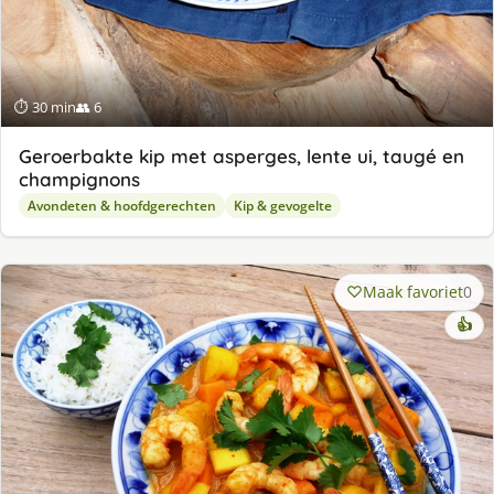
⏱ 30 min
👥 6
Geroerbakte kip met asperges, lente ui, taugé en
champignons
Avondeten & hoofdgerechten
Kip & gevogelte
Maak favoriet
0
👍