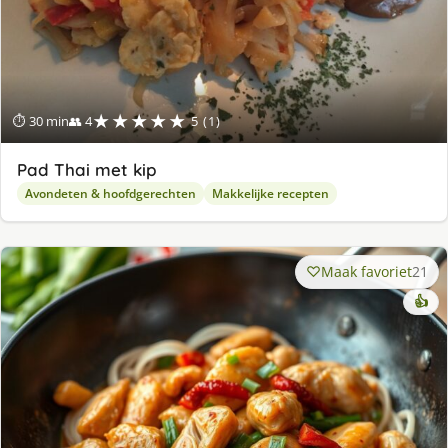
★★★★★
⏱ 30 min
👥 4
5 (1)
Pad Thai met kip
Avondeten & hoofdgerechten
Makkelijke recepten
Maak favoriet
21
👍