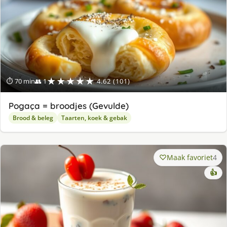
★★★★★
⏱ 70 min
👥 1
4.62 (101)
Pogaça = broodjes (Gevulde)
Brood & beleg
Taarten, koek & gebak
Maak favoriet
4
👍