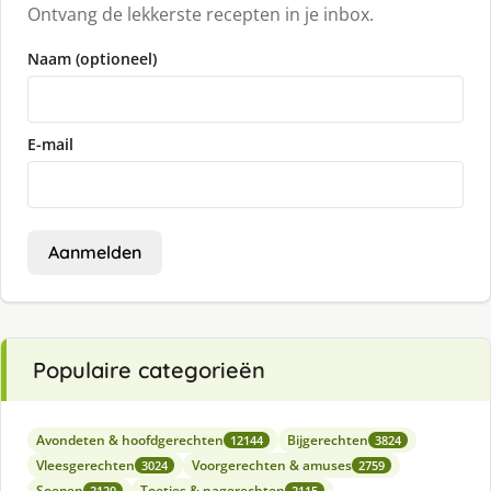
Ontvang de lekkerste recepten in je inbox.
Naam (optioneel)
E-mail
Aanmelden
Populaire categorieën
Avondeten & hoofdgerechten
Bijgerechten
12144
3824
Vleesgerechten
Voorgerechten & amuses
3024
2759
Soepen
Toetjes & nagerechten
2120
2115