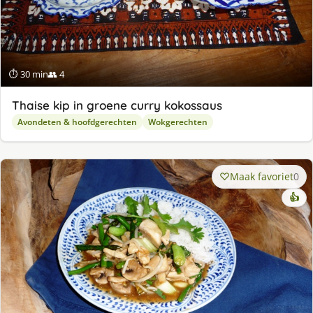
⏱ 30 min
👥 4
Thaise kip in groene curry kokossaus
Avondeten & hoofdgerechten
Wokgerechten
Maak favoriet
0
👍