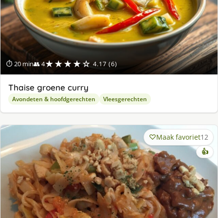
★★★★☆
⏱ 20 min
👥 4
4.17 (6)
Thaise groene curry
Avondeten & hoofdgerechten
Vleesgerechten
Maak favoriet
12
👍