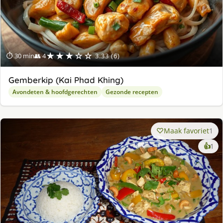
★★★☆☆
⏱ 30 min
👥 4
3.33 (6)
Gemberkip (Kai Phad Khing)
Avondeten & hoofdgerechten
Gezonde recepten
Maak favoriet
1
ke
👍
1
lek
ge