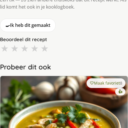
lid komt het ook in je kooklogboek.
🍳
Ik heb dit gemaakt
Beoordeel dit recept
★
★
★
★
★
Probeer dit ook
Maak favoriet
8
👍