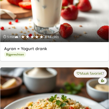
★★★★★
⏱ 5 min
👥 1
4.64 (90)
Ayran = Yogurt drank
Bijgerechten
Maak favoriet
7
👍