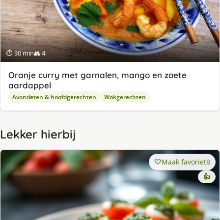
⏱ 30 min
👥 4
Oranje curry met garnalen, mango en zoete
aardappel
Avondeten & hoofdgerechten
Wokgerechten
Lekker hierbij
Maak favoriet
8
👍