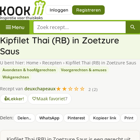
Inloggen
Registreren
Zoek een recept
Menu
Kipfilet Thai (RB) in Zoetzure
Saus
U bent hier:
Home
›
Recepten
›
Kipfilet Thai (RB) in Zoetzure Saus
Avondeten & hoofdgerechten
Voorgerechten & amuses
Wokgerechten
★★☆☆☆
Recept van
deuxchapeaux
2 (2)
Maak favoriet
7
👍
Lekker!
Delen:
WhatsApp
Pinterest
Delen…
Kopieer link
Print
Kipfilet Thai (RB) in Zoetzure Saus is een gerecht uit