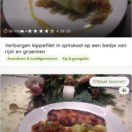
★★★★☆
⏱ 60 min
👥 4
4.38 (8)
Verborgen kippefilet in spitskool op een bedje van
rijst en groenten
Avondeten & hoofdgerechten
Kip & gevogelte
Maak favoriet
1
👍