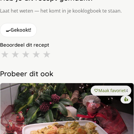
Laat het weten — het komt in je kooklogboek te staan.
🍳
Gekookt!
Beoordeel dit recept
★
★
★
★
★
Probeer dit ook
Maak favoriet
4
👍