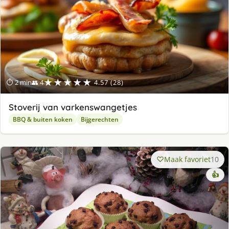
★★★★★
⏱ 2 min
👥 4
4.57 (28)
Stoverij van varkenswangetjes
BBQ & buiten koken
Bijgerechten
Maak favoriet
10
👍