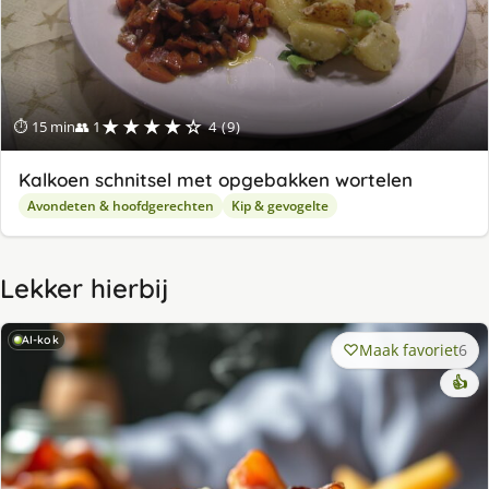
★★★★☆
⏱ 15 min
👥 1
4 (9)
Kalkoen schnitsel met opgebakken wortelen
Avondeten & hoofdgerechten
Kip & gevogelte
Lekker hierbij
AI-kok
Maak favoriet
6
👍