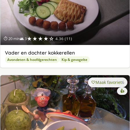
★★★★☆
⏱ 20 min
👥 3
4.36 (11)
Vader en dochter kokkerellen
Avondeten & hoofdgerechten
Kip & gevogelte
Maak favoriet
6
👍