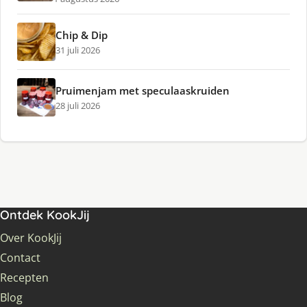
Chip & Dip
31 juli 2026
Pruimenjam met speculaaskruiden
28 juli 2026
Ontdek KookJij
Over KookJij
Contact
Recepten
Blog