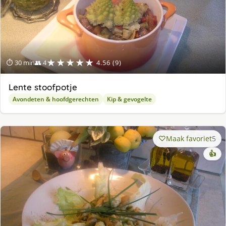
★★★★★
⏱ 30 min
👥 4
4.56 (9)
Lente stoofpotje
Avondeten & hoofdgerechten
Kip & gevogelte
Maak favoriet
5
👍