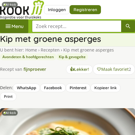
AI-kok
Inloggen
Registreren
Zoek een recept
Menu
Kip met groene asperges
U bent hier:
Home
›
Recepten
›
Kip met groene asperges
Avondeten & hoofdgerechten
Kip & gevogelte
Maak favoriet
2
Recept van
fijnproever
👍
Lekker!
Delen:
WhatsApp
Facebook
Pinterest
Kopieer link
Print
AI-kok