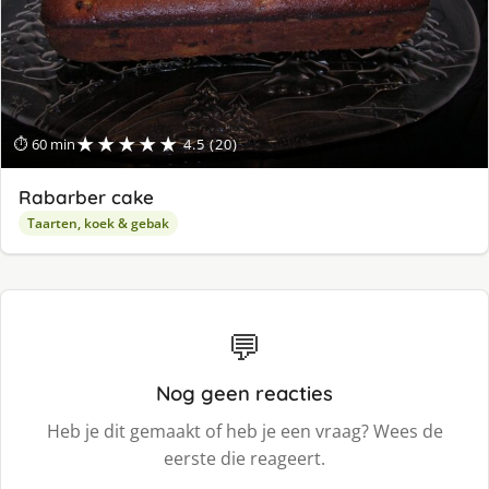
★★★★★
⏱ 60 min
4.5 (20)
Rabarber cake
Taarten, koek & gebak
💬
Nog geen reacties
Heb je dit gemaakt of heb je een vraag? Wees de
eerste die reageert.