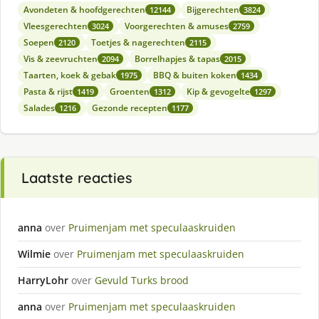
Avondeten & hoofdgerechten
Bijgerechten
12144
3824
Vleesgerechten
Voorgerechten & amuses
3024
2759
Soepen
Toetjes & nagerechten
2120
2115
Vis & zeevruchten
Borrelhapjes & tapas
2094
2015
Taarten, koek & gebak
BBQ & buiten koken
1975
1434
Pasta & rijst
Groenten
Kip & gevogelte
1419
1312
1297
Salades
Gezonde recepten
1216
1177
Laatste reacties
anna
over
Pruimenjam met speculaaskruiden
Wilmie
over
Pruimenjam met speculaaskruiden
HarryLohr
over
Gevuld Turks brood
anna
over
Pruimenjam met speculaaskruiden