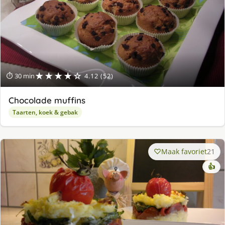
★★★★☆
⏱ 30 min
4.12 (52)
Chocolade muffins
Taarten, koek & gebak
Maak favoriet
21
👍