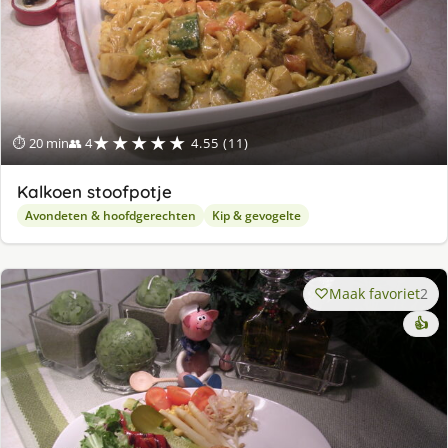
★★★★★
⏱ 20 min
👥 4
4.55 (11)
Kalkoen stoofpotje
Avondeten & hoofdgerechten
Kip & gevogelte
Maak favoriet
2
👍