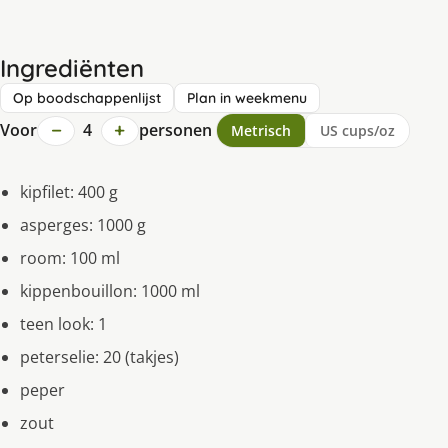
Ingrediënten
Op boodschappenlijst
Plan in weekmenu
−
+
Voor
4
personen
Metrisch
US cups/oz
kipfilet: 400 g
asperges: 1000 g
room: 100 ml
kippenbouillon: 1000 ml
teen look: 1
peterselie: 20 (takjes)
peper
zout