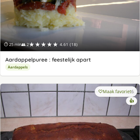
★★★★★
⏱ 25 min
👥 2
4.61 (18)
Aardappelpuree : feestelijk apart
Aardappels
Maak favoriet
6
👍